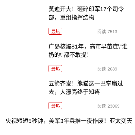
莫迪开大！砸碎印军17个司令
部，重组指挥结构
最热
阅读
7513
广岛核爆81年，高市早苗连\"谁
扔的\"都不敢提！
最热
阅读
2689
五箭齐发！熊猫这一巴掌扇过
去，大漂亮终于知疼
最热
阅读
23069
央视短短5秒钟，美军3年兵推一夜作废！亚太变天