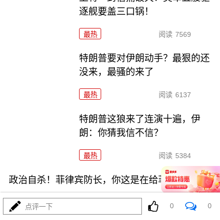
逐舰要盖三口锅！
最热
阅读
7569
特朗普要对伊朗动手？最狠的还
没来，最骚的来了
最热
阅读
6137
特朗普这狼来了连演十遍，伊
朗：你猜我信不信？
最热
阅读
5384
政治自杀！菲律宾防长，你这是在给菲律宾掘墓！
0
0
点评一下