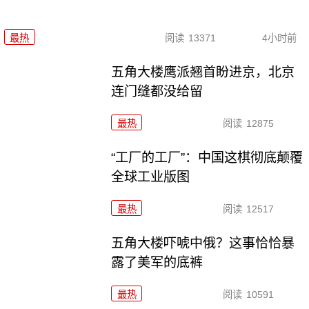
最热
阅读
13371
4小时前
五角大楼鹰派翘首盼进京，北京
连门缝都没给留
最热
阅读
12875
“工厂的工厂”：中国这棋彻底颠覆
全球工业版图
最热
阅读
12517
五角大楼吓唬中俄？这事恰恰暴
露了美军的底裤
最热
阅读
10591