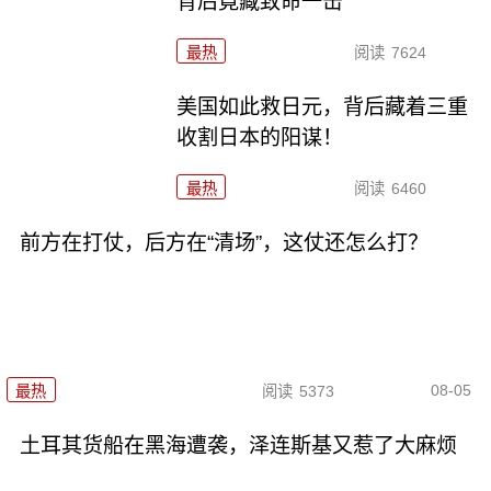
背后竟藏致命一击
最热
阅读
7624
美国如此救日元，背后藏着三重
收割日本的阳谋！
最热
阅读
6460
前方在打仗，后方在“清场”，这仗还怎么打？
08-05
最热
阅读
5373
土耳其货船在黑海遭袭，泽连斯基又惹了大麻烦