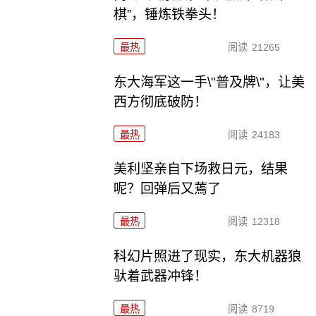
棋”，锤炼铁拳头！
最热
阅读
21265
东大海军这一手\"普及牌\"，让美
西方彻底破防！
最热
阅读
24183
美利坚亲自下场救日元，结果
呢？回弹后又蔫了
最热
阅读
12318
科幻片照进了现实，东大机器狼
驮着武器冲锋！
最热
阅读
8719