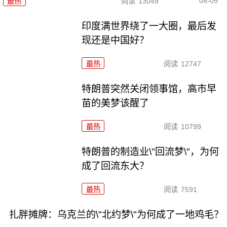
08-05
最热
阅读
13049
印度满世界绕了一大圈，最后发
现还是中国好？
最热
阅读
12747
特朗普突然关闭领事馆，高市早
苗的美梦该醒了
最热
阅读
10799
特朗普的制造业\"回流梦\"，为何
成了回流东大？
最热
阅读
7591
扎胖摊牌：乌克兰的\"北约梦\"为何成了一地鸡毛？