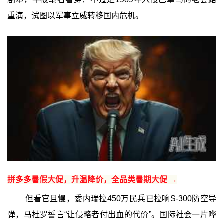
重演，试图以军事立威转移国内危机。
拼多多暑假大促，升温降价，全品类暑期大促 →
但看官且慢，委内瑞拉450万民兵已拉响S-300防空导
弹，马杜罗誓言“让侵略者付出血的代价”。国际社会一片哗