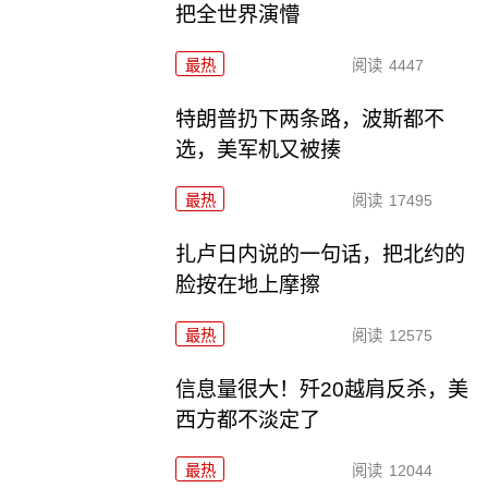
把全世界演懵
最热
阅读
4447
特朗普扔下两条路，波斯都不
选，美军机又被揍
最热
阅读
17495
扎卢日内说的一句话，把北约的
脸按在地上摩擦
最热
阅读
12575
信息量很大！歼20越肩反杀，美
西方都不淡定了
最热
阅读
12044