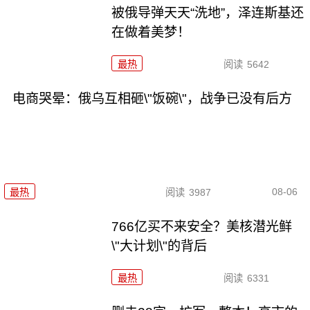
被俄导弹天天“洗地”，泽连斯基还
在做着美梦！
最热
阅读
5642
电商哭晕：俄乌互相砸\"饭碗\"，战争已没有后方
08-06
最热
阅读
3987
766亿买不来安全？美核潜光鲜
\"大计划\"的背后
最热
阅读
6331