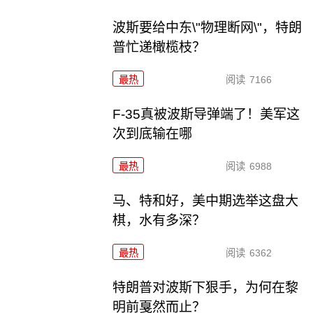
波斯要给中东\"物理断网\"，特朗
普忙递橄榄枝？
最热
阅读
7166
F-35真被波斯导弹端了！美军这
次到底输在哪
最热
阅读
6988
马、特和好，美中期选举这盘大
棋，水有多深？
最热
阅读
6362
特朗普对波斯下狠手，为何在黎
明前戛然而止？