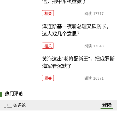
信，把中东棋盘掀了
相关
阅读
17717
泽连斯基一夜斩总理又砍防长，
这大戏几个意思？
相关
阅读
17643
黄海这出“老将配新王”，把俄罗斯
海军看沉默了
相关
阅读
16371
热门评论
登陆
0
条评论