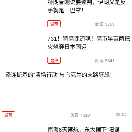
特朗普刚说要谈判，伊朗又是反
手就是一巴掌！
最热
阅读
5759
731！特高课还魂！高市早苗两把
火烧穿日本国运
最热
阅读
5341
泽连斯基的“清场行动”与乌克兰的末路狂飙！
08-04
最热
阅读
4310
南海6天禁航，东大摆下“阳谋