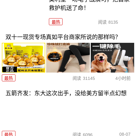
救护机送了命！
最热
阅读
8135
双十一现货专场真如平台商家所说的那样吗？
最热
阅读
31145
4小时前
五箭齐发：东大这次出手，没给美方留半点幻想
08-07
最热
阅读
6096