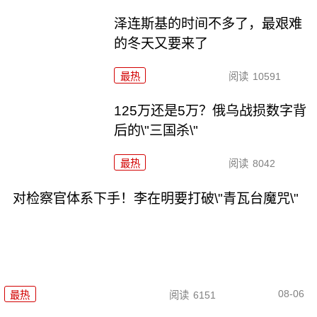
泽连斯基的时间不多了，最艰难
的冬天又要来了
最热
阅读
10591
125万还是5万？俄乌战损数字背
后的\"三国杀\"
最热
阅读
8042
对检察官体系下手！李在明要打破\"青瓦台魔咒\"
08-06
最热
阅读
6151