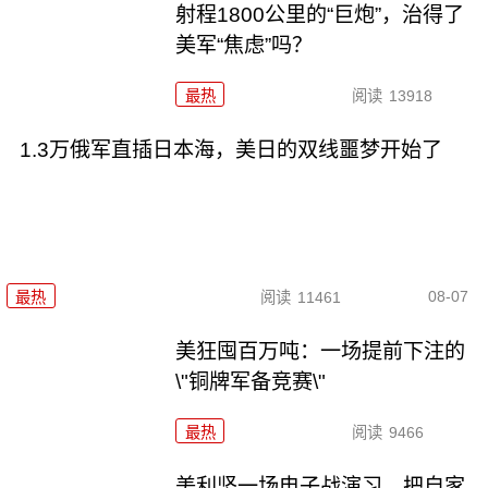
射程1800公里的“巨炮”，治得了
美军“焦虑”吗？
最热
阅读
13918
1.3万俄军直插日本海，美日的双线噩梦开始了
08-07
最热
阅读
11461
美狂囤百万吨：一场提前下注的
\"铜牌军备竞赛\"
最热
阅读
9466
美利坚一场电子战演习，把自家