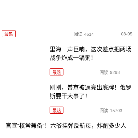
08-05
最热
阅读
4614
里海一声巨响，这次差点把两场
战争炸成一锅粥！
最热
阅读
9298
刚刚，普京被逼亮出底牌！俄罗
斯要干大事了！
最热
阅读
15703
官宣“核常兼备”！六爷挂弹反航母，炸醒多少人