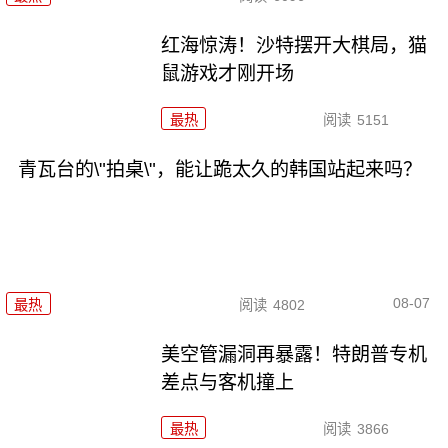
红海惊涛！沙特摆开大棋局，猫
鼠游戏才刚开场
最热
阅读
5151
青瓦台的\"拍桌\"，能让跪太久的韩国站起来吗？
08-07
最热
阅读
4802
美空管漏洞再暴露！特朗普专机
差点与客机撞上
最热
阅读
3866