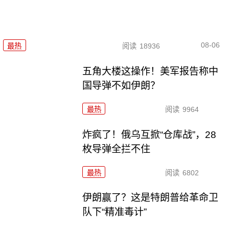
08-06
最热
阅读
18936
五角大楼这操作！美军报告称中
国导弹不如伊朗？
最热
阅读
9964
炸疯了！俄乌互掀“仓库战”，28
枚导弹全拦不住
最热
阅读
6802
伊朗赢了？这是特朗普给革命卫
队下“精准毒计”