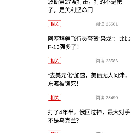
波斯第27波打击，打的不是靶
子，是美利坚命门
相关
阅读
25581
阿塞拜疆飞行员夸赞“枭龙”：比比
F-16强多了！
相关
阅读
23586
“去美元化”加速，美债无人问津，
东瀛被锁死！
相关
阅读
23490
打了4年半，俄回过神，最大对手
不是乌克兰？