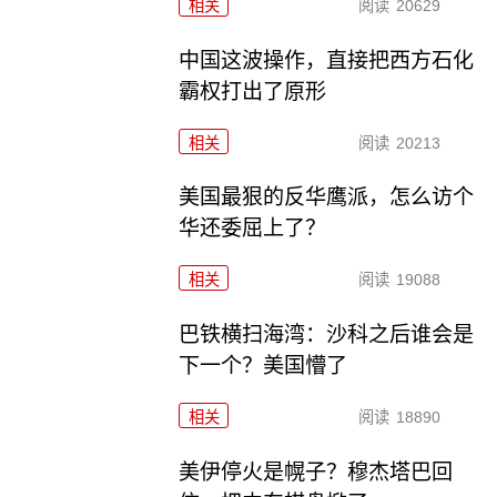
相关
阅读
20629
中国这波操作，直接把西方石化
霸权打出了原形
相关
阅读
20213
美国最狠的反华鹰派，怎么访个
华还委屈上了？
相关
阅读
19088
巴铁横扫海湾：沙科之后谁会是
下一个？美国懵了
相关
阅读
18890
美伊停火是幌子？穆杰塔巴回