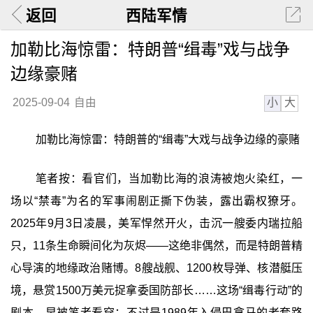
返回
西陆军情
加勒比海惊雷：特朗普“缉毒”戏与战争
边缘豪赌
小
大
2025-09-04
自由
加勒比海惊雷：特朗普的“缉毒”大戏与战争边缘的豪赌
笔者按：看官们，当加勒比海的浪涛被炮火染红，一
场以“禁毒”为名的军事闹剧正撕下伪装，露出霸权獠牙。
2025年9月3日凌晨，美军悍然开火，击沉一艘委内瑞拉船
只，11条生命瞬间化为灰烬——这绝非偶然，而是特朗普精
心导演的地缘政治赌博。8艘战舰、1200枚导弹、核潜艇压
境，悬赏1500万美元捉拿委国防部长……这场“缉毒行动”的
剧本，早被笔者看穿：不过是1989年入侵巴拿马的老套路