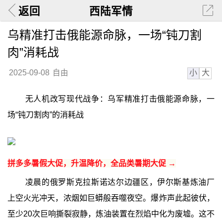
返回
西陆军情
乌精准打击俄能源命脉，一场“钝刀割
肉”消耗战
小
大
2025-09-08
自由
无人机改写现代战争：乌军精准打击俄能源命脉，一
场“钝刀割肉”的消耗战
拼多多暑假大促，升温降价，全品类暑期大促 →
凌晨的俄罗斯克拉斯诺达尔边疆区，伊尔斯基炼油厂
上空火光冲天，浓烟如巨蟒般吞噬夜空。爆炸声此起彼伏，
至少20次巨响撕裂寂静，炼油装置在烈焰中化为废墟。这不