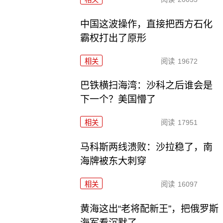
中国这波操作，直接把西方石化
霸权打出了原形
相关
阅读
19672
巴铁横扫海湾：沙科之后谁会是
下一个？美国懵了
相关
阅读
17951
马科斯两线溃败：沙拉稳了，南
海牌被东大刺穿
相关
阅读
16097
黄海这出“老将配新王”，把俄罗斯
海军看沉默了