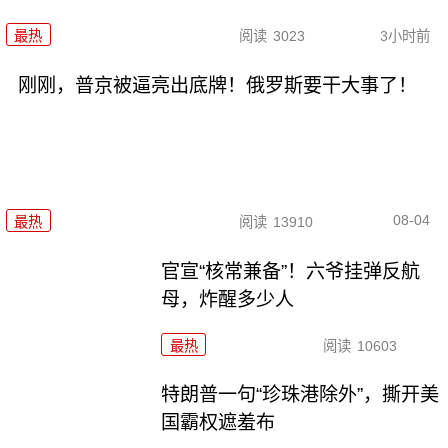
最热
阅读
3023
3小时前
刚刚，普京被逼亮出底牌！俄罗斯要干大事了！
08-04
最热
阅读
13910
官宣“核常兼备”！六爷挂弹反航
母，炸醒多少人
最热
阅读
10603
特朗普一句“珍珠港除外”，撕开美
国霸权遮羞布