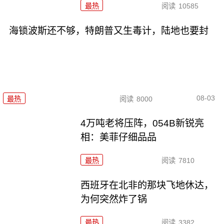
最热
阅读
10585
海锁波斯还不够，特朗普又生毒计，陆地也要封
08-03
最热
阅读
8000
4万吨老将压阵，054B新锐亮
相：美菲仔细品品
最热
阅读
7810
西班牙在北非的那块飞地休达，
为何突然炸了锅
最热
阅读
3382