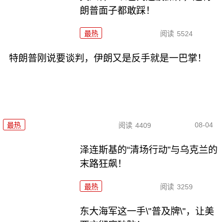
朗普面子都敢踩！
最热
阅读
5524
特朗普刚说要谈判，伊朗又是反手就是一巴掌！
08-04
最热
阅读
4409
泽连斯基的“清场行动”与乌克兰的
末路狂飙！
最热
阅读
3259
东大海军这一手\"普及牌\"，让美