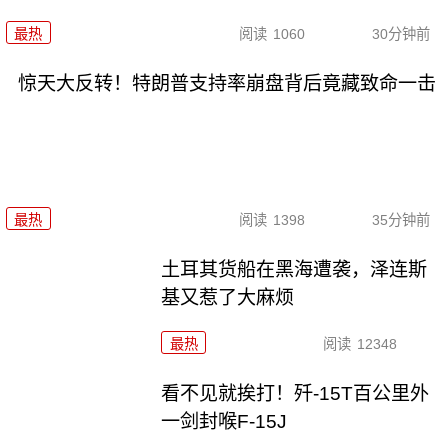
最热
阅读
1060
30分钟前
惊天大反转！特朗普支持率崩盘背后竟藏致命一击
最热
阅读
1398
35分钟前
土耳其货船在黑海遭袭，泽连斯
基又惹了大麻烦
最热
阅读
12348
看不见就挨打！歼-15T百公里外
一剑封喉F-15J