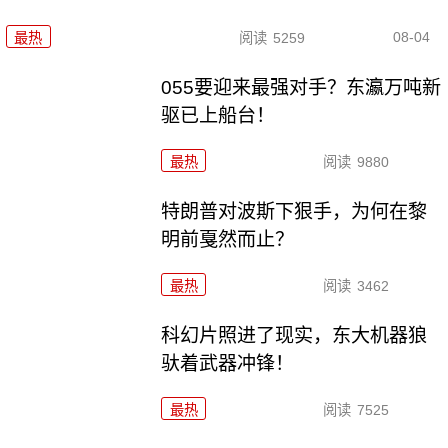
08-04
最热
阅读
5259
055要迎来最强对手？东瀛万吨新
驱已上船台！
最热
阅读
9880
特朗普对波斯下狠手，为何在黎
明前戛然而止？
最热
阅读
3462
科幻片照进了现实，东大机器狼
驮着武器冲锋！
最热
阅读
7525