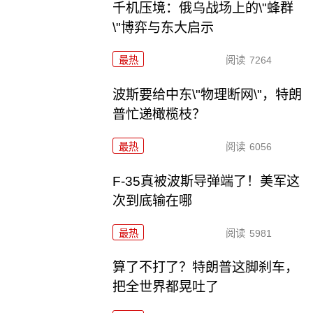
千机压境：俄乌战场上的\"蜂群
\"博弈与东大启示
最热
阅读
7264
波斯要给中东\"物理断网\"，特朗
普忙递橄榄枝？
最热
阅读
6056
F-35真被波斯导弹端了！美军这
次到底输在哪
最热
阅读
5981
算了不打了？特朗普这脚刹车，
把全世界都晃吐了