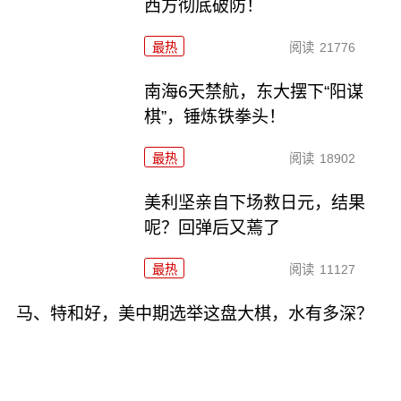
西方彻底破防！
最热
阅读
21776
南海6天禁航，东大摆下“阳谋
棋”，锤炼铁拳头！
最热
阅读
18902
美利坚亲自下场救日元，结果
呢？回弹后又蔫了
最热
阅读
11127
马、特和好，美中期选举这盘大棋，水有多深？