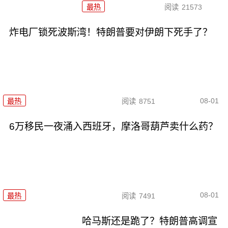
最热
阅读
21573
炸电厂锁死波斯湾！特朗普要对伊朗下死手了？
08-01
最热
阅读
8751
6万移民一夜涌入西班牙，摩洛哥葫芦卖什么药？
08-01
最热
阅读
7491
哈马斯还是跪了？特朗普高调宣