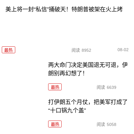
美上将一封“私信”捅破天！特朗普被架在火上烤
08-02
最热
阅读
8952
两大命门决定美国退无可退，伊
朗别再幻想了！
最热
阅读
6639
打伊朗五个月仗，把美军打成了
“十口锅九个盖”
最热
阅读
5058