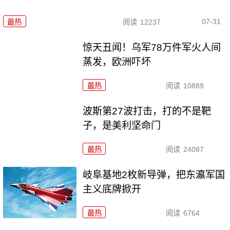
07-31
最热
阅读
12237
惊天丑闻！乌军78万件军火人间
蒸发，欧洲吓坏
最热
阅读
10889
波斯第27波打击，打的不是靶
子，是美利坚命门
最热
阅读
24087
岐阜基地2枚新导弹，把东瀛军国
主义底牌掀开
最热
阅读
6764