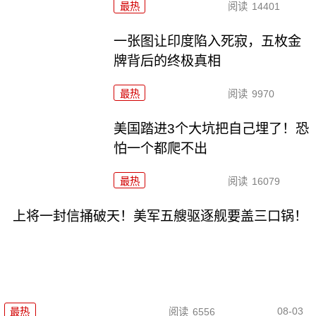
最热
阅读
14401
一张图让印度陷入死寂，五枚金
牌背后的终极真相
最热
阅读
9970
美国踏进3个大坑把自己埋了！恐
怕一个都爬不出
最热
阅读
16079
上将一封信捅破天！美军五艘驱逐舰要盖三口锅！
08-03
最热
阅读
6556