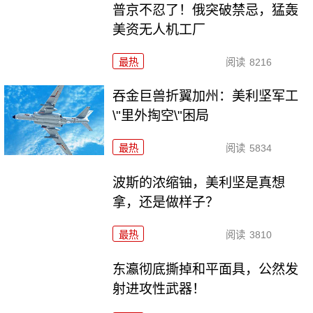
普京不忍了！俄突破禁忌，猛轰
美资无人机工厂
最热
阅读
8216
吞金巨兽折翼加州：美利坚军工
\"里外掏空\"困局
最热
阅读
5834
波斯的浓缩铀，美利坚是真想
拿，还是做样子？
最热
阅读
3810
东瀛彻底撕掉和平面具，公然发
射进攻性武器！