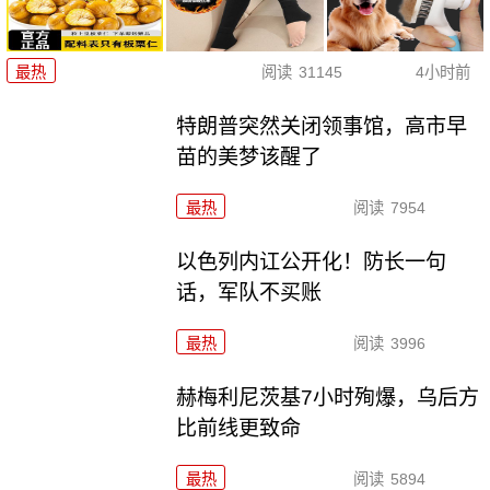
最热
阅读
31145
4小时前
特朗普突然关闭领事馆，高市早
苗的美梦该醒了
最热
阅读
7954
以色列内讧公开化！防长一句
话，军队不买账
最热
阅读
3996
赫梅利尼茨基7小时殉爆，乌后方
比前线更致命
最热
阅读
5894