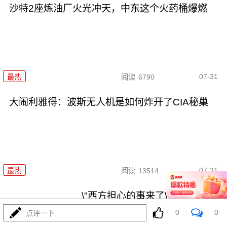
沙特2座炼油厂火光冲天，中东这个火药桶爆燃
07-31
最热
阅读
6790
大闹利雅得：波斯无人机是如何炸开了CIA秘巢
07-31
最热
阅读
13514
\"西方担心的事来了\"？俄强硬派
劝普京动用核武
0
0
点评一下