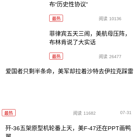
布“历史性协议”
最热
阅读
10136
菲律宾五天三闹，美航母压阵，
布林肯说了大实话
最热
阅读
26477
爱国者只剩半条命，美军却拉着沙特去伊拉克踩雷
07-31
最热
阅读
11682
歼-36五架原型机轮番上天，美F-47还在PPT画鸭
翼