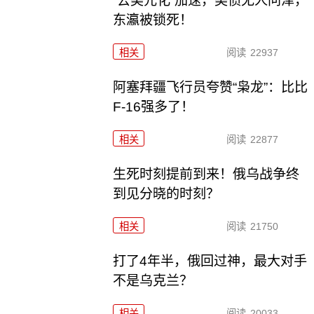
“去美元化”加速，美债无人问津，
东瀛被锁死！
相关
阅读
22937
阿塞拜疆飞行员夸赞“枭龙”：比比
F-16强多了！
相关
阅读
22877
生死时刻提前到来！俄乌战争终
到见分晓的时刻？
相关
阅读
21750
打了4年半，俄回过神，最大对手
不是乌克兰？
相关
阅读
20033