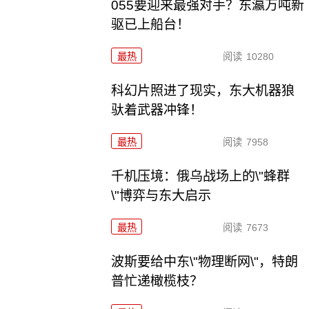
055要迎来最强对手？东瀛万吨新
驱已上船台！
最热
阅读
10280
科幻片照进了现实，东大机器狼
驮着武器冲锋！
最热
阅读
7958
千机压境：俄乌战场上的\"蜂群
\"博弈与东大启示
最热
阅读
7673
波斯要给中东\"物理断网\"，特朗
普忙递橄榄枝？