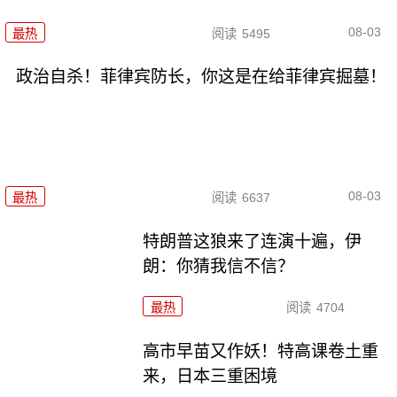
08-03
最热
阅读
5495
政治自杀！菲律宾防长，你这是在给菲律宾掘墓！
08-03
最热
阅读
6637
特朗普这狼来了连演十遍，伊
朗：你猜我信不信？
最热
阅读
4704
高市早苗又作妖！特高课卷土重
来，日本三重困境