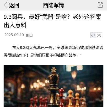
返回
西陆军情
9.3阅兵，最好“武器”是啥？老外这答案
出人意料
小
大
2025-09-10
自由
东大9.3阅兵落幕已一周，全球舆论场仍被那钢铁洪流
震得嗡嗡作响！是他们压根不把钱砸向战争！"