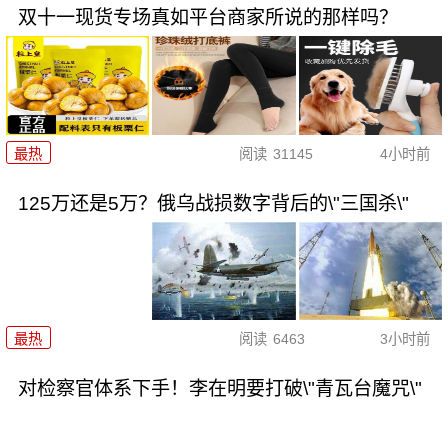
双十一现货专场真如平台商家所说的那样吗？
最热
阅读
31145
4小时前
125万还是5万？俄乌战损数字背后的\"三国杀\"
最热
阅读
6463
3小时前
对检察官体系下手！李在明要打破\"青瓦台魔咒\"