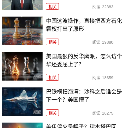
相关
阅读
22383
中国这波操作，直接把西方石化
霸权打出了原形
相关
阅读
19880
美国最狠的反华鹰派，怎么访个
华还委屈上了？
相关
阅读
18659
巴铁横扫海湾：沙科之后谁会是
下一个？美国懵了
相关
阅读
18275
美伊停火是幌子？穆杰塔巴回