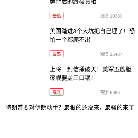
牌背后的终极真相
最热
阅读
10330
美国踏进3个大坑把自己埋了！恐
怕一个都爬不出
最热
阅读
16487
上将一封信捅破天！美军五艘驱
逐舰要盖三口锅！
最热
阅读
6886
特朗普要对伊朗动手？最狠的还没来，最骚的来了