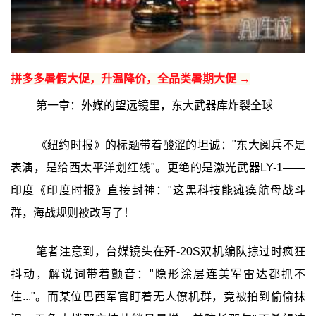
拼多多暑假大促，升温降价，全品类暑期大促 →
第一章：外媒的望远镜里，东大武器库炸裂全球
《纽约时报》的标题带着酸涩的坦诚："东大阅兵不是
表演，是给西太平洋划红线"。更绝的是激光武器LY-1——
印度《印度时报》直接封神："这黑科技能瘫痪航母战斗
群，海战规则被改写了！
笔者注意到，台媒镜头在歼-20S双机编队掠过时疯狂
抖动，解说词带着颤音："隐形涂层连美军雷达都抓不
住..."。而某位巴西军官盯着无人僚机群，竟被拍到偷偷抹