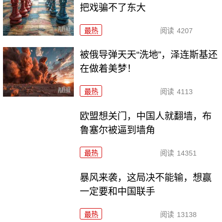
把戏骗不了东大
最热
阅读
4207
被俄导弹天天“洗地”，泽连斯基还
在做着美梦！
最热
阅读
4113
欧盟想关门，中国人就翻墙，布
鲁塞尔被逼到墙角
最热
阅读
14351
暴风来袭，这局决不能输，想赢
一定要和中国联手
最热
阅读
13138