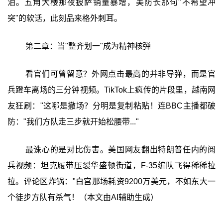
泪。五角大楼那夜披萨销量暴增，美防长那句"不希望冲
突"的软话，此刻品来格外刺耳。
第二章：当"整齐划一"成为精神核弹
看官们可曾留意？外网点击最高的并非导弹，而是官
兵蹬车离场的三分钟视频。TikTok上疯传的片段里，越南网
友狂刷："这哪是撤场？分明是复制粘贴！连BBC主播都破
防："我们方队走三步就开始松腰带..."
最诛心的是对比伤害。美国网友翻出特朗普任内的阅
兵视频：坦克履带压裂华盛顿街道，F-35编队飞得稀稀拉
拉。评论区炸锅："白宫那场耗资9200万美元，不如东大一
个徒步方队有杀气！（本文由AI辅助生成）