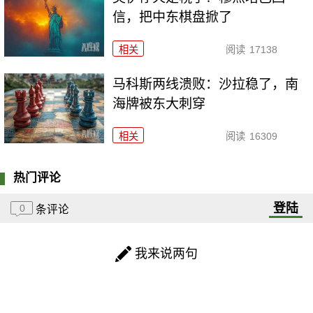
信，把中东棋盘掀了
相关
阅读
17138
马科斯两线溃败：沙拉稳了，南
海牌被东大刺穿
相关
阅读
16309
热门评论
登陆
0
条评论
我来说两句