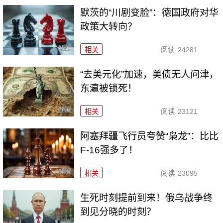
默茨的“川剧变脸”：德国政府对华
政策大转向？
相关
阅读
24281
“去美元化”加速，美债无人问津，
东瀛被锁死！
相关
阅读
23121
阿塞拜疆飞行员夸赞“枭龙”：比比
F-16强多了！
相关
阅读
23095
生死时刻提前到来！俄乌战争终
到见分晓的时刻？