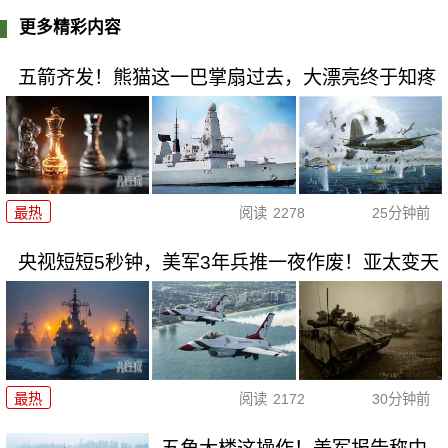
更多精彩内容
五箭齐发！熊猫这一巴掌扇过去，大漂亮终于知疼
最热
阅读
2278
25分钟前
央视短短5秒钟，美军3年兵推一夜作废！亚太变天
最热
阅读
2172
30分钟前