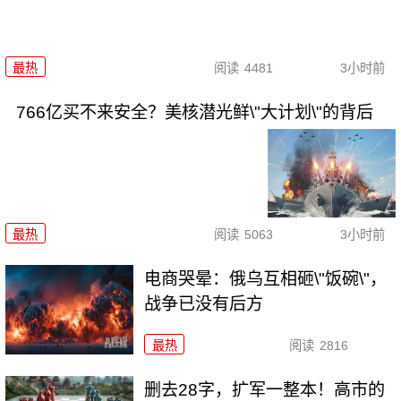
最热
阅读
4481
3小时前
766亿买不来安全？美核潜光鲜\"大计划\"的背后
最热
阅读
5063
3小时前
电商哭晕：俄乌互相砸\"饭碗\"，
战争已没有后方
最热
阅读
2816
删去28字，扩军一整本！高市的