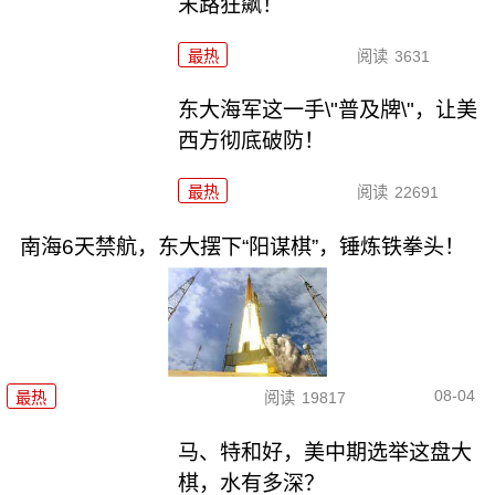
末路狂飙！
最热
阅读
3631
东大海军这一手\"普及牌\"，让美
西方彻底破防！
最热
阅读
22691
南海6天禁航，东大摆下“阳谋棋”，锤炼铁拳头！
08-04
最热
阅读
19817
马、特和好，美中期选举这盘大
棋，水有多深？