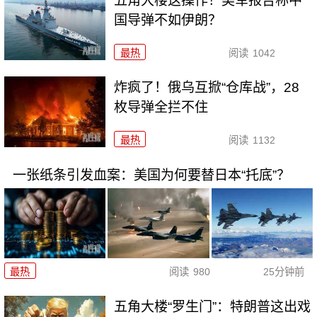
五角大楼这操作！美军报告称中
国导弹不如伊朗？
最热
阅读
1042
炸疯了！俄乌互掀“仓库战”，28
枚导弹全拦不住
最热
阅读
1132
一张纸条引发血案：美国为何要替日本“托底”？
最热
阅读
980
25分钟前
五角大楼“罗生门”：特朗普这出戏