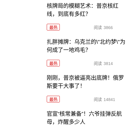
核牌局的模糊艺术：普京核红
线，到底有多红？
最热
阅读
3866
扎胖摊牌：乌克兰的\"北约梦\"为
何成了一地鸡毛？
最热
阅读
3814
刚刚，普京被逼亮出底牌！俄罗
斯要干大事了！
最热
阅读
14841
官宣“核常兼备”！六爷挂弹反航
母，炸醒多少人