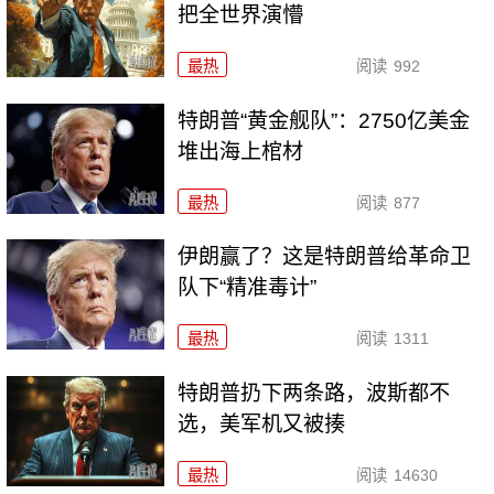
把全世界演懵
最热
阅读
992
特朗普“黄金舰队”：2750亿美金
堆出海上棺材
最热
阅读
877
伊朗赢了？这是特朗普给革命卫
队下“精准毒计”
最热
阅读
1311
特朗普扔下两条路，波斯都不
选，美军机又被揍
最热
阅读
14630