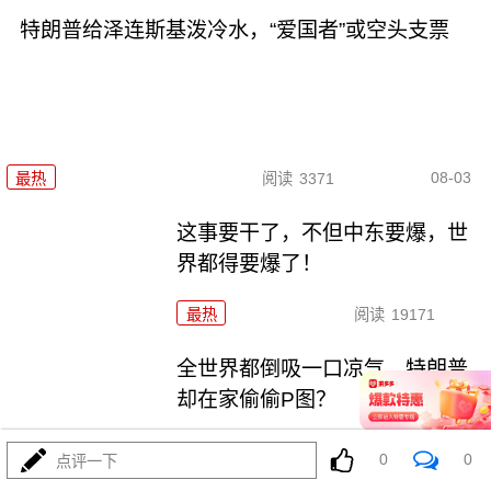
特朗普给泽连斯基泼冷水，“爱国者”或空头支票
08-03
最热
阅读
3371
这事要干了，不但中东要爆，世
界都得要爆了！
最热
阅读
19171
全世界都倒吸一口凉气，特朗普
却在家偷偷P图？
最热
阅读
10623
0
0
点评一下