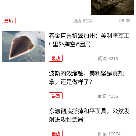
08-03
最热
阅读
8564
吞金巨兽折翼加州：美利坚军工
\"里外掏空\"困局
最热
阅读
6213
波斯的浓缩铀，美利坚是真想
拿，还是做样子？
最热
阅读
4155
东瀛彻底撕掉和平面具，公然发
射进攻性武器！
最热
阅读
10974