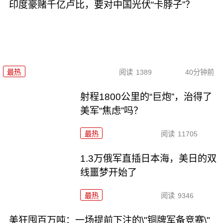
印度豪赌千亿卢比，要对中国光伏“卡脖子”？
最热
阅读
1389
40分钟前
射程1800公里的“巨炮”，治得了
美军“焦虑”吗？
最热
阅读
11705
1.3万俄军直插日本海，美日的双
线噩梦开始了
最热
阅读
9346
美狂囤百万吨：一场提前下注的\"铜牌军备竞赛\"