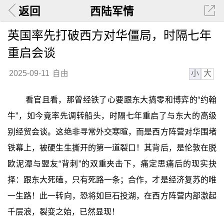
返回
西陆军情
英国率先打破西方对华僵局，时隔七年
重启会谈
小
大
2025-09-11
自由
看官且看，那曾经铁了心要跟东大搞零和博弈的“约翰
牛”，如今竟率先调转船头，时隔七年重启了与东大的高级
别经贸会谈。这绝非寻常外交寒暄，而是西方阵营对华围堵
铁幕上，被硬生生撕开的第一道裂口！其背后，是伦敦在脱
欧泥潭与盟友“背刺”的双重夹击下，痛定思痛后的现实抉
择：跟东大死磕，只有死路一条；合作，才是经济复苏的唯
一生路！此一转向，恐将如巨石投湖，在西方阵营内部激起
千层浪，裂变之始，已然显现！