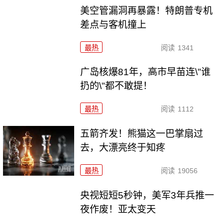
美空管漏洞再暴露！特朗普专机
差点与客机撞上
最热
阅读
1341
广岛核爆81年，高市早苗连\"谁
扔的\"都不敢提！
最热
阅读
1112
五箭齐发！熊猫这一巴掌扇过
去，大漂亮终于知疼
最热
阅读
19056
央视短短5秒钟，美军3年兵推一
夜作废！亚太变天