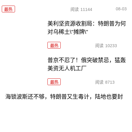
08-03
最热
阅读
11144
美利坚资源收割局：特朗普为何
对乌稀土\"摊牌\"
最热
阅读
10233
普京不忍了！俄突破禁忌，猛轰
美资无人机工厂
最热
阅读
8713
海锁波斯还不够，特朗普又生毒计，陆地也要封