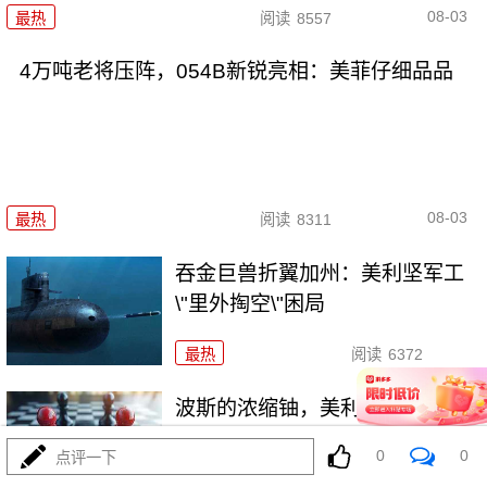
08-03
最热
阅读
8557
4万吨老将压阵，054B新锐亮相：美菲仔细品品
08-03
最热
阅读
8311
吞金巨兽折翼加州：美利坚军工
\"里外掏空\"困局
最热
阅读
6372
波斯的浓缩铀，美利坚是真想
拿，还是做样子？
0
0
点评一下