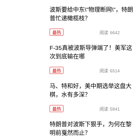
波斯要给中东\"物理断网\"，特朗
普忙递橄榄枝？
最热
阅读
6642
F-35真被波斯导弹端了！美军这
次到底输在哪
最热
阅读
6514
马、特和好，美中期选举这盘大
棋，水有多深？
最热
阅读
5841
特朗普对波斯下狠手，为何在黎
明前戛然而止？