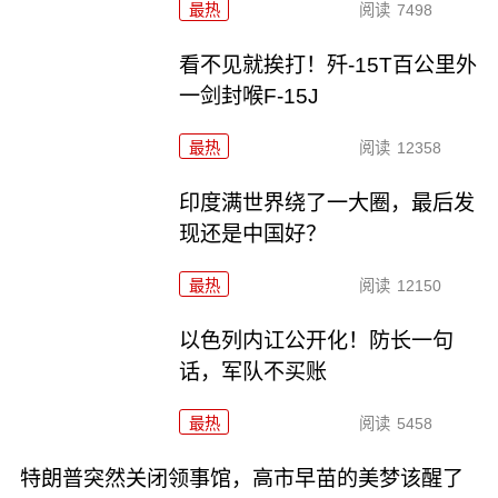
最热
阅读
7498
看不见就挨打！歼-15T百公里外
一剑封喉F-15J
最热
阅读
12358
印度满世界绕了一大圈，最后发
现还是中国好？
最热
阅读
12150
以色列内讧公开化！防长一句
话，军队不买账
最热
阅读
5458
特朗普突然关闭领事馆，高市早苗的美梦该醒了