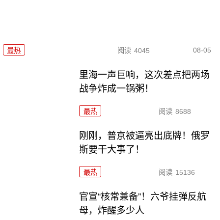
08-05
最热
阅读
4045
里海一声巨响，这次差点把两场
战争炸成一锅粥！
最热
阅读
8688
刚刚，普京被逼亮出底牌！俄罗
斯要干大事了！
最热
阅读
15136
官宣“核常兼备”！六爷挂弹反航
母，炸醒多少人