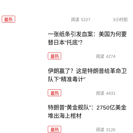
最热
阅读
5227
3小时前
一张纸条引发血案：美国为何要
替日本“托底”？
最热
阅读
4274
伊朗赢了？这是特朗普给革命卫
队下“精准毒计”
最热
阅读
4431
特朗普“黄金舰队”：2750亿美金
堆出海上棺材
最热
阅读
3126