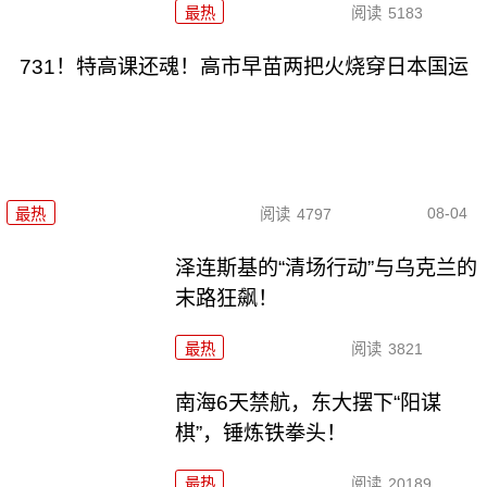
最热
阅读
5183
731！特高课还魂！高市早苗两把火烧穿日本国运
08-04
最热
阅读
4797
泽连斯基的“清场行动”与乌克兰的
末路狂飙！
最热
阅读
3821
南海6天禁航，东大摆下“阳谋
棋”，锤炼铁拳头！
最热
阅读
20189