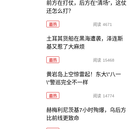
前方在打仗，后方在“清场”，这仗
还怎么打？
最热
阅读
4671
土耳其货船在黑海遭袭，泽连斯
基又惹了大麻烦
最热
阅读
15468
黄岩岛上空惊雷起！东大\"八一
\"警巡完全不一样
最热
阅读
14774
赫梅利尼茨基7小时殉爆，乌后方
比前线更致命