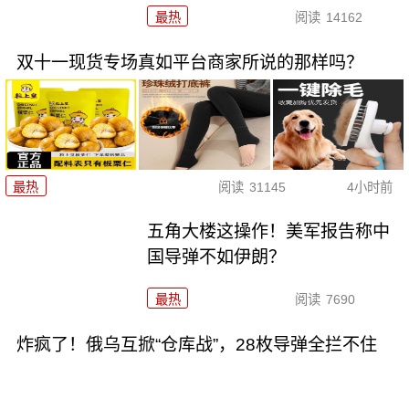
最热
阅读
14162
双十一现货专场真如平台商家所说的那样吗？
最热
阅读
31145
4小时前
五角大楼这操作！美军报告称中
国导弹不如伊朗？
最热
阅读
7690
炸疯了！俄乌互掀“仓库战”，28枚导弹全拦不住