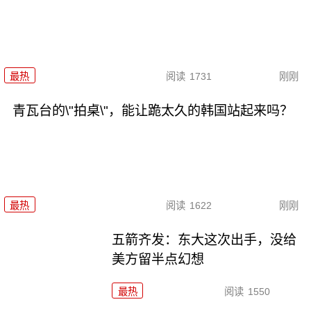
最热
阅读
1731
刚刚
青瓦台的\"拍桌\"，能让跪太久的韩国站起来吗？
最热
阅读
1622
刚刚
五箭齐发：东大这次出手，没给
美方留半点幻想
最热
阅读
1550