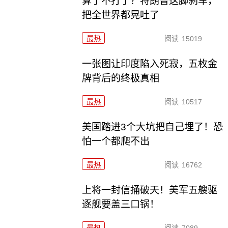
算了不打了？特朗普这脚刹车，
把全世界都晃吐了
最热
阅读
15019
一张图让印度陷入死寂，五枚金
牌背后的终极真相
最热
阅读
10517
美国踏进3个大坑把自己埋了！恐
怕一个都爬不出
最热
阅读
16762
上将一封信捅破天！美军五艘驱
逐舰要盖三口锅！
最热
阅读
7089