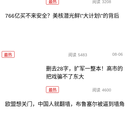
最热
阅读
3208
766亿买不来安全？美核潜光鲜\"大计划\"的背后
08-06
最热
阅读
5483
删去28字，扩军一整本！高市的
把戏骗不了东大
最热
阅读
4600
欧盟想关门，中国人就翻墙，布鲁塞尔被逼到墙角