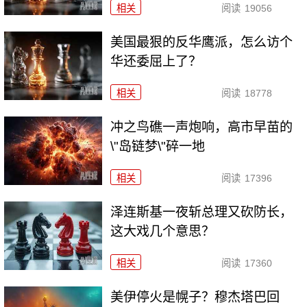
相关
阅读
19056
美国最狠的反华鹰派，怎么访个
华还委屈上了？
相关
阅读
18778
冲之鸟礁一声炮响，高市早苗的
\"岛链梦\"碎一地
相关
阅读
17396
泽连斯基一夜斩总理又砍防长，
这大戏几个意思？
相关
阅读
17360
美伊停火是幌子？穆杰塔巴回