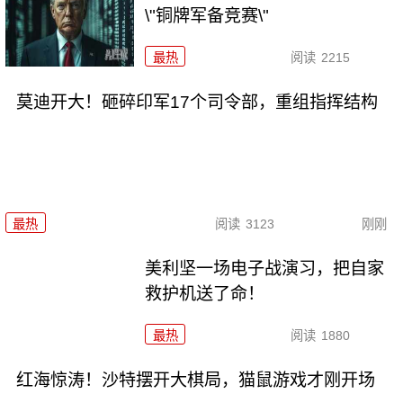
\"铜牌军备竞赛\"
最热
阅读
2215
莫迪开大！砸碎印军17个司令部，重组指挥结构
最热
阅读
3123
刚刚
美利坚一场电子战演习，把自家
救护机送了命！
最热
阅读
1880
红海惊涛！沙特摆开大棋局，猫鼠游戏才刚开场