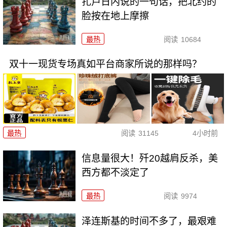
扎卢日内说的一句话，把北约的
脸按在地上摩擦
最热
阅读
10684
双十一现货专场真如平台商家所说的那样吗？
最热
阅读
31145
4小时前
信息量很大！歼20越肩反杀，美
西方都不淡定了
最热
阅读
9974
泽连斯基的时间不多了，最艰难