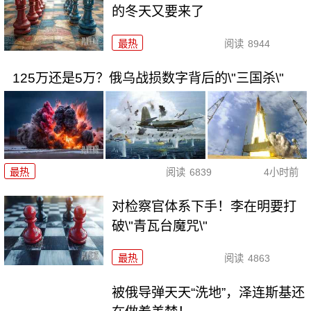
的冬天又要来了
最热
阅读
8944
125万还是5万？俄乌战损数字背后的\"三国杀\"
最热
阅读
6839
4小时前
对检察官体系下手！李在明要打
破\"青瓦台魔咒\"
最热
阅读
4863
被俄导弹天天“洗地”，泽连斯基还