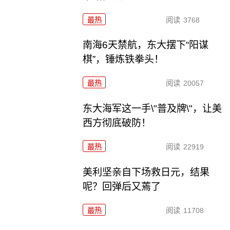
最热
阅读
3768
南海6天禁航，东大摆下“阳谋
棋”，锤炼铁拳头！
最热
阅读
20057
东大海军这一手\"普及牌\"，让美
西方彻底破防！
最热
阅读
22919
美利坚亲自下场救日元，结果
呢？回弹后又蔫了
最热
阅读
11708