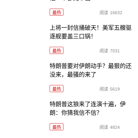
最热
阅读
16632
上将一封信捅破天！美军五艘驱
逐舰要盖三口锅！
最热
阅读
7031
特朗普要对伊朗动手？最狠的还
没来，最骚的来了
最热
阅读
5619
特朗普这狼来了连演十遍，伊
朗：你猜我信不信？
最热
阅读
4824