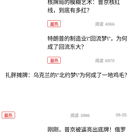
核牌局的模糊艺术：普京核红
线，到底有多红？
最热
阅读
4066
特朗普的制造业\"回流梦\"，为何
成了回流东大？
最热
阅读
6970
扎胖摊牌：乌克兰的\"北约梦\"为何成了一地鸡毛？
08-05
最热
阅读
3986
刚刚，普京被逼亮出底牌！俄罗