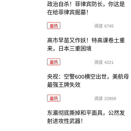
政治自杀！菲律宾防长，你这是
在给菲律宾掘墓！
最热
阅读
6745
高市早苗又作妖！特高课卷土重
来，日本三重困境
最热
阅读
4221
央视：空警600横空出世，美航母
最强王牌失效
最热
阅读
22858
东瀛彻底撕掉和平面具，公然发
射进攻性武器！