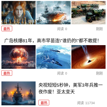
最热
阅读
0
刚刚
广岛核爆81年，高市早苗连\"谁扔的\"都不敢提！
最热
阅读
0
刚刚
央视短短5秒钟，美军3年兵推一
夜作废！亚太变天
最热
阅读
11734