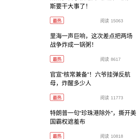
斯要干大事了！
最热
阅读
15063
里海一声巨响，这次差点把两场
战争炸成一锅粥！
最热
阅读
8617
官宣“核常兼备”！六爷挂弹反航
母，炸醒多少人
最热
阅读
11773
特朗普一句“珍珠港除外”，撕开美
国霸权遮羞布
最热
阅读
10818