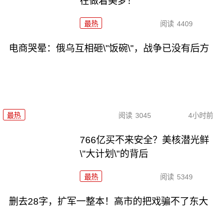
在做着美梦！
最热
阅读
4409
电商哭晕：俄乌互相砸\"饭碗\"，战争已没有后方
最热
阅读
3045
4小时前
766亿买不来安全？美核潜光鲜
\"大计划\"的背后
最热
阅读
5349
删去28字，扩军一整本！高市的把戏骗不了东大