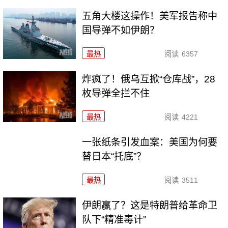
五角大楼这操作！美军报告称中
国导弹不如伊朗？
最热
阅读
6357
炸疯了！俄乌互掀“仓库战”，28
枚导弹全拦不住
最热
阅读
4221
一张纸条引发血案：美国为何要
替日本“托底”？
最热
阅读
3511
伊朗赢了？这是特朗普给革命卫
队下“精准毒计”