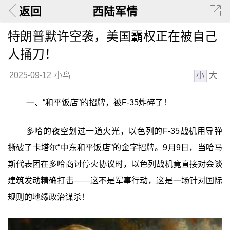
返回
西陆军情
特朗普默许空袭，美国霸权正在被自己
人捅刀！
小
大
2025-09-12
小鸟
一、“和平饭店”的招牌，被F-35炸碎了！
多哈的夜空划过一道火光，以色列的F-35战机用导弹
撕破了卡塔尔“中东和平饭店”的金字招牌。9月9日，当哈马
斯代表团在多哈商讨停火协议时，以色列战机竟直接对会谈
建筑发动精确打击——这不是军事行动，这是一场针对国际
规则的地缘政治谋杀！