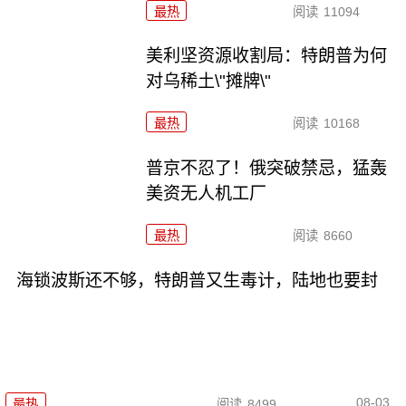
最热
阅读
11094
美利坚资源收割局：特朗普为何
对乌稀土\"摊牌\"
最热
阅读
10168
普京不忍了！俄突破禁忌，猛轰
美资无人机工厂
最热
阅读
8660
海锁波斯还不够，特朗普又生毒计，陆地也要封
08-03
最热
阅读
8499