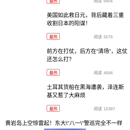
最热
阅读
6806
美国如此救日元，背后藏着三重
收割日本的阳谋！
最热
阅读
5576
前方在打仗，后方在“清场”，这仗
还怎么打？
最热
阅读
4566
土耳其货船在黑海遭袭，泽连斯
基又惹了大麻烦
最热
阅读
15387
黄岩岛上空惊雷起！东大\"八一\"警巡完全不一样