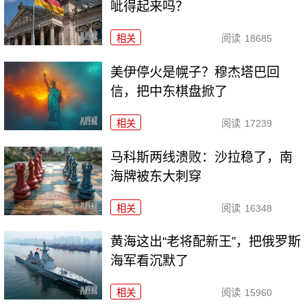
呲得起来吗？
相关
阅读
18685
美伊停火是幌子？穆杰塔巴回
信，把中东棋盘掀了
相关
阅读
17239
马科斯两线溃败：沙拉稳了，南
海牌被东大刺穿
相关
阅读
16348
黄海这出“老将配新王”，把俄罗斯
海军看沉默了
相关
阅读
15960