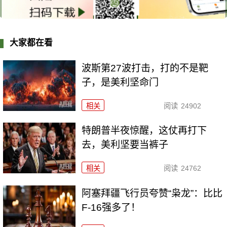
大家都在看
波斯第27波打击，打的不是靶
子，是美利坚命门
相关
阅读
24902
特朗普半夜惊醒，这仗再打下
去，美利坚要当裤子
相关
阅读
24762
阿塞拜疆飞行员夸赞“枭龙”：比比
F-16强多了！