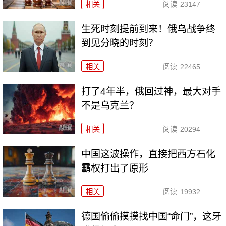
相关
阅读
23147
生死时刻提前到来！俄乌战争终
到见分晓的时刻？
相关
阅读
22465
打了4年半，俄回过神，最大对手
不是乌克兰？
相关
阅读
20294
中国这波操作，直接把西方石化
霸权打出了原形
相关
阅读
19932
德国偷偷摸摸找中国“命门”，这牙