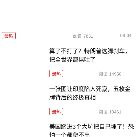
08-04
最热
阅读
7851
算了不打了？特朗普这脚刹车，
把全世界都晃吐了
最热
阅读
14956
一张图让印度陷入死寂，五枚金
牌背后的终极真相
最热
阅读
10461
美国踏进3个大坑把自己埋了！恐
怕一个都爬不出