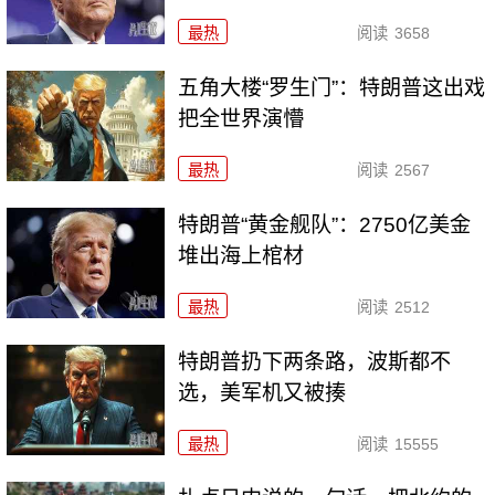
最热
阅读
3658
五角大楼“罗生门”：特朗普这出戏
把全世界演懵
最热
阅读
2567
特朗普“黄金舰队”：2750亿美金
堆出海上棺材
最热
阅读
2512
特朗普扔下两条路，波斯都不
选，美军机又被揍
最热
阅读
15555