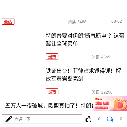
08-02
最热
阅读
5488
特朗普要对伊朗“断气断电”？这豪
赌让全球买单
最热
阅读
4649
铁证出台！菲律宾求锤得锤！解
放军黄岩岛亮剑
最热
阅读
22250
五万人一夜破城，欧盟真怕了！特朗普拿美国说事
0
0
点评一下