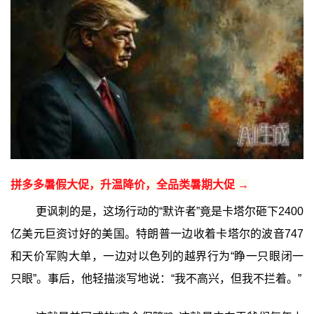
拼多多暑假大促，升温降价，全品类暑期大促 →
更讽刺的是，这场行动的“默许者”竟是卡塔尔砸下2400
亿美元巨资讨好的美国。特朗普一边收着卡塔尔的波音747
和天价军购大单，一边对以色列的越界行为“睁一只眼闭一
只眼”。事后，他轻描淡写地说：“我不高兴，但我不拦着。”