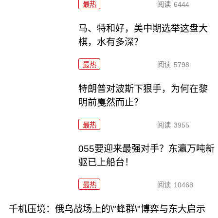
最热
阅读
6444
马、特和好，美中期选举这盘大
棋，水有多深？
最热
阅读
5798
特朗普对波斯下狠手，为何在黎
明前戛然而止？
最热
阅读
3955
055要迎来最强对手？东瀛万吨新
驱已上船台！
最热
阅读
10468
千机压境：俄乌战场上的\"蜂群\"博弈与东大启示