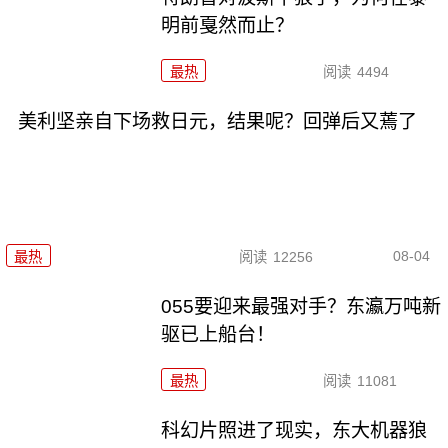
明前戛然而止？
最热
阅读
4494
美利坚亲自下场救日元，结果呢？回弹后又蔫了
08-04
最热
阅读
12256
055要迎来最强对手？东瀛万吨新
驱已上船台！
最热
阅读
11081
科幻片照进了现实，东大机器狼