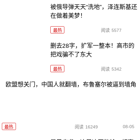
被俄导弹天天“洗地”，泽连斯基还
在做着美梦！
最热
阅读
5577
删去28字，扩军一整本！高市的
把戏骗不了东大
最热
阅读
5342
欧盟想关门，中国人就翻墙，布鲁塞尔被逼到墙角
08-05
最热
阅读
16249