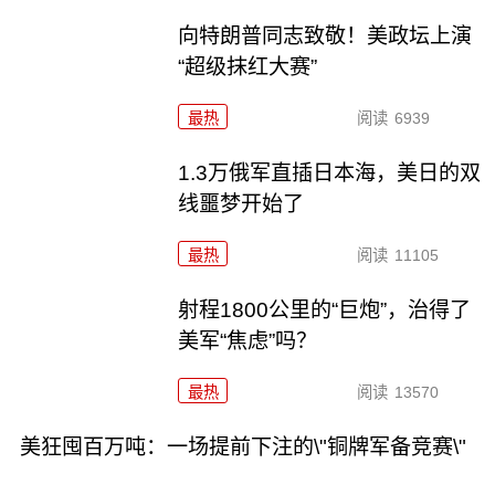
向特朗普同志致敬！美政坛上演
“超级抹红大赛”
最热
阅读
6939
1.3万俄军直插日本海，美日的双
线噩梦开始了
最热
阅读
11105
射程1800公里的“巨炮”，治得了
美军“焦虑”吗？
最热
阅读
13570
美狂囤百万吨：一场提前下注的\"铜牌军备竞赛\"