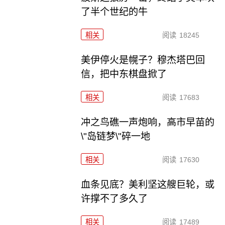
了半个世纪的牛
相关
阅读
18245
美伊停火是幌子？穆杰塔巴回
信，把中东棋盘掀了
相关
阅读
17683
冲之鸟礁一声炮响，高市早苗的
\"岛链梦\"碎一地
相关
阅读
17630
血条见底？美利坚这艘巨轮，或
许撑不了多久了
相关
阅读
17489