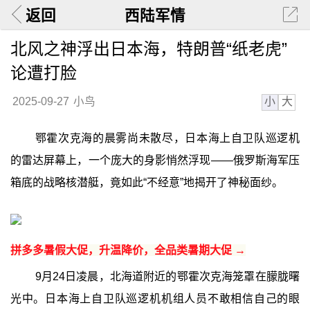
返回
西陆军情
北风之神浮出日本海，特朗普“纸老虎”
论遭打脸
小
大
2025-09-27
小鸟
鄂霍次克海的晨雾尚未散尽，日本海上自卫队巡逻机
的雷达屏幕上，一个庞大的身影悄然浮现——俄罗斯海军压
箱底的战略核潜艇，竟如此“不经意”地揭开了神秘面纱。
拼多多暑假大促，升温降价，全品类暑期大促 →
9月24日凌晨，北海道附近的鄂霍次克海笼罩在朦胧曙
光中。日本海上自卫队巡逻机机组人员不敢相信自己的眼