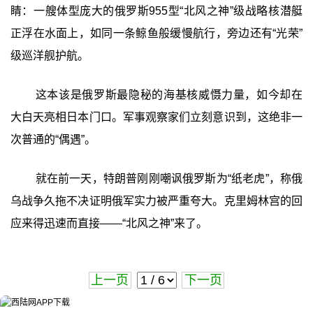
睛：一艘体型庞大的俄罗斯955型“北风之神”级战略核潜艇
正浮在水面上，如同一条鲸鱼般缓慢航行，旁边还有“光荣”
级巡洋舰护航。
这本该是俄罗斯最隐秘的海基核威慑力量，如今却在
大白天亮相日本门口。军事观察家们立刻意识到，这绝非一
次普通的“偶遇”。
就在前一天，特朗普刚刚嘲讽俄罗斯为“纸老虎”，称俄
乌战争久拖不决证明俄军实力被严重夸大。克里姆林宫的回
应来得迅速而直接——“北风之神”来了。
上一页
下一页