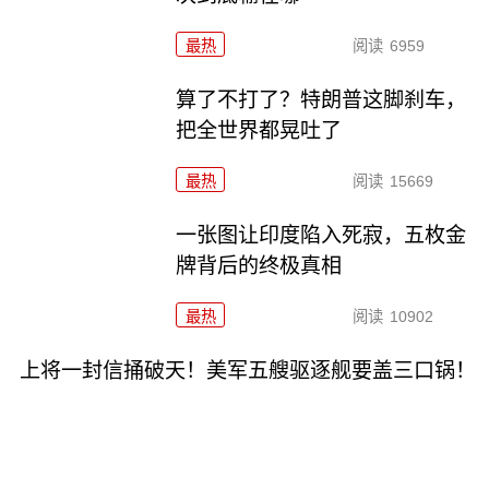
最热
阅读
6959
算了不打了？特朗普这脚刹车，
把全世界都晃吐了
最热
阅读
15669
一张图让印度陷入死寂，五枚金
牌背后的终极真相
最热
阅读
10902
上将一封信捅破天！美军五艘驱逐舰要盖三口锅！