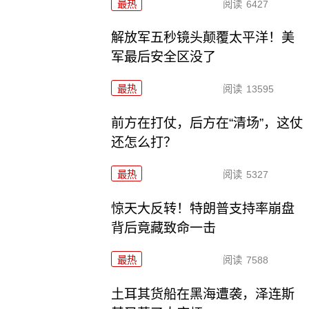
最热
阅读
6427
解放军五秒镜头颠覆太平洋！美
军最后安全区没了
最热
阅读
13595
前方在打仗，后方在“清场”，这仗
还怎么打？
最热
阅读
5327
惊天大反转！特朗普支持率崩盘
背后竟藏致命一击
最热
阅读
7588
土耳其货船在黑海遭袭，泽连斯