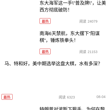
东大海军这一手\"普及牌\"，让美
西方彻底破防！
最热
阅读
24079
南海6天禁航，东大摆下“阳谋
棋”，锤炼铁拳头！
最热
阅读
21153
马、特和好，美中期选举这盘大棋，水有多深？
08-04
最热
阅读
6323
特朗普对波斯下狠手，为何在黎