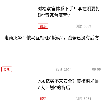
对检察官体系下手！李在明要打
破\"青瓦台魔咒\"
最热
阅读
6053
电商哭晕：俄乌互相砸\"饭碗\"，战争已没有后方
08-06
最热
阅读
3924
766亿买不来安全？美核潜光鲜
\"大计划\"的背后
最热
阅读
6284