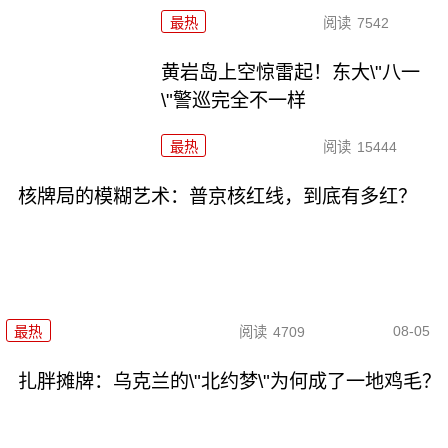
最热
阅读
7542
黄岩岛上空惊雷起！东大\"八一
\"警巡完全不一样
最热
阅读
15444
核牌局的模糊艺术：普京核红线，到底有多红？
08-05
最热
阅读
4709
扎胖摊牌：乌克兰的\"北约梦\"为何成了一地鸡毛？