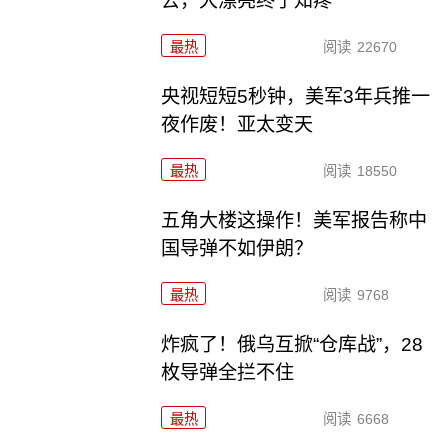
去，大漂亮终于知疼
最热
阅读
22670
央视短短5秒钟，美军3年兵推一
夜作废！亚太变天
最热
阅读
18550
五角大楼这操作！美军报告称中
国导弹不如伊朗？
最热
阅读
9768
炸疯了！俄乌互掀“仓库战”，28
枚导弹全拦不住
最热
阅读
6668