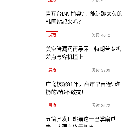
青瓦台的\"拍桌\"，能让跪太久的
韩国站起来吗？
最热
阅读
4642
美空管漏洞再暴露！特朗普专机
差点与客机撞上
最热
阅读
3709
广岛核爆81年，高市早苗连\"谁
扔的\"都不敢提！
最热
阅读
2572
五箭齐发！熊猫这一巴掌扇过