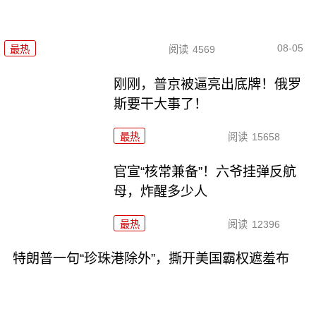
08-05
最热
阅读
4569
刚刚，普京被逼亮出底牌！俄罗
斯要干大事了！
最热
阅读
15658
官宣“核常兼备”！六爷挂弹反航
母，炸醒多少人
最热
阅读
12396
特朗普一句“珍珠港除外”，撕开美国霸权遮羞布