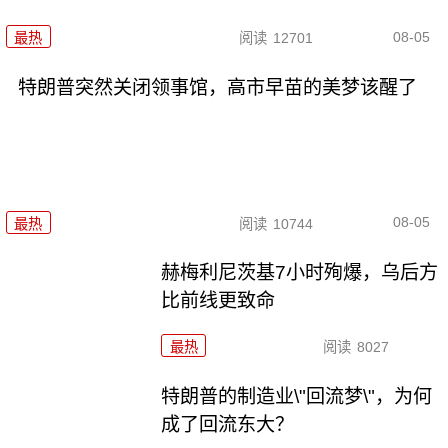
08-05
最热
阅读
12701
特朗普突然关闭领事馆，高市早苗的美梦该醒了
08-05
最热
阅读
10744
赫梅利尼茨基7小时殉爆，乌后方
比前线更致命
最热
阅读
8027
特朗普的制造业\"回流梦\"，为何
成了回流东大？