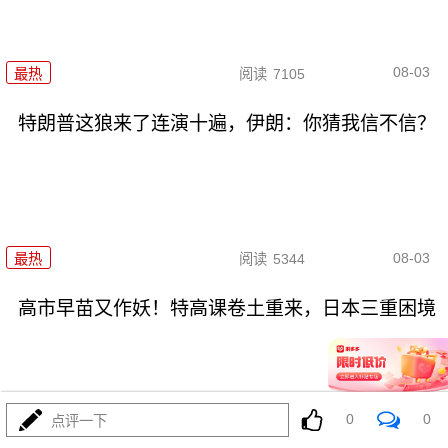
08-03
最热
阅读
7105
特朗普这狼来了连演十遍，伊朗：你猜我信不信？
08-03
最热
阅读
5344
高市早苗又作妖！特高课卷土重来，日本三重困境
0
0
点评一下
08-03
最热
阅读
4715