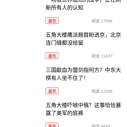
新所有人的认知
最热
阅读
17094
五角大楼鹰派翘首盼进京，北京
连门缝都没给留
最热
阅读
11437
三国歃血为盟剑指何方？中东大
棋有人坐不住了！
最热
阅读
11556
五角大楼吓唬中俄？这事恰恰暴
露了美军的底裤
最热
阅读
9458