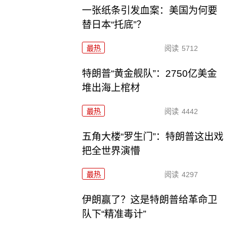
一张纸条引发血案：美国为何要
替日本“托底”？
最热
阅读
5712
特朗普“黄金舰队”：2750亿美金
堆出海上棺材
最热
阅读
4442
五角大楼“罗生门”：特朗普这出戏
把全世界演懵
最热
阅读
4297
伊朗赢了？这是特朗普给革命卫
队下“精准毒计”