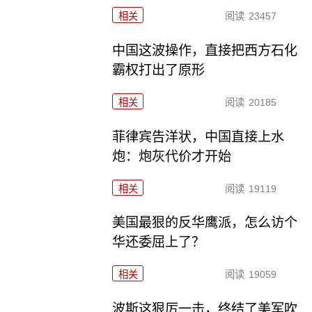
相关
阅读
23457
中国这波操作，直接把西方石化
霸权打出了原形
相关
阅读
20185
菲律宾告洋状，中国直接上水
炮：炮灰代价才开始
相关
阅读
19119
美国最狠的反华鹰派，怎么访个
华还委屈上了？
相关
阅读
19059
波斯这狠厉一击，终结了美军吹