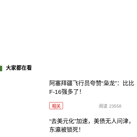
大家都在看
阿塞拜疆飞行员夸赞“枭龙”：比比
F-16强多了！
相关
阅读
23558
“去美元化”加速，美债无人问津，
东瀛被锁死！