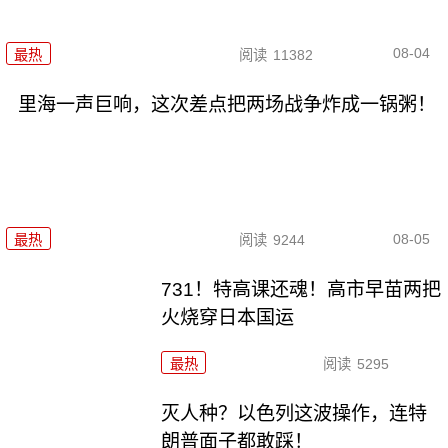
08-04
最热
阅读
11382
里海一声巨响，这次差点把两场战争炸成一锅粥！
08-05
最热
阅读
9244
731！特高课还魂！高市早苗两把
火烧穿日本国运
最热
阅读
5295
灭人种？以色列这波操作，连特
朗普面子都敢踩！