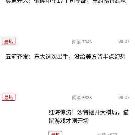
莫迪开大！砸碎印军17个司令部，重组指挥结构
08-07
最热
阅读
7346
五箭齐发：东大这次出手，没给美方留半点幻想
08-07
最热
阅读
5835
红海惊涛！沙特摆开大棋局，猫
鼠游戏才刚开场
最热
阅读
4977