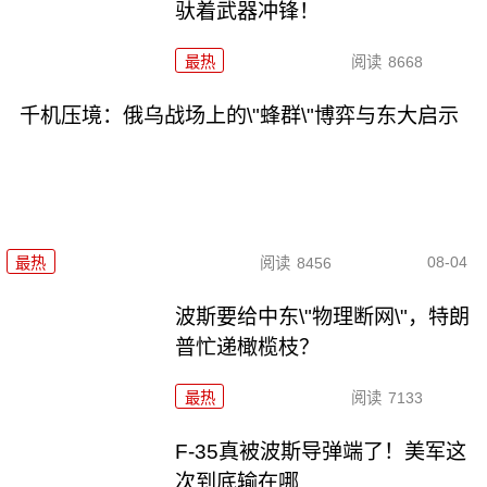
驮着武器冲锋！
最热
阅读
8668
千机压境：俄乌战场上的\"蜂群\"博弈与东大启示
08-04
最热
阅读
8456
波斯要给中东\"物理断网\"，特朗
普忙递橄榄枝？
最热
阅读
7133
F-35真被波斯导弹端了！美军这
次到底输在哪