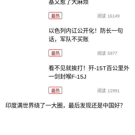
基又惹了大麻烦
最热
阅读
16149
以色列内讧公开化！防长一句
话，军队不买账
最热
阅读
5977
看不见就挨打！歼-15T百公里外
一剑封喉F-15J
最热
阅读
12991
印度满世界绕了一大圈，最后发现还是中国好？