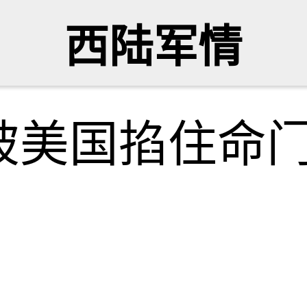
西陆军情
被美国掐住命