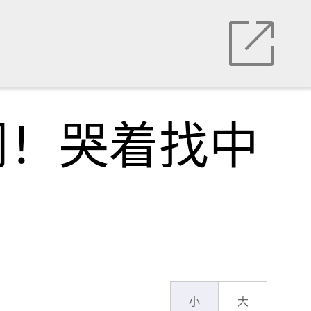
门！哭着找中
小
大