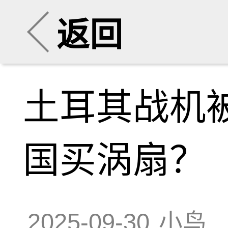
返回
土耳其战机
国买涡扇？
2025-09-30
小鸟