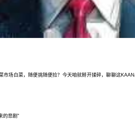
菜市场白菜，随便挑随便捡？今天咱就掰开揉碎，聊聊这KAA
来的悲剧”