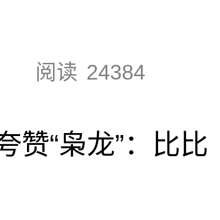
阅读
24384
夸赞“枭龙”：比比