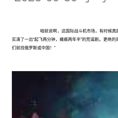
咱就说啊，这国际战斗机市场，有时候真跟
实演了一出“起飞两分钟，瘫痪两年半”的荒诞剧。更绝的是
们就找俄罗斯或中国！”