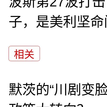
波斯第27波打
子，是美利坚命
相关
默茨的“川剧变