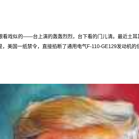
看戏似的——台上演的轰轰烈烈，台下看的门儿清。最近土耳其
，美国一纸禁令，直接掐断了通用电气F-110-GE129发动机