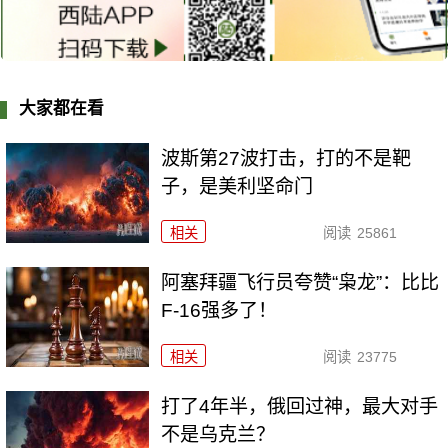
大家都在看
波斯第27波打击，打的不是靶
子，是美利坚命门
相关
阅读
25861
阿塞拜疆飞行员夸赞“枭龙”：比比
F-16强多了！
相关
阅读
23775
打了4年半，俄回过神，最大对手
不是乌克兰？