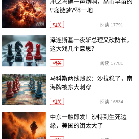
冲之鸟礁一声炮响，高市早苗的
\"岛链梦\"碎一地
相关
阅读
17791
泽连斯基一夜斩总理又砍防长，
这大戏几个意思？
相关
阅读
17781
马科斯两线溃败：沙拉稳了，南
海牌被东大刺穿
相关
阅读
16834
中东一触即发！沙特到生死边
缘，美国的饵太大了