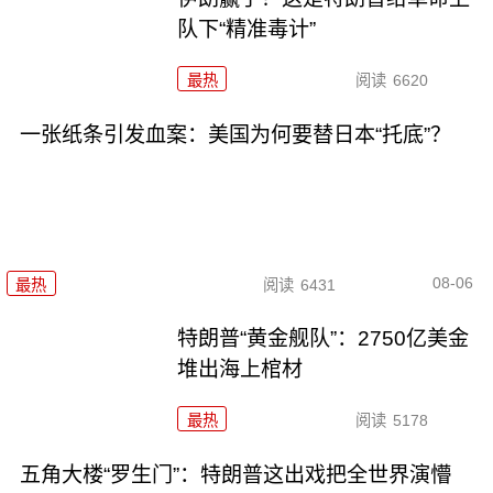
队下“精准毒计”
最热
阅读
6620
一张纸条引发血案：美国为何要替日本“托底”？
08-06
最热
阅读
6431
特朗普“黄金舰队”：2750亿美金
堆出海上棺材
最热
阅读
5178
五角大楼“罗生门”：特朗普这出戏把全世界演懵