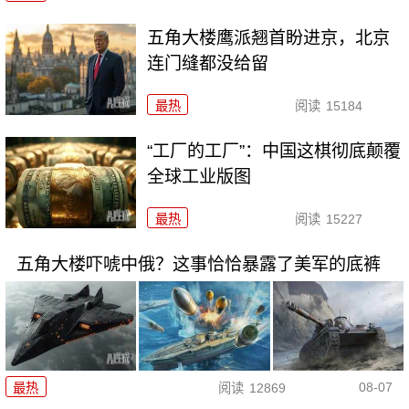
五角大楼鹰派翘首盼进京，北京
连门缝都没给留
最热
阅读
15184
“工厂的工厂”：中国这棋彻底颠覆
全球工业版图
最热
阅读
15227
五角大楼吓唬中俄？这事恰恰暴露了美军的底裤
08-07
最热
阅读
12869