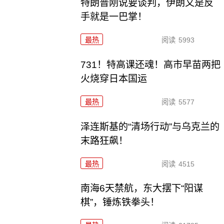
特朗普刚说要谈判，伊朗又是反
手就是一巴掌！
最热
阅读
5993
731！特高课还魂！高市早苗两把
火烧穿日本国运
最热
阅读
5577
泽连斯基的“清场行动”与乌克兰的
末路狂飙！
最热
阅读
4515
南海6天禁航，东大摆下“阳谋
棋”，锤炼铁拳头！