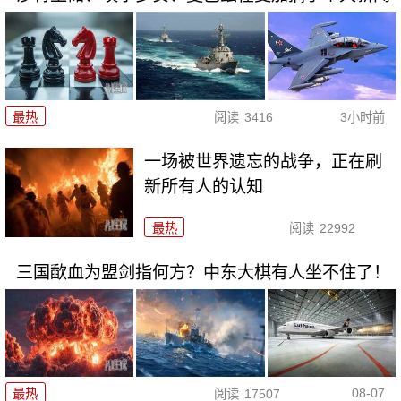
最热
阅读
3416
3小时前
一场被世界遗忘的战争，正在刷
新所有人的认知
最热
阅读
22992
三国歃血为盟剑指何方？中东大棋有人坐不住了！
08-07
最热
阅读
17507