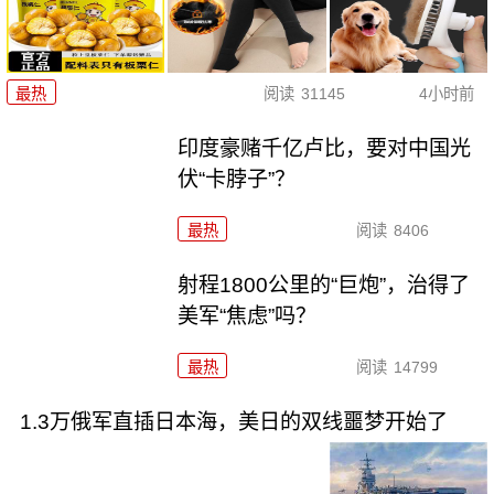
最热
阅读
31145
4小时前
印度豪赌千亿卢比，要对中国光
伏“卡脖子”？
最热
阅读
8406
射程1800公里的“巨炮”，治得了
美军“焦虑”吗？
最热
阅读
14799
1.3万俄军直插日本海，美日的双线噩梦开始了