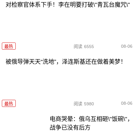
对检察官体系下手！李在明要打破\"青瓦台魔咒\"
08-06
最热
阅读
6555
被俄导弹天天“洗地”，泽连斯基还在做着美梦！
08-06
最热
阅读
5980
电商哭晕：俄乌互相砸\"饭碗\"，
战争已没有后方