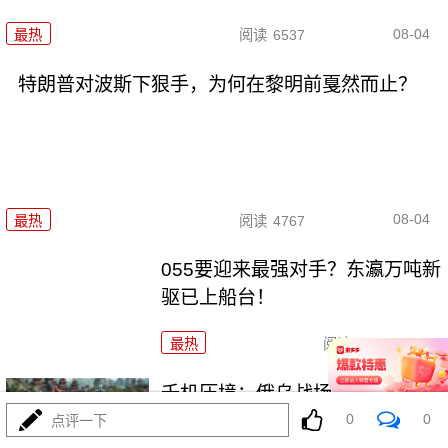
08-04
最热
阅读
6537
特朗普对波斯下狠手，为何在黎明前戛然而止？
08-04
最热
阅读
4767
055要迎来最强对手？东瀛万吨新
驱已上船台！
最热
阅读
11365
千机压境：俄乌战场上的\"蜂群
0
0
\"博弈与东大启示
点评一下