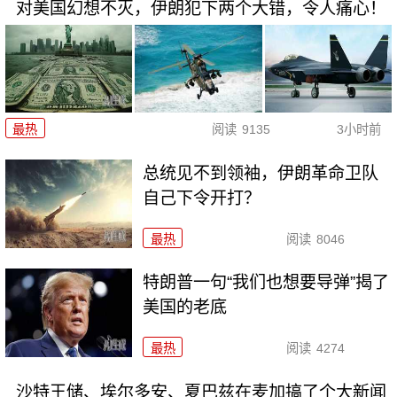
对美国幻想不灭，伊朗犯下两个大错，令人痛心！
最热
阅读
9135
3小时前
总统见不到领袖，伊朗革命卫队
自己下令开打？
最热
阅读
8046
特朗普一句“我们也想要导弹”揭了
美国的老底
最热
阅读
4274
沙特王储、埃尔多安、夏巴兹在麦加搞了个大新闻