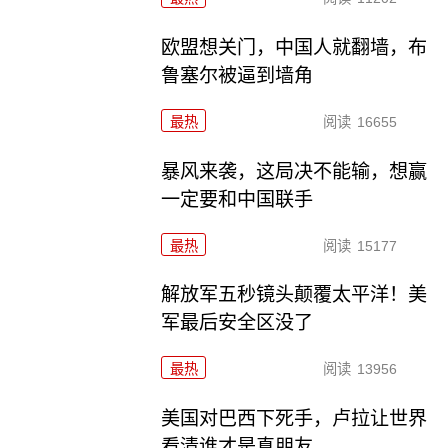
欧盟想关门，中国人就翻墙，布
鲁塞尔被逼到墙角
最热
阅读
16655
暴风来袭，这局决不能输，想赢
一定要和中国联手
最热
阅读
15177
解放军五秒镜头颠覆太平洋！美
军最后安全区没了
最热
阅读
13956
美国对巴西下死手，卢拉让世界
看清谁才是真朋友