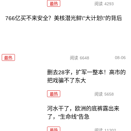
最热
阅读
4293
766亿买不来安全？美核潜光鲜\"大计划\"的背后
08-06
最热
阅读
6648
删去28字，扩军一整本！高市的
把戏骗不了东大
最热
阅读
5658
河水干了，欧洲的底裤露出来
了，“生命线”告急
最热
阅读
11202