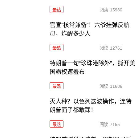
最热
阅读
15980
官宣“核常兼备”！六爷挂弹反航
母，炸醒多少人
最热
阅读
12761
特朗普一句“珍珠港除外”，撕开美
国霸权遮羞布
最热
阅读
11686
灭人种？以色列这波操作，连特
朗普面子都敢踩！
最热
阅读
7155