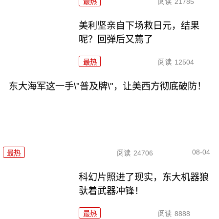
最热
阅读
21785
美利坚亲自下场救日元，结果
呢？回弹后又蔫了
最热
阅读
12504
东大海军这一手\"普及牌\"，让美西方彻底破防！
08-04
最热
阅读
24706
科幻片照进了现实，东大机器狼
驮着武器冲锋！
最热
阅读
8888