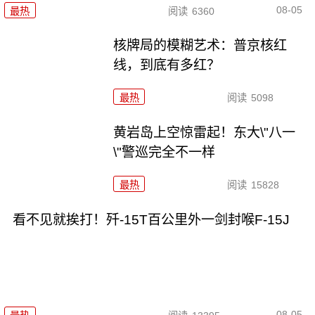
08-05
最热
阅读
6360
核牌局的模糊艺术：普京核红
线，到底有多红？
最热
阅读
5098
黄岩岛上空惊雷起！东大\"八一
\"警巡完全不一样
最热
阅读
15828
看不见就挨打！歼-15T百公里外一剑封喉F-15J
08-05