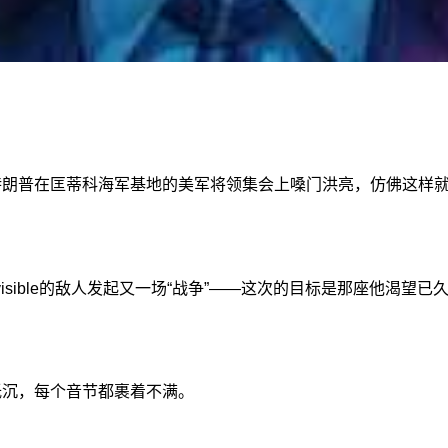
”特朗普在匡蒂科海军基地的美军将领集会上嗓门洪亮，仿佛这样
visible的敌人发起又一场“战争”——这次的目标是那座他渴望
低沉，每个音节都裹着不满。