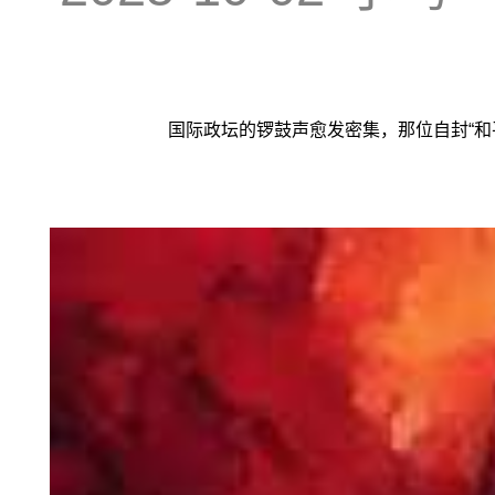
国际政坛的锣鼓声愈发密集，那位自封“