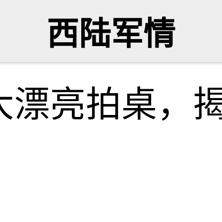
西陆军情
大漂亮拍桌，