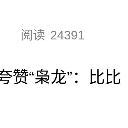
阅读
24391
夸赞“枭龙”：比比