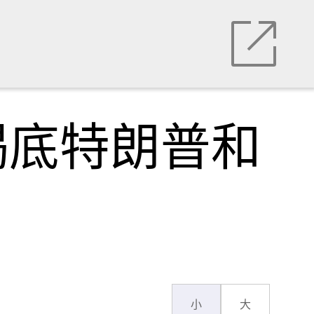
揭底特朗普和
小
大