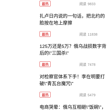
最热
阅读
9833
扎卢日内说的一句话，把北约的
脸按在地上摩擦
最热
阅读
11838
125万还是5万？俄乌战损数字背
后的\"三国杀\"
最热
阅读
7478
对检察官体系下手！李在明要打
破\"青瓦台魔咒\"
最热
阅读
5479
电商哭晕：俄乌互相砸\"饭碗\"，