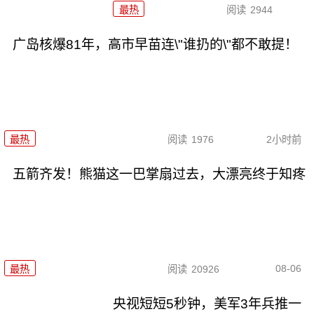
最热
阅读
2944
广岛核爆81年，高市早苗连\"谁扔的\"都不敢提！
最热
阅读
1976
2小时前
五箭齐发！熊猫这一巴掌扇过去，大漂亮终于知疼
08-06
最热
阅读
20926
央视短短5秒钟，美军3年兵推一