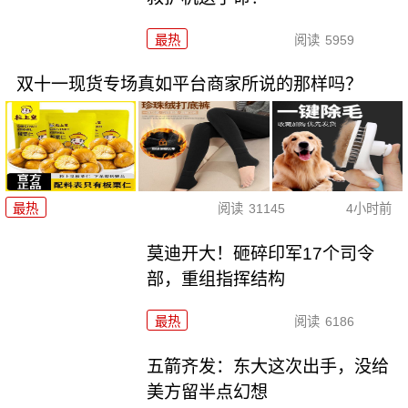
最热
阅读
5959
双十一现货专场真如平台商家所说的那样吗？
最热
阅读
31145
4小时前
莫迪开大！砸碎印军17个司令
部，重组指挥结构
最热
阅读
6186
五箭齐发：东大这次出手，没给
美方留半点幻想