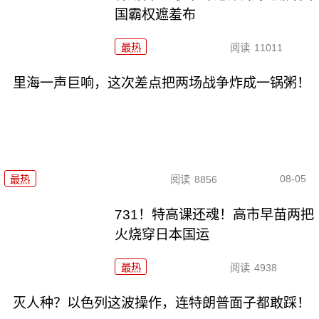
国霸权遮羞布
最热
阅读
11011
里海一声巨响，这次差点把两场战争炸成一锅粥！
08-05
最热
阅读
8856
731！特高课还魂！高市早苗两把
火烧穿日本国运
最热
阅读
4938
灭人种？以色列这波操作，连特朗普面子都敢踩！