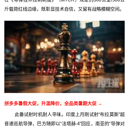
斤载荷红线边缘，既彰显技术自信，又留有战略模糊空间。
拼多多暑假大促，升温降价，全品类暑期大促 →
此番试射时机耐人寻味。印度上月刚试射“布拉莫斯”超
音速巡航导弹，巴方随即以“法塔赫-4”回应，南亚的“导弹对