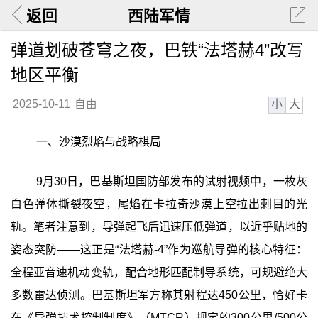
返回
西陆军情
弹道划破苍穹之夜，巴铁“法塔赫4”改写
地区平衡
小
大
2025-10-11
自由
一、沙漠烈焰与战略棋局
9月30日，巴基斯坦国防部发布的试射视频中，一枚灰
白色弹体撕裂夜空，尾焰在卡拉奇沙漠上空拉出刺目的光
轨。笔者注意到，导弹起飞后迅速压低弹道，以近乎贴地的
姿态突防——这正是“法塔赫-4”作为巡航导弹的核心特征：
全程亚音速机动变轨，配合地形匹配制导系统，可规避绝大
多数雷达侦测。巴基斯坦军方称其射程达450公里，恰好卡
在《导弹技术控制制度》（MTCR）规定的300公里/500公