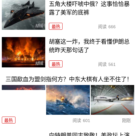
五角大楼吓唬中俄？这事恰恰暴
露了美军的底裤
最热
阅读
666
胡塞这一炸，我终于看懂伊朗总
统昨天那句话了
最热
阅读
561
三国歃血为盟剑指何方？中东大棋有人坐不住了！
最热
阅读
601
刚刚
向特朗普同志致敬！美政坛上演