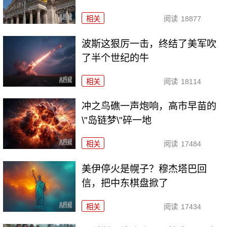
相关
阅读
18877
波斯这狠厉一击，终结了美军吹
了半个世纪的牛
相关
阅读
18114
冲之鸟礁一声炮响，高市早苗的
\"岛链梦\"碎一地
相关
阅读
17484
美伊停火是幌子？穆杰塔巴回
信，把中东棋盘掀了
相关
阅读
17434