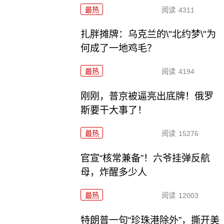
最热
阅读
4311
扎胖摊牌：乌克兰的\"北约梦\"为
何成了一地鸡毛？
最热
阅读
4194
刚刚，普京被逼亮出底牌！俄罗
斯要干大事了！
最热
阅读
15276
官宣“核常兼备”！六爷挂弹反航
母，炸醒多少人
最热
阅读
12003
特朗普一句“珍珠港除外”，撕开美