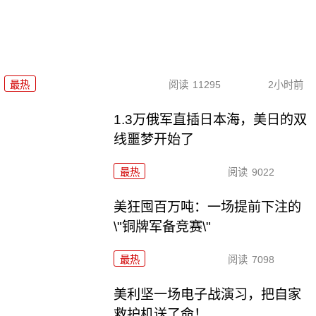
最热
阅读
11295
2小时前
1.3万俄军直插日本海，美日的双
线噩梦开始了
最热
阅读
9022
美狂囤百万吨：一场提前下注的
\"铜牌军备竞赛\"
最热
阅读
7098
美利坚一场电子战演习，把自家
救护机送了命！