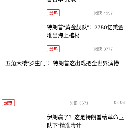
最热
阅读
4997
特朗普“黄金舰队”：2750亿美金
堆出海上棺材
最热
阅读
3777
五角大楼“罗生门”：特朗普这出戏把全世界演懵
08-06
最热
阅读
3671
伊朗赢了？这是特朗普给革命卫
队下“精准毒计”