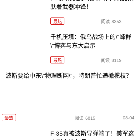
驮着武器冲锋！
最热
阅读
8353
千机压境：俄乌战场上的\"蜂群
\"博弈与东大启示
最热
阅读
8119
波斯要给中东\"物理断网\"，特朗普忙递橄榄枝？
08-04
最热
阅读
6815
F-35真被波斯导弹端了！美军这