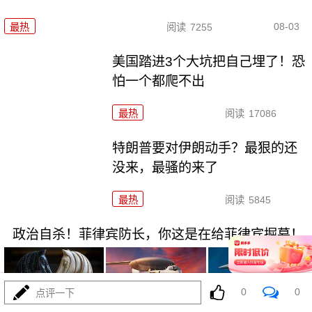
08-03
最热
阅读
7255
美国踏进3个大坑把自己埋了！恐
怕一个都爬不出
最热
阅读
17086
特朗普要对伊朗动手？最狠的还
没来，最骚的来了
最热
阅读
5845
政治自杀！菲律宾防长，你这是在给菲律宾掘墓！
0
0
点评一下