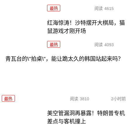
最热
阅读
4615
红海惊涛！沙特摆开大棋局，猫
鼠游戏才刚开场
最热
阅读
4093
青瓦台的\"拍桌\"，能让跪太久的韩国站起来吗？
最热
阅读
3810
2小时前
美空管漏洞再暴露！特朗普专机
差点与客机撞上