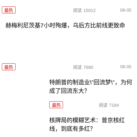
08-05
最热
阅读
15012
赫梅利尼茨基7小时殉爆，乌后方比前线更致命
08-05
最热
阅读
7680
特朗普的制造业\"回流梦\"，为何
成了回流东大？
最热
阅读
7184
核牌局的模糊艺术：普京核红
线，到底有多红？