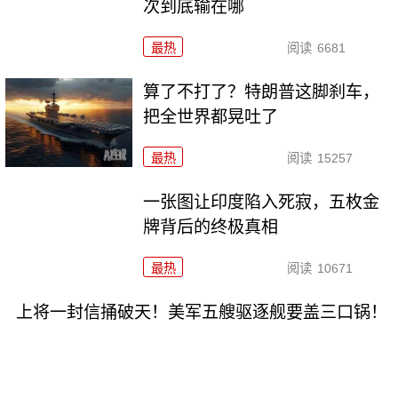
次到底输在哪
最热
阅读
6681
算了不打了？特朗普这脚刹车，
把全世界都晃吐了
最热
阅读
15257
一张图让印度陷入死寂，五枚金
牌背后的终极真相
最热
阅读
10671
上将一封信捅破天！美军五艘驱逐舰要盖三口锅！