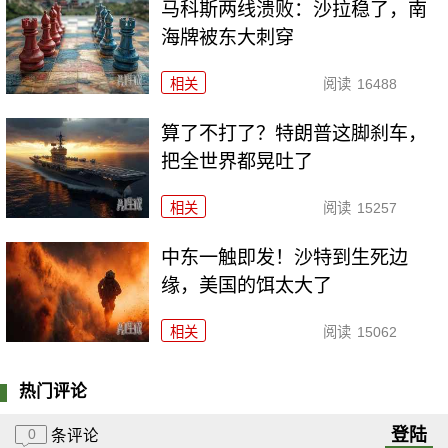
马科斯两线溃败：沙拉稳了，南
海牌被东大刺穿
相关
阅读
16488
算了不打了？特朗普这脚刹车，
把全世界都晃吐了
相关
阅读
15257
中东一触即发！沙特到生死边
缘，美国的饵太大了
相关
阅读
15062
热门评论
登陆
0
条评论