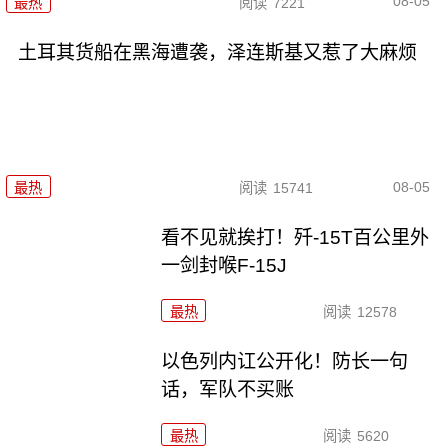
08-05
最热
阅读
7221
土耳其货船在黑海遭袭，泽连斯基又惹了大麻烦
08-05
最热
阅读
15741
看不见就挨打！歼-15T百公里外
一剑封喉F-15J
最热
阅读
12578
以色列内讧公开化！防长一句
话，军队不买账
最热
阅读
5620