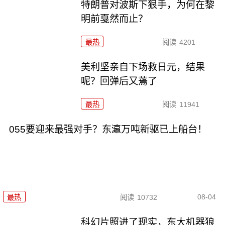
特朗普对波斯下狠手，为何在黎
明前戛然而止？
最热
阅读
4201
美利坚亲自下场救日元，结果
呢？回弹后又蔫了
最热
阅读
11941
055要迎来最强对手？东瀛万吨新驱已上船台！
08-04
最热
阅读
10732
科幻片照进了现实，东大机器狼