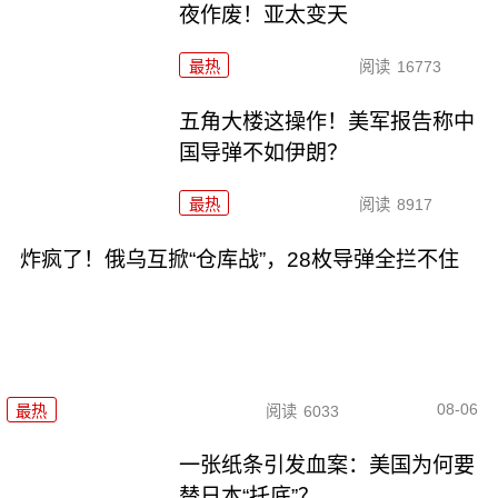
夜作废！亚太变天
最热
阅读
16773
五角大楼这操作！美军报告称中
国导弹不如伊朗？
最热
阅读
8917
炸疯了！俄乌互掀“仓库战”，28枚导弹全拦不住
08-06
最热
阅读
6033
一张纸条引发血案：美国为何要
替日本“托底”？