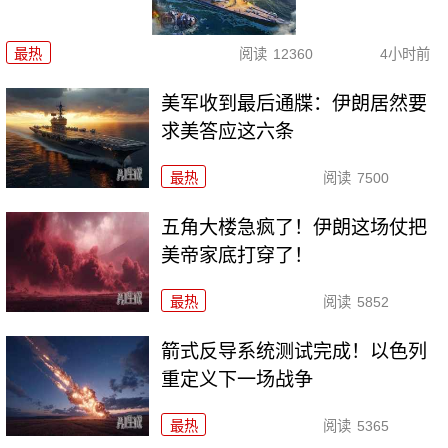
最热
阅读
12360
4小时前
美军收到最后通牒：伊朗居然要
求美答应这六条
最热
阅读
7500
五角大楼急疯了！伊朗这场仗把
美帝家底打穿了！
最热
阅读
5852
箭式反导系统测试完成！以色列
重定义下一场战争
最热
阅读
5365