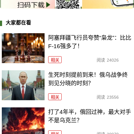
大家都在看
阿塞拜疆飞行员夸赞“枭龙”：比比
F-16强多了！
相关
阅读
24026
生死时刻提前到来！俄乌战争终
到见分晓的时刻？
相关
阅读
23556
打了4年半，俄回过神，最大对手
不是乌克兰？