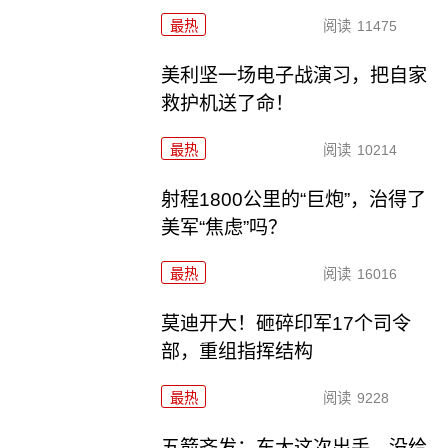
最热
阅读
11475
美利坚一场电子战演习，把自家
救护机送了命！
最热
阅读
10214
射程1800公里的“巨炮”，治得了
美军“焦虑”吗？
最热
阅读
16016
莫迪开大！砸碎印军17个司令
部，重组指挥结构
最热
阅读
9228
五箭齐发：东大这次出手，没给