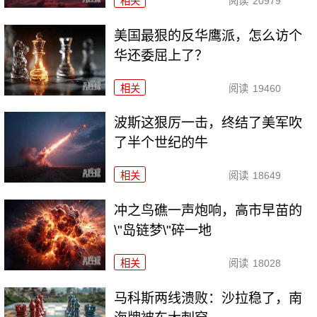
相关
阅读
20979
美国最狠的反华鹰派，怎么访个
华还委屈上了？
相关
阅读
19460
波斯这狠厉一击，终结了美军吹
了半个世纪的牛
相关
阅读
18649
冲之鸟礁一声炮响，高市早苗的
\"岛链梦\"碎一地
相关
阅读
18028
马科斯两线溃败：沙拉稳了，南