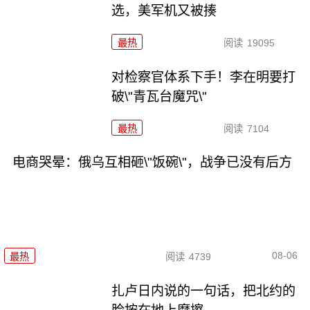
选，美军机又被揍
最热
阅读
19095
对检察官体系下手！李在明要打
破\"青瓦台魔咒\"
最热
阅读
7104
电商哭晕：俄乌互相砸\"饭碗\"，战争已没有后方
08-06
最热
阅读
4739
扎卢日内说的一句话，把北约的