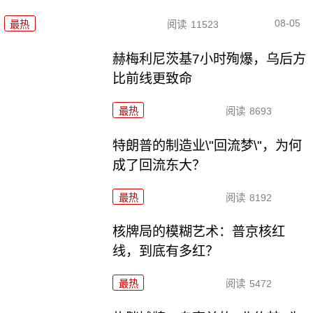
08-05
最热
阅读
11523
赫梅利尼茨基7小时殉爆，乌后方
比前线更致命
最热
阅读
8693
特朗普的制造业\"回流梦\"，为何
成了回流东大？
最热
阅读
8192
核牌局的模糊艺术：普京核红
线，到底有多红？
最热
阅读
5472