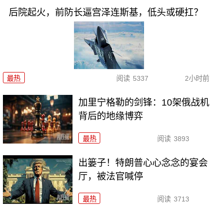
后院起火，前防长逼宫泽连斯基，低头或硬扛？
最热
阅读
5337
2小时前
加里宁格勒的剑锋：10架俄战机
背后的地缘博弈
最热
阅读
3893
出篓子！特朗普心心念念的宴会
厅，被法官喊停
最热
阅读
3713