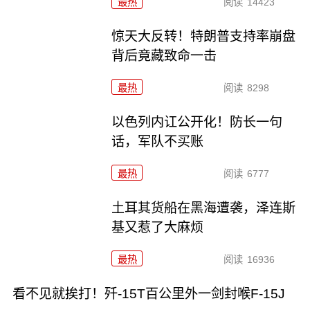
最热
阅读
14423
惊天大反转！特朗普支持率崩盘
背后竟藏致命一击
最热
阅读
8298
以色列内讧公开化！防长一句
话，军队不买账
最热
阅读
6777
土耳其货船在黑海遭袭，泽连斯
基又惹了大麻烦
最热
阅读
16936
看不见就挨打！歼-15T百公里外一剑封喉F-15J