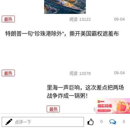
08-04
最热
阅读
13122
特朗普一句“珍珠港除外”，撕开美国霸权遮羞布
08-04
最热
阅读
12078
里海一声巨响，这次差点把两场
战争炸成一锅粥！
最热
阅读
9977
0
0
点评一下
731！特高课还魂！高市早苗两把