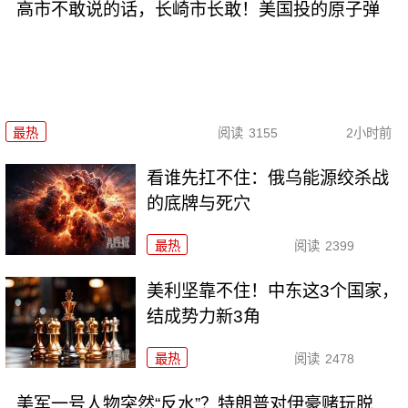
高市不敢说的话，长崎市长敢！美国投的原子弹
最热
阅读
3155
2小时前
看谁先扛不住：俄乌能源绞杀战
的底牌与死穴
最热
阅读
2399
美利坚靠不住！中东这3个国家，
结成势力新3角
最热
阅读
2478
美军一号人物突然“反水”？特朗普对伊豪赌玩脱