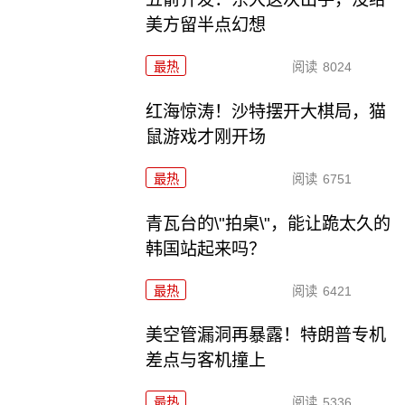
美方留半点幻想
最热
阅读
8024
红海惊涛！沙特摆开大棋局，猫
鼠游戏才刚开场
最热
阅读
6751
青瓦台的\"拍桌\"，能让跪太久的
韩国站起来吗？
最热
阅读
6421
美空管漏洞再暴露！特朗普专机
差点与客机撞上
最热
阅读
5336