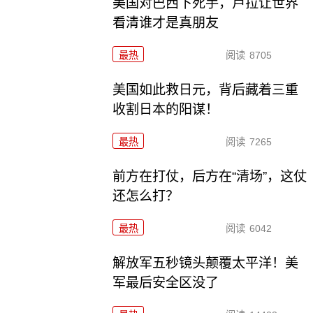
美国对巴西下死手，卢拉让世界
看清谁才是真朋友
最热
阅读
8705
美国如此救日元，背后藏着三重
收割日本的阳谋！
最热
阅读
7265
前方在打仗，后方在“清场”，这仗
还怎么打？
最热
阅读
6042
解放军五秒镜头颠覆太平洋！美
军最后安全区没了