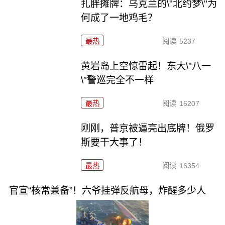
扎胖摊牌：乌克兰的\"北约梦\"为
何成了一地鸡毛？
最热
阅读
5237
黄岩岛上空惊雷起！东大\"八一
\"警巡完全不一样
最热
阅读
16207
刚刚，普京被逼亮出底牌！俄罗
斯要干大事了！
最热
阅读
16354
官宣“核常兼备”！六爷挂弹反航母，炸醒多少人