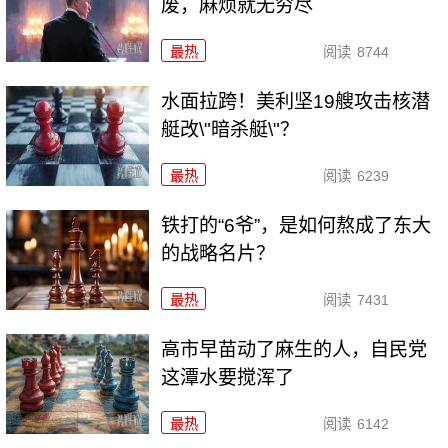
废，麻烦就无穷尽
最热
阅读
8744
水面拉跨！美利坚19艘攻击核潜
艇改\"暗杀艇\"？
最热
阅读
6239
铁打的“6爷”，是如何熬成了东大
的战略名片？
最热
阅读
7431
高市早苗动了麻生的人，自民党
这潭水要搅浑了
最热
阅读
6142