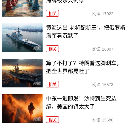
海牌被东大刺穿
相关
阅读
17022
黄海这出“老将配新王”，把俄罗斯
海军看沉默了
相关
阅读
16807
算了不打了？特朗普这脚刹车，
把全世界都晃吐了
相关
阅读
16573
中东一触即发！沙特到生死边
缘，美国的饵太大了
相关
阅读
15686