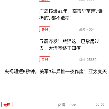
广岛核爆81年，高市早苗连\"谁
扔的\"都不敢提！
最热
阅读
4004
五箭齐发！熊猫这一巴掌扇过
去，大漂亮终于知疼
最热
阅读
25659
央视短短5秒钟，美军3年兵推一夜作废！亚太变天
08-06
最热
阅读
22238