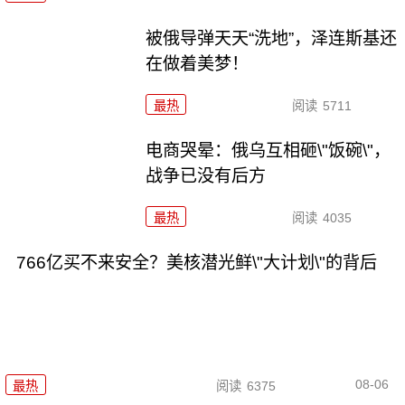
被俄导弹天天“洗地”，泽连斯基还
在做着美梦！
最热
阅读
5711
电商哭晕：俄乌互相砸\"饭碗\"，
战争已没有后方
最热
阅读
4035
766亿买不来安全？美核潜光鲜\"大计划\"的背后
08-06
最热
阅读
6375