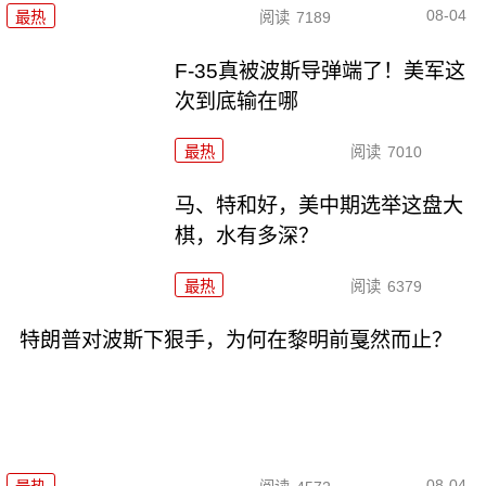
08-04
最热
阅读
7189
F-35真被波斯导弹端了！美军这
次到底输在哪
最热
阅读
7010
马、特和好，美中期选举这盘大
棋，水有多深？
最热
阅读
6379
特朗普对波斯下狠手，为何在黎明前戛然而止？
08-04