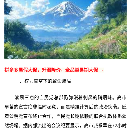
拼多多暑假大促，升温降价，全品类暑期大促 →
一、权力真空下的致命赌局
凌晨三点的自民党总部仍弥漫着刺鼻的硝烟味。高市
早苗的宣言绝非临时起意，而是精准计算后的政治突袭。随
着公明党宣布终止合作，自民党长期依赖的联合执政体系骤
然坍塌。据内部流出的会议纪要显示，高市派系早在72小时