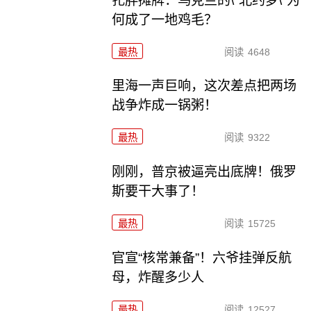
扎胖摊牌：乌克兰的\"北约梦\"为
何成了一地鸡毛？
最热
阅读
4648
里海一声巨响，这次差点把两场
战争炸成一锅粥！
最热
阅读
9322
刚刚，普京被逼亮出底牌！俄罗
斯要干大事了！
最热
阅读
15725
官宣“核常兼备”！六爷挂弹反航
母，炸醒多少人
最热
阅读
12527