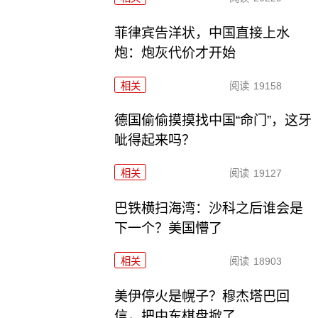
菲律宾告洋状，中国直接上水
炮：炮灰代价才开始
相关
阅读
19158
德国偷偷摸摸找中国“命门”，这牙
呲得起来吗？
相关
阅读
19127
巴铁横扫海湾：沙科之后谁会是
下一个？美国懵了
相关
阅读
18903
美伊停火是幌子？穆杰塔巴回
信，把中东棋盘掀了