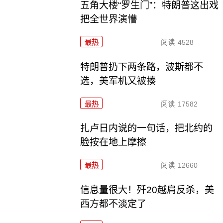
五角大楼“罗生门”：特朗普这出戏
把全世界演懵
最热
阅读
4528
特朗普扔下两条路，波斯都不
选，美军机又被揍
最热
阅读
17582
扎卢日内说的一句话，把北约的
脸按在地上摩擦
最热
阅读
12660
信息量很大！歼20越肩反杀，美
西方都不淡定了