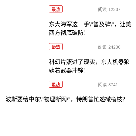
最热
阅读
12337
东大海军这一手\"普及牌\"，让美
西方彻底破防！
最热
阅读
24230
科幻片照进了现实，东大机器狼
驮着武器冲锋！
最热
阅读
8741
波斯要给中东\"物理断网\"，特朗普忙递橄榄枝？