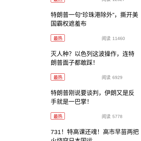
特朗普一句“珍珠港除外”，撕开美
国霸权遮羞布
最热
阅读
11460
灭人种？以色列这波操作，连特
朗普面子都敢踩！
最热
阅读
6929
特朗普刚说要谈判，伊朗又是反
手就是一巴掌！
最热
阅读
5778
731！特高课还魂！高市早苗两把
火烧穿日本国运