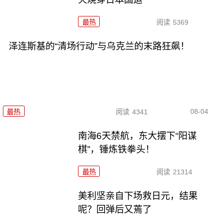
最热
阅读
5369
泽连斯基的“清场行动”与乌克兰的末路狂飙！
08-04
最热
阅读
4341
南海6天禁航，东大摆下“阳谋
棋”，锤炼铁拳头！
最热
阅读
21314
美利坚亲自下场救日元，结果
呢？回弹后又蔫了