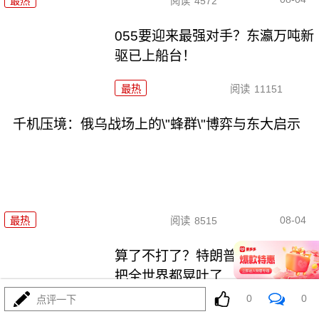
最热
阅读
4572
055要迎来最强对手？东瀛万吨新
驱已上船台！
最热
阅读
11151
千机压境：俄乌战场上的\"蜂群\"博弈与东大启示
08-04
最热
阅读
8515
算了不打了？特朗普这脚刹车，
把全世界都晃吐了
0
0
点评一下
最热
阅读
15749