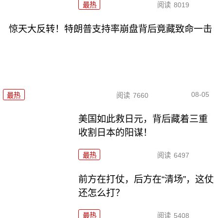
最热
阅读
8019
惊天大反转！特朗普支持率崩盘背后竟藏致命一击
08-05
最热
阅读
7660
美国如此救日元，背后藏着三重
收割日本的阳谋！
最热
阅读
6497
前方在打仗，后方在“清场”，这仗
还怎么打？
最热
阅读
5408