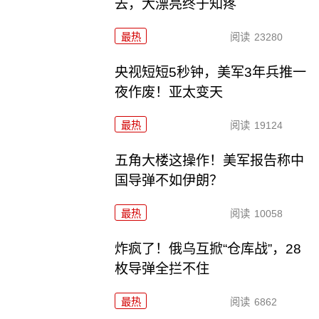
去，大漂亮终于知疼
最热
阅读
23280
央视短短5秒钟，美军3年兵推一
夜作废！亚太变天
最热
阅读
19124
五角大楼这操作！美军报告称中
国导弹不如伊朗？
最热
阅读
10058
炸疯了！俄乌互掀“仓库战”，28
枚导弹全拦不住
最热
阅读
6862