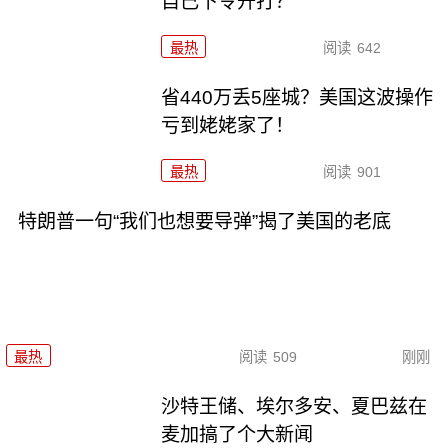
自己下令开打？
最热
阅读
642
省440万丢5座城？美国这波操作
亏到姥姥家了！
最热
阅读
901
特朗普一句“我们也想要导弹”揭了美国的老底
最热
阅读
509
刚刚
沙特王储、埃尔多安、夏巴兹在
麦加搞了个大新闻