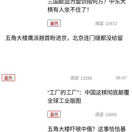
三国歃血为盟剑指何方？中东大
棋有人坐不住了！
最热
阅读
13972
五角大楼鹰派翘首盼进京，北京连门缝都没给留
08-07
最热
阅读
13286
“工厂的工厂”：中国这棋彻底颠覆
全球工业版图
最热
阅读
13005
五角大楼吓唬中俄？这事恰恰暴