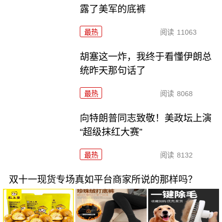
露了美军的底裤
最热
阅读
11063
胡塞这一炸，我终于看懂伊朗总
统昨天那句话了
最热
阅读
8068
向特朗普同志致敬！美政坛上演
“超级抹红大赛”
最热
阅读
8132
双十一现货专场真如平台商家所说的那样吗？