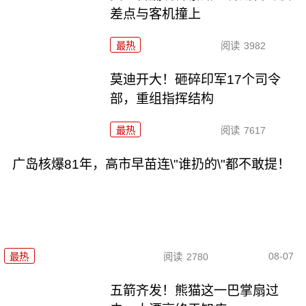
差点与客机撞上
最热
阅读
3982
莫迪开大！砸碎印军17个司令
部，重组指挥结构
最热
阅读
7617
广岛核爆81年，高市早苗连\"谁扔的\"都不敢提！
08-07
最热
阅读
2780
五箭齐发！熊猫这一巴掌扇过