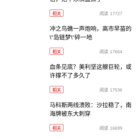
相关
阅读
17727
冲之鸟礁一声炮响，高市早苗的
\"岛链梦\"碎一地
相关
阅读
17664
血条见底？美利坚这艘巨轮，或
许撑不了多久了
相关
阅读
17536
马科斯两线溃败：沙拉稳了，南
海牌被东大刺穿
相关
阅读
16699