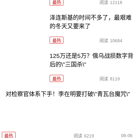
最热
阅读
12118
泽连斯基的时间不多了，最艰难
的冬天又要来了
最热
阅读
10684
125万还是5万？俄乌战损数字背
后的\"三国杀\"
最热
阅读
8119
对检察官体系下手！李在明要打破\"青瓦台魔咒\"
08-06
最热
阅读
6219