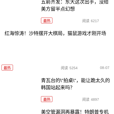
五箭齐发：东大这次出手，没给
美方留半点幻想
最热
阅读
6217
红海惊涛！沙特摆开大棋局，猫鼠游戏才刚开场
08-07
最热
阅读
5254
青瓦台的\"拍桌\"，能让跪太久的
韩国站起来吗？
最热
阅读
4897
美空管漏洞再暴露！特朗普专机