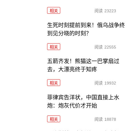
相关
阅读
23223
生死时刻提前到来！俄乌战争终
到见分晓的时刻？
相关
阅读
22555
五箭齐发！熊猫这一巴掌扇过
去，大漂亮终于知疼
相关
阅读
19932
菲律宾告洋状，中国直接上水
炮：炮灰代价才开始
相关
阅读
18878