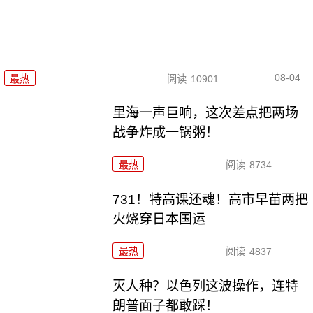
08-04
最热
阅读
10901
里海一声巨响，这次差点把两场
战争炸成一锅粥！
最热
阅读
8734
731！特高课还魂！高市早苗两把
火烧穿日本国运
最热
阅读
4837
灭人种？以色列这波操作，连特
朗普面子都敢踩！