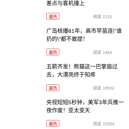
差点与客机撞上
最热
阅读
2125
广岛核爆81年，高市早苗连\"谁
扔的\"都不敢提！
最热
阅读
1484
五箭齐发！熊猫这一巴掌扇过
去，大漂亮终于知疼
最热
阅读
19932
央视短短5秒钟，美军3年兵推一
夜作废！亚太变天
最热
阅读
15334