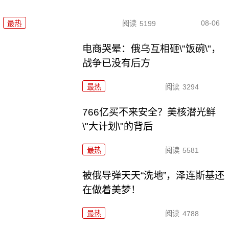
08-06
最热
阅读
5199
电商哭晕：俄乌互相砸\"饭碗\"，
战争已没有后方
最热
阅读
3294
766亿买不来安全？美核潜光鲜
\"大计划\"的背后
最热
阅读
5581
被俄导弹天天“洗地”，泽连斯基还
在做着美梦！
最热
阅读
4788