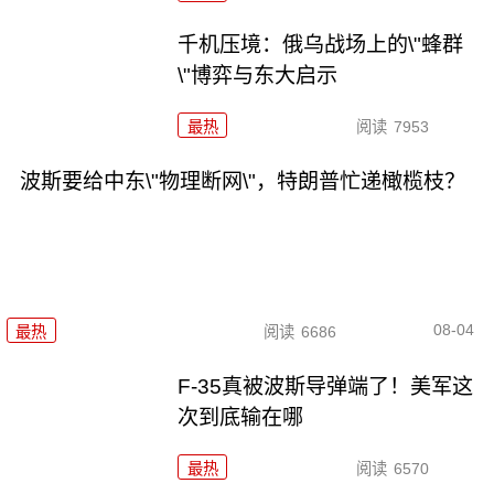
千机压境：俄乌战场上的\"蜂群
\"博弈与东大启示
最热
阅读
7953
波斯要给中东\"物理断网\"，特朗普忙递橄榄枝？
08-04
最热
阅读
6686
F-35真被波斯导弹端了！美军这
次到底输在哪
最热
阅读
6570