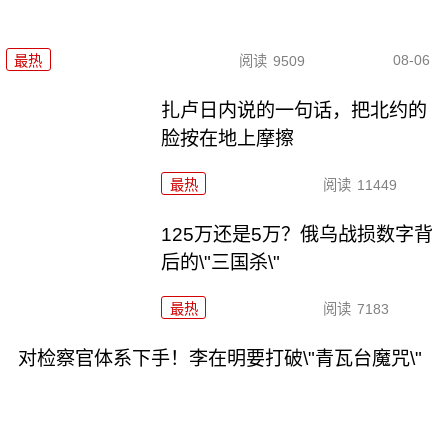
08-06
最热
阅读
9509
扎卢日内说的一句话，把北约的
脸按在地上摩擦
最热
阅读
11449
125万还是5万？俄乌战损数字背
后的\"三国杀\"
最热
阅读
7183
对检察官体系下手！李在明要打破\"青瓦台魔咒\"