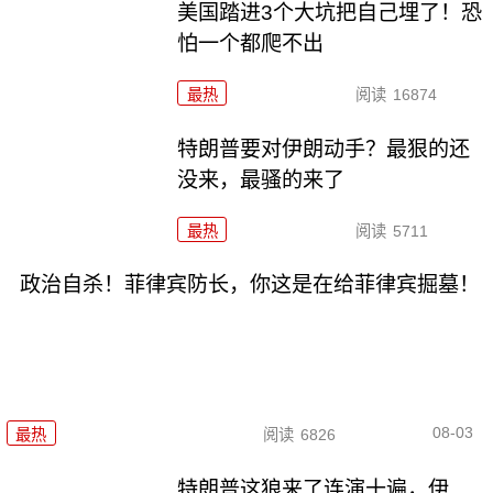
美国踏进3个大坑把自己埋了！恐
怕一个都爬不出
最热
阅读
16874
特朗普要对伊朗动手？最狠的还
没来，最骚的来了
最热
阅读
5711
政治自杀！菲律宾防长，你这是在给菲律宾掘墓！
08-03
最热
阅读
6826
特朗普这狼来了连演十遍，伊