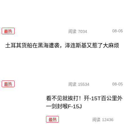
08-05
最热
阅读
7034
土耳其货船在黑海遭袭，泽连斯基又惹了大麻烦
08-05
最热
阅读
15534
看不见就挨打！歼-15T百公里外
一剑封喉F-15J
最热
阅读
12436