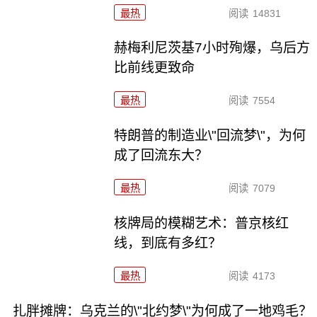
最热
阅读
14831
赫梅利尼茨基7小时殉爆，乌后方
比前线更致命
最热
阅读
7554
特朗普的制造业\"回流梦\"，为何
成了回流东大？
最热
阅读
7079
核牌局的模糊艺术：普京核红
线，到底有多红？
最热
阅读
4173
扎胖摊牌：乌克兰的\"北约梦\"为何成了一地鸡毛？