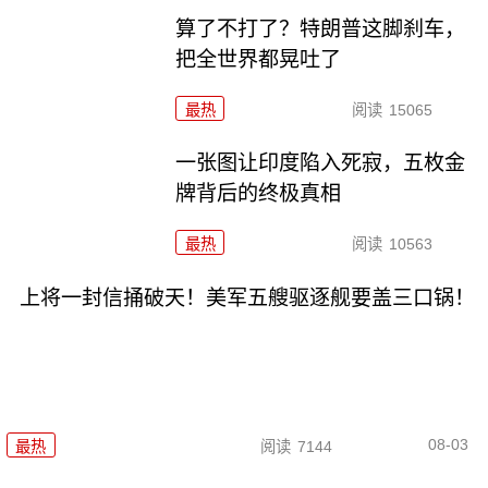
算了不打了？特朗普这脚刹车，
把全世界都晃吐了
最热
阅读
15065
一张图让印度陷入死寂，五枚金
牌背后的终极真相
最热
阅读
10563
上将一封信捅破天！美军五艘驱逐舰要盖三口锅！
08-03
最热
阅读
7144