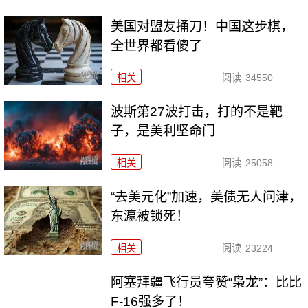
美国对盟友捅刀！中国这步棋，
全世界都看傻了
相关
阅读
34550
波斯第27波打击，打的不是靶
子，是美利坚命门
相关
阅读
25058
“去美元化”加速，美债无人问津，
东瀛被锁死！
相关
阅读
23224
阿塞拜疆飞行员夸赞“枭龙”：比比
F-16强多了！