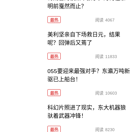
明前戛然而止？
最热
阅读
4067
美利坚亲自下场救日元，结果
呢？回弹后又蔫了
最热
阅读
11833
055要迎来最强对手？东瀛万吨新
驱已上船台！
最热
阅读
10603
科幻片照进了现实，东大机器狼
驮着武器冲锋！
最热
阅读
8230