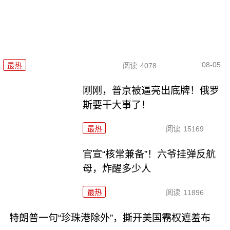
08-05
最热
阅读
4078
刚刚，普京被逼亮出底牌！俄罗
斯要干大事了！
最热
阅读
15169
官宣“核常兼备”！六爷挂弹反航
母，炸醒多少人
最热
阅读
11896
特朗普一句“珍珠港除外”，撕开美国霸权遮羞布