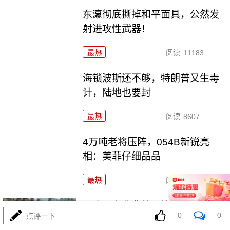
东瀛彻底撕掉和平面具，公然发
射进攻性武器！
最热
阅读
11183
海锁波斯还不够，特朗普又生毒
计，陆地也要封
最热
阅读
8607
4万吨老将压阵，054B新锐亮
相：美菲仔细品品
最热
阅读
8372
西班牙在北非的那块飞地休达，
0
0
点评一下
为何突然炸了锅