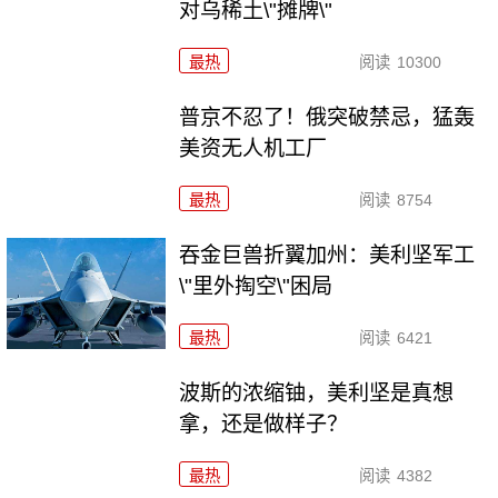
对乌稀土\"摊牌\"
最热
阅读
10300
普京不忍了！俄突破禁忌，猛轰
美资无人机工厂
最热
阅读
8754
吞金巨兽折翼加州：美利坚军工
\"里外掏空\"困局
最热
阅读
6421
波斯的浓缩铀，美利坚是真想
拿，还是做样子？
最热
阅读
4382