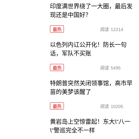
印度满世界绕了一大圈，最后发
现还是中国好？
最热
阅读
12214
以色列内讧公开化！防长一句
话，军队不买账
最热
阅读
5495
特朗普突然关闭领事馆，高市早
苗的美梦该醒了
最热
阅读
10205
黄岩岛上空惊雷起！东大\"八一
\"警巡完全不一样