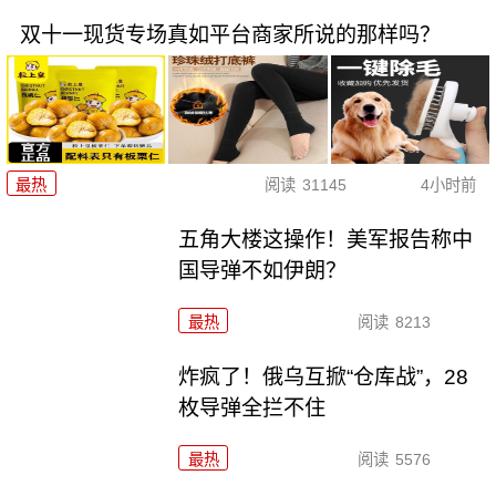
双十一现货专场真如平台商家所说的那样吗？
最热
阅读
31145
4小时前
五角大楼这操作！美军报告称中
国导弹不如伊朗？
最热
阅读
8213
炸疯了！俄乌互掀“仓库战”，28
枚导弹全拦不住
最热
阅读
5576