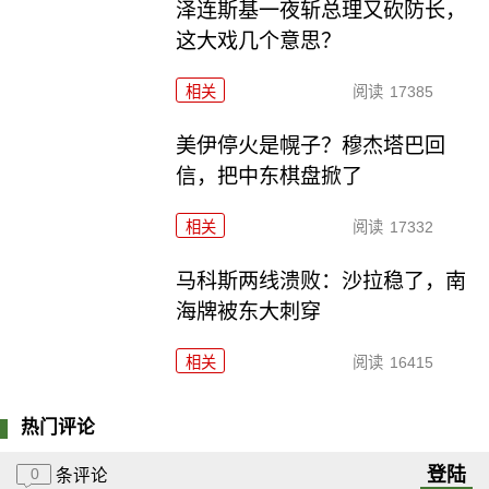
泽连斯基一夜斩总理又砍防长，
这大戏几个意思？
相关
阅读
17385
美伊停火是幌子？穆杰塔巴回
信，把中东棋盘掀了
相关
阅读
17332
马科斯两线溃败：沙拉稳了，南
海牌被东大刺穿
相关
阅读
16415
热门评论
登陆
0
条评论