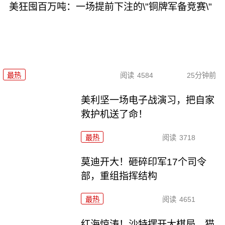
美狂囤百万吨：一场提前下注的\"铜牌军备竞赛\"
最热
阅读
4584
25分钟前
美利坚一场电子战演习，把自家
救护机送了命！
最热
阅读
3718
莫迪开大！砸碎印军17个司令
部，重组指挥结构
最热
阅读
4651
红海惊涛！沙特摆开大棋局，猫