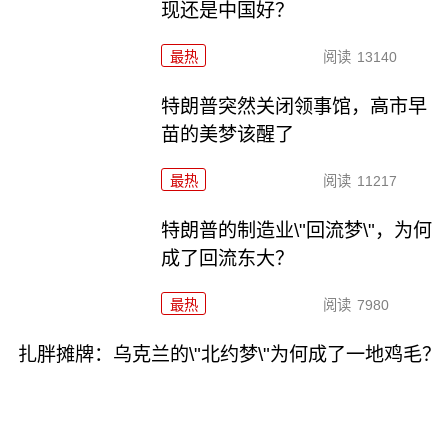
现还是中国好？
最热
阅读
13140
特朗普突然关闭领事馆，高市早
苗的美梦该醒了
最热
阅读
11217
特朗普的制造业\"回流梦\"，为何
成了回流东大？
最热
阅读
7980
扎胖摊牌：乌克兰的\"北约梦\"为何成了一地鸡毛？