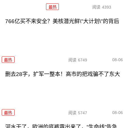
最热
阅读
4393
766亿买不来安全？美核潜光鲜\"大计划\"的背后
08-06
最热
阅读
6749
删去28字，扩军一整本！高市的把戏骗不了东大
08-06
最热
阅读
5747
河水干了，欧洲的底裤露出来了，“生命线”告急