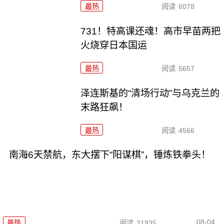
最热
阅读
6078
731！特高课还魂！高市早苗两把
火烧穿日本国运
最热
阅读
5657
泽连斯基的“清场行动”与乌克兰的
末路狂飙！
最热
阅读
4566
南海6天禁航，东大摆下“阳谋棋”，锤炼铁拳头！
08-04
最热
阅读
21935