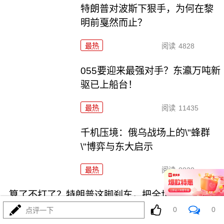
特朗普对波斯下狠手，为何在黎
明前戛然而止？
最热
阅读
4828
055要迎来最强对手？东瀛万吨新
驱已上船台！
最热
阅读
11435
千机压境：俄乌战场上的\"蜂群
\"博弈与东大启示
最热
阅读
8828
算了不打了？特朗普这脚刹车，把全世界都晃吐了
0
0
点评一下