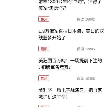
射程1800公里的“巨炮”，治得了
美军“焦虑”吗？
最热
阅读
15082
1.3万俄军直插日本海，美日的双
线噩梦开始了
最热
阅读
12805
美狂囤百万吨：一场提前下注的
\"铜牌军备竞赛\"
最热
阅读
10488
美利坚一场电子战演习，把自家
救护机送了命！