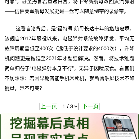
可靠”，甚至扬言若重返白宫，将下令新航母改回蒸汽弹射
——仿佛美军航母发展史是一盘可以随意倒带的录像带。
这番言论背后，是“福特号”航母长达十年的尴尬窘境。
该舰自2017年服役以来，电磁弹射系统故障频发，平均无
故障周期曾低至400次（远低于设计要求的4000次），升降
机问题更是拖延至2021年才勉强解决。然而，将技术难题
简单归咎于“电磁弹射本身不行”，无异于因噎废食。看官们
不妨想想：若因早期智能手机常死机，就断言触屏技术不如
键盘，岂不可笑？
上一页
下一页