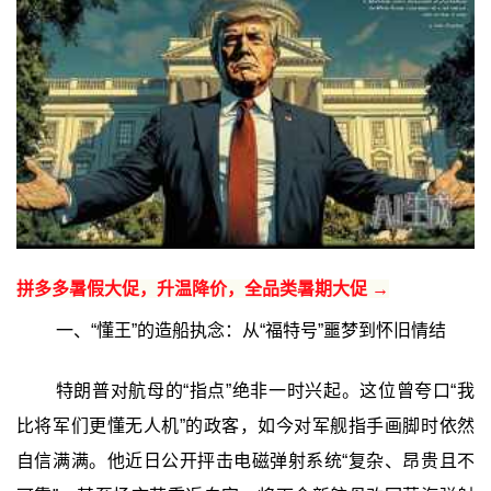
拼多多暑假大促，升温降价，全品类暑期大促 →
一、“懂王”的造船执念：从“福特号”噩梦到怀旧情结
特朗普对航母的“指点”绝非一时兴起。这位曾夸口“我
比将军们更懂无人机”的政客，如今对军舰指手画脚时依然
自信满满。他近日公开抨击电磁弹射系统“复杂、昂贵且不