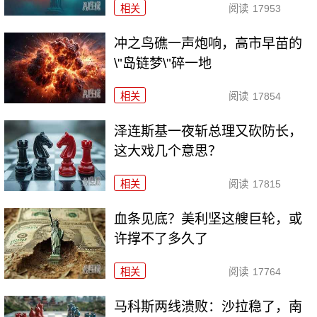
相关
阅读
17953
冲之鸟礁一声炮响，高市早苗的
\"岛链梦\"碎一地
相关
阅读
17854
泽连斯基一夜斩总理又砍防长，
这大戏几个意思？
相关
阅读
17815
血条见底？美利坚这艘巨轮，或
许撑不了多久了
相关
阅读
17764
马科斯两线溃败：沙拉稳了，南