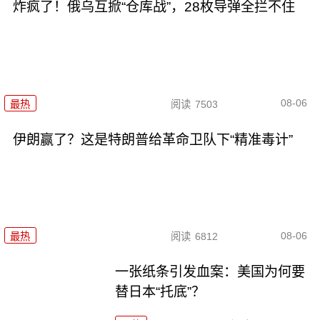
炸疯了！俄乌互掀“仓库战”，28枚导弹全拦不住
08-06
最热
阅读
7503
伊朗赢了？这是特朗普给革命卫队下“精准毒计”
08-06
最热
阅读
6812
一张纸条引发血案：美国为何要
替日本“托底”？