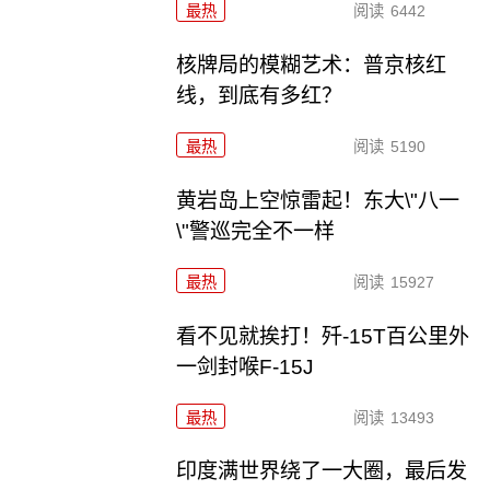
最热
阅读
6442
核牌局的模糊艺术：普京核红
线，到底有多红？
最热
阅读
5190
黄岩岛上空惊雷起！东大\"八一
\"警巡完全不一样
最热
阅读
15927
看不见就挨打！歼-15T百公里外
一剑封喉F-15J
最热
阅读
13493
印度满世界绕了一大圈，最后发