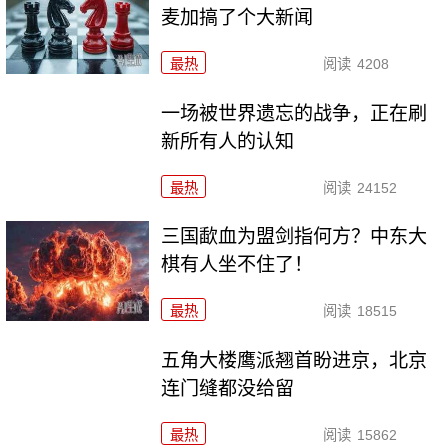
麦加搞了个大新闻
最热
阅读
4208
一场被世界遗忘的战争，正在刷
新所有人的认知
最热
阅读
24152
三国歃血为盟剑指何方？中东大
棋有人坐不住了！
最热
阅读
18515
五角大楼鹰派翘首盼进京，北京
连门缝都没给留
最热
阅读
15862