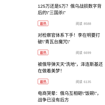
125万还是5万？俄乌战损数字背
后的\"三国杀\"
最热
阅读
8588
对检察官体系下手！李在明要打
破\"青瓦台魔咒\"
最热
阅读
6699
被俄导弹天天“洗地”，泽连斯基还
在做着美梦！
最热
阅读
6135
电商哭晕：俄乌互相砸\"饭碗\"，
战争已没有后方