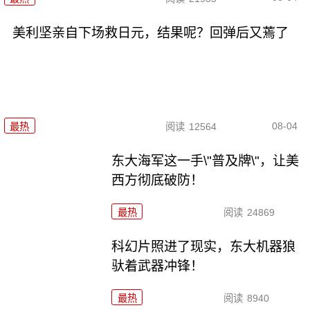
美利坚亲自下场救日元，结果呢？回弹后又蔫了
08-04
最热
阅读
12564
东大海军这一手\"普及牌\"，让美
西方彻底破防！
最热
阅读
24869
科幻片照进了现实，东大机器狼
驮着武器冲锋！
最热
阅读
8940