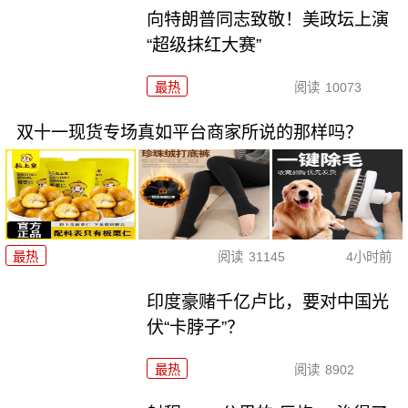
向特朗普同志致敬！美政坛上演
“超级抹红大赛”
最热
阅读
10073
双十一现货专场真如平台商家所说的那样吗？
最热
阅读
31145
4小时前
印度豪赌千亿卢比，要对中国光
伏“卡脖子”？
最热
阅读
8902