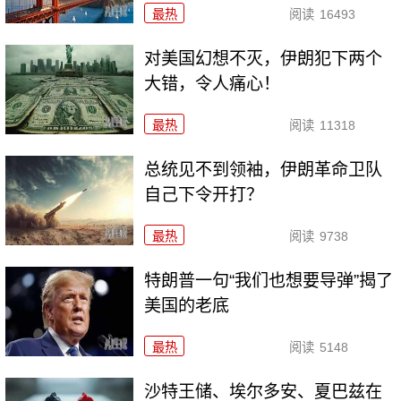
最热
阅读
16493
对美国幻想不灭，伊朗犯下两个
大错，令人痛心！
最热
阅读
11318
总统见不到领袖，伊朗革命卫队
自己下令开打？
最热
阅读
9738
特朗普一句“我们也想要导弹”揭了
美国的老底
最热
阅读
5148
沙特王储、埃尔多安、夏巴兹在