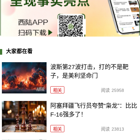
大家都在看
波斯第27波打击，打的不是靶
子，是美利坚命门
相关
阅读
25958
阿塞拜疆飞行员夸赞“枭龙”：比比
F-16强多了！
相关
阅读
23813