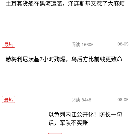
土耳其货船在黑海遭袭，泽连斯基又惹了大麻烦
08-05
最热
阅读
16606
赫梅利尼茨基7小时殉爆，乌后方比前线更致命
08-05
最热
阅读
8448
以色列内讧公开化！防长一句
话，军队不买账