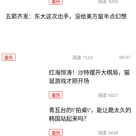
最热
阅读
9255
五箭齐发：东大这次出手，没给美方留半点幻想
08-07
最热
阅读
7110
红海惊涛！沙特摆开大棋局，猫
鼠游戏才刚开场
最热
阅读
6017
青瓦台的\"拍桌\"，能让跪太久的
韩国站起来吗？
最热
阅读
5639