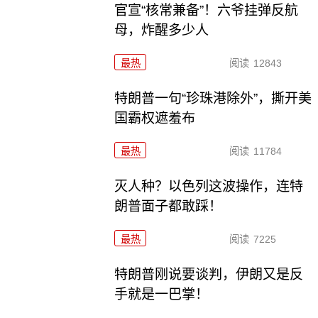
官宣“核常兼备”！六爷挂弹反航
母，炸醒多少人
最热
阅读
12843
特朗普一句“珍珠港除外”，撕开美
国霸权遮羞布
最热
阅读
11784
灭人种？以色列这波操作，连特
朗普面子都敢踩！
最热
阅读
7225
特朗普刚说要谈判，伊朗又是反
手就是一巴掌！