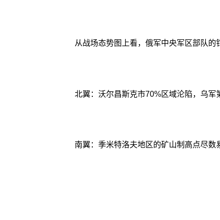
从战场态势图上看，俄军中央军区部队的
北翼：沃尔昌斯克市70%区域沦陷，乌军
南翼：季米特洛夫地区的矿山制高点尽数