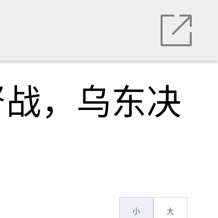
督战，乌东决
小
大