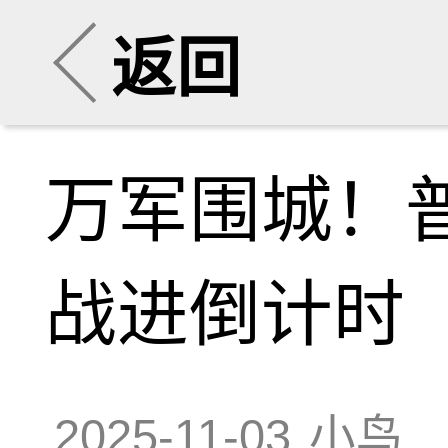
返回
万军围城！
战进倒计时
2025-11-03
小鸟