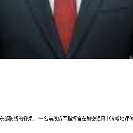
军东部防线的脊梁。”一名前线俄军指挥官在加密通讯中冷峻地评