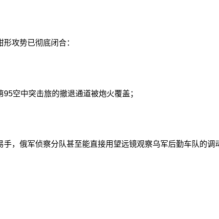
钳形攻势已彻底闭合：
第95空中突击旅的撤退通道被炮火覆盖；
易手，俄军侦察分队甚至能直接用望远镜观察乌军后勤车队的调