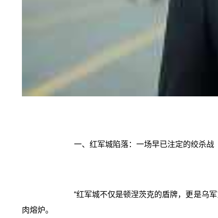
一、红军城陷落：一场早已注定的绞杀战
“红军城不仅是顿涅茨克的盾牌，更是乌
肉熔炉。