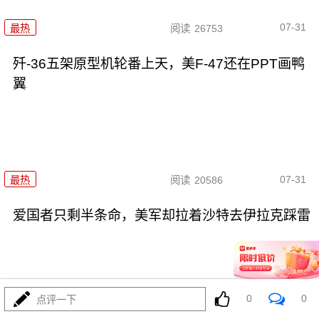
07-31
最热
阅读
26753
歼-36五架原型机轮番上天，美F-47还在PPT画鸭
翼
07-31
最热
阅读
20586
爱国者只剩半条命，美军却拉着沙特去伊拉克踩雷
0
0
点评一下
07-31
最热
阅读
11786