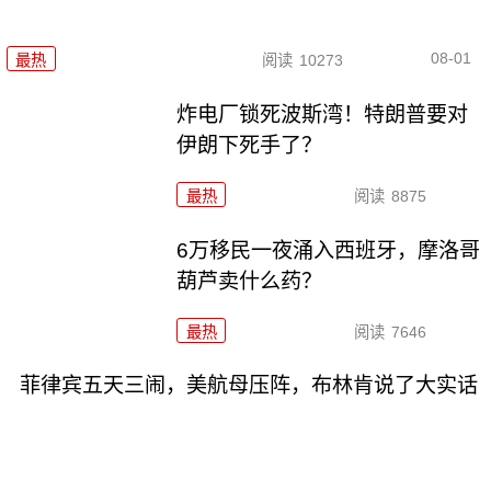
08-01
最热
阅读
10273
炸电厂锁死波斯湾！特朗普要对
伊朗下死手了？
最热
阅读
8875
6万移民一夜涌入西班牙，摩洛哥
葫芦卖什么药？
最热
阅读
7646
菲律宾五天三闹，美航母压阵，布林肯说了大实话