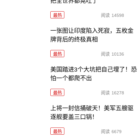
把全世界都晃吐了
最热
阅读
14598
一张图让印度陷入死寂，五枚金
牌背后的终极真相
最热
阅读
10136
美国踏进3个大坑把自己埋了！恐
怕一个都爬不出
最热
阅读
16278
上将一封信捅破天！美军五艘驱
逐舰要盖三口锅！
最热
阅读
6679