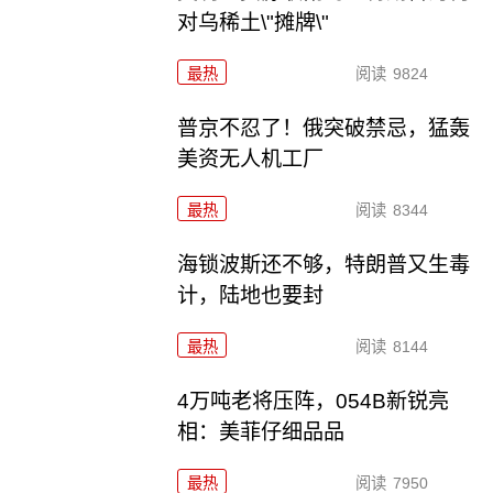
对乌稀土\"摊牌\"
最热
阅读
9824
普京不忍了！俄突破禁忌，猛轰
美资无人机工厂
最热
阅读
8344
海锁波斯还不够，特朗普又生毒
计，陆地也要封
最热
阅读
8144
4万吨老将压阵，054B新锐亮
相：美菲仔细品品
最热
阅读
7950