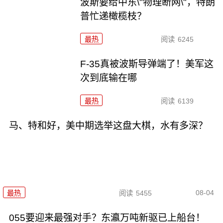
波斯要给中东\"物理断网\"，特朗
普忙递橄榄枝？
最热
阅读
6245
F-35真被波斯导弹端了！美军这
次到底输在哪
最热
阅读
6139
马、特和好，美中期选举这盘大棋，水有多深？
08-04
最热
阅读
5455
055要迎来最强对手？东瀛万吨新驱已上船台！