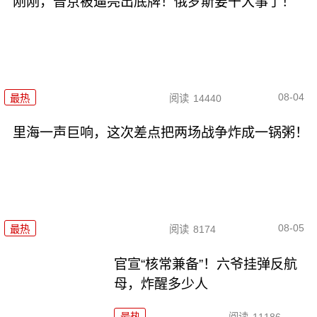
刚刚，普京被逼亮出底牌！俄罗斯要干大事了！
08-04
最热
阅读
14440
里海一声巨响，这次差点把两场战争炸成一锅粥！
08-05
最热
阅读
8174
官宣“核常兼备”！六爷挂弹反航
母，炸醒多少人
最热
阅读
11186