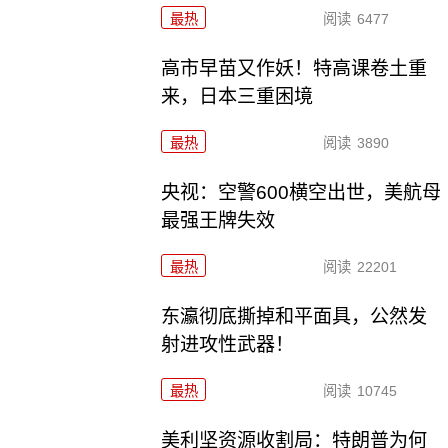
最热
阅读
6477
高市早苗又作妖！特高课卷土重
来，日本三重困境
最热
阅读
3890
央视：空警600横空出世，美航母
最强王牌失效
最热
阅读
22201
东瀛彻底撕掉和平面具，公然发
射进攻性武器！
最热
阅读
10745
美利坚资源收割局：特朗普为何