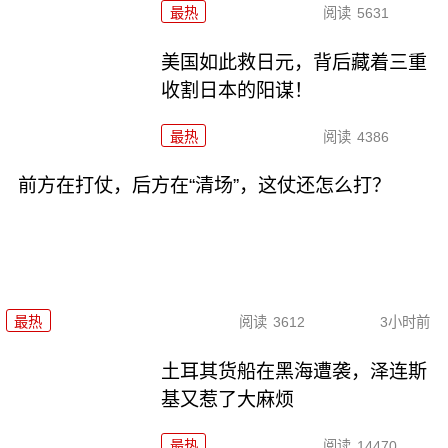
最热
阅读
5631
美国如此救日元，背后藏着三重
收割日本的阳谋！
最热
阅读
4386
前方在打仗，后方在“清场”，这仗还怎么打？
最热
阅读
3612
3小时前
土耳其货船在黑海遭袭，泽连斯
基又惹了大麻烦
最热
阅读
14470