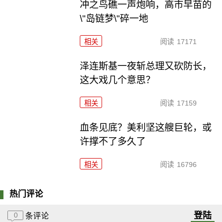
冲之鸟礁一声炮响，高市早苗的
\"岛链梦\"碎一地
相关
阅读
17171
泽连斯基一夜斩总理又砍防长，
这大戏几个意思？
相关
阅读
17159
血条见底？美利坚这艘巨轮，或
许撑不了多久了
相关
阅读
16796
热门评论
登陆
0
条评论