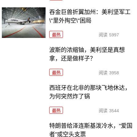
吞金巨兽折翼加州：美利坚军工
\"里外掏空\"困局
最热
阅读
5997
波斯的浓缩铀，美利坚是真想
拿，还是做样子？
最热
阅读
3958
西班牙在北非的那块飞地休达，
为何突然炸了锅
最热
阅读
3544
特朗普给泽连斯基泼冷水，“爱国
者”或空头支票