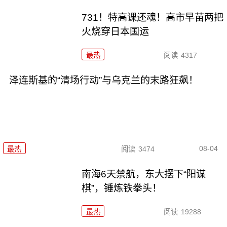
731！特高课还魂！高市早苗两把
火烧穿日本国运
最热
阅读
4317
泽连斯基的“清场行动”与乌克兰的末路狂飙！
08-04
最热
阅读
3474
南海6天禁航，东大摆下“阳谋
棋”，锤炼铁拳头！
最热
阅读
19288