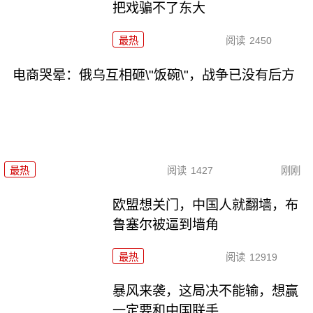
把戏骗不了东大
最热
阅读
2450
电商哭晕：俄乌互相砸\"饭碗\"，战争已没有后方
最热
阅读
1427
刚刚
欧盟想关门，中国人就翻墙，布
鲁塞尔被逼到墙角
最热
阅读
12919
暴风来袭，这局决不能输，想赢
一定要和中国联手