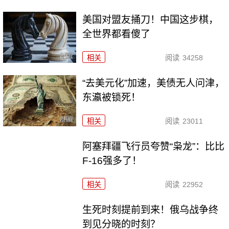
美国对盟友捅刀！中国这步棋，
全世界都看傻了
相关
阅读
34258
“去美元化”加速，美债无人问津，
东瀛被锁死！
相关
阅读
23011
阿塞拜疆飞行员夸赞“枭龙”：比比
F-16强多了！
相关
阅读
22952
生死时刻提前到来！俄乌战争终
到见分晓的时刻？