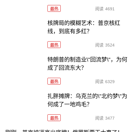
最热
阅读
4691
核牌局的模糊艺术：普京核红
线，到底有多红？
最热
阅读
3524
特朗普的制造业\"回流梦\"，为何
成了回流东大？
最热
阅读
6329
扎胖摊牌：乌克兰的\"北约梦\"为
何成了一地鸡毛？
最热
阅读
3477