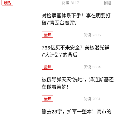
最热
阅读
3117
刚刚
对检察官体系下手！李在明要打
破\"青瓦台魔咒\"
最热
阅读
2395
766亿买不来安全？美核潜光鲜
\"大计划\"的背后
最热
阅读
3334
被俄导弹天天“洗地”，泽连斯基还
在做着美梦！
最热
阅读
2061
删去28字，扩军一整本！高市的