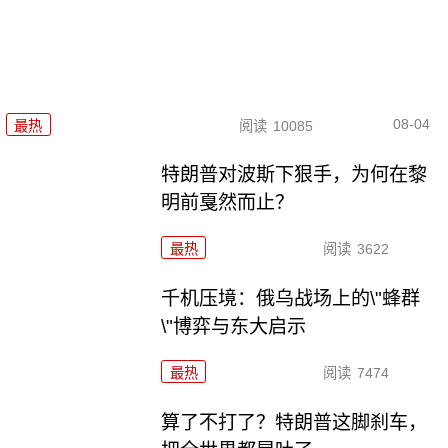
08-04
最热
阅读
10085
特朗普对波斯下狠手，为何在黎
明前戛然而止？
最热
阅读
3622
千机压境：俄乌战场上的\"蜂群
\"博弈与东大启示
最热
阅读
7474
算了不打了？特朗普这脚刹车，