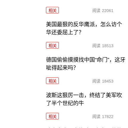
相关
阅读
22061
美国最狠的反华鹰派，怎么访个
华还委屈上了？
相关
阅读
18513
德国偷偷摸摸找中国“命门”，这牙
呲得起来吗？
相关
阅读
18453
波斯这狠厉一击，终结了美军吹
了半个世纪的牛
相关
阅读
17822