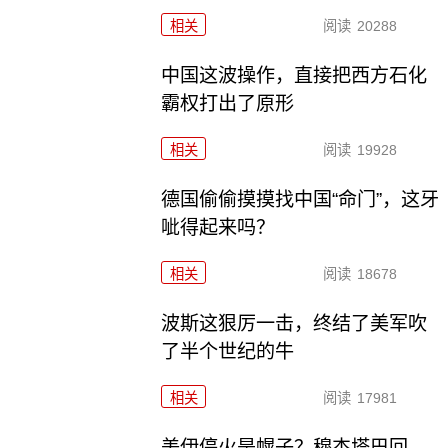
相关
阅读
20288
中国这波操作，直接把西方石化
霸权打出了原形
相关
阅读
19928
德国偷偷摸摸找中国“命门”，这牙
呲得起来吗？
相关
阅读
18678
波斯这狠厉一击，终结了美军吹
了半个世纪的牛
相关
阅读
17981
美伊停火是幌子？穆杰塔巴回