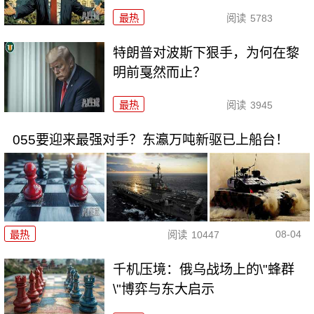
最热
阅读
5783
特朗普对波斯下狠手，为何在黎
明前戛然而止？
最热
阅读
3945
055要迎来最强对手？东瀛万吨新驱已上船台！
08-04
最热
阅读
10447
千机压境：俄乌战场上的\"蜂群
\"博弈与东大启示