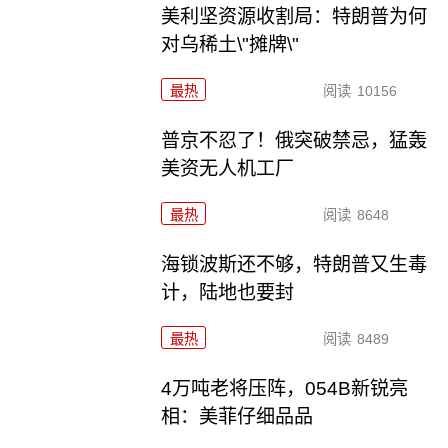
美利坚资源收割局：特朗普为何
对乌稀土\"摊牌\"
最热
阅读
10156
普京不忍了！俄突破禁忌，猛轰
美资无人机工厂
最热
阅读
8648
海锁波斯还不够，特朗普又生毒
计，陆地也要封
最热
阅读
8489
4万吨老将压阵，054B新锐亮
相：美菲仔细品品