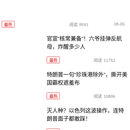
08-05
最热
阅读
8591
官宣“核常兼备”！六爷挂弹反航
母，炸醒多少人
最热
阅读
11752
特朗普一句“珍珠港除外”，撕开美
国霸权遮羞布
最热
阅读
10806
灭人种？以色列这波操作，连特
朗普面子都敢踩！