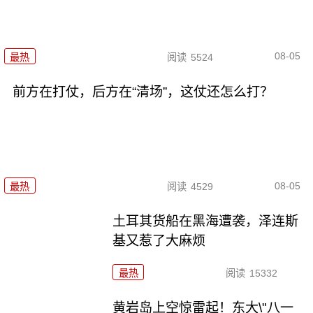
08-05
最热
阅读
5524
前方在打仗，后方在“清场”，这仗还怎么打？
08-05
最热
阅读
4529
土耳其货船在黑海遭袭，泽连斯
基又惹了大麻烦
最热
阅读
15332
黄岩岛上空惊雷起！东大\"八一