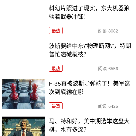
科幻片照进了现实，东大机器狼
驮着武器冲锋！
最热
阅读
8082
波斯要给中东\"物理断网\"，特朗
普忙递橄榄枝？
最热
阅读
6556
F-35真被波斯导弹端了！美军这
次到底输在哪
最热
阅读
6425
马、特和好，美中期选举这盘大
棋，水有多深？