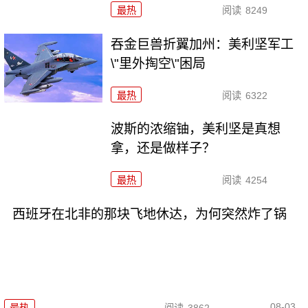
最热
阅读
8249
吞金巨兽折翼加州：美利坚军工
\"里外掏空\"困局
最热
阅读
6322
波斯的浓缩铀，美利坚是真想
拿，还是做样子？
最热
阅读
4254
西班牙在北非的那块飞地休达，为何突然炸了锅
08-03
最热
阅读
3862