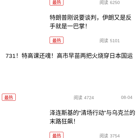
最热
阅读
6250
特朗普刚说要谈判，伊朗又是反
手就是一巴掌！
最热
阅读
5101
731！特高课还魂！高市早苗两把火烧穿日本国运
08-04
最热
阅读
4724
泽连斯基的“清场行动”与乌克兰的
末路狂飙！
最热
阅读
3754