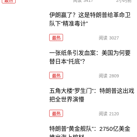
最热
阅读
3417
2小时前
伊朗赢了？这是特朗普给革命卫
队下“精准毒计”
最热
阅读
3027
一张纸条引发血案：美国为何要
替日本“托底”？
最热
阅读
2809
五角大楼“罗生门”：特朗普这出戏
把全世界演懵
最热
阅读
2120
特朗普“黄金舰队”：2750亿美金