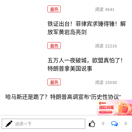
最热
阅读
4641
铁证出台！菲律宾求锤得锤！解
放军黄岩岛亮剑
最热
阅读
22216
五万人一夜破城，欧盟真怕了！
特朗普拿美国说事
最热
阅读
15030
哈马斯还是跪了？特朗普高调宣布“历史性协议”
0
0
点评一下