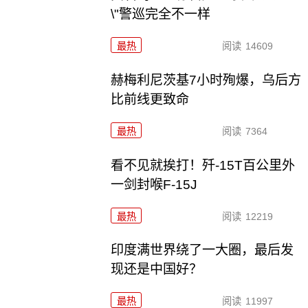
\"警巡完全不一样
最热
阅读
14609
赫梅利尼茨基7小时殉爆，乌后方
比前线更致命
最热
阅读
7364
看不见就挨打！歼-15T百公里外
一剑封喉F-15J
最热
阅读
12219
印度满世界绕了一大圈，最后发
现还是中国好？
最热
阅读
11997