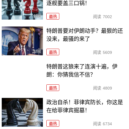
逐舰要盖三口锅！
最热
阅读
7002
特朗普要对伊朗动手？最狠的还
没来，最骚的来了
最热
阅读
5609
特朗普这狼来了连演十遍，伊
朗：你猜我信不信？
最热
阅读
4809
政治自杀！菲律宾防长，你这是
在给菲律宾掘墓！
最热
阅读
6734