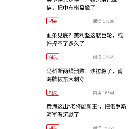
信，把中东棋盘掀了
相关
阅读
17230
血条见底？美利坚这艘巨轮，或
许撑不了多久了
相关
阅读
17065
马科斯两线溃败：沙拉稳了，南
海牌被东大刺穿
相关
阅读
16344
黄海这出“老将配新王”，把俄罗斯
海军看沉默了
相关
阅读
15953