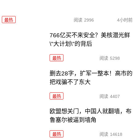
最热
阅读
2996
4小时前
766亿买不来安全？美核潜光鲜
\"大计划\"的背后
最热
阅读
5298
删去28字，扩军一整本！高市的
把戏骗不了东大
最热
阅读
4407
欧盟想关门，中国人就翻墙，布
鲁塞尔被逼到墙角
最热
阅读
14618