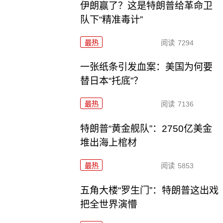
伊朗赢了？这是特朗普给革命卫
队下“精准毒计”
最热
阅读
7294
一张纸条引发血案：美国为何要
替日本“托底”？
最热
阅读
7136
特朗普“黄金舰队”：2750亿美金
堆出海上棺材
最热
阅读
5853
五角大楼“罗生门”：特朗普这出戏
把全世界演懵