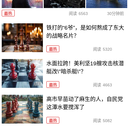
最热
阅读
6563
30分钟前
铁打的“6爷”，是如何熬成了东大
的战略名片？
最热
阅读
5320
水面拉跨！美利坚19艘攻击核潜
艇改\"暗杀艇\"？
最热
阅读
4663
高市早苗动了麻生的人，自民党
这潭水要搅浑了
最热
阅读
5082