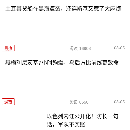
土耳其货船在黑海遭袭，泽连斯基又惹了大麻烦
08-05
最热
阅读
16903
赫梅利尼茨基7小时殉爆，乌后方比前线更致命
08-05
最热
阅读
8650
以色列内讧公开化！防长一句
话，军队不买账