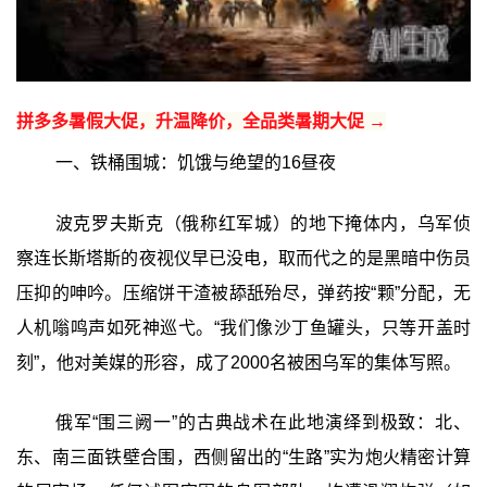
拼多多暑假大促，升温降价，全品类暑期大促 →
一、铁桶围城：饥饿与绝望的16昼夜
波克罗夫斯克（俄称红军城）的地下掩体内，乌军侦
察连长斯塔斯的夜视仪早已没电，取而代之的是黑暗中伤员
压抑的呻吟。压缩饼干渣被舔舐殆尽，弹药按“颗”分配，无
人机嗡鸣声如死神巡弋。“我们像沙丁鱼罐头，只等开盖时
刻”，他对美媒的形容，成了2000名被困乌军的集体写照。
俄军“围三阙一”的古典战术在此地演绎到极致：北、
东、南三面铁壁合围，西侧留出的“生路”实为炮火精密计算