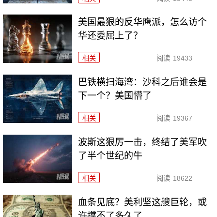
美国最狠的反华鹰派，怎么访个
华还委屈上了？
相关
阅读
19433
巴铁横扫海湾：沙科之后谁会是
下一个？美国懵了
相关
阅读
19367
波斯这狠厉一击，终结了美军吹
了半个世纪的牛
相关
阅读
18622
血条见底？美利坚这艘巨轮，或
许撑不了多久了