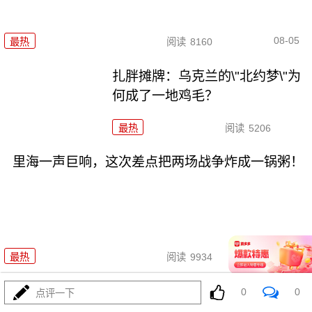
08-05
最热
阅读
8160
扎胖摊牌：乌克兰的\"北约梦\"为
何成了一地鸡毛？
最热
阅读
5206
里海一声巨响，这次差点把两场战争炸成一锅粥！
08-05
最热
阅读
9934
刚刚，普京被逼亮出底牌！俄罗
0
0
点评一下
斯要干大事了！