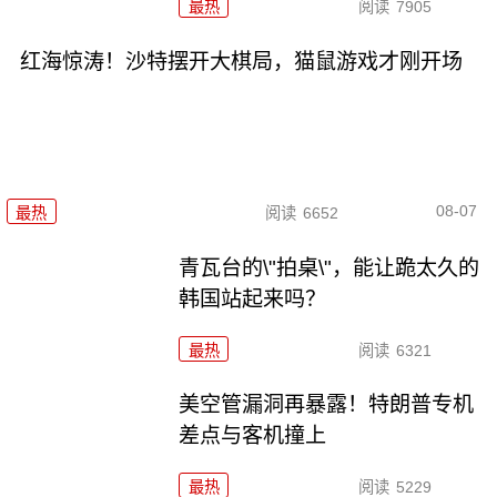
最热
阅读
7905
红海惊涛！沙特摆开大棋局，猫鼠游戏才刚开场
08-07
最热
阅读
6652
青瓦台的\"拍桌\"，能让跪太久的
韩国站起来吗？
最热
阅读
6321
美空管漏洞再暴露！特朗普专机
差点与客机撞上
最热
阅读
5229