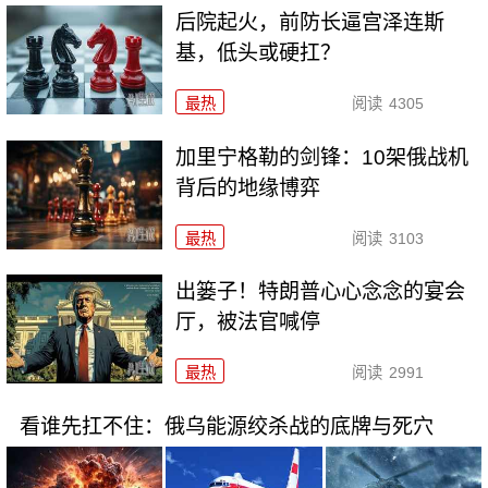
后院起火，前防长逼宫泽连斯
基，低头或硬扛？
最热
阅读
4305
加里宁格勒的剑锋：10架俄战机
背后的地缘博弈
最热
阅读
3103
出篓子！特朗普心心念念的宴会
厅，被法官喊停
最热
阅读
2991
看谁先扛不住：俄乌能源绞杀战的底牌与死穴