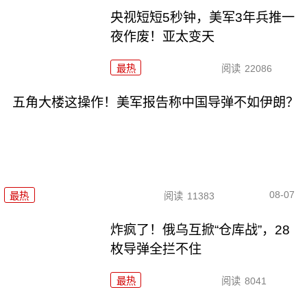
央视短短5秒钟，美军3年兵推一
夜作废！亚太变天
最热
阅读
22086
五角大楼这操作！美军报告称中国导弹不如伊朗？
08-07
最热
阅读
11383
炸疯了！俄乌互掀“仓库战”，28
枚导弹全拦不住
最热
阅读
8041