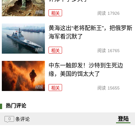
相关
阅读
17926
黄海这出“老将配新王”，把俄罗斯
海军看沉默了
相关
阅读
16765
中东一触即发！沙特到生死边
缘，美国的饵太大了
相关
阅读
15655
热门评论
登陆
0
条评论