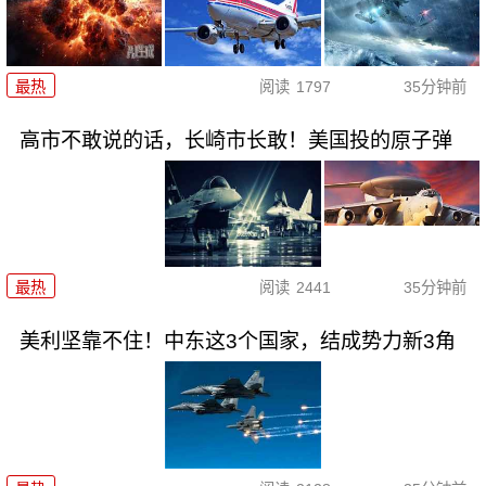
最热
阅读
1797
35分钟前
高市不敢说的话，长崎市长敢！美国投的原子弹
最热
阅读
2441
35分钟前
美利坚靠不住！中东这3个国家，结成势力新3角