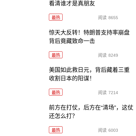
看清谁才是真朋友
最热
阅读
8655
惊天大反转！特朗普支持率崩盘
背后竟藏致命一击
最热
阅读
8249
美国如此救日元，背后藏着三重
收割日本的阳谋！
最热
阅读
7214
前方在打仗，后方在“清场”，这仗
还怎么打？
最热
阅读
6003