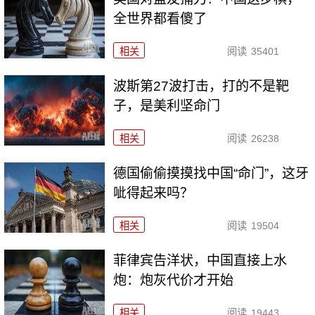
全世界都看傻了
相关
阅读
35401
波斯第27波打击，打的不是靶
子，是美利坚命门
相关
阅读
26238
德国偷偷摸摸找中国“命门”，这牙
呲得起来吗？
相关
阅读
19504
菲律宾告洋状，中国直接上水
炮：炮灰代价才开始
相关
阅读
19443