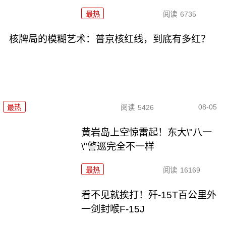
最热
阅读
6735
核牌局的模糊艺术：普京核红线，到底有多红？
08-05
最热
阅读
5426
黄岩岛上空惊雷起！东大\"八一
\"警巡完全不一样
最热
阅读
16169
看不见就挨打！歼-15T百公里外
一剑封喉F-15J