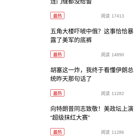
连门缝都没给留
最热
阅读
17413
五角大楼吓唬中俄？这事恰恰暴
露了美军的底裤
最热
阅读
14890
胡塞这一炸，我终于看懂伊朗总
统昨天那句话了
最热
阅读
11282
向特朗普同志致敬！美政坛上演
“超级抹红大赛”
最热
阅读
11286