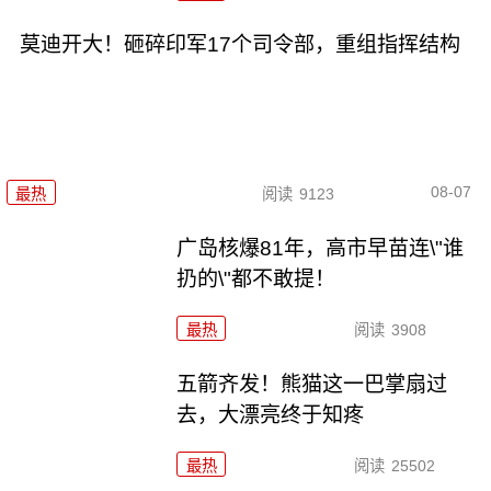
莫迪开大！砸碎印军17个司令部，重组指挥结构
08-07
最热
阅读
9123
广岛核爆81年，高市早苗连\"谁
扔的\"都不敢提！
最热
阅读
3908
五箭齐发！熊猫这一巴掌扇过
去，大漂亮终于知疼
最热
阅读
25502