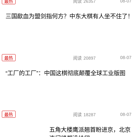
08-07
最热
阅读
26357
三国歃血为盟剑指何方？中东大棋有人坐不住了！
08-07
最热
阅读
20897
“工厂的工厂”：中国这棋彻底颠覆全球工业版图
08-07
最热
阅读
18287
五角大楼鹰派翘首盼进京，北京