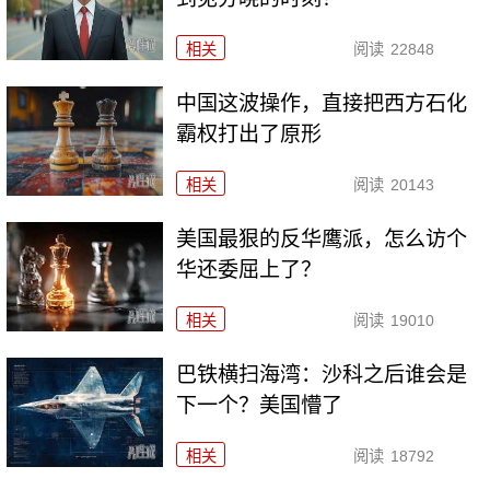
相关
阅读
22848
中国这波操作，直接把西方石化
霸权打出了原形
相关
阅读
20143
美国最狠的反华鹰派，怎么访个
华还委屈上了？
相关
阅读
19010
巴铁横扫海湾：沙科之后谁会是
下一个？美国懵了
相关
阅读
18792