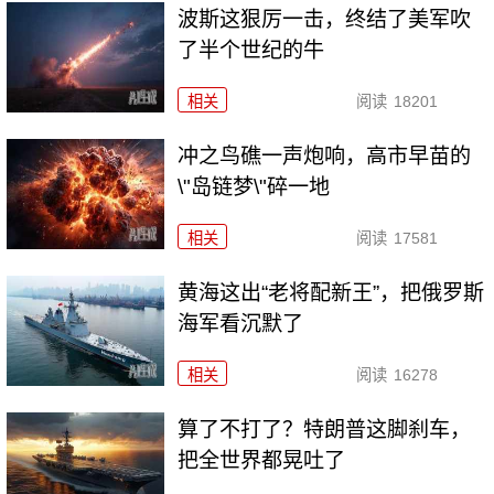
波斯这狠厉一击，终结了美军吹
了半个世纪的牛
相关
阅读
18201
冲之鸟礁一声炮响，高市早苗的
\"岛链梦\"碎一地
相关
阅读
17581
黄海这出“老将配新王”，把俄罗斯
海军看沉默了
相关
阅读
16278
算了不打了？特朗普这脚刹车，
把全世界都晃吐了