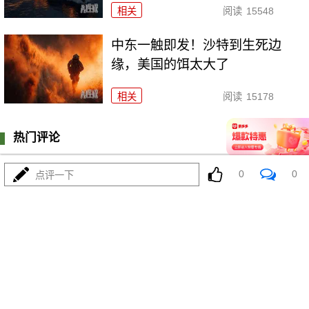
相关
阅读
15548
中东一触即发！沙特到生死边
缘，美国的饵太大了
相关
阅读
15178
热门评论
登陆
0
条评论
0
0
点评一下
我来说两句
更多精彩内容