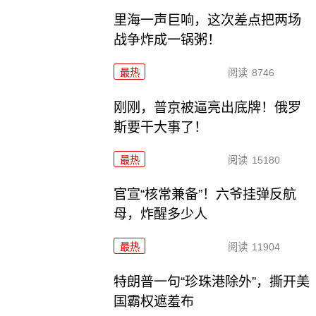
里海一声巨响，这次差点把两场
战争炸成一锅粥！
最热
阅读
8746
刚刚，普京被逼亮出底牌！俄罗
斯要干大事了！
最热
阅读
15180
官宣“核常兼备”！六爷挂弹反航
母，炸醒多少人
最热
阅读
11904
特朗普一句“珍珠港除外”，撕开美
国霸权遮羞布