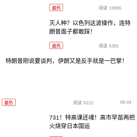
最热
阅读
10906
灭人种？以色列这波操作，连特
朗普面子都敢踩！
最热
阅读
6381
特朗普刚说要谈判，伊朗又是反手就是一巴掌！
08-04
最热
阅读
5222
731！特高课还魂！高市早苗两把
火烧穿日本国运