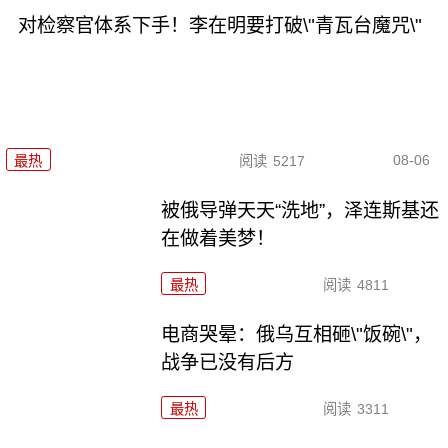
对检察官体系下手！李在明要打破\"青瓦台魔咒\"
08-06
最热
阅读
5217
被俄导弹天天“洗地”，泽连斯基还
在做着美梦！
最热
阅读
4811
电商哭晕：俄乌互相砸\"饭碗\"，
战争已没有后方
最热
阅读
3311