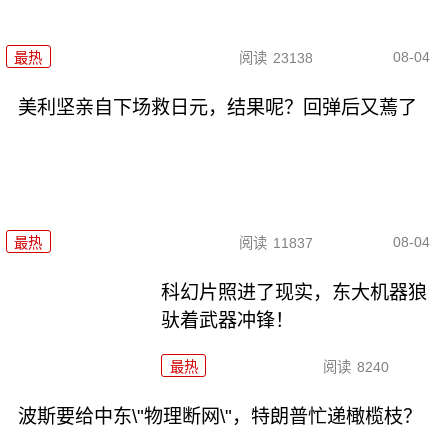
08-04
最热
阅读
23138
美利坚亲自下场救日元，结果呢？回弹后又蔫了
08-04
最热
阅读
11837
科幻片照进了现实，东大机器狼
驮着武器冲锋！
最热
阅读
8240
波斯要给中东\"物理断网\"，特朗普忙递橄榄枝？