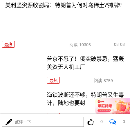
美利坚资源收割局：特朗普为何对乌稀土\"摊牌\"
08-03
最热
阅读
10305
普京不忍了！俄突破禁忌，猛轰
美资无人机工厂
最热
阅读
8759
海锁波斯还不够，特朗普又生毒
计，陆地也要封
最热
阅读
8615
0
0
点评一下