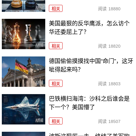
相关
阅读
18880
美国最狠的反华鹰派，怎么访个
华还委屈上了？
相关
阅读
18820
德国偷偷摸摸找中国“命门”，这牙
呲得起来吗？
相关
阅读
18803
巴铁横扫海湾：沙科之后谁会是
下一个？美国懵了
相关
阅读
18507