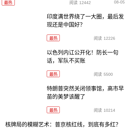
08-05
最热
阅读
12442
印度满世界绕了一大圈，最后发
现还是中国好？
最热
阅读
12226
以色列内讧公开化！防长一句
话，军队不买账
最热
阅读
5500
特朗普突然关闭领事馆，高市早
苗的美梦该醒了
最热
阅读
10214
核牌局的模糊艺术：普京核红线，到底有多红？