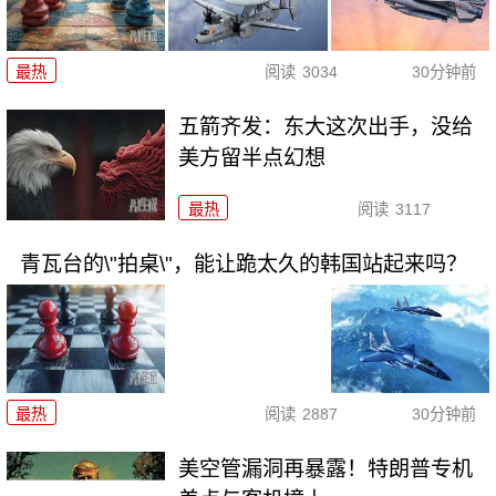
最热
阅读
3034
30分钟前
五箭齐发：东大这次出手，没给
美方留半点幻想
最热
阅读
3117
青瓦台的\"拍桌\"，能让跪太久的韩国站起来吗？
最热
阅读
2887
30分钟前
美空管漏洞再暴露！特朗普专机