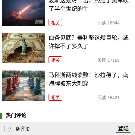
波斯这狠厉一击，终结了美军吹
了半个世纪的牛
相关
阅读
18044
血条见底？美利坚这艘巨轮，或
许撑不了多久了
相关
阅读
17169
马科斯两线溃败：沙拉稳了，南
海牌被东大刺穿
相关
阅读
16421
热门评论
登陆
0
条评论