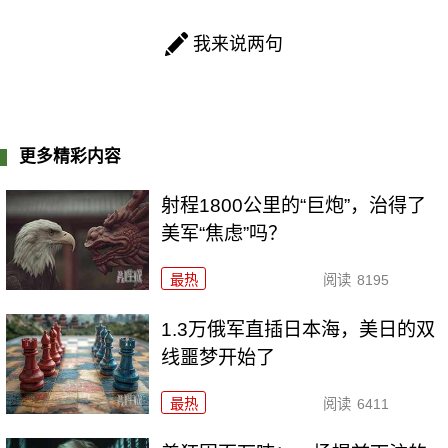
我来说两句
更多精彩内容
射程1800公里的“巨炮”，治得了
美军“焦虑”吗？
最热
阅读
8195
1.3万俄军直插日本海，美日的双
线噩梦开始了
最热
阅读
6411