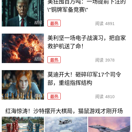
美狂囤百万吨：一场提前下注的
\"铜牌军备竞赛\"
最热
阅读
4891
美利坚一场电子战演习，把自家
救护机送了命！
最热
阅读
3978
莫迪开大！砸碎印军17个司令
部，重组指挥结构
最热
阅读
4810
红海惊涛！沙特摆开大棋局，猫鼠游戏才刚开场