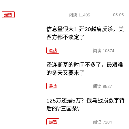
08-06
最热
阅读
11495
信息量很大！歼20越肩反杀，美
西方都不淡定了
最热
阅读
10874
泽连斯基的时间不多了，最艰难
的冬天又要来了
最热
阅读
9527
125万还是5万？俄乌战损数字背
后的\"三国杀\"
最热
阅读
7204