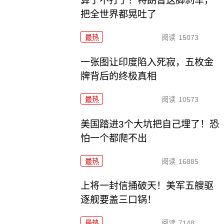
算了不打了？特朗普这脚刹车，
把全世界都晃吐了
最热
阅读
15073
一张图让印度陷入死寂，五枚金
牌背后的终极真相
最热
阅读
10573
美国踏进3个大坑把自己埋了！恐
怕一个都爬不出
最热
阅读
16885
上将一封信捅破天！美军五艘驱
逐舰要盖三口锅！
最热
阅读
7148