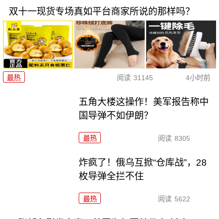
双十一现货专场真如平台商家所说的那样吗？
最热
阅读
31145
4小时前
五角大楼这操作！美军报告称中
国导弹不如伊朗？
最热
阅读
8305
炸疯了！俄乌互掀“仓库战”，28
枚导弹全拦不住
最热
阅读
5622