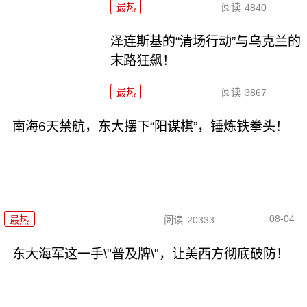
最热
阅读
4840
泽连斯基的“清场行动”与乌克兰的
末路狂飙！
最热
阅读
3867
南海6天禁航，东大摆下“阳谋棋”，锤炼铁拳头！
08-04
最热
阅读
20333
东大海军这一手\"普及牌\"，让美西方彻底破防！