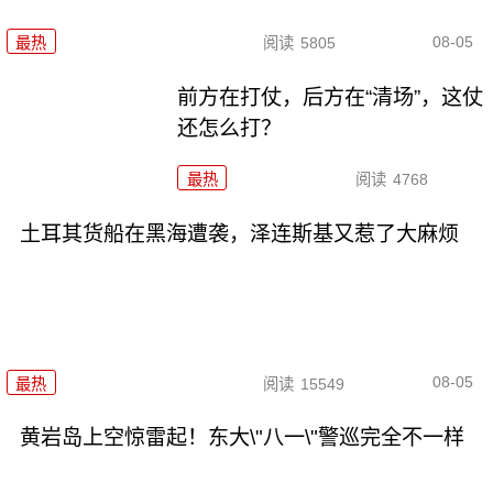
08-05
最热
阅读
5805
前方在打仗，后方在“清场”，这仗
还怎么打？
最热
阅读
4768
土耳其货船在黑海遭袭，泽连斯基又惹了大麻烦
08-05
最热
阅读
15549
黄岩岛上空惊雷起！东大\"八一\"警巡完全不一样