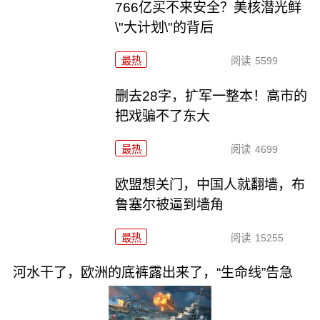
766亿买不来安全？美核潜光鲜
\"大计划\"的背后
最热
阅读
5599
删去28字，扩军一整本！高市的
把戏骗不了东大
最热
阅读
4699
欧盟想关门，中国人就翻墙，布
鲁塞尔被逼到墙角
最热
阅读
15255
河水干了，欧洲的底裤露出来了，“生命线”告急