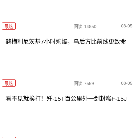
08-05
最热
阅读
14850
赫梅利尼茨基7小时殉爆，乌后方比前线更致命
08-05
最热
阅读
7559
看不见就挨打！歼-15T百公里外一剑封喉F-15J