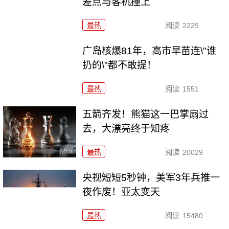
差点与客机撞上
最热
阅读
2229
广岛核爆81年，高市早苗连\"谁
扔的\"都不敢提！
最热
阅读
1551
五箭齐发！熊猫这一巴掌扇过
去，大漂亮终于知疼
最热
阅读
20029
央视短短5秒钟，美军3年兵推一
夜作废！亚太变天
最热
阅读
15480