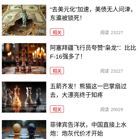
“去美元化”加速，美债无人问津，
东瀛被锁死！
相关
阅读
23227
阿塞拜疆飞行员夸赞“枭龙”：比比
F-16强多了！
相关
阅读
23227
五箭齐发！熊猫这一巴掌扇过
去，大漂亮终于知疼
相关
阅读
20029
菲律宾告洋状，中国直接上水
炮：炮灰代价才开始