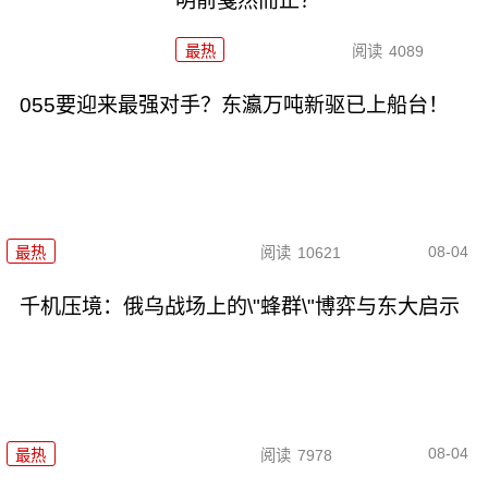
明前戛然而止？
最热
阅读
4089
055要迎来最强对手？东瀛万吨新驱已上船台！
08-04
最热
阅读
10621
千机压境：俄乌战场上的\"蜂群\"博弈与东大启示
08-04
最热
阅读
7978