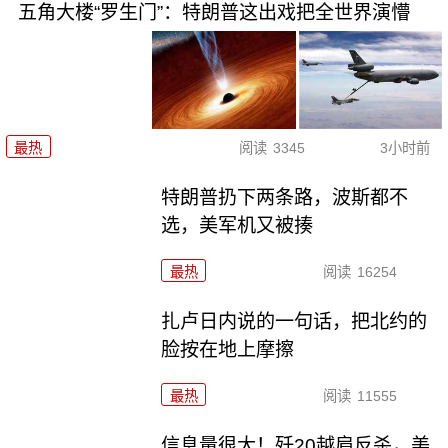
五角大楼“罗生门”：特朗普这出戏把全世界演懵
最热
阅读
3345
3小时前
特朗普扔下两条路，波斯都不
选，美军机又被揍
最热
阅读
16254
扎卢日内说的一句话，把北约的
脸按在地上摩擦
最热
阅读
11555
信息量很大！歼20越肩反杀，美