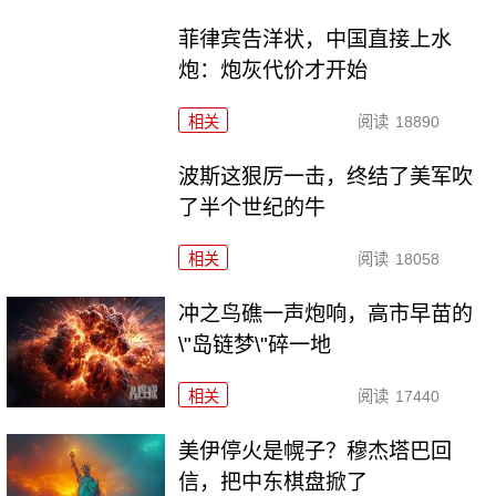
菲律宾告洋状，中国直接上水
炮：炮灰代价才开始
相关
阅读
18890
波斯这狠厉一击，终结了美军吹
了半个世纪的牛
相关
阅读
18058
冲之鸟礁一声炮响，高市早苗的
\"岛链梦\"碎一地
相关
阅读
17440
美伊停火是幌子？穆杰塔巴回
信，把中东棋盘掀了