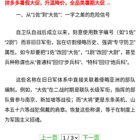
拼多多暑假大促，升温降价，全品类暑期大促 →
一、从“1佐”到“大佐”：一字之差的危险信号
自卫队自战后成立以来，刻意使用数字编号（如“1佐”
“2尉”）而非旧日军衔，旨在切割侵略历史、强调“专守防卫”
属性。如今却要把“1佐”改回“大佐”，“1尉”改回“大尉”，甚至
兵种称谓也从“普通科”回归“步兵科”、“特科”回归“炮兵科”。
这些名称在旧日军体系中直接关联着侵略亚洲的部队
编制。例如，“大佐”在二战时期是联队长级军衔，指挥的部
队曾参与南京、新加坡等战役；而“大将”更是东条英机、山
本五十六等战犯佩戴的肩章。恢复这些称谓，等于在制度上
为军国主义招魂。
上一页
下一页