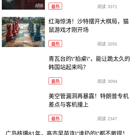
最热
阅读
3371
红海惊涛！沙特摆开大棋局，猫
鼠游戏才刚开场
最热
阅读
3255
青瓦台的\"拍桌\"，能让跪太久的
韩国站起来吗？
最热
阅读
3094
美空管漏洞再暴露！特朗普专机
差点与客机撞上
最热
阅读
2347
广岛核爆81年，高市早苗连\"谁扔的\"都不敢提！