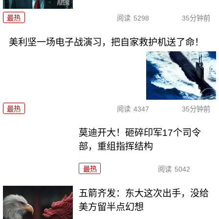
最热
阅读
5298
35分钟前
美利坚一场电子战演习，把自家救护机送了命！
最热
阅读
4347
35分钟前
莫迪开大！砸碎印军17个司令
部，重组指挥结构
最热
阅读
5042
五箭齐发：东大这次出手，没给
美方留半点幻想