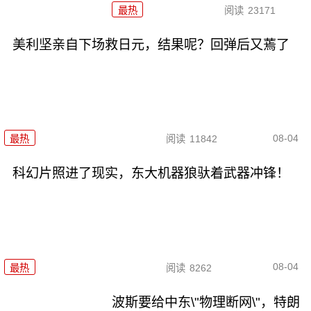
最热
阅读
23171
美利坚亲自下场救日元，结果呢？回弹后又蔫了
08-04
最热
阅读
11842
科幻片照进了现实，东大机器狼驮着武器冲锋！
08-04
最热
阅读
8262
波斯要给中东\"物理断网\"，特朗