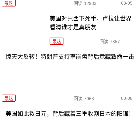
08-05
最热
阅读
12933
美国对巴西下死手，卢拉让世界
看清谁才是真朋友
最热
阅读
7357
惊天大反转！特朗普支持率崩盘背后竟藏致命一击
08-05
最热
阅读
7068
美国如此救日元，背后藏着三重收割日本的阳谋！