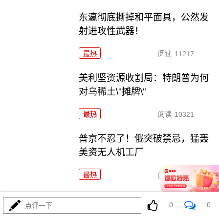
东瀛彻底撕掉和平面具，公然发
射进攻性武器！
最热
阅读
11217
美利坚资源收割局：特朗普为何
对乌稀土\"摊牌\"
最热
阅读
10321
普京不忍了！俄突破禁忌，猛轰
美资无人机工厂
最热
阅读
8775
海锁波斯还不够，特朗普又生毒
0
0
点评一下
计，陆地也要封