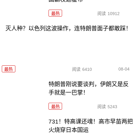
最热
阅读
10912
灭人种？以色列这波操作，连特朗普面子都敢踩！
08-04
最热
阅读
6410
特朗普刚说要谈判，伊朗又是反
手就是一巴掌！
最热
阅读
5243
731！特高课还魂！高市早苗两把
火烧穿日本国运