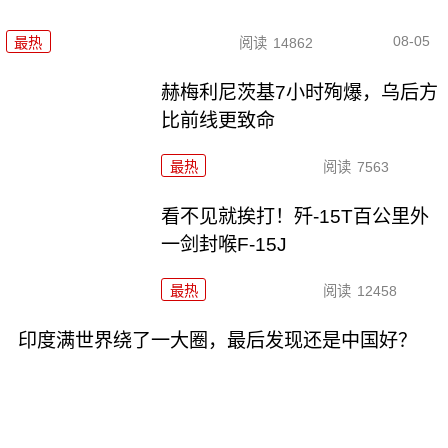
08-05
最热
阅读
14862
赫梅利尼茨基7小时殉爆，乌后方
比前线更致命
最热
阅读
7563
看不见就挨打！歼-15T百公里外
一剑封喉F-15J
最热
阅读
12458
印度满世界绕了一大圈，最后发现还是中国好？