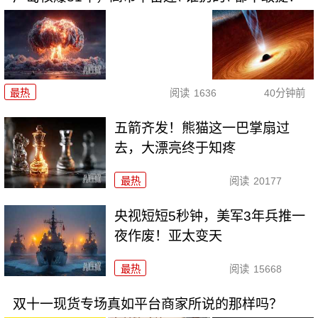
最热
阅读
1636
40分钟前
五箭齐发！熊猫这一巴掌扇过
去，大漂亮终于知疼
最热
阅读
20177
央视短短5秒钟，美军3年兵推一
夜作废！亚太变天
最热
阅读
15668
双十一现货专场真如平台商家所说的那样吗？