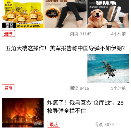
最热
阅读
31145
4小时前
五角大楼这操作！美军报告称中国导弹不如伊朗？
最热
阅读
8415
3小时前
炸疯了！俄乌互掀“仓库战”，28
枚导弹全拦不住
最热
阅读
5679