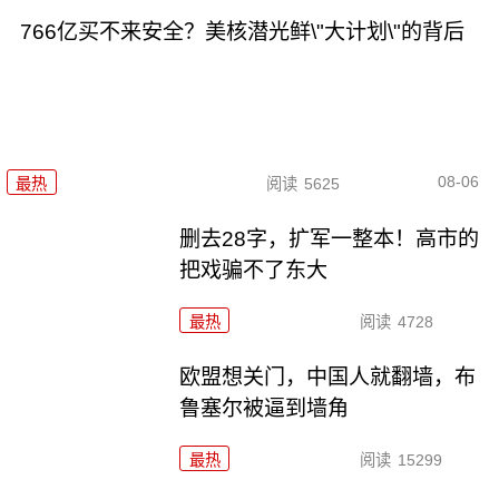
766亿买不来安全？美核潜光鲜\"大计划\"的背后
08-06
最热
阅读
5625
删去28字，扩军一整本！高市的
把戏骗不了东大
最热
阅读
4728
欧盟想关门，中国人就翻墙，布
鲁塞尔被逼到墙角
最热
阅读
15299