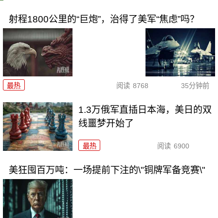
射程1800公里的“巨炮”，治得了美军“焦虑”吗？
最热
阅读
8768
35分钟前
1.3万俄军直插日本海，美日的双
线噩梦开始了
最热
阅读
6900
美狂囤百万吨：一场提前下注的\"铜牌军备竞赛\"