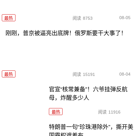
08-05
最热
阅读
8753
刚刚，普京被逼亮出底牌！俄罗斯要干大事了！
08-04
最热
阅读
15191
官宣“核常兼备”！六爷挂弹反航
母，炸醒多少人
最热
阅读
11916
特朗普一句“珍珠港除外”，撕开美
国霸权遮羞布