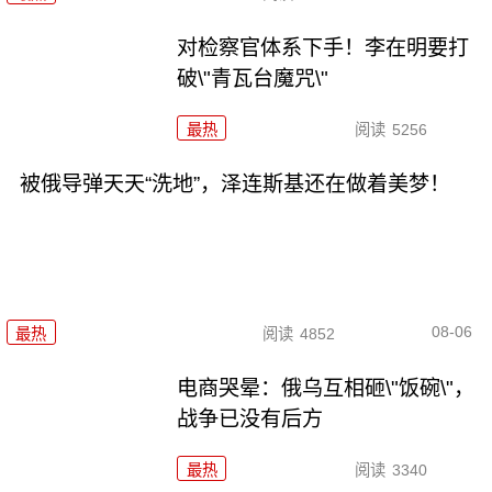
对检察官体系下手！李在明要打
破\"青瓦台魔咒\"
最热
阅读
5256
被俄导弹天天“洗地”，泽连斯基还在做着美梦！
08-06
最热
阅读
4852
电商哭晕：俄乌互相砸\"饭碗\"，
战争已没有后方
最热
阅读
3340