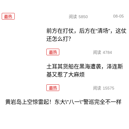
08-05
最热
阅读
5850
前方在打仗，后方在“清场”，这仗
还怎么打？
最热
阅读
4784
土耳其货船在黑海遭袭，泽连斯
基又惹了大麻烦
最热
阅读
15575
黄岩岛上空惊雷起！东大\"八一\"警巡完全不一样