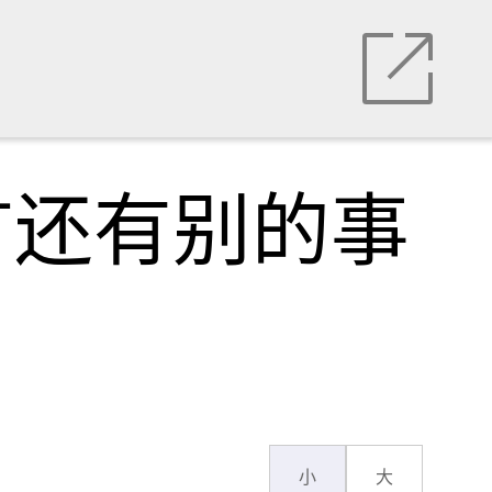
言还有别的事
小
大