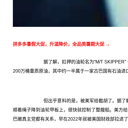
拼多多暑假大促，升温降价，全品类暑期大促 →
据了解，扣押的油轮名为“M/T SKIPP
200万桶重质原油，其中约一半属于一家古巴国有石油
但出乎意料的是，被美军给截胡了。据了解
顺着绳子降到油轮甲板上，很快就控制了整艘船。美方给
巴嫩真主党都有关系，早在2022年就被美国财政部拉进