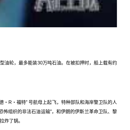
于超大型油轮，最多能装30万吨石油。在被扣押时，船上载有约
德・R・福特” 号航母上起飞，特种部队和海岸警卫队的人
恐怖组织的非法石油运输”，和伊朗的伊斯兰革命卫队、黎
瑞拉炸了锅。