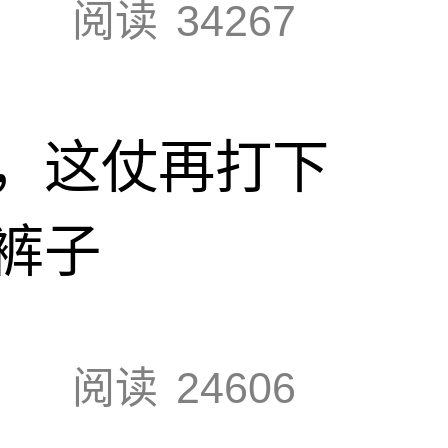
阅读
34267
，这仗再打下
裤子
阅读
24606