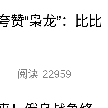
夸赞“枭龙”：比比
阅读
22959