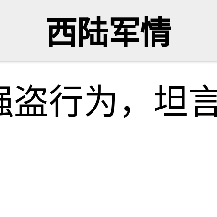
西陆军情
强盗行为，坦