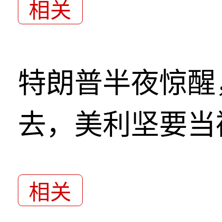
相关
特朗普半夜惊醒
去，美利坚要当
相关