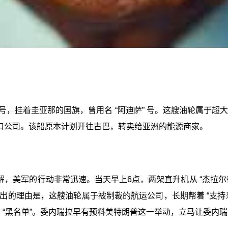
ER” 号，挂着圭亚那的国旗，曾用名 “阿迪萨” 号。这艘油轮属
进口公司。该船原本计划开往古巴，转卖给亚洲的能源商家。
，美军的行动非常迅速。当天早上6点，两架直升机从 “杰拉尔
出的理由是，这艘油轮属于被制裁的航运公司，长期帮着 “支持
了 “黑名单”。委内瑞拉早有预料美特朗普这一举动，立马让委内