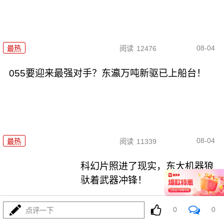
08-04
最热
阅读
12476
055要迎来最强对手？东瀛万吨新驱已上船台！
08-04
最热
阅读
11339
科幻片照进了现实，东大机器狼
驮着武器冲锋！
最热
阅读
8869
0
0
点评一下