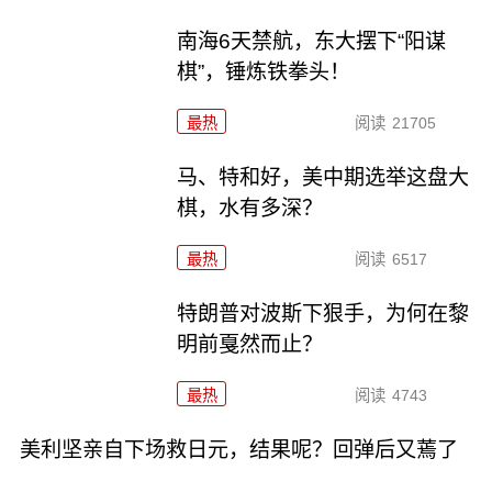
南海6天禁航，东大摆下“阳谋
棋”，锤炼铁拳头！
最热
阅读
21705
马、特和好，美中期选举这盘大
棋，水有多深？
最热
阅读
6517
特朗普对波斯下狠手，为何在黎
明前戛然而止？
最热
阅读
4743
美利坚亲自下场救日元，结果呢？回弹后又蔫了