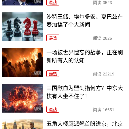
最热
阅读
3523
沙特王储、埃尔多安、夏巴兹在
麦加搞了个大新闻
最热
阅读
2825
一场被世界遗忘的战争，正在刷
新所有人的认知
最热
阅读
22219
三国歃血为盟剑指何方？中东大
棋有人坐不住了！
最热
阅读
16651
五角大楼鹰派翘首盼进京，北京