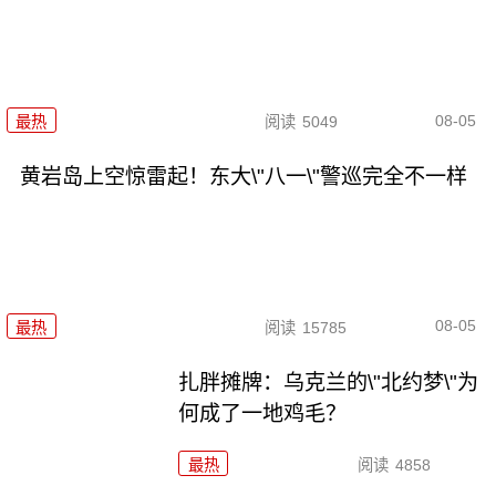
08-05
最热
阅读
5049
黄岩岛上空惊雷起！东大\"八一\"警巡完全不一样
08-05
最热
阅读
15785
扎胖摊牌：乌克兰的\"北约梦\"为
何成了一地鸡毛？
最热
阅读
4858