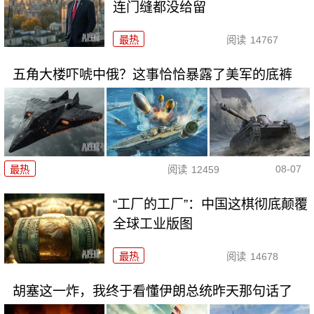
连门缝都没给留
最热
阅读
14767
五角大楼吓唬中俄？这事恰恰暴露了美军的底裤
08-07
最热
阅读
12459
“工厂的工厂”：中国这棋彻底颠覆
全球工业版图
最热
阅读
14678
胡塞这一炸，我终于看懂伊朗总统昨天那句话了