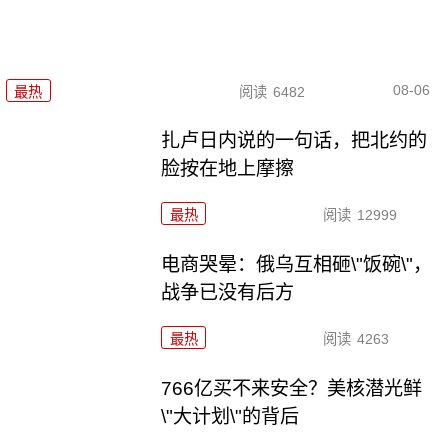
08-06
最热
阅读
6482
扎卢日内说的一句话，把北约的
脸按在地上摩擦
最热
阅读
12999
电商哭晕：俄乌互相砸\"饭碗\"，
战争已没有后方
最热
阅读
4263
766亿买不来安全？美核潜光鲜
\"大计划\"的背后