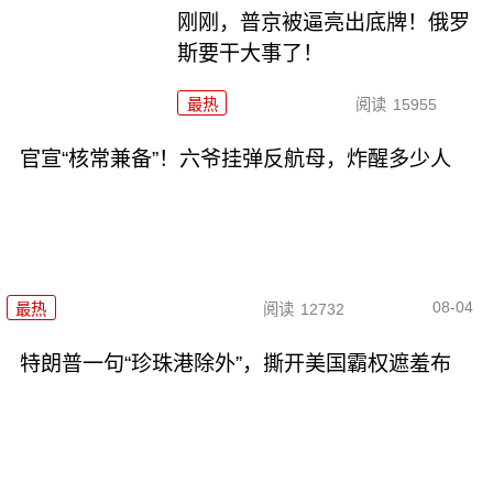
刚刚，普京被逼亮出底牌！俄罗
斯要干大事了！
最热
阅读
15955
官宣“核常兼备”！六爷挂弹反航母，炸醒多少人
08-04
最热
阅读
12732
特朗普一句“珍珠港除外”，撕开美国霸权遮羞布