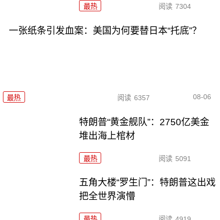
最热
阅读
7304
一张纸条引发血案：美国为何要替日本“托底”？
08-06
最热
阅读
6357
特朗普“黄金舰队”：2750亿美金
堆出海上棺材
最热
阅读
5091
五角大楼“罗生门”：特朗普这出戏
把全世界演懵
最热
阅读
4919