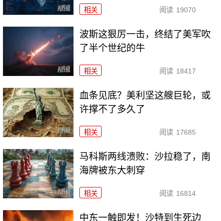
相关
阅读
19070
波斯这狠厉一击，终结了美军吹
了半个世纪的牛
相关
阅读
18417
血条见底？美利坚这艘巨轮，或
许撑不了多久了
相关
阅读
17685
马科斯两线溃败：沙拉稳了，南
海牌被东大刺穿
相关
阅读
16814
中东一触即发！沙特到生死边