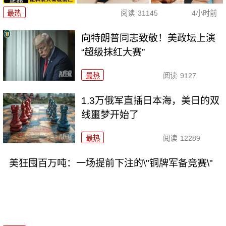
最热
阅读
31145
4小时前
向特朗普同志致敬！美政坛上演
“超级抹红大赛”
最热
阅读
9127
1.3万俄军直插日本海，美日的双
线噩梦开始了
最热
阅读
12289
美狂囤百万吨：一场提前下注的\"铜牌军备竞赛\"