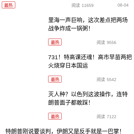
08-04
最热
阅读
11659
里海一声巨响，这次差点把两场
战争炸成一锅粥！
最热
阅读
9556
731！特高课还魂！高市早苗两把
火烧穿日本国运
最热
阅读
5542
灭人种？以色列这波操作，连特
朗普面子都敢踩！
最热
阅读
7122
特朗普刚说要谈判，伊朗又是反手就是一巴掌！