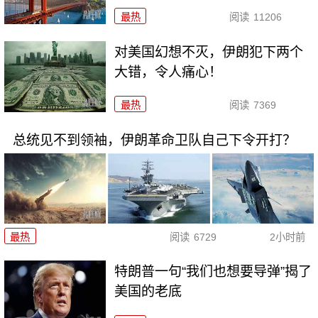
最热
阅读
11206
对美国幻想不灭，伊朗犯下两个
大错，令人痛心！
最热
阅读
7369
总统见不到领袖，伊朗革命卫队自己下令开打？
最热
阅读
6729
2小时前
特朗普一句“我们也想要导弹”揭了
美国的老底