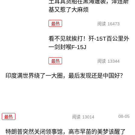
土耳其货船在黑海遭袭，泽连斯
基又惹了大麻烦
最热
阅读
16473
看不见就挨打！歼-15T百公里外
一剑封喉F-15J
最热
阅读
13344
印度满世界绕了一大圈，最后发现还是中国好？
08-05
最热
阅读
13014
特朗普突然关闭领事馆，高市早苗的美梦该醒了