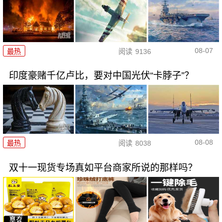
08-07
最热
阅读
9136
印度豪赌千亿卢比，要对中国光伏“卡脖子”？
08-08
最热
阅读
8038
双十一现货专场真如平台商家所说的那样吗？