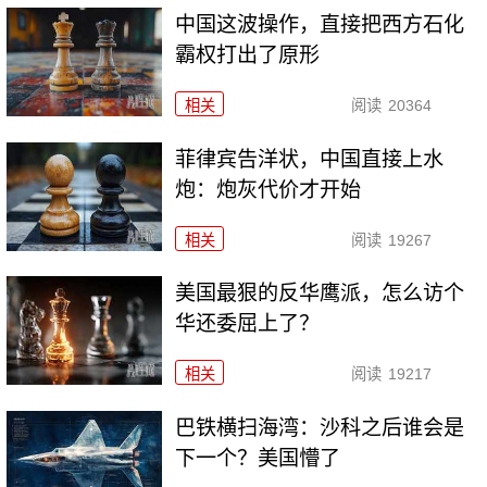
中国这波操作，直接把西方石化
霸权打出了原形
相关
阅读
20364
菲律宾告洋状，中国直接上水
炮：炮灰代价才开始
相关
阅读
19267
美国最狠的反华鹰派，怎么访个
华还委屈上了？
相关
阅读
19217
巴铁横扫海湾：沙科之后谁会是
下一个？美国懵了