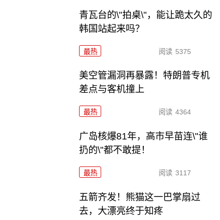
青瓦台的\"拍桌\"，能让跪太久的
韩国站起来吗？
最热
阅读
5375
美空管漏洞再暴露！特朗普专机
差点与客机撞上
最热
阅读
4364
广岛核爆81年，高市早苗连\"谁
扔的\"都不敢提！
最热
阅读
3117
五箭齐发！熊猫这一巴掌扇过
去，大漂亮终于知疼