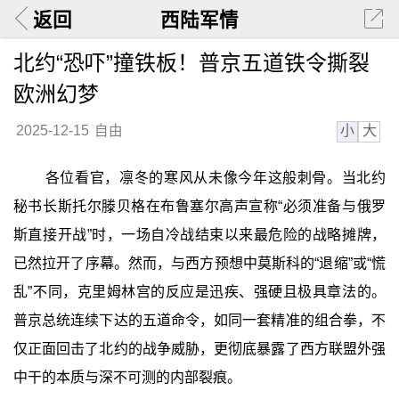
返回
西陆军情
北约“恐吓”撞铁板！普京五道铁令撕裂
欧洲幻梦
小
大
2025-12-15
自由
各位看官，凛冬的寒风从未像今年这般刺骨。当北约
秘书长斯托尔滕贝格在布鲁塞尔高声宣称“必须准备与俄罗
斯直接开战”时，一场自冷战结束以来最危险的战略摊牌，
已然拉开了序幕。然而，与西方预想中莫斯科的“退缩”或“慌
乱”不同，克里姆林宫的反应是迅疾、强硬且极具章法的。
普京总统连续下达的五道命令，如同一套精准的组合拳，不
仅正面回击了北约的战争威胁，更彻底暴露了西方联盟外强
中干的本质与深不可测的内部裂痕。