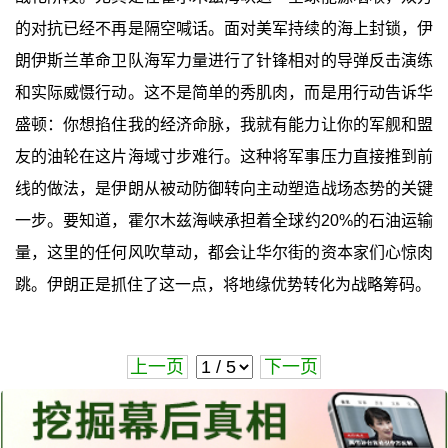
的对抗已经不再是隔空喊话。面对美军持续的海上封锁，伊
朗伊斯兰革命卫队海军力量进行了针锋相对的导弹反击演练
和实际威慑行动。这不是简单的秀肌肉，而是用行动告诉华
盛顿：你想掐住我的经济命脉，我就有能力让你的军舰和盟
友的油轮在这片海域寸步难行。这种将军事压力直接推到前
线的做法，是伊朗从被动防御转向主动塑造战场态势的关键
一步。要知道，霍尔木兹海峡承担着全球约20%的石油运输
量，这里的任何风吹草动，都会让华尔街的资本家们心惊肉
跳。伊朗正是抓住了这一点，将地缘优势转化为战略筹码。
上一页
下一页