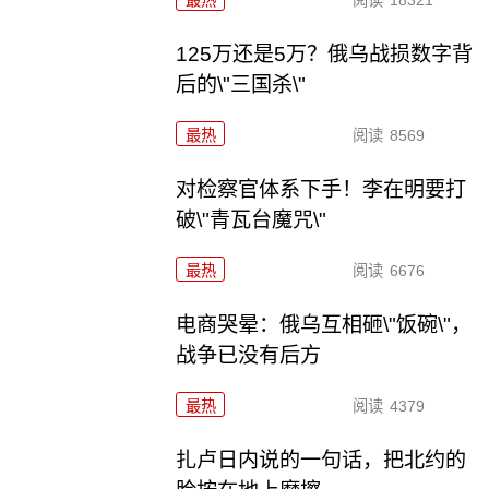
最热
阅读
18321
125万还是5万？俄乌战损数字背
后的\"三国杀\"
最热
阅读
8569
对检察官体系下手！李在明要打
破\"青瓦台魔咒\"
最热
阅读
6676
电商哭晕：俄乌互相砸\"饭碗\"，
战争已没有后方
最热
阅读
4379
扎卢日内说的一句话，把北约的