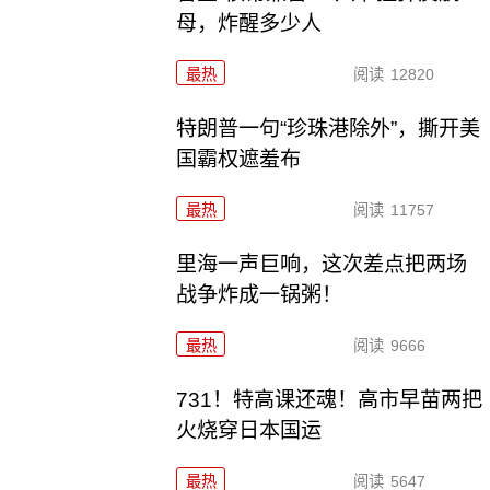
母，炸醒多少人
最热
阅读
12820
特朗普一句“珍珠港除外”，撕开美
国霸权遮羞布
最热
阅读
11757
里海一声巨响，这次差点把两场
战争炸成一锅粥！
最热
阅读
9666
731！特高课还魂！高市早苗两把
火烧穿日本国运
最热
阅读
5647