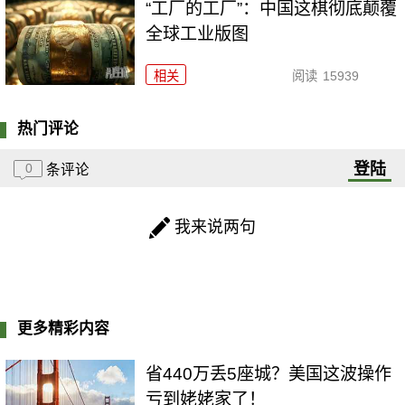
“工厂的工厂”：中国这棋彻底颠覆
全球工业版图
相关
阅读
15939
热门评论
登陆
0
条评论
我来说两句
更多精彩内容
省440万丢5座城？美国这波操作
亏到姥姥家了！