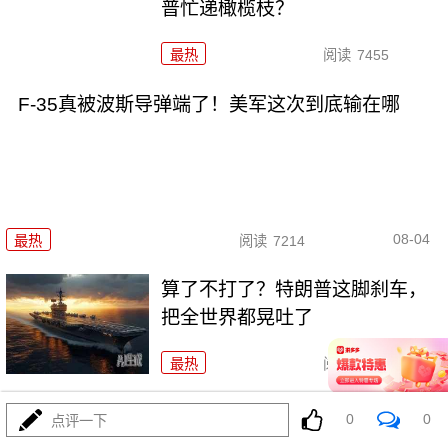
普忙递橄榄枝？
最热
阅读
7455
F-35真被波斯导弹端了！美军这次到底输在哪
08-04
最热
阅读
7214
算了不打了？特朗普这脚刹车，
把全世界都晃吐了
最热
阅读
16115
一张图让印度陷入死寂，五枚金
0
0
点评一下
牌背后的终极真相