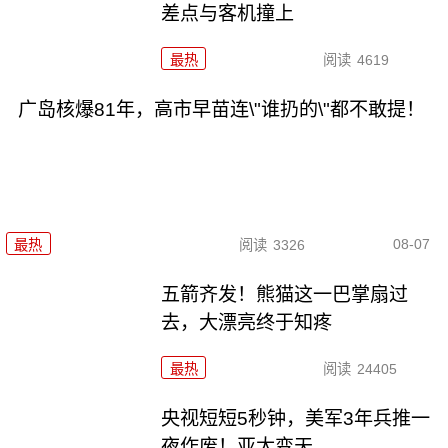
差点与客机撞上
最热
阅读
4619
广岛核爆81年，高市早苗连\"谁扔的\"都不敢提！
08-07
最热
阅读
3326
五箭齐发！熊猫这一巴掌扇过
去，大漂亮终于知疼
最热
阅读
24405
央视短短5秒钟，美军3年兵推一
夜作废！亚太变天