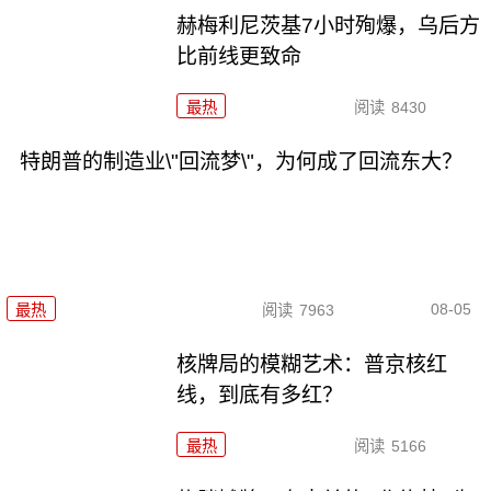
赫梅利尼茨基7小时殉爆，乌后方
比前线更致命
最热
阅读
8430
特朗普的制造业\"回流梦\"，为何成了回流东大？
08-05
最热
阅读
7963
核牌局的模糊艺术：普京核红
线，到底有多红？
最热
阅读
5166