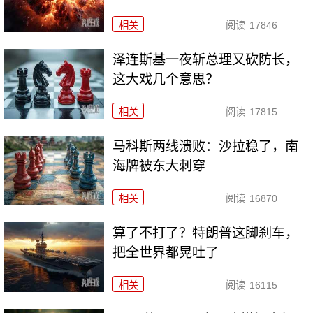
相关
阅读
17846
泽连斯基一夜斩总理又砍防长，
这大戏几个意思？
相关
阅读
17815
马科斯两线溃败：沙拉稳了，南
海牌被东大刺穿
相关
阅读
16870
算了不打了？特朗普这脚刹车，
把全世界都晃吐了
相关
阅读
16115