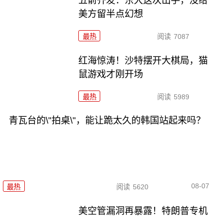
五箭齐发：东大这次出手，没给
美方留半点幻想
最热
阅读
7087
红海惊涛！沙特摆开大棋局，猫
鼠游戏才刚开场
最热
阅读
5989
青瓦台的\"拍桌\"，能让跪太久的韩国站起来吗？
08-07
最热
阅读
5620
美空管漏洞再暴露！特朗普专机