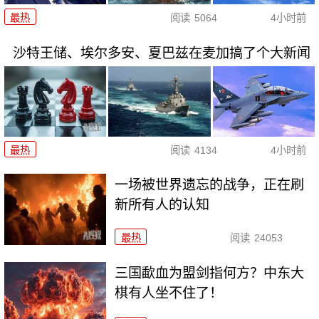
最热
阅读
5064
4小时前
沙特王储、埃尔多安、夏巴兹在麦加搞了个大新闻
最热
阅读
4134
4小时前
一场被世界遗忘的战争，正在刷
新所有人的认知
最热
阅读
24053
三国歃血为盟剑指何方？中东大
棋有人坐不住了！