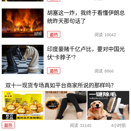
胡塞这一炸，我终于看懂伊朗总
统昨天那句话了
最热
阅读
10042
印度豪赌千亿卢比，要对中国光
伏“卡脖子”？
最热
阅读
8866
双十一现货专场真如平台商家所说的那样吗？
最热
阅读
31145
4小时前