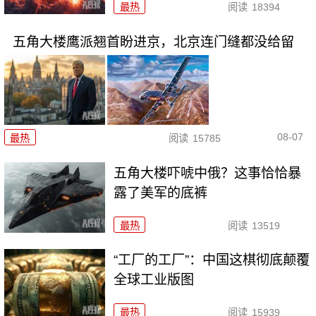
最热
阅读
18394
五角大楼鹰派翘首盼进京，北京连门缝都没给留
08-07
最热
阅读
15785
五角大楼吓唬中俄？这事恰恰暴
露了美军的底裤
最热
阅读
13519
“工厂的工厂”：中国这棋彻底颠覆
全球工业版图
最热
阅读
15939