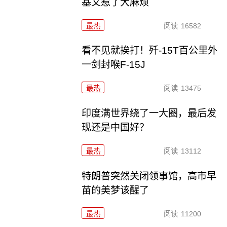
基又惹了大麻烦
最热
阅读
16582
看不见就挨打！歼-15T百公里外
一剑封喉F-15J
最热
阅读
13475
印度满世界绕了一大圈，最后发
现还是中国好？
最热
阅读
13112
特朗普突然关闭领事馆，高市早
苗的美梦该醒了
最热
阅读
11200