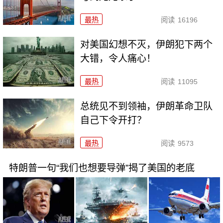
最热
阅读
16196
对美国幻想不灭，伊朗犯下两个
大错，令人痛心！
最热
阅读
11095
总统见不到领袖，伊朗革命卫队
自己下令开打？
最热
阅读
9573
特朗普一句“我们也想要导弹”揭了美国的老底