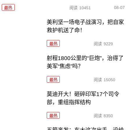
08-07
最热
阅读
10451
美利坚一场电子战演习，把自家
救护机送了命！
最热
阅读
9229
射程1800公里的“巨炮”，治得了
美军“焦虑”吗？
最热
阅读
15050
莫迪开大！砸碎印军17个司令
部，重组指挥结构
最热
阅读
8350