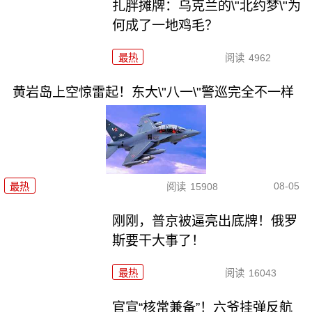
扎胖摊牌：乌克兰的\"北约梦\"为
何成了一地鸡毛？
最热
阅读
4962
黄岩岛上空惊雷起！东大\"八一\"警巡完全不一样
08-05
最热
阅读
15908
刚刚，普京被逼亮出底牌！俄罗
斯要干大事了！
最热
阅读
16043
官宣“核常兼备”！六爷挂弹反航