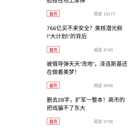
脸按在地上摩擦
最热
阅读
13177
766亿买不来安全？美核潜光鲜
\"大计划\"的背后
最热
阅读
6740
被俄导弹天天“洗地”，泽连斯基还
在做着美梦！
最热
阅读
6098
删去28字，扩军一整本！高市的
把戏骗不了东大
最热
阅读
5738