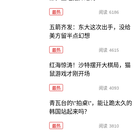
最热
阅读
6186
五箭齐发：东大这次出手，没给
美方留半点幻想
最热
阅读
4615
红海惊涛！沙特摆开大棋局，猫
鼠游戏才刚开场
最热
阅读
4093
青瓦台的\"拍桌\"，能让跪太久的
韩国站起来吗？
最热
阅读
3810