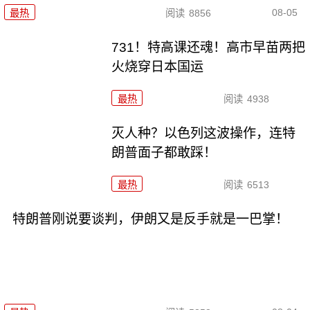
08-05
最热
阅读
8856
731！特高课还魂！高市早苗两把
火烧穿日本国运
最热
阅读
4938
灭人种？以色列这波操作，连特
朗普面子都敢踩！
最热
阅读
6513
特朗普刚说要谈判，伊朗又是反手就是一巴掌！