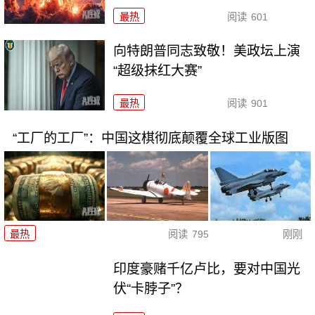
最热
阅读
601
向特朗普同志致敬！美政坛上演
“超级抹红大赛”
最热
阅读
901
“工厂的工厂”：中国这棋彻底颠覆全球工业版图
最热
阅读
795
刚刚
印度豪赌千亿卢比，要对中国光
伏“卡脖子”？