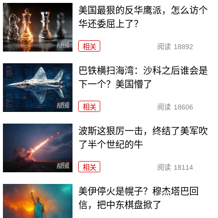
美国最狠的反华鹰派，怎么访个
华还委屈上了？
相关
阅读
18892
巴铁横扫海湾：沙科之后谁会是
下一个？美国懵了
相关
阅读
18606
波斯这狠厉一击，终结了美军吹
了半个世纪的牛
相关
阅读
18114
美伊停火是幌子？穆杰塔巴回
信，把中东棋盘掀了