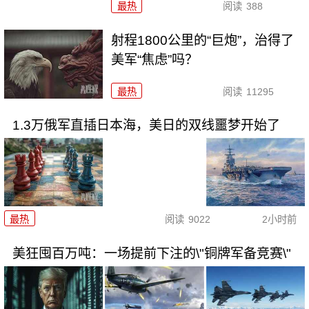
最热
阅读
388
射程1800公里的“巨炮”，治得了
美军“焦虑”吗？
最热
阅读
11295
1.3万俄军直插日本海，美日的双线噩梦开始了
最热
阅读
9022
2小时前
美狂囤百万吨：一场提前下注的\"铜牌军备竞赛\"