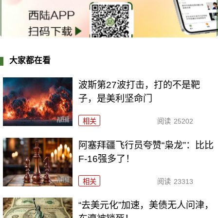
大家都在看
波斯第27波打击，打的不是靶
子，是美利坚命门
相关
阅读
25202
阿塞拜疆飞行员夸赞“枭龙”：比比
F-16强多了！
相关
阅读
23313
“去美元化”加速，美债无人问津，