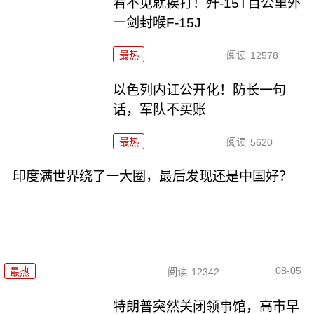
看不见就挨打！歼-15T百公里外
一剑封喉F-15J
最热
阅读
12578
以色列内讧公开化！防长一句
话，军队不买账
最热
阅读
5620
印度满世界绕了一大圈，最后发现还是中国好？
08-05
最热
阅读
12342
特朗普突然关闭领事馆，高市早