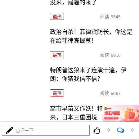
没来，最骚的来了
最热
阅读
5845
政治自杀！菲律宾防长，你这是
在给菲律宾掘墓！
最热
阅读
6916
特朗普这狼来了连演十遍，伊
朗：你猜我信不信？
最热
阅读
5067
高市早苗又作妖！特高课卷土重
来，日本三重困境
0
0
点评一下
最热
阅读
4445