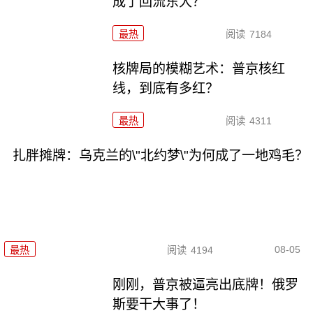
成了回流东大？
最热
阅读
7184
核牌局的模糊艺术：普京核红
线，到底有多红？
最热
阅读
4311
扎胖摊牌：乌克兰的\"北约梦\"为何成了一地鸡毛？
08-05
最热
阅读
4194
刚刚，普京被逼亮出底牌！俄罗
斯要干大事了！