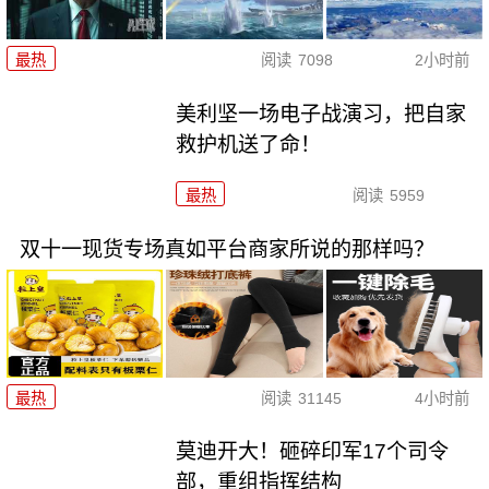
最热
阅读
7098
2小时前
美利坚一场电子战演习，把自家
救护机送了命！
最热
阅读
5959
双十一现货专场真如平台商家所说的那样吗？
最热
阅读
31145
4小时前
莫迪开大！砸碎印军17个司令
部，重组指挥结构