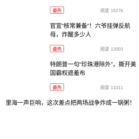
最热
阅读
15276
官宣“核常兼备”！六爷挂弹反航
母，炸醒多少人
最热
阅读
12003
特朗普一句“珍珠港除外”，撕开美
国霸权遮羞布
最热
阅读
11011
里海一声巨响，这次差点把两场战争炸成一锅粥！