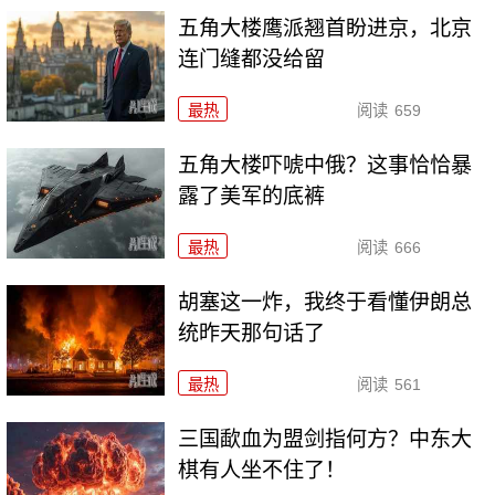
五角大楼鹰派翘首盼进京，北京
连门缝都没给留
最热
阅读
659
五角大楼吓唬中俄？这事恰恰暴
露了美军的底裤
最热
阅读
666
胡塞这一炸，我终于看懂伊朗总
统昨天那句话了
最热
阅读
561
三国歃血为盟剑指何方？中东大
棋有人坐不住了！