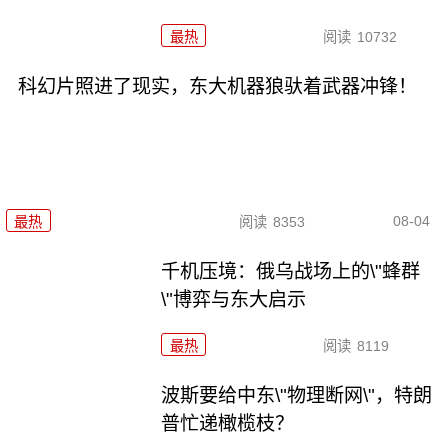
最热
阅读
10732
科幻片照进了现实，东大机器狼驮着武器冲锋！
08-04
最热
阅读
8353
千机压境：俄乌战场上的\"蜂群
\"博弈与东大启示
最热
阅读
8119
波斯要给中东\"物理断网\"，特朗
普忙递橄榄枝？