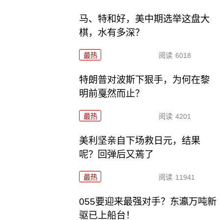
马、特和好，美中期选举这盘大
棋，水有多深？
最热
阅读
6018
特朗普对波斯下狠手，为何在黎
明前戛然而止？
最热
阅读
4201
美利坚亲自下场救日元，结果
呢？回弹后又蔫了
最热
阅读
11941
055要迎来最强对手？东瀛万吨新
驱已上船台！