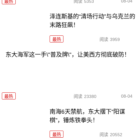
08-04
最热
阅读
5353
泽连斯基的“清场行动”与乌克兰的
末路狂飙！
最热
阅读
3959
东大海军这一手\"普及牌\"，让美西方彻底破防！
08-04
最热
阅读
23380
南海6天禁航，东大摆下“阳谋
棋”，锤炼铁拳头！
最热
阅读
20552