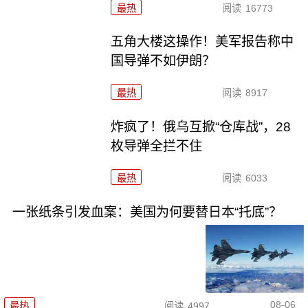
最热
阅读
16773
五角大楼这操作！美军报告称中
国导弹不如伊朗？
最热
阅读
8917
炸疯了！俄乌互掀“仓库战”，28
枚导弹全拦不住
最热
阅读
6033
一张纸条引发血案：美国为何要替日本“托底”？
08-06
最热
阅读
4997