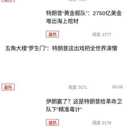
特朗普“黄金舰队”：2750亿美金
堆出海上棺材
最热
阅读
3777
五角大楼“罗生门”：特朗普这出戏把全世界演懵
08-06
最热
阅读
3671
伊朗赢了？这是特朗普给革命卫
队下“精准毒计”
最热
阅读
5178