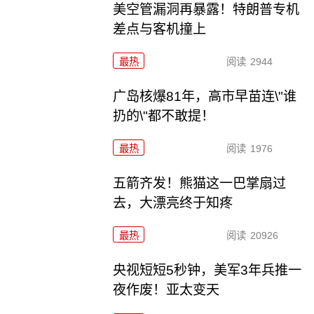
美空管漏洞再暴露！特朗普专机
差点与客机撞上
最热
阅读
2944
广岛核爆81年，高市早苗连\"谁
扔的\"都不敢提！
最热
阅读
1976
五箭齐发！熊猫这一巴掌扇过
去，大漂亮终于知疼
最热
阅读
20926
央视短短5秒钟，美军3年兵推一
夜作废！亚太变天