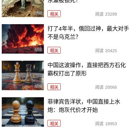
东瀛被锁死！
相关
阅读
23299
打了4年半，俄回过神，最大对手
不是乌克兰？
相关
阅读
20425
中国这波操作，直接把西方石化
霸权打出了原形
相关
阅读
20066
菲律宾告洋状，中国直接上水
炮：炮灰代价才开始
相关
阅读
18953