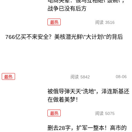
电商哭晕：俄乌互相砸\"饭碗\"，
战争已没有后方
最热
阅读
3516
766亿买不来安全？美核潜光鲜\"大计划\"的背后
08-06
最热
阅读
5842
被俄导弹天天“洗地”，泽连斯基还
在做着美梦！
最热
阅读
5075
删去28字，扩军一整本！高市的