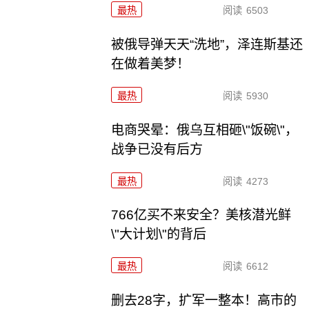
最热
阅读
6503
被俄导弹天天“洗地”，泽连斯基还
在做着美梦！
最热
阅读
5930
电商哭晕：俄乌互相砸\"饭碗\"，
战争已没有后方
最热
阅读
4273
766亿买不来安全？美核潜光鲜
\"大计划\"的背后
最热
阅读
6612
删去28字，扩军一整本！高市的