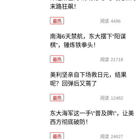
末路狂飙！
最热
阅读
4496
南海6天禁航，东大摆下“阳谋
棋”，锤炼铁拳头！
最热
阅读
21718
美利坚亲自下场救日元，结果
呢？回弹后又蔫了
最热
阅读
12482
东大海军这一手\"普及牌\"，让美
西方彻底破防！
最热
阅读
24627