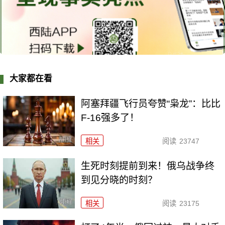
大家都在看
阿塞拜疆飞行员夸赞“枭龙”：比比
F-16强多了！
相关
阅读
23747
生死时刻提前到来！俄乌战争终
到见分晓的时刻？
相关
阅读
23175