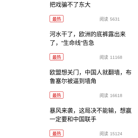
把戏骗不了东大
最热
阅读
5631
河水干了，欧洲的底裤露出来
了，“生命线”告急
最热
阅读
11168
欧盟想关门，中国人就翻墙，布
鲁塞尔被逼到墙角
最热
阅读
16618
暴风来袭，这局决不能输，想赢
一定要和中国联手
最热
阅读
15124