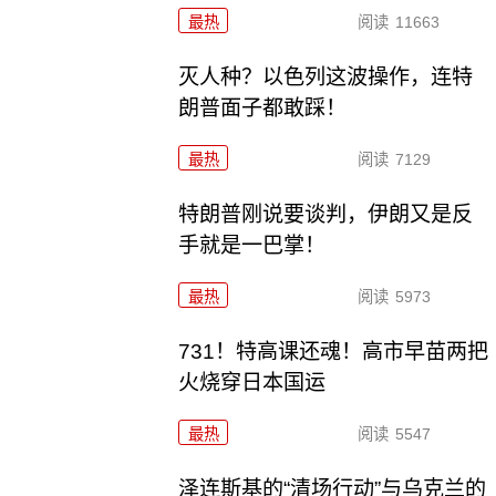
最热
阅读
11663
灭人种？以色列这波操作，连特
朗普面子都敢踩！
最热
阅读
7129
特朗普刚说要谈判，伊朗又是反
手就是一巴掌！
最热
阅读
5973
731！特高课还魂！高市早苗两把
火烧穿日本国运
最热
阅读
5547
泽连斯基的“清场行动”与乌克兰的