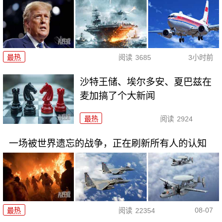
最热
阅读
3685
3小时前
沙特王储、埃尔多安、夏巴兹在
麦加搞了个大新闻
最热
阅读
2924
一场被世界遗忘的战争，正在刷新所有人的认知
08-07
最热
阅读
22354