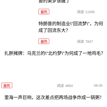
苗的美梦该醒了
最热
阅读
11095
特朗普的制造业\"回流梦\"，为何
成了回流东大？
最热
阅读
7847
扎胖摊牌：乌克兰的\"北约梦\"为何成了一地鸡毛？
08-05
最热
阅读
4864
里海一声巨响，这次差点把两场战争炸成一锅粥！