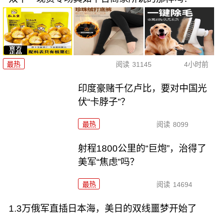
最热
阅读
31145
4小时前
印度豪赌千亿卢比，要对中国光
伏“卡脖子”？
最热
阅读
8099
射程1800公里的“巨炮”，治得了
美军“焦虑”吗？
最热
阅读
14694
1.3万俄军直插日本海，美日的双线噩梦开始了