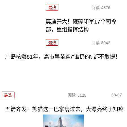
最热
阅读
4376
莫迪开大！砸碎印军17个司令
部，重组指挥结构
最热
阅读
8042
广岛核爆81年，高市早苗连\"谁扔的\"都不敢提！
08-07
最热
阅读
3125
五箭齐发！熊猫这一巴掌扇过去，大漂亮终于知疼