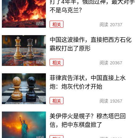
打了4年半，俄回过神，最大对手
不是乌克兰？
相关
阅读
20737
中国这波操作，直接把西方石化
霸权打出了原形
相关
阅读
20367
菲律宾告洋状，中国直接上水
炮：炮灰代价才开始
相关
阅读
19267
美伊停火是幌子？穆杰塔巴回
信，把中东棋盘掀了