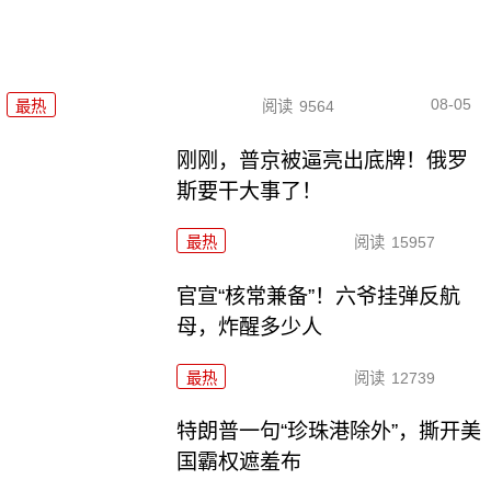
08-05
最热
阅读
9564
刚刚，普京被逼亮出底牌！俄罗
斯要干大事了！
最热
阅读
15957
官宣“核常兼备”！六爷挂弹反航
母，炸醒多少人
最热
阅读
12739
特朗普一句“珍珠港除外”，撕开美
国霸权遮羞布