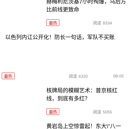
赫梅利尼茨基7小时殉爆，乌后方
比前线更致命
最热
阅读
8334
以色列内讧公开化！防长一句话，军队不买账
08-05
最热
阅读
6320
核牌局的模糊艺术：普京核红
线，到底有多红？
最热
阅读
5055
黄岩岛上空惊雷起！东大\"八一