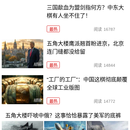
三国歃血为盟剑指何方？中东大
棋有人坐不住了！
最热
阅读
16787
五角大楼鹰派翘首盼进京，北京
连门缝都没给留
最热
阅读
14844
“工厂的工厂”：中国这棋彻底颠覆
全球工业版图
最热
阅读
14772
五角大楼吓唬中俄？这事恰恰暴露了美军的底裤