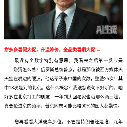
拼多多暑假大促，升温降价，全品类暑期大促 →
最近有个数字特别有意思，我看完之后第一反应是
——您猜怎么着？俄罗斯总统普京，就是那位被西方媒体天
天挂在嘴边的硬汉，他这辈子来中国的次数，整整25次！其
中18次是到的北京。这什么概念？我跟您说句不好听的，咱
好多在北京打工的朋友，一年到头回老家也就那么两三趟，
真要论进京的频率，普京同志可能比咱90%的国人都勤快。
您再看看大洋彼岸那位，不管是特朗普还是谁，九年