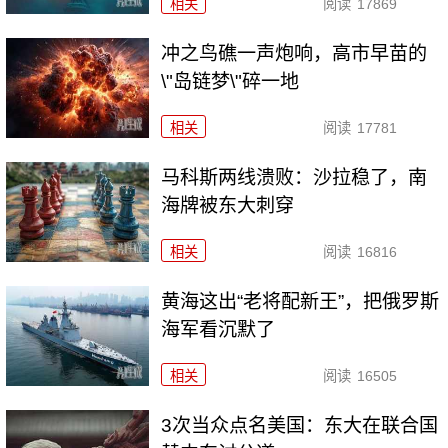
相关
阅读
17869
冲之鸟礁一声炮响，高市早苗的
\"岛链梦\"碎一地
相关
阅读
17781
马科斯两线溃败：沙拉稳了，南
海牌被东大刺穿
相关
阅读
16816
黄海这出“老将配新王”，把俄罗斯
海军看沉默了
相关
阅读
16505
3次当众点名美国：东大在联合国