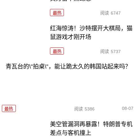
最热
阅读
6747
红海惊涛！沙特摆开大棋局，猫
鼠游戏才刚开场
最热
阅读
5737
青瓦台的\"拍桌\"，能让跪太久的韩国站起来吗？
08-07
最热
阅读
5386
美空管漏洞再暴露！特朗普专机
差点与客机撞上