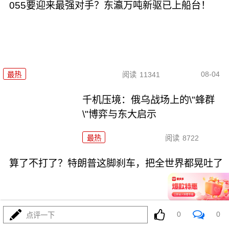
055要迎来最强对手？东瀛万吨新驱已上船台！
08-04
最热
阅读
11341
千机压境：俄乌战场上的\"蜂群
\"博弈与东大启示
最热
阅读
8722
算了不打了？特朗普这脚刹车，把全世界都晃吐了
0
0
点评一下