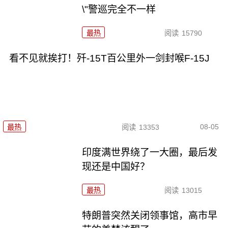
\"警巡完全不一样
最热
阅读
15790
看不见就挨打！歼-15T百公里外一剑封喉F-15J
08-05
最热
阅读
13353
印度满世界绕了一大圈，最后发
现还是中国好？
最热
阅读
13015
特朗普突然关闭领事馆，高市早