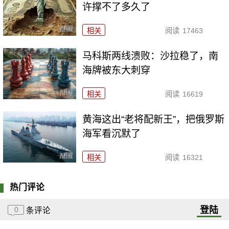
许撑不了多久了
相关
阅读
17463
马科斯两线溃败：沙拉稳了，南
海牌被东大刺穿
相关
阅读
16619
黄海这出“老将配新王”，把俄罗斯
海军看沉默了
相关
阅读
16321
热门评论
登陆
0
条评论