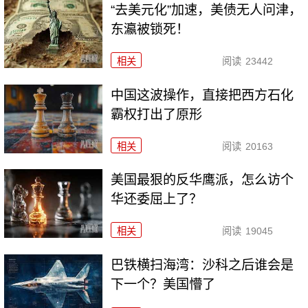
“去美元化”加速，美债无人问津，
东瀛被锁死！
相关
阅读
23442
中国这波操作，直接把西方石化
霸权打出了原形
相关
阅读
20163
美国最狠的反华鹰派，怎么访个
华还委屈上了？
相关
阅读
19045
巴铁横扫海湾：沙科之后谁会是
下一个？美国懵了