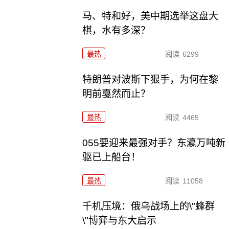
马、特和好，美中期选举这盘大
棋，水有多深？
最热
阅读
6299
特朗普对波斯下狠手，为何在黎
明前戛然而止？
最热
阅读
4465
055要迎来最强对手？东瀛万吨新
驱已上船台！
最热
阅读
11058
千机压境：俄乌战场上的\"蜂群
\"博弈与东大启示