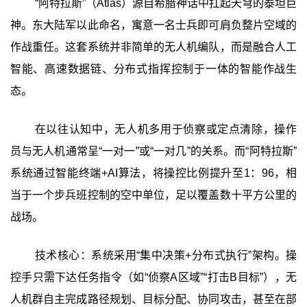
“阿特拉斯”（Atlas）源自希腊神话中扛起天穹的泰坦巨
神。东大陆军以此命名，寓意一名士兵即可肩负整片空域的
作战重任。这套系统并非简单的无人机编队，而是融合人工
智能、高速数据链、分布式指挥控制于一体的智能作战生
态。
在以往认知中，无人机多用于侦察或定点清除，操作
员与无人机通常呈“一对一”或“一对几”的关系。而“阿特拉斯”
系统通过智能终端+AI算法，将操控比例提升至1：96，相
当于一个步兵班控制的空中单位，足以覆盖数十平方公里的
战场。
技术核心：系统采用“集中决策+分布式执行”架构。操
控手只需下达任务指令（如“侦察A区域”“打击B目标”），无
人机群自主完成路径规划、目标分配、协同攻击，甚至在部