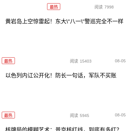
最热
阅读
7998
黄岩岛上空惊雷起！东大\"八一\"警巡完全不一样
08-05
最热
阅读
15403
以色列内讧公开化！防长一句话，军队不买账
08-05
最热
阅读
5945
核牌局的模糊艺术：普京核红线，到底有多红？