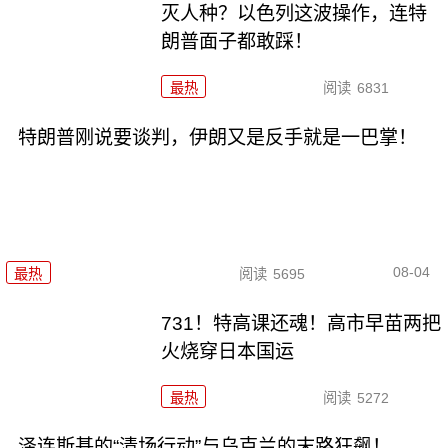
灭人种？以色列这波操作，连特
朗普面子都敢踩！
最热
阅读
6831
特朗普刚说要谈判，伊朗又是反手就是一巴掌！
08-04
最热
阅读
5695
731！特高课还魂！高市早苗两把
火烧穿日本国运
最热
阅读
5272
泽连斯基的“清场行动”与乌克兰的末路狂飙！