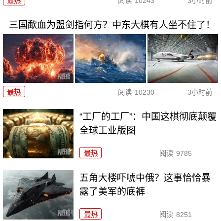
最热
阅读
10243
3小时前
三国歃血为盟剑指何方？中东大棋有人坐不住了！
最热
阅读
10230
3小时前
“工厂的工厂”：中国这棋彻底颠覆
全球工业版图
最热
阅读
9785
五角大楼吓唬中俄？这事恰恰暴
露了美军的底裤
最热
阅读
8251