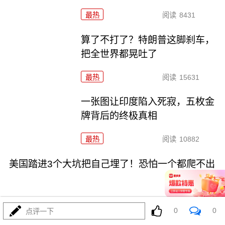
最热
阅读
8431
算了不打了？特朗普这脚刹车，
把全世界都晃吐了
最热
阅读
15631
一张图让印度陷入死寂，五枚金
牌背后的终极真相
最热
阅读
10882
美国踏进3个大坑把自己埋了！恐怕一个都爬不出
0
0
点评一下