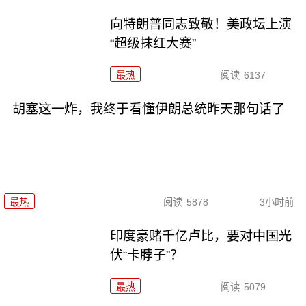
向特朗普同志致敬！美政坛上演
“超级抹红大赛”
最热
阅读
6137
胡塞这一炸，我终于看懂伊朗总统昨天那句话了
最热
阅读
5878
3小时前
印度豪赌千亿卢比，要对中国光
伏“卡脖子”？
最热
阅读
5079