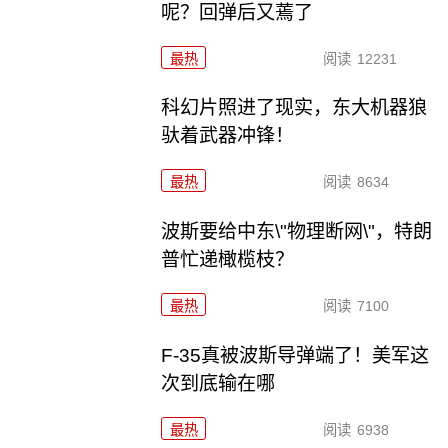
呢？回弹后又蔫了
最热
阅读
12231
科幻片照进了现实，东大机器狼
驮着武器冲锋！
最热
阅读
8634
波斯要给中东\"物理断网\"，特朗
普忙递橄榄枝？
最热
阅读
7100
F-35真被波斯导弹端了！美军这
次到底输在哪
最热
阅读
6938