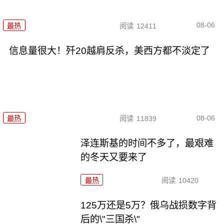
08-06
最热
阅读
12411
信息量很大！歼20越肩反杀，美西方都不淡定了
08-06
最热
阅读
11839
泽连斯基的时间不多了，最艰难
的冬天又要来了
最热
阅读
10420
125万还是5万？俄乌战损数字背
后的\"三国杀\"