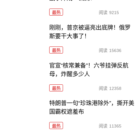
最热
阅读
9215
刚刚，普京被逼亮出底牌！俄罗
斯要干大事了！
最热
阅读
15636
官宣“核常兼备”！六爷挂弹反航
母，炸醒多少人
最热
阅读
12358
特朗普一句“珍珠港除外”，撕开美
国霸权遮羞布
最热
阅读
11365