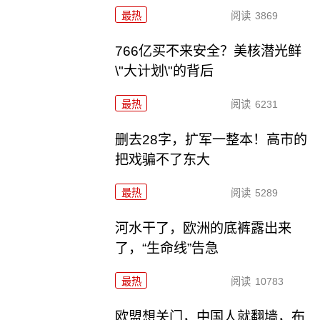
最热
阅读
3869
766亿买不来安全？美核潜光鲜
\"大计划\"的背后
最热
阅读
6231
删去28字，扩军一整本！高市的
把戏骗不了东大
最热
阅读
5289
河水干了，欧洲的底裤露出来
了，“生命线”告急
最热
阅读
10783
欧盟想关门，中国人就翻墙，布