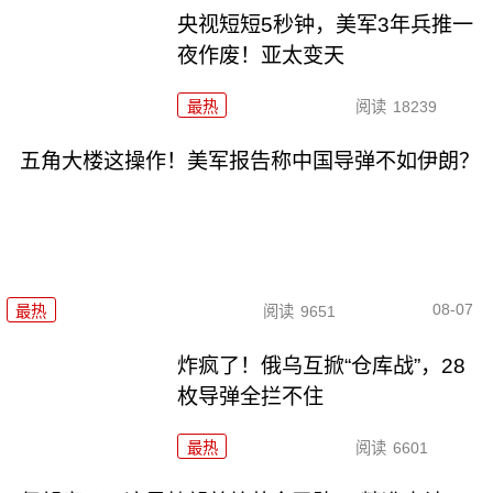
央视短短5秒钟，美军3年兵推一
夜作废！亚太变天
最热
阅读
18239
五角大楼这操作！美军报告称中国导弹不如伊朗？
08-07
最热
阅读
9651
炸疯了！俄乌互掀“仓库战”，28
枚导弹全拦不住
最热
阅读
6601