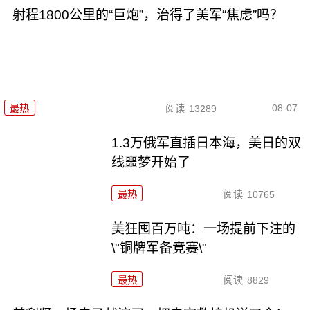
射程1800公里的“巨炮”，治得了美军“焦虑”吗？
08-07
最热
阅读
13289
1.3万俄军直插日本海，美日的双
线噩梦开始了
最热
阅读
10765
美狂囤百万吨：一场提前下注的
\"铜牌军备竞赛\"
最热
阅读
8829