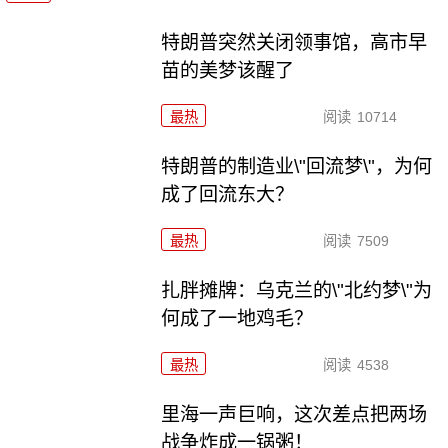
特朗普突然关闭领事馆，高市早
苗的美梦该醒了
最热
阅读
10714
特朗普的制造业\"回流梦\"，为何
成了回流东大？
最热
阅读
7509
扎胖摊牌：乌克兰的\"北约梦\"为
何成了一地鸡毛？
最热
阅读
4538
里海一声巨响，这次差点把两场
战争炸成一锅粥！