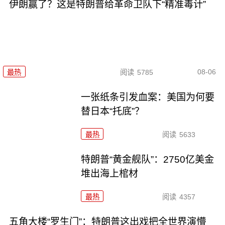
伊朗赢了？这是特朗普给革命卫队下“精准毒计”
08-06
最热
阅读
5785
一张纸条引发血案：美国为何要
替日本“托底”？
最热
阅读
5633
特朗普“黄金舰队”：2750亿美金
堆出海上棺材
最热
阅读
4357
五角大楼“罗生门”：特朗普这出戏把全世界演懵