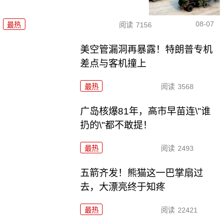
08-07
最热
阅读
7156
美空管漏洞再暴露！特朗普专机
差点与客机撞上
最热
阅读
3568
广岛核爆81年，高市早苗连\"谁
扔的\"都不敢提！
最热
阅读
2493
五箭齐发！熊猫这一巴掌扇过
去，大漂亮终于知疼
最热
阅读
22421