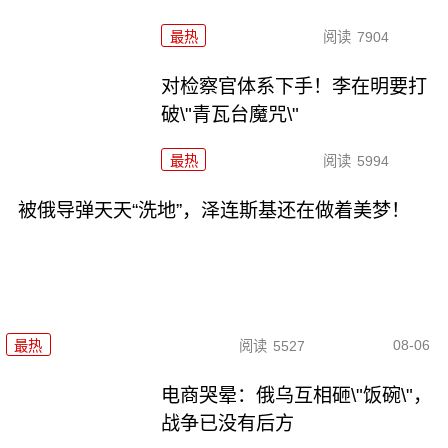
最热
阅读
7904
对检察官体系下手！李在明要打
破\"青瓦台魔咒\"
最热
阅读
5994
被俄导弹天天“洗地”，泽连斯基还在做着美梦！
08-06
最热
阅读
5527
电商哭晕：俄乌互相砸\"饭碗\"，
战争已没有后方