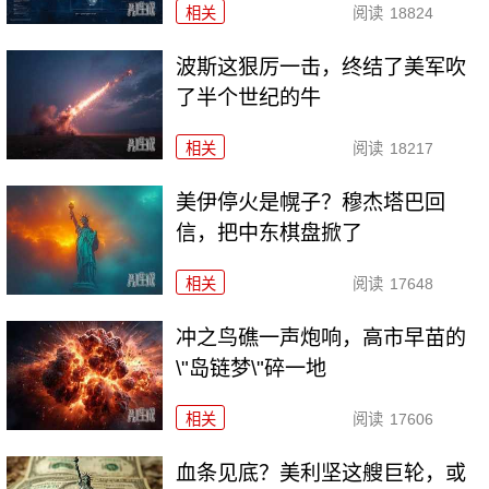
相关
阅读
18824
波斯这狠厉一击，终结了美军吹
了半个世纪的牛
相关
阅读
18217
美伊停火是幌子？穆杰塔巴回
信，把中东棋盘掀了
相关
阅读
17648
冲之鸟礁一声炮响，高市早苗的
\"岛链梦\"碎一地
相关
阅读
17606
血条见底？美利坚这艘巨轮，或