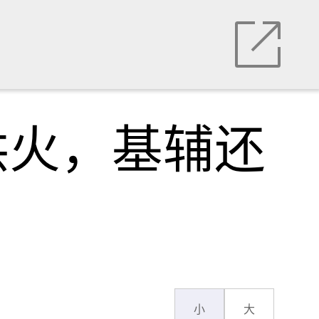
拱火，基辅还
小
大