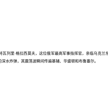
将瓦列里·格拉西莫夫，这位俄军最高军事指挥官，亲临乌克兰东
局的深水炸弹，其震荡波瞬间传遍基辅、华盛顿和布鲁塞尔。