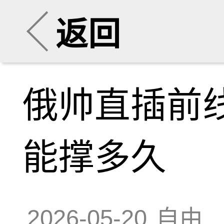
返回
俄帅直插前
能撑多久
2026-05-20
自由