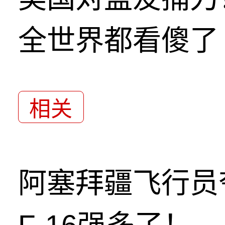
全世界都看傻了
相关
阿塞拜疆飞行员
F-16强多了！