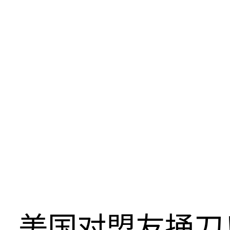
美国对盟友捅刀