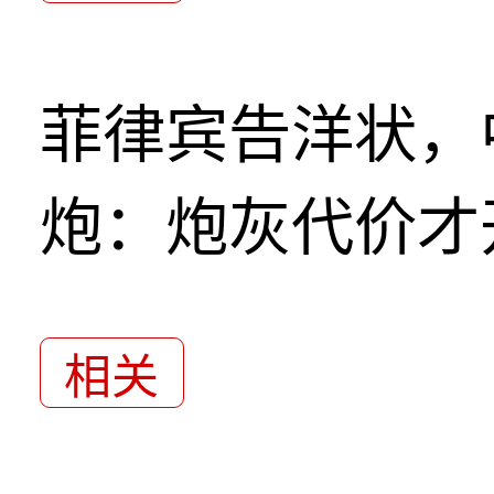
菲律宾告洋状，
炮：炮灰代价才
相关