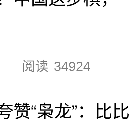
阅读
34924
夸赞“枭龙”：比比