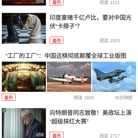
最热
阅读
1211
印度豪赌千亿卢比，要对中国光
伏“卡脖子”？
最热
阅读
1053
“工厂的工厂”：中国这棋彻底颠覆全球工业版图
最热
阅读
1826
35分钟前
向特朗普同志致敬！美政坛上演
“超级抹红大赛”
最热
阅读
1717