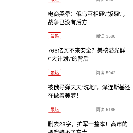
电商哭晕：俄乌互相砸\"饭碗\"，
战争已没有后方
最热
阅读
3588
766亿买不来安全？美核潜光鲜
\"大计划\"的背后
最热
阅读
5942
被俄导弹天天“洗地”，泽连斯基还
在做着美梦！
最热
阅读
5185
删去28字，扩军一整本！高市的
把戏骗不了东大