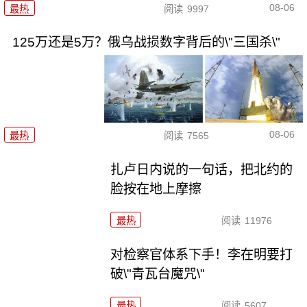
08-06
最热
阅读
9997
125万还是5万？俄乌战损数字背后的\"三国杀\"
08-06
最热
阅读
7565
扎卢日内说的一句话，把北约的
脸按在地上摩擦
最热
阅读
11976
对检察官体系下手！李在明要打
破\"青瓦台魔咒\"
最热
阅读
5607