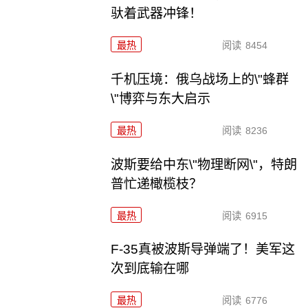
驮着武器冲锋！
最热
阅读
8454
千机压境：俄乌战场上的\"蜂群
\"博弈与东大启示
最热
阅读
8236
波斯要给中东\"物理断网\"，特朗
普忙递橄榄枝？
最热
阅读
6915
F-35真被波斯导弹端了！美军这
次到底输在哪
最热
阅读
6776