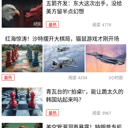
五箭齐发：东大这次出手，没给
美方留半点幻想
最热
阅读
4778
红海惊涛！沙特摆开大棋局，猫鼠游戏才刚开场
最热
阅读
4234
3小时前
青瓦台的\"拍桌\"，能让跪太久的
韩国站起来吗？
最热
阅读
3967
美空管漏洞再暴露！特朗普专机