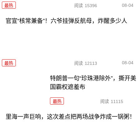
08-04
最热
阅读
15396
官宣“核常兼备”！六爷挂弹反航母，炸醒多少人
08-04
最热
阅读
12113
特朗普一句“珍珠港除外”，撕开美
国霸权遮羞布
最热
阅读
11115
里海一声巨响，这次差点把两场战争炸成一锅粥！