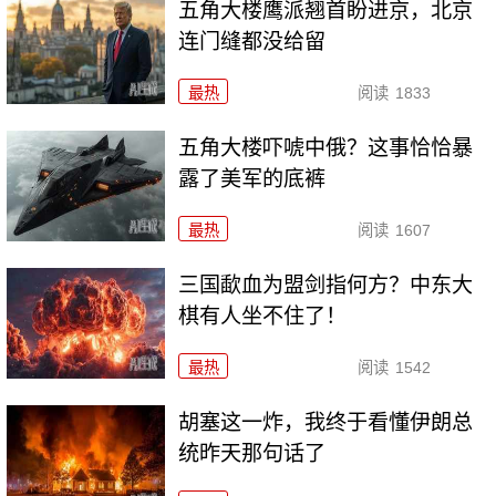
五角大楼鹰派翘首盼进京，北京
连门缝都没给留
最热
阅读
1833
五角大楼吓唬中俄？这事恰恰暴
露了美军的底裤
最热
阅读
1607
三国歃血为盟剑指何方？中东大
棋有人坐不住了！
最热
阅读
1542
胡塞这一炸，我终于看懂伊朗总
统昨天那句话了