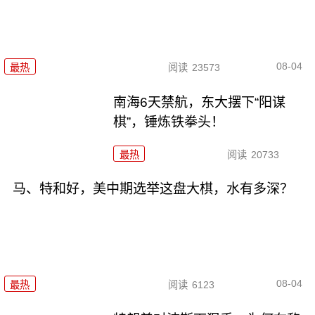
08-04
最热
阅读
23573
南海6天禁航，东大摆下“阳谋
棋”，锤炼铁拳头！
最热
阅读
20733
马、特和好，美中期选举这盘大棋，水有多深？
08-04
最热
阅读
6123