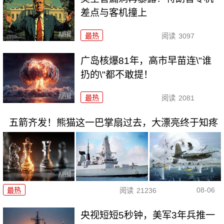
差点与客机撞上
最热
阅读
3097
广岛核爆81年，高市早苗连\"谁
扔的\"都不敢提！
最热
阅读
2081
五箭齐发！熊猫这一巴掌扇过去，大漂亮终于知疼
08-06
最热
阅读
21236
央视短短5秒钟，美军3年兵推一