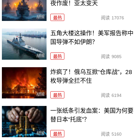
夜作废！亚太变天
最热
阅读
17076
五角大楼这操作！美军报告称中
国导弹不如伊朗？
最热
阅读
9085
炸疯了！俄乌互掀“仓库战”，28
枚导弹全拦不住
最热
阅读
6194
一张纸条引发血案：美国为何要
替日本“托底”？
最热
阅读
5160