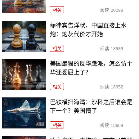
相关
阅读
20099
菲律宾告洋状，中国直接上水
炮：炮灰代价才开始
相关
阅读
18989
美国最狠的反华鹰派，怎么访个
华还委屈上了？
相关
阅读
18952
巴铁横扫海湾：沙科之后谁会是
下一个？美国懵了
相关
阅读
18688