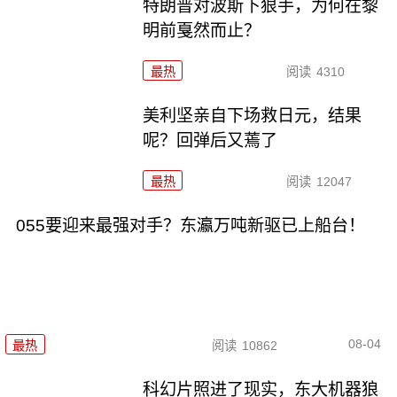
特朗普对波斯下狠手，为何在黎
明前戛然而止？
最热
阅读
4310
美利坚亲自下场救日元，结果
呢？回弹后又蔫了
最热
阅读
12047
055要迎来最强对手？东瀛万吨新驱已上船台！
08-04
最热
阅读
10862
科幻片照进了现实，东大机器狼