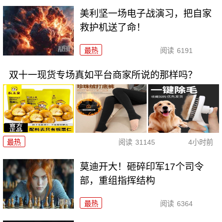
美利坚一场电子战演习，把自家
救护机送了命！
最热
阅读
6191
双十一现货专场真如平台商家所说的那样吗？
最热
阅读
31145
4小时前
莫迪开大！砸碎印军17个司令
部，重组指挥结构
最热
阅读
6364