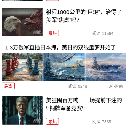
射程1800公里的“巨炮”，治得了
美军“焦虑”吗？
最热
阅读
11564
1.3万俄军直插日本海，美日的双线噩梦开始了
最热
阅读
9248
3小时前
美狂囤百万吨：一场提前下注的
\"铜牌军备竞赛\"
最热
阅读
7365