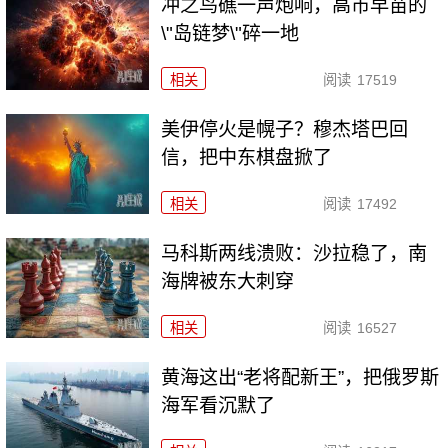
冲之鸟礁一声炮响，高市早苗的
\"岛链梦\"碎一地
相关
阅读
17519
美伊停火是幌子？穆杰塔巴回
信，把中东棋盘掀了
相关
阅读
17492
马科斯两线溃败：沙拉稳了，南
海牌被东大刺穿
相关
阅读
16527
黄海这出“老将配新王”，把俄罗斯
海军看沉默了