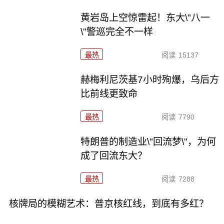
黄岩岛上空惊雷起！东大\"八一
\"警巡完全不一样
最热
阅读
15137
赫梅利尼茨基7小时殉爆，乌后方
比前线更致命
最热
阅读
7790
特朗普的制造业\"回流梦\"，为何
成了回流东大？
最热
阅读
7288
核牌局的模糊艺术：普京核红线，到底有多红？