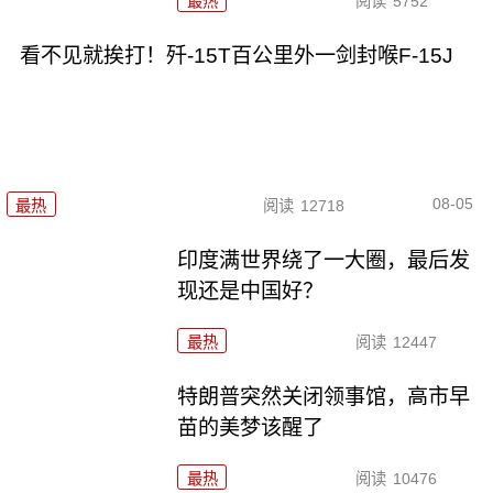
最热
阅读
5752
看不见就挨打！歼-15T百公里外一剑封喉F-15J
08-05
最热
阅读
12718
印度满世界绕了一大圈，最后发
现还是中国好？
最热
阅读
12447
特朗普突然关闭领事馆，高市早
苗的美梦该醒了
最热
阅读
10476