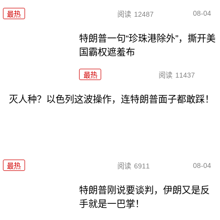
08-04
最热
阅读
12487
特朗普一句“珍珠港除外”，撕开美
国霸权遮羞布
最热
阅读
11437
灭人种？以色列这波操作，连特朗普面子都敢踩！
08-04
最热
阅读
6911
特朗普刚说要谈判，伊朗又是反
手就是一巴掌！