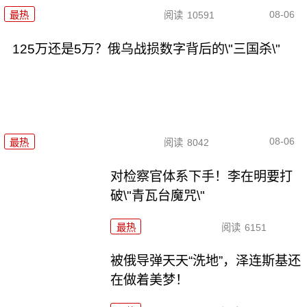
08-06
最热
阅读
10591
125万还是5万？俄乌战损数字背后的\"三国杀\"
08-06
最热
阅读
8042
对检察官体系下手！李在明要打
破\"青瓦台魔咒\"
最热
阅读
6151
被俄导弹天天“洗地”，泽连斯基还
在做着美梦！