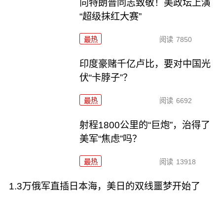
向特朗普同志致敬！美政坛上演
“超级抹红大赛”
最热
阅读
7850
印度豪赌千亿卢比，要对中国光
伏“卡脖子”？
最热
阅读
6692
射程1800公里的“巨炮”，治得了
美军“焦虑”吗？
最热
阅读
13918
1.3万俄军直插日本海，美日的双线噩梦开始了