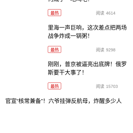
最热
阅读
4614
里海一声巨响，这次差点把两场
战争炸成一锅粥！
最热
阅读
9298
刚刚，普京被逼亮出底牌！俄罗
斯要干大事了！
最热
阅读
15703
官宣“核常兼备”！六爷挂弹反航母，炸醒多少人