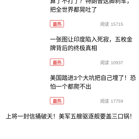
算了不打了？特朗普这脚刹车，
把全世界都晃吐了
最热
阅读
15715
一张图让印度陷入死寂，五枚金
牌背后的终极真相
最热
阅读
10937
美国踏进3个大坑把自己埋了！恐
怕一个都爬不出
最热
阅读
17759
上将一封信捅破天！美军五艘驱逐舰要盖三口锅！