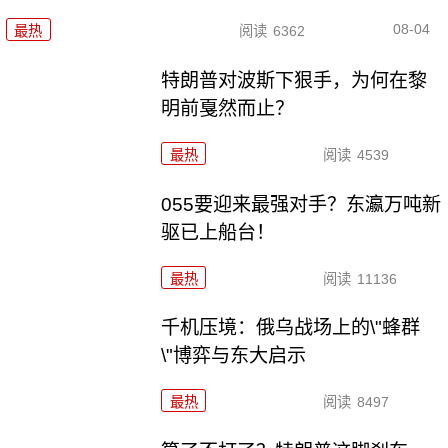
08-04
最热
阅读
6362
特朗普对波斯下狠手，为何在黎
明前戛然而止？
最热
阅读
4539
055要迎来最强对手？东瀛万吨新
驱已上船台！
最热
阅读
11136
千机压境：俄乌战场上的\"蜂群
\"博弈与东大启示
最热
阅读
8497