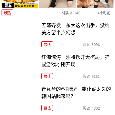
最热
阅读
31145
4小时前
五箭齐发：东大这次出手，没给
美方留半点幻想
最热
阅读
6096
红海惊涛！沙特摆开大棋局，猫
鼠游戏才刚开场
最热
阅读
5151
青瓦台的\"拍桌\"，能让跪太久的
韩国站起来吗？
最热
阅读
4802