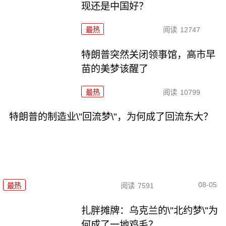
现还是中国好？
最热
阅读
12747
特朗普突然关闭领事馆，高市早
苗的美梦该醒了
最热
阅读
10799
特朗普的制造业\"回流梦\"，为何成了回流东大？
08-05
最热
阅读
7591
扎胖摊牌：乌克兰的\"北约梦\"为
何成了一地鸡毛？