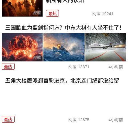
新所有人的认知
最热
阅读
19241
三国歃血为盟剑指何方？中东大棋有人坐不住了！
最热
阅读
13371
4小时前
五角大楼鹰派翘首盼进京，北京连门缝都没给留
最热
阅读
12875
4小时前