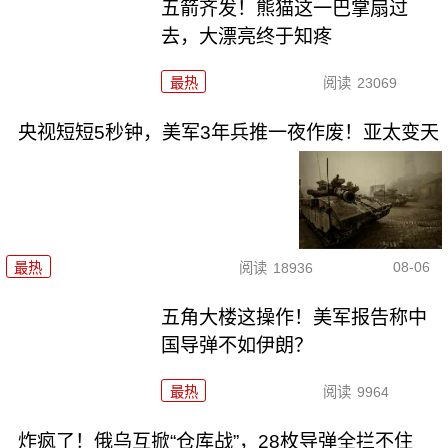
五箭齐发！熊猫这一巴掌扇过
去，大漂亮终于知疼
最热
阅读
23069
央视短短5秒钟，美军3年兵推一夜作废！亚太变天
08-06
最热
阅读
18936
五角大楼这操作！美军报告称中
国导弹不如伊朗？
最热
阅读
9964
炸疯了！俄乌互掀“仓库战”，28枚导弹全拦不住