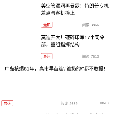
美空管漏洞再暴露！特朗普专机
差点与客机撞上
最热
阅读
3866
莫迪开大！砸碎印军17个司令
部，重组指挥结构
最热
阅读
7513
广岛核爆81年，高市早苗连\"谁扔的\"都不敢提！
08-07
最热
阅读
2689