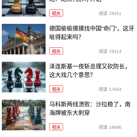
相关
阅读
19151
德国偷偷摸摸找中国“命门”，这牙
呲得起来吗？
相关
阅读
19114
泽连斯基一夜斩总理又砍防长，
这大戏几个意思？
相关
阅读
17643
马科斯两线溃败：沙拉稳了，南
海牌被东大刺穿
相关
阅读
16686