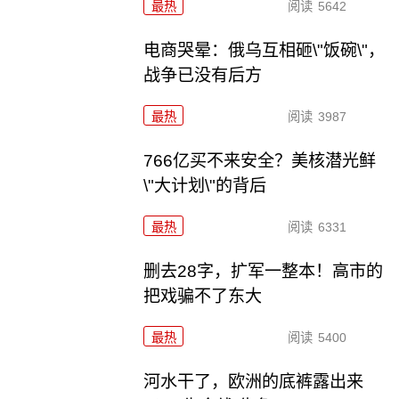
最热
阅读
5642
电商哭晕：俄乌互相砸\"饭碗\"，
战争已没有后方
最热
阅读
3987
766亿买不来安全？美核潜光鲜
\"大计划\"的背后
最热
阅读
6331
删去28字，扩军一整本！高市的
把戏骗不了东大
最热
阅读
5400
河水干了，欧洲的底裤露出来