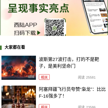
大家都在看
波斯第27波打击，打的不是靶
子，是美利坚命门
相关
阅读
25581
阿塞拜疆飞行员夸赞“枭龙”：比比
F-16强多了！
相关
阅读
23586