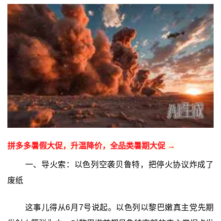
拼多多暑假大促，升温降价，全品类暑期大促 →
一、导火索：以色列空袭贝鲁特，把停火协议炸成了
废纸
这事儿得从6月7号说起。以色列以黎巴嫩真主党先期