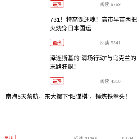
最热
阅读
5759
731！特高课还魂！高市早苗两把
火烧穿日本国运
最热
阅读
5341
泽连斯基的“清场行动”与乌克兰的
末路狂飙！
最热
阅读
4310
南海6天禁航，东大摆下“阳谋棋”，锤炼铁拳头！
08-04
最热
阅读
21265