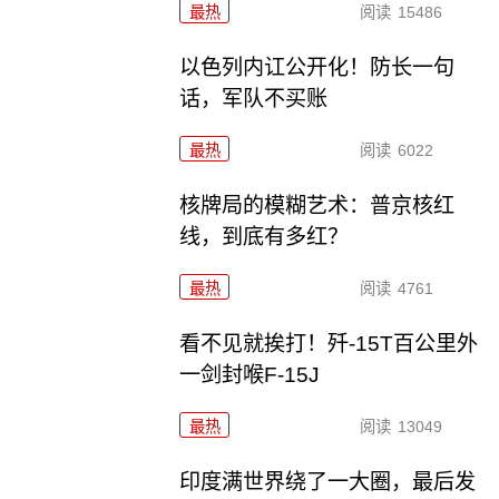
最热
阅读
15486
以色列内讧公开化！防长一句
话，军队不买账
最热
阅读
6022
核牌局的模糊艺术：普京核红
线，到底有多红？
最热
阅读
4761
看不见就挨打！歼-15T百公里外
一剑封喉F-15J
最热
阅读
13049
印度满世界绕了一大圈，最后发