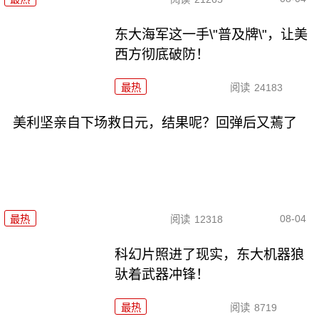
东大海军这一手\"普及牌\"，让美
西方彻底破防！
最热
阅读
24183
美利坚亲自下场救日元，结果呢？回弹后又蔫了
08-04
最热
阅读
12318
科幻片照进了现实，东大机器狼
驮着武器冲锋！
最热
阅读
8719