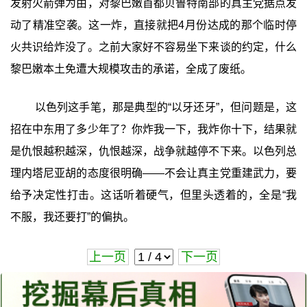
发射火箭弹为由，对黎巴嫩首都贝鲁特南部的真主党据点发
动了精准空袭。这一炸，直接就把4月份达成的那个临时停
火共识给炸没了。之前大家好不容易坐下来谈的约定，什么
黎巴嫩本土免遭大规模攻击的承诺，全成了废纸。
以色列这手笔，那是典型的“以牙还牙”，但问题是，这
招在中东用了多少年了？你炸我一下，我炸你十下，结果就
是仇恨越积越深，仇恨越深，战争就越停不下来。以色列总
理内塔尼亚胡的态度很明确——不会让真主党重建武力，要
给予决定性打击。这话听着硬气，但里头透着的，全是“我
不服，我还要打”的偏执。
上一页
下一页