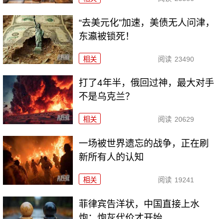
“去美元化”加速，美债无人问津，
东瀛被锁死！
相关
阅读
23490
打了4年半，俄回过神，最大对手
不是乌克兰？
相关
阅读
20629
一场被世界遗忘的战争，正在刷
新所有人的认知
相关
阅读
19241
菲律宾告洋状，中国直接上水
炮：炮灰代价才开始