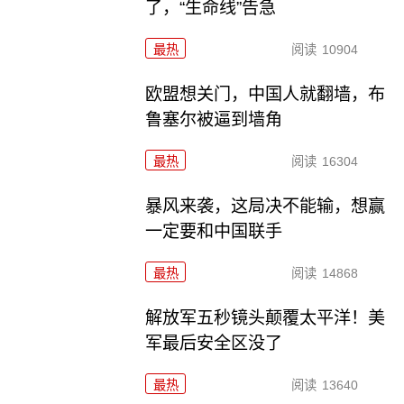
了，“生命线”告急
最热
阅读
10904
欧盟想关门，中国人就翻墙，布
鲁塞尔被逼到墙角
最热
阅读
16304
暴风来袭，这局决不能输，想赢
一定要和中国联手
最热
阅读
14868
解放军五秒镜头颠覆太平洋！美
军最后安全区没了
最热
阅读
13640