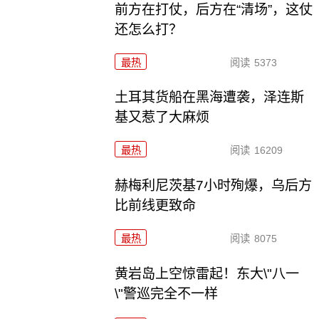
前方在打仗，后方在“清场”，这仗
还怎么打？
最热
阅读
5373
土耳其货船在黑海遭袭，泽连斯
基又惹了大麻烦
最热
阅读
16209
赫梅利尼茨基7小时殉爆，乌后方
比前线更致命
最热
阅读
8075
黄岩岛上空惊雷起！东大\"八一
\"警巡完全不一样