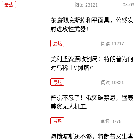
08-03
最热
阅读
23121
东瀛彻底撕掉和平面具，公然发
射进攻性武器！
最热
阅读
11217
美利坚资源收割局：特朗普为何
对乌稀土\"摊牌\"
最热
阅读
10321
普京不忍了！俄突破禁忌，猛轰
美资无人机工厂
最热
阅读
8775
海锁波斯还不够，特朗普又生毒