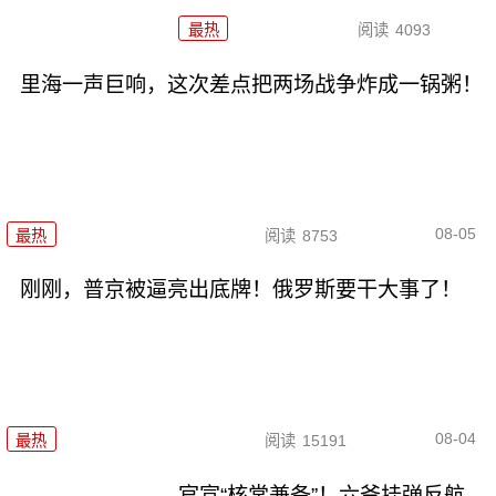
最热
阅读
4093
里海一声巨响，这次差点把两场战争炸成一锅粥！
08-05
最热
阅读
8753
刚刚，普京被逼亮出底牌！俄罗斯要干大事了！
08-04
最热
阅读
15191
官宣“核常兼备”！六爷挂弹反航