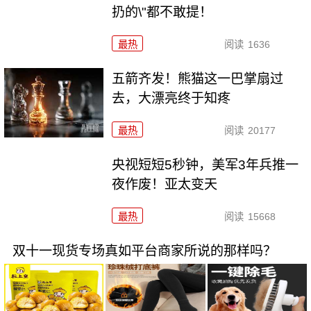
扔的\"都不敢提！
最热
阅读
1636
五箭齐发！熊猫这一巴掌扇过
去，大漂亮终于知疼
最热
阅读
20177
央视短短5秒钟，美军3年兵推一
夜作废！亚太变天
最热
阅读
15668
双十一现货专场真如平台商家所说的那样吗？