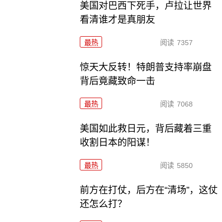
美国对巴西下死手，卢拉让世界
看清谁才是真朋友
最热
阅读
7357
惊天大反转！特朗普支持率崩盘
背后竟藏致命一击
最热
阅读
7068
美国如此救日元，背后藏着三重
收割日本的阳谋！
最热
阅读
5850
前方在打仗，后方在“清场”，这仗
还怎么打？