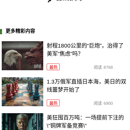
更多精彩内容
射程1800公里的“巨炮”，治得了
美军“焦虑”吗？
最热
阅读
8768
1.3万俄军直插日本海，美日的双
线噩梦开始了
最热
阅读
6900
美狂囤百万吨：一场提前下注的
\"铜牌军备竞赛\"