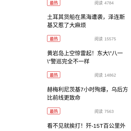
最热
阅读
4784
土耳其货船在黑海遭袭，泽连斯
基又惹了大麻烦
最热
阅读
15575
黄岩岛上空惊雷起！东大\"八一
\"警巡完全不一样
最热
阅读
14862
赫梅利尼茨基7小时殉爆，乌后方
比前线更致命
最热
阅读
7563
看不见就挨打！歼-15T百公里外