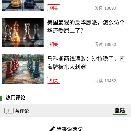
相关
阅读
18890
美国最狠的反华鹰派，怎么访个
华还委屈上了？
相关
阅读
18830
马科斯两线溃败：沙拉稳了，南
海牌被东大刺穿
相关
阅读
16432
热门评论
登陆
0
条评论
我来说两句