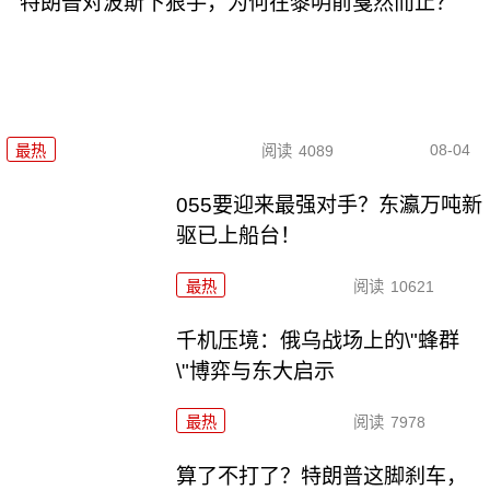
特朗普对波斯下狠手，为何在黎明前戛然而止？
08-04
最热
阅读
4089
055要迎来最强对手？东瀛万吨新
驱已上船台！
最热
阅读
10621
千机压境：俄乌战场上的\"蜂群
\"博弈与东大启示
最热
阅读
7978
算了不打了？特朗普这脚刹车，