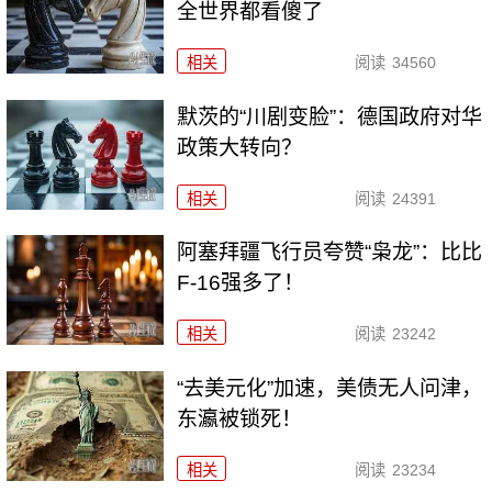
全世界都看傻了
相关
阅读
34560
默茨的“川剧变脸”：德国政府对华
政策大转向？
相关
阅读
24391
阿塞拜疆飞行员夸赞“枭龙”：比比
F-16强多了！
相关
阅读
23242
“去美元化”加速，美债无人问津，
东瀛被锁死！
相关
阅读
23234