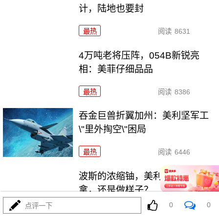
计，陆地也要封
最热
阅读
8631
4万吨老将压阵，054B新锐亮
相：美菲仔细品品
最热
阅读
8386
吞金巨兽折翼加州：美利坚军工
\"里外掏空\"困局
最热
阅读
6446
波斯的浓缩铀，美利坚是真想
拿，还是做样子？
0
0
点评一下
最热
阅读
4394