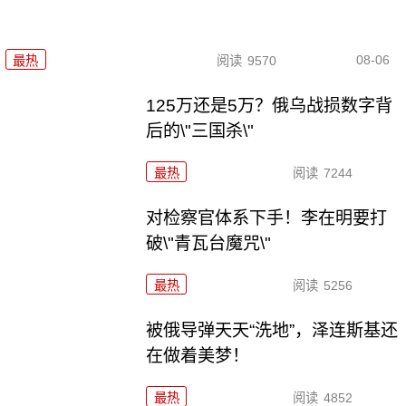
08-06
最热
阅读
9570
125万还是5万？俄乌战损数字背
后的\"三国杀\"
最热
阅读
7244
对检察官体系下手！李在明要打
破\"青瓦台魔咒\"
最热
阅读
5256
被俄导弹天天“洗地”，泽连斯基还
在做着美梦！
最热
阅读
4852