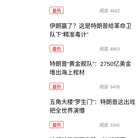
最热
阅读
4642
伊朗赢了？这是特朗普给革命卫
队下“精准毒计”
最热
阅读
4803
特朗普“黄金舰队”：2750亿美金
堆出海上棺材
最热
阅读
3458
五角大楼“罗生门”：特朗普这出戏
把全世界演懵
最热
阅读
3345