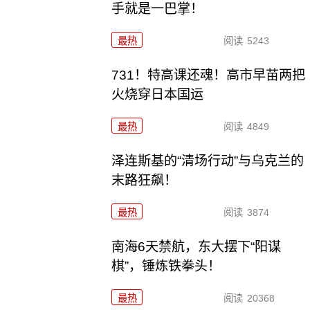
手就是一巴掌！
最热
阅读
5243
731！特高课还魂！高市早苗两把
火烧穿日本国运
最热
阅读
4849
泽连斯基的“清场行动”与乌克兰的
末路狂飙！
最热
阅读
3874
南海6天禁航，东大摆下“阳谋
棋”，锤炼铁拳头！
最热
阅读
20368