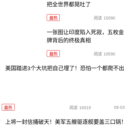
把全世界都晃吐了
最热
阅读
15090
一张图让印度陷入死寂，五枚金
牌背后的终极真相
最热
阅读
10590
美国踏进3个大坑把自己埋了！恐怕一个都爬不出
08-03
最热
阅读
16919
上将一封信捅破天！美军五艘驱逐舰要盖三口锅！