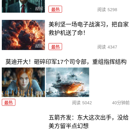
最热
阅读
5298
美利坚一场电子战演习，把自家
救护机送了命！
最热
阅读
4347
莫迪开大！砸碎印军17个司令部，重组指挥结构
最热
阅读
5042
40分钟前
五箭齐发：东大这次出手，没给
美方留半点幻想