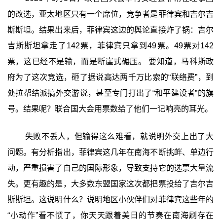
的改选，亚太地区只有一个席位，竞争者是菲律宾和吉尔吉
斯斯坦。结果出来后，菲律宾这边的舆论直接炸了锅：吉尔
吉斯斯坦拿走了142票，菲律宾只拿到49票。49票对142
票，这已经不是输，而是断崖式碾压。 要知道，马科斯政
府为了这次竞选，砸了据说高达两千万比索的“联络费”，到
处拉帮结派搞外交游说，甚至专门打出了“和平建设者”的旗
号。结果呢？联合国大会用票数给了他们一记响亮的耳光。
失败不丢人，但输得这么难看，就说明外交上出了大
问题。有分析指出，菲律宾这几年在南海不断挑衅、单边行
动，严重损害了自己的国际形象，导致支持它的选票大量流
失。更有趣的是，大多数东盟国家这次都把票投给了吉尔吉
斯斯坦。这说明什么？说明地区小伙伴们对菲律宾这些年的
“小动作”看不惯了，你天天跟着美日的节奏在南海刷存在