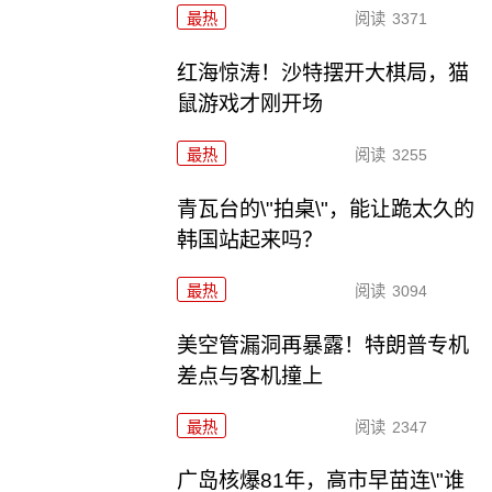
最热
阅读
3371
红海惊涛！沙特摆开大棋局，猫
鼠游戏才刚开场
最热
阅读
3255
青瓦台的\"拍桌\"，能让跪太久的
韩国站起来吗？
最热
阅读
3094
美空管漏洞再暴露！特朗普专机
差点与客机撞上
最热
阅读
2347
广岛核爆81年，高市早苗连\"谁