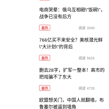
电商哭晕：俄乌互相砸\"饭碗\"，
战争已没有后方
最热
阅读
3340
766亿买不来安全？美核潜光鲜
\"大计划\"的背后
最热
阅读
5625
删去28字，扩军一整本！高市的
把戏骗不了东大
最热
阅读
4728
欧盟想关门，中国人就翻墙，布
鲁塞尔被逼到墙角