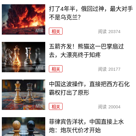
打了4年半，俄回过神，最大对手
不是乌克兰？
相关
阅读
20374
五箭齐发！熊猫这一巴掌扇过
去，大漂亮终于知疼
相关
阅读
20177
中国这波操作，直接把西方石化
霸权打出了原形
相关
阅读
20004
菲律宾告洋状，中国直接上水
炮：炮灰代价才开始