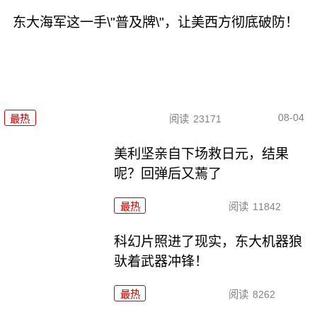
东大海军这一手\"普及牌\"，让美西方彻底破防！
08-04
最热
阅读
23171
美利坚亲自下场救日元，结果
呢？回弹后又蔫了
最热
阅读
11842
科幻片照进了现实，东大机器狼
驮着武器冲锋！
最热
阅读
8262