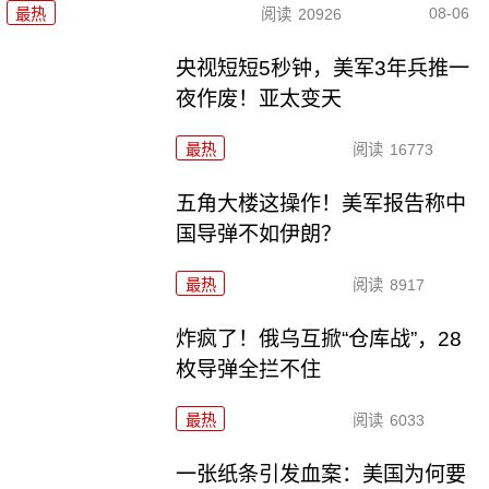
08-06
最热
阅读
20926
央视短短5秒钟，美军3年兵推一
夜作废！亚太变天
最热
阅读
16773
五角大楼这操作！美军报告称中
国导弹不如伊朗？
最热
阅读
8917
炸疯了！俄乌互掀“仓库战”，28
枚导弹全拦不住
最热
阅读
6033
一张纸条引发血案：美国为何要