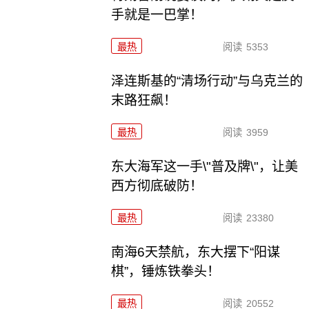
手就是一巴掌！
最热
阅读
5353
泽连斯基的“清场行动”与乌克兰的
末路狂飙！
最热
阅读
3959
东大海军这一手\"普及牌\"，让美
西方彻底破防！
最热
阅读
23380
南海6天禁航，东大摆下“阳谋
棋”，锤炼铁拳头！
最热
阅读
20552