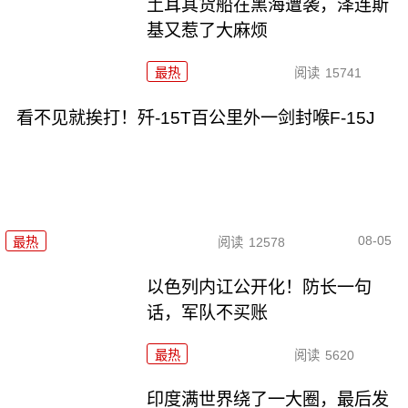
土耳其货船在黑海遭袭，泽连斯
基又惹了大麻烦
最热
阅读
15741
看不见就挨打！歼-15T百公里外一剑封喉F-15J
08-05
最热
阅读
12578
以色列内讧公开化！防长一句
话，军队不买账
最热
阅读
5620
印度满世界绕了一大圈，最后发