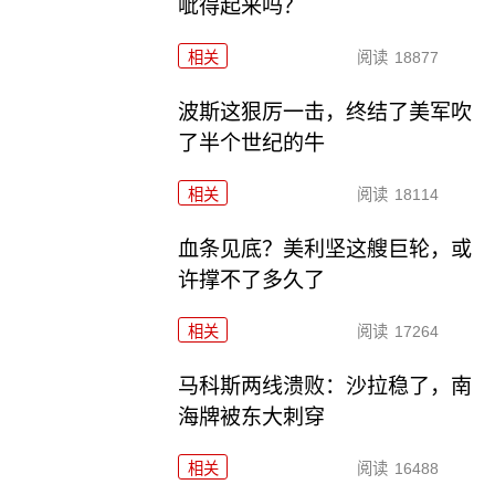
呲得起来吗？
相关
阅读
18877
波斯这狠厉一击，终结了美军吹
了半个世纪的牛
相关
阅读
18114
血条见底？美利坚这艘巨轮，或
许撑不了多久了
相关
阅读
17264
马科斯两线溃败：沙拉稳了，南
海牌被东大刺穿
相关
阅读
16488