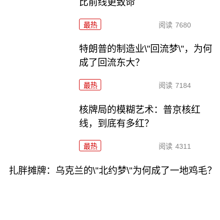
比前线更致命
最热
阅读
7680
特朗普的制造业\"回流梦\"，为何
成了回流东大？
最热
阅读
7184
核牌局的模糊艺术：普京核红
线，到底有多红？
最热
阅读
4311
扎胖摊牌：乌克兰的\"北约梦\"为何成了一地鸡毛？