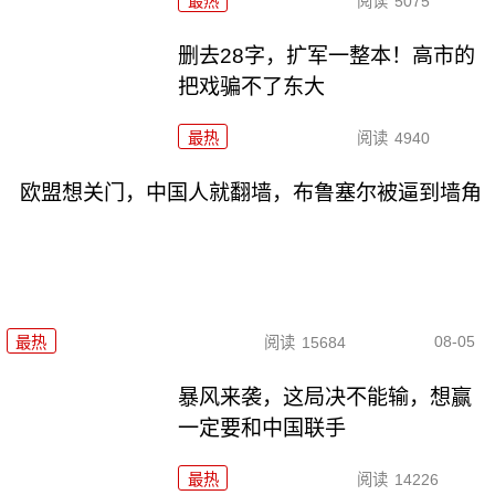
最热
阅读
5075
删去28字，扩军一整本！高市的
把戏骗不了东大
最热
阅读
4940
欧盟想关门，中国人就翻墙，布鲁塞尔被逼到墙角
08-05
最热
阅读
15684
暴风来袭，这局决不能输，想赢
一定要和中国联手
最热
阅读
14226