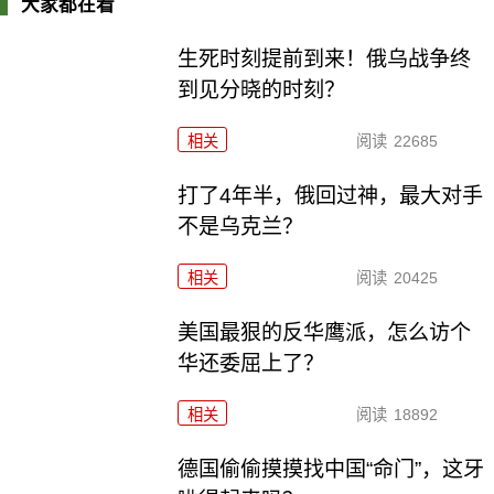
大家都在看
生死时刻提前到来！俄乌战争终
到见分晓的时刻？
相关
阅读
22685
打了4年半，俄回过神，最大对手
不是乌克兰？
相关
阅读
20425
美国最狠的反华鹰派，怎么访个
华还委屈上了？
相关
阅读
18892
德国偷偷摸摸找中国“命门”，这牙