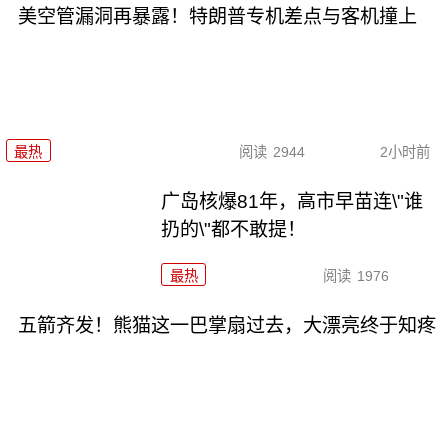
美空管漏洞再暴露！特朗普专机差点与客机撞上
最热
阅读
2944
2小时前
广岛核爆81年，高市早苗连\"谁
扔的\"都不敢提！
最热
阅读
1976
五箭齐发！熊猫这一巴掌扇过去，大漂亮终于知疼