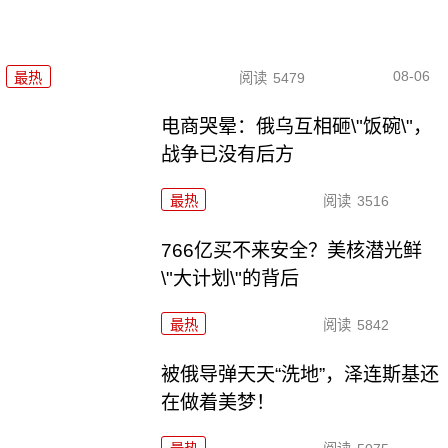
08-06
最热
阅读
5479
电商哭晕：俄乌互相砸\"饭碗\"，
战争已没有后方
最热
阅读
3516
766亿买不来安全？美核潜光鲜
\"大计划\"的背后
最热
阅读
5842
被俄导弹天天“洗地”，泽连斯基还
在做着美梦！