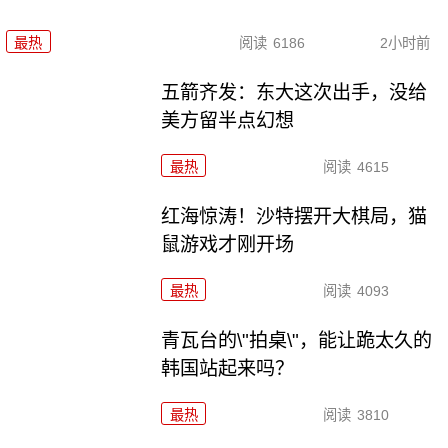
最热
阅读
6186
2小时前
五箭齐发：东大这次出手，没给
美方留半点幻想
最热
阅读
4615
红海惊涛！沙特摆开大棋局，猫
鼠游戏才刚开场
最热
阅读
4093
青瓦台的\"拍桌\"，能让跪太久的
韩国站起来吗？
最热
阅读
3810