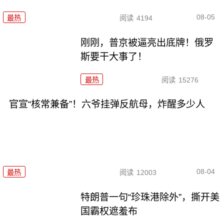
08-05
最热
阅读
4194
刚刚，普京被逼亮出底牌！俄罗
斯要干大事了！
最热
阅读
15276
官宣“核常兼备”！六爷挂弹反航母，炸醒多少人
08-04
最热
阅读
12003
特朗普一句“珍珠港除外”，撕开美
国霸权遮羞布