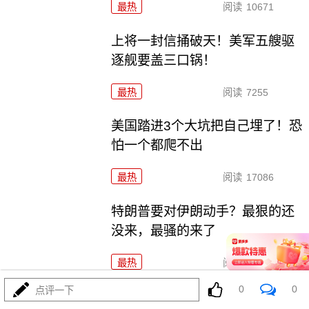
最热
阅读
10671
上将一封信捅破天！美军五艘驱
逐舰要盖三口锅！
最热
阅读
7255
美国踏进3个大坑把自己埋了！恐
怕一个都爬不出
最热
阅读
17086
特朗普要对伊朗动手？最狠的还
没来，最骚的来了
最热
阅读
5845
0
0
点评一下
政治自杀！菲律宾防长，你这是在给菲律宾掘墓！