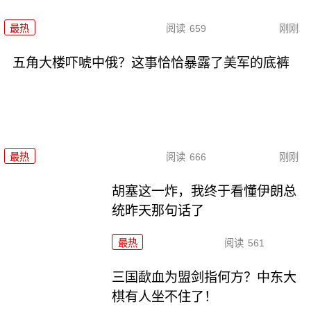
最热
阅读
659
刚刚
五角大楼吓唬中俄？这事恰恰暴露了美军的底裤
最热
阅读
666
刚刚
胡塞这一炸，我终于看懂伊朗总
统昨天那句话了
最热
阅读
561
三国歃血为盟剑指何方？中东大
棋有人坐不住了！