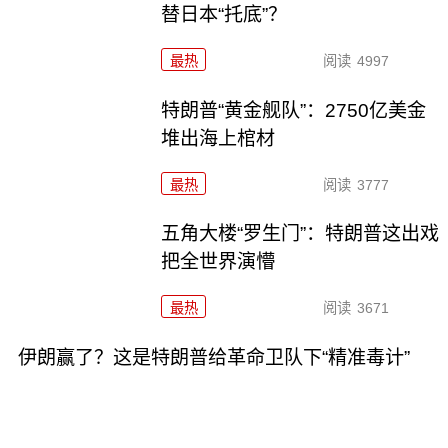
替日本“托底”？
最热
阅读
4997
特朗普“黄金舰队”：2750亿美金
堆出海上棺材
最热
阅读
3777
五角大楼“罗生门”：特朗普这出戏
把全世界演懵
最热
阅读
3671
伊朗赢了？这是特朗普给革命卫队下“精准毒计”