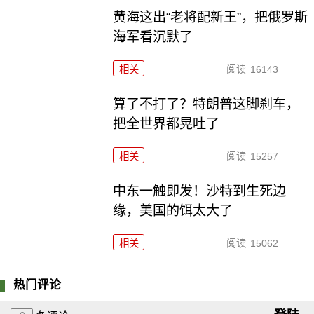
黄海这出“老将配新王”，把俄罗斯
海军看沉默了
相关
阅读
16143
算了不打了？特朗普这脚刹车，
把全世界都晃吐了
相关
阅读
15257
中东一触即发！沙特到生死边
缘，美国的饵太大了
相关
阅读
15062
热门评论