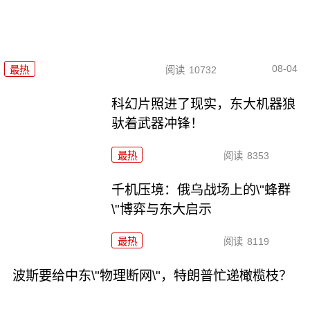
08-04
最热
阅读
10732
科幻片照进了现实，东大机器狼
驮着武器冲锋！
最热
阅读
8353
千机压境：俄乌战场上的\"蜂群
\"博弈与东大启示
最热
阅读
8119
波斯要给中东\"物理断网\"，特朗普忙递橄榄枝？