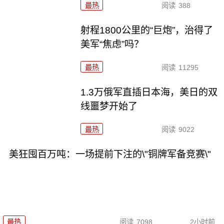
最热
阅读
388
射程1800公里的“巨炮”，治得了
美军“焦虑”吗？
最热
阅读
11295
1.3万俄军直插日本海，美日的双
线噩梦开始了
最热
阅读
9022
美狂囤百万吨：一场提前下注的\"铜牌军备竞赛\"
最热
阅读
7098
2小时前