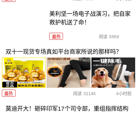
美利坚一场电子战演习，把自家
救护机送了命！
最热
阅读
5959
双十一现货专场真如平台商家所说的那样吗？
最热
阅读
31145
4小时前
莫迪开大！砸碎印军17个司令部，重组指挥结构