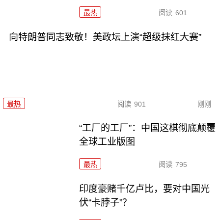
最热
阅读
601
向特朗普同志致敬！美政坛上演“超级抹红大赛”
最热
阅读
901
刚刚
“工厂的工厂”：中国这棋彻底颠覆
全球工业版图
最热
阅读
795
印度豪赌千亿卢比，要对中国光
伏“卡脖子”？