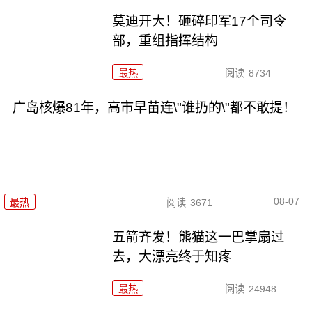
莫迪开大！砸碎印军17个司令
部，重组指挥结构
最热
阅读
8734
广岛核爆81年，高市早苗连\"谁扔的\"都不敢提！
08-07
最热
阅读
3671
五箭齐发！熊猫这一巴掌扇过
去，大漂亮终于知疼
最热
阅读
24948