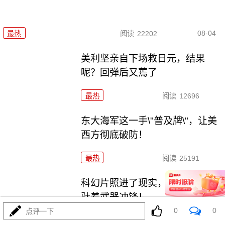
08-04
最热
阅读
22202
美利坚亲自下场救日元，结果
呢？回弹后又蔫了
最热
阅读
12696
东大海军这一手\"普及牌\"，让美
西方彻底破防！
最热
阅读
25191
科幻片照进了现实，东大机器狼
驮着武器冲锋！
0
0
点评一下
最热
阅读
9069