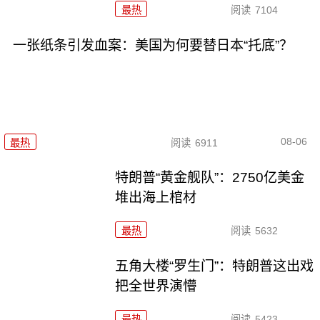
最热
阅读
7104
一张纸条引发血案：美国为何要替日本“托底”？
08-06
最热
阅读
6911
特朗普“黄金舰队”：2750亿美金
堆出海上棺材
最热
阅读
5632
五角大楼“罗生门”：特朗普这出戏
把全世界演懵
最热
阅读
5423