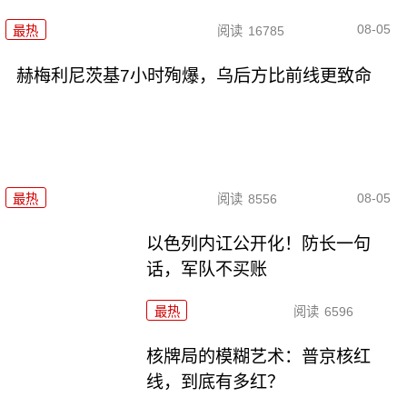
08-05
最热
阅读
16785
赫梅利尼茨基7小时殉爆，乌后方比前线更致命
08-05
最热
阅读
8556
以色列内讧公开化！防长一句
话，军队不买账
最热
阅读
6596
核牌局的模糊艺术：普京核红
线，到底有多红？