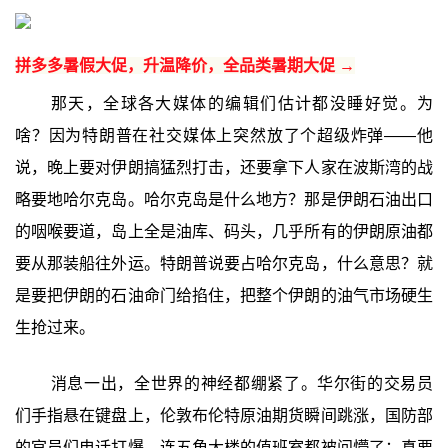
拼多多暑假大促，升温降价，全品类暑期大促 →
那天，全球各大媒体的编辑们估计都没睡好觉。为
啥？因为特朗普在社交媒体上突然放了个超级炸弹——他
说，晚上要对伊朗搞猛烈打击，还要拿下人家在波斯湾的战
略要地哈尔克岛。哈尔克岛是什么地方？那是伊朗石油出口
的咽喉要道，岛上全是油库、码头，几乎所有的伊朗原油都
要从那装船往外运。特朗普说要占哈尔克岛，什么意思？就
是要把伊朗的石油命门给掐住，把整个伊朗的油气市场硬生
生抢过来。
消息一出，全世界的神经都绷紧了。华尔街的交易员
们手指悬在键盘上，伦敦布伦特原油期货瞬间跳涨，国防部
的官员们电话打爆，连五角大楼的值班室都被问懵了：真要