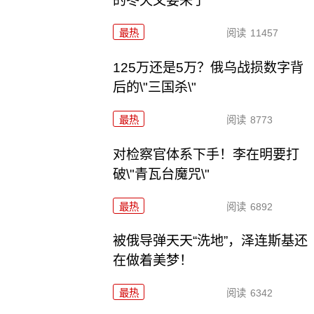
的冬天又要来了
最热
阅读
11457
125万还是5万？俄乌战损数字背
后的\"三国杀\"
最热
阅读
8773
对检察官体系下手！李在明要打
破\"青瓦台魔咒\"
最热
阅读
6892
被俄导弹天天“洗地”，泽连斯基还
在做着美梦！
最热
阅读
6342