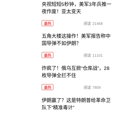
央视短短5秒钟，美军3年兵推一
夜作废！亚太变天
最热
阅读
21468
五角大楼这操作！美军报告称中
国导弹不如伊朗？
最热
阅读
11101
炸疯了！俄乌互掀“仓库战”，28
枚导弹全拦不住
最热
阅读
7809
伊朗赢了？这是特朗普给革命卫
队下“精准毒计”