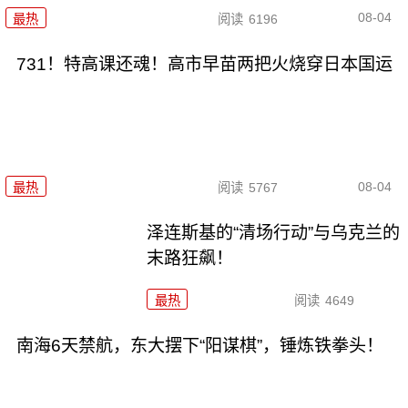
08-04
最热
阅读
6196
731！特高课还魂！高市早苗两把火烧穿日本国运
08-04
最热
阅读
5767
泽连斯基的“清场行动”与乌克兰的
末路狂飙！
最热
阅读
4649
南海6天禁航，东大摆下“阳谋棋”，锤炼铁拳头！