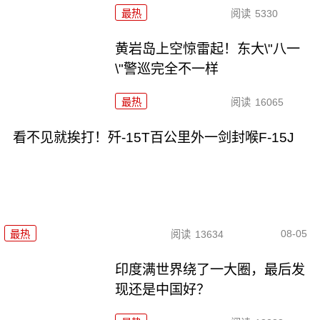
最热
阅读
5330
黄岩岛上空惊雷起！东大\"八一
\"警巡完全不一样
最热
阅读
16065
看不见就挨打！歼-15T百公里外一剑封喉F-15J
08-05
最热
阅读
13634
印度满世界绕了一大圈，最后发
现还是中国好？