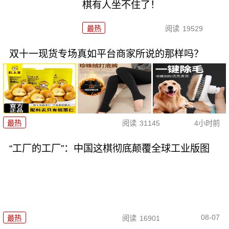
棋有人坐不住了！
最热
阅读
19529
双十一现货专场真如平台商家所说的那样吗？
最热
阅读
31145
4小时前
“工厂的工厂”：中国这棋彻底颠覆全球工业版图
08-07
最热
阅读
16901