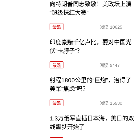
向特朗普同志致敬！美政坛上演
“超级抹红大赛”
最热
阅读
10625
印度豪赌千亿卢比，要对中国光
伏“卡脖子”？
最热
阅读
9447
射程1800公里的“巨炮”，治得了
美军“焦虑”吗？
最热
阅读
15530
1.3万俄军直插日本海，美日的双
线噩梦开始了