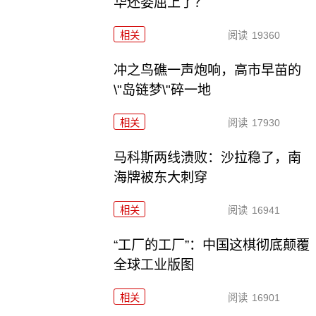
华还委屈上了？
相关
阅读
19360
冲之鸟礁一声炮响，高市早苗的
\"岛链梦\"碎一地
相关
阅读
17930
马科斯两线溃败：沙拉稳了，南
海牌被东大刺穿
相关
阅读
16941
“工厂的工厂”：中国这棋彻底颠覆
全球工业版图
相关
阅读
16901