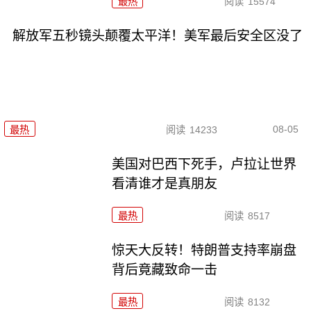
最热
阅读
15574
解放军五秒镜头颠覆太平洋！美军最后安全区没了
08-05
最热
阅读
14233
美国对巴西下死手，卢拉让世界
看清谁才是真朋友
最热
阅读
8517
惊天大反转！特朗普支持率崩盘
背后竟藏致命一击
最热
阅读
8132