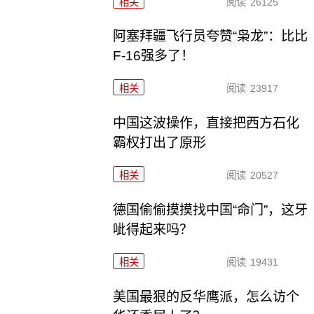
相关
阅读
26125
阿塞拜疆飞行员夸赞“枭龙”：比比
F-16强多了！
相关
阅读
23917
中国这波操作，直接把西方石化
霸权打出了原形
相关
阅读
20527
德国偷偷摸摸找中国“命门”，这牙
呲得起来吗？
相关
阅读
19431
美国最狠的反华鹰派，怎么访个