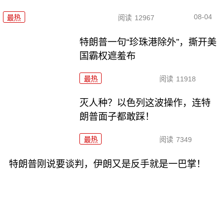
08-04
最热
阅读
12967
特朗普一句“珍珠港除外”，撕开美
国霸权遮羞布
最热
阅读
11918
灭人种？以色列这波操作，连特
朗普面子都敢踩！
最热
阅读
7349
特朗普刚说要谈判，伊朗又是反手就是一巴掌！