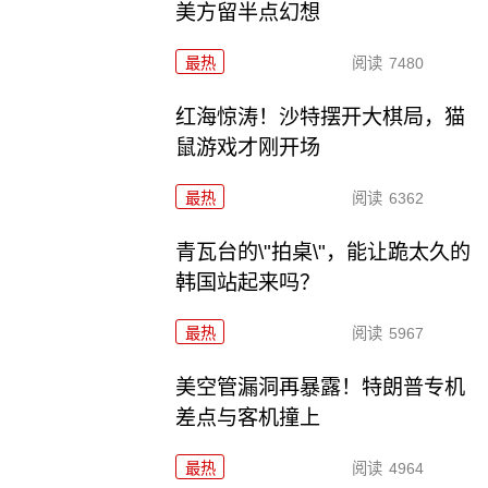
美方留半点幻想
最热
阅读
7480
红海惊涛！沙特摆开大棋局，猫
鼠游戏才刚开场
最热
阅读
6362
青瓦台的\"拍桌\"，能让跪太久的
韩国站起来吗？
最热
阅读
5967
美空管漏洞再暴露！特朗普专机
差点与客机撞上
最热
阅读
4964