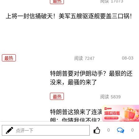
最热
阅读
17073
上将一封信捅破天！美军五艘驱逐舰要盖三口锅！
08-03
最热
阅读
7247
特朗普要对伊朗动手？最狠的还
没来，最骚的来了
最热
阅读
5839
特朗普这狼来了连演十遍，伊
朗：你猜我信不信？
0
0
点评一下
最热
阅读
5061