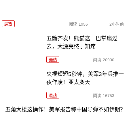
最热
阅读
1956
2小时前
五箭齐发！熊猫这一巴掌扇过
去，大漂亮终于知疼
最热
阅读
20900
央视短短5秒钟，美军3年兵推一
夜作废！亚太变天
最热
阅读
16753
五角大楼这操作！美军报告称中国导弹不如伊朗？