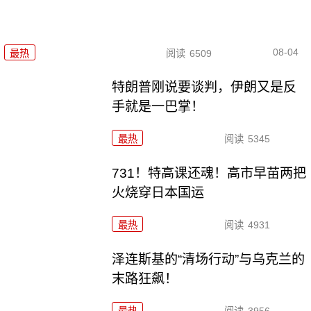
08-04
最热
阅读
6509
特朗普刚说要谈判，伊朗又是反
手就是一巴掌！
最热
阅读
5345
731！特高课还魂！高市早苗两把
火烧穿日本国运
最热
阅读
4931
泽连斯基的“清场行动”与乌克兰的
末路狂飙！