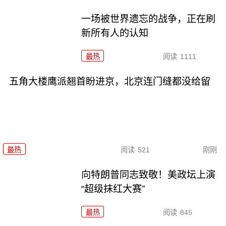
一场被世界遗忘的战争，正在刷
新所有人的认知
最热
阅读
1111
五角大楼鹰派翘首盼进京，北京连门缝都没给留
最热
阅读
521
刚刚
向特朗普同志致敬！美政坛上演
“超级抹红大赛”
最热
阅读
845