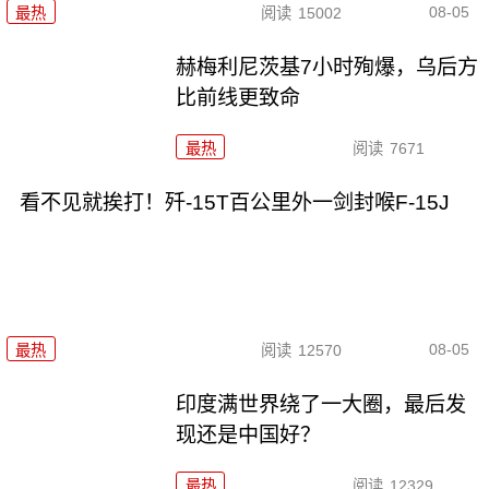
08-05
最热
阅读
15002
赫梅利尼茨基7小时殉爆，乌后方
比前线更致命
最热
阅读
7671
看不见就挨打！歼-15T百公里外一剑封喉F-15J
08-05
最热
阅读
12570
印度满世界绕了一大圈，最后发
现还是中国好？
最热
阅读
12329