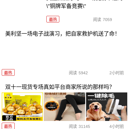
\"铜牌军备竞赛\"
最热
阅读
7059
美利坚一场电子战演习，把自家救护机送了命！
最热
阅读
5942
2小时前
双十一现货专场真如平台商家所说的那样吗？
最热
阅读
31145
4小时前