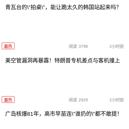
青瓦台的\"拍桌\"，能让跪太久的韩国站起来吗？
最热
阅读
3798
2小时前
美空管漏洞再暴露！特朗普专机差点与客机撞上
最热
阅读
2929
2小时前
广岛核爆81年，高市早苗连\"谁扔的\"都不敢提！