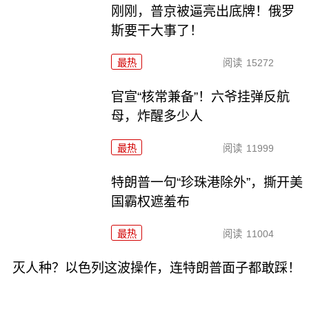
刚刚，普京被逼亮出底牌！俄罗
斯要干大事了！
最热
阅读
15272
官宣“核常兼备”！六爷挂弹反航
母，炸醒多少人
最热
阅读
11999
特朗普一句“珍珠港除外”，撕开美
国霸权遮羞布
最热
阅读
11004
灭人种？以色列这波操作，连特朗普面子都敢踩！