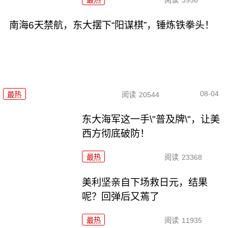
最热
阅读
3956
南海6天禁航，东大摆下“阳谋棋”，锤炼铁拳头！
08-04
最热
阅读
20544
东大海军这一手\"普及牌\"，让美
西方彻底破防！
最热
阅读
23368
美利坚亲自下场救日元，结果
呢？回弹后又蔫了
最热
阅读
11935