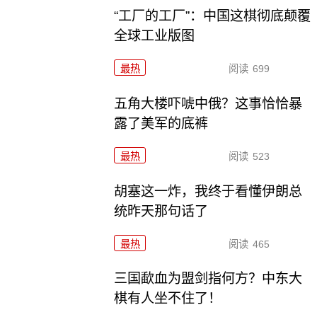
“工厂的工厂”：中国这棋彻底颠覆
全球工业版图
最热
阅读
699
五角大楼吓唬中俄？这事恰恰暴
露了美军的底裤
最热
阅读
523
胡塞这一炸，我终于看懂伊朗总
统昨天那句话了
最热
阅读
465
三国歃血为盟剑指何方？中东大
棋有人坐不住了！