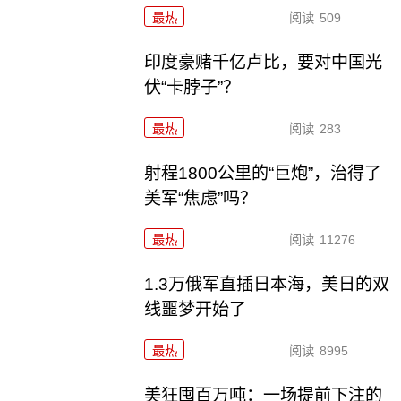
最热
阅读
509
印度豪赌千亿卢比，要对中国光
伏“卡脖子”？
最热
阅读
283
射程1800公里的“巨炮”，治得了
美军“焦虑”吗？
最热
阅读
11276
1.3万俄军直插日本海，美日的双
线噩梦开始了
最热
阅读
8995
美狂囤百万吨：一场提前下注的