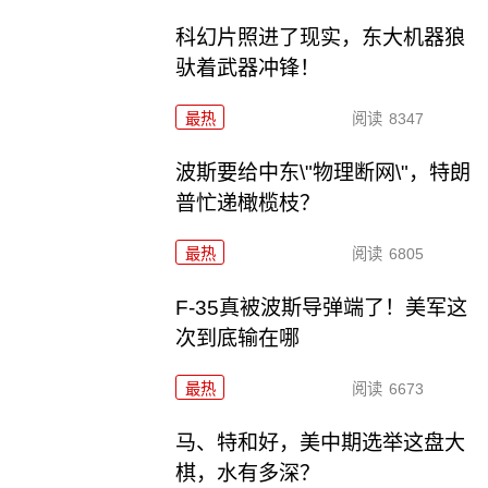
科幻片照进了现实，东大机器狼
驮着武器冲锋！
最热
阅读
8347
波斯要给中东\"物理断网\"，特朗
普忙递橄榄枝？
最热
阅读
6805
F-35真被波斯导弹端了！美军这
次到底输在哪
最热
阅读
6673
马、特和好，美中期选举这盘大
棋，水有多深？