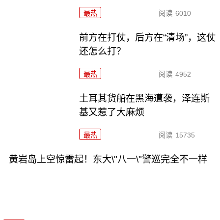
最热
阅读
6010
前方在打仗，后方在“清场”，这仗
还怎么打？
最热
阅读
4952
土耳其货船在黑海遭袭，泽连斯
基又惹了大麻烦
最热
阅读
15735
黄岩岛上空惊雷起！东大\"八一\"警巡完全不一样