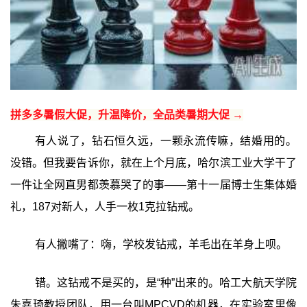
拼多多暑假大促，升温降价，全品类暑期大促 →
有人说了，钻石恒久远，一颗永流传嘛，结婚用的。
没错。但我要告诉你，就在上个月底，哈尔滨工业大学干了
一件让全网直男都羡慕哭了的事——第十一届博士生集体婚
礼，187对新人，人手一枚1克拉钻戒。
有人撇嘴了：嗨，学校发钻戒，羊毛出在羊身上呗。
错。这钻戒不是买的，是“种”出来的。哈工大航天学院
朱嘉琦教授团队，用一台叫MPCVD的机器，在实验室里像