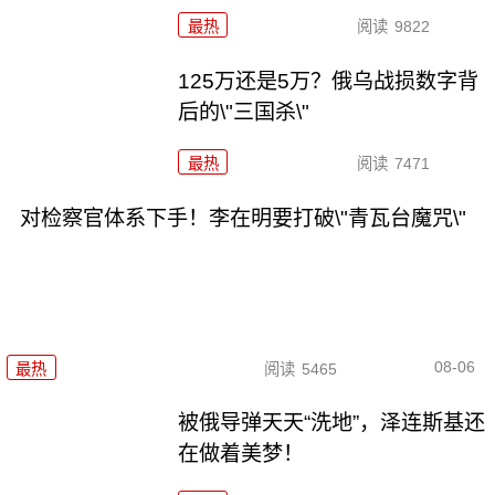
最热
阅读
9822
125万还是5万？俄乌战损数字背
后的\"三国杀\"
最热
阅读
7471
对检察官体系下手！李在明要打破\"青瓦台魔咒\"
08-06
最热
阅读
5465
被俄导弹天天“洗地”，泽连斯基还
在做着美梦！