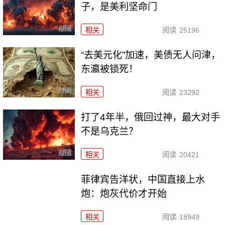
子，是美利坚命门
相关
阅读
25196
“去美元化”加速，美债无人问津，
东瀛被锁死！
相关
阅读
23292
打了4年半，俄回过神，最大对手
不是乌克兰？
相关
阅读
20421
菲律宾告洋状，中国直接上水
炮：炮灰代价才开始
相关
阅读
18949