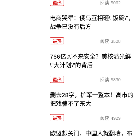
最热
阅读
5062
电商哭晕：俄乌互相砸\"饭碗\"，
战争已没有后方
最热
阅读
3508
766亿买不来安全？美核潜光鲜
\"大计划\"的背后
最热
阅读
5830
删去28字，扩军一整本！高市的
把戏骗不了东大
最热
阅读
4929
欧盟想关门，中国人就翻墙，布