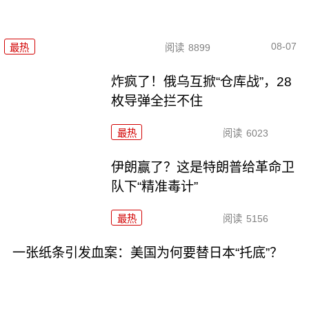
08-07
最热
阅读
8899
炸疯了！俄乌互掀“仓库战”，28
枚导弹全拦不住
最热
阅读
6023
伊朗赢了？这是特朗普给革命卫
队下“精准毒计”
最热
阅读
5156
一张纸条引发血案：美国为何要替日本“托底”？