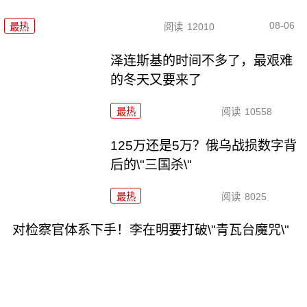
08-06
最热
阅读
12010
泽连斯基的时间不多了，最艰难
的冬天又要来了
最热
阅读
10558
125万还是5万？俄乌战损数字背
后的\"三国杀\"
最热
阅读
8025
对检察官体系下手！李在明要打破\"青瓦台魔咒\"