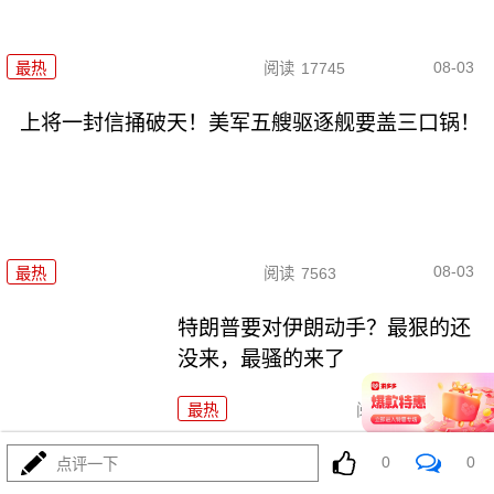
08-03
最热
阅读
17745
上将一封信捅破天！美军五艘驱逐舰要盖三口锅！
08-03
最热
阅读
7563
特朗普要对伊朗动手？最狠的还
没来，最骚的来了
最热
阅读
6132
特朗普这狼来了连演十遍，伊朗：你猜我信不信？
0
0
点评一下