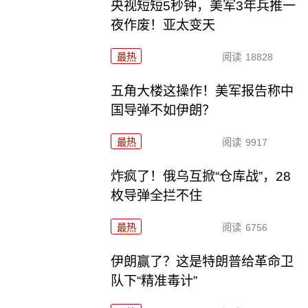
央视短短5秒钟，美军3年兵推一
夜作废！亚太变天
最热
阅读
18828
五角大楼这操作！美军报告称中
国导弹不如伊朗？
最热
阅读
9917
炸疯了！俄乌互掀“仓库战”，28
枚导弹全拦不住
最热
阅读
6756
伊朗赢了？这是特朗普给革命卫
队下“精准毒计”