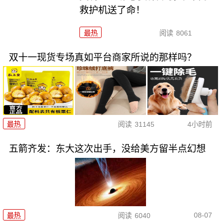
救护机送了命！
最热
阅读
8061
双十一现货专场真如平台商家所说的那样吗？
最热
阅读
31145
4小时前
五箭齐发：东大这次出手，没给美方留半点幻想
08-07
最热
阅读
6040