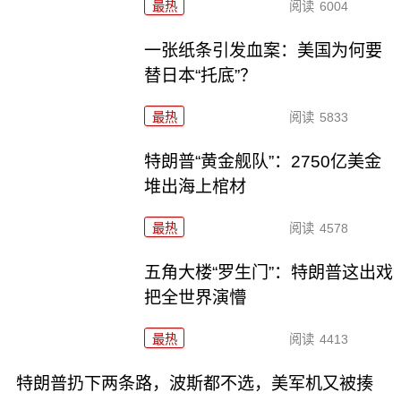
最热
阅读
6004
一张纸条引发血案：美国为何要
替日本“托底”？
最热
阅读
5833
特朗普“黄金舰队”：2750亿美金
堆出海上棺材
最热
阅读
4578
五角大楼“罗生门”：特朗普这出戏
把全世界演懵
最热
阅读
4413
特朗普扔下两条路，波斯都不选，美军机又被揍