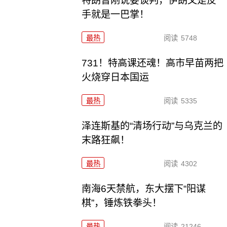
特朗普刚说要谈判，伊朗又是反
手就是一巴掌！
最热
阅读
5748
731！特高课还魂！高市早苗两把
火烧穿日本国运
最热
阅读
5335
泽连斯基的“清场行动”与乌克兰的
末路狂飙！
最热
阅读
4302
南海6天禁航，东大摆下“阳谋
棋”，锤炼铁拳头！
最热
阅读
21246