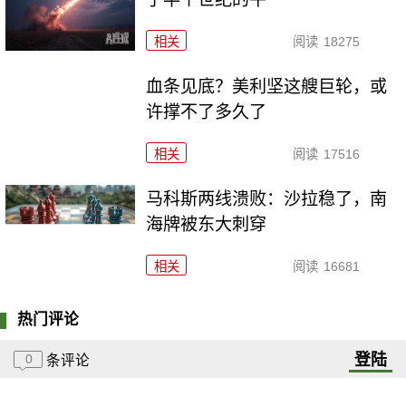
相关
阅读
18275
血条见底？美利坚这艘巨轮，或
许撑不了多久了
相关
阅读
17516
马科斯两线溃败：沙拉稳了，南
海牌被东大刺穿
相关
阅读
16681
热门评论
登陆
0
条评论