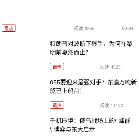
08-04
最热
阅读
6358
特朗普对波斯下狠手，为何在黎
明前戛然而止？
最热
阅读
4529
055要迎来最强对手？东瀛万吨新
驱已上船台！
最热
阅读
11130
千机压境：俄乌战场上的\"蜂群
\"博弈与东大启示