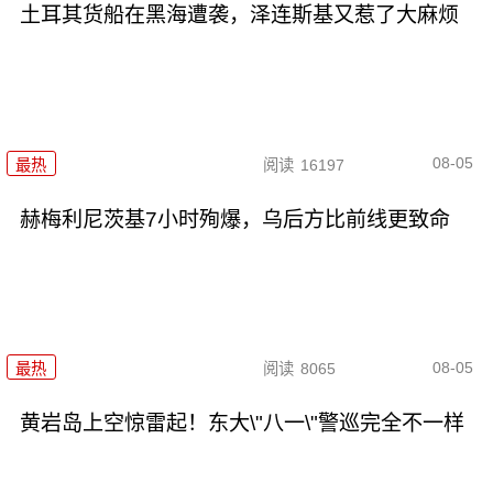
土耳其货船在黑海遭袭，泽连斯基又惹了大麻烦
08-05
最热
阅读
16197
赫梅利尼茨基7小时殉爆，乌后方比前线更致命
08-05
最热
阅读
8065
黄岩岛上空惊雷起！东大\"八一\"警巡完全不一样