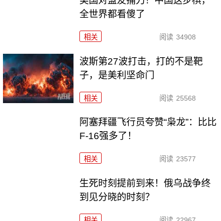
美国对盟友捅刀！中国这步棋，
全世界都看傻了
相关
阅读
34908
波斯第27波打击，打的不是靶
子，是美利坚命门
相关
阅读
25568
阿塞拜疆飞行员夸赞“枭龙”：比比
F-16强多了！
相关
阅读
23577
生死时刻提前到来！俄乌战争终
到见分晓的时刻？
相关
阅读
22967