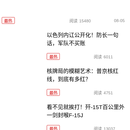
08-05
最热
阅读
15480
以色列内讧公开化！防长一句
话，军队不买账
最热
阅读
6011
核牌局的模糊艺术：普京核红
线，到底有多红？
最热
阅读
4751
看不见就挨打！歼-15T百公里外
一剑封喉F-15J
最热
阅读
13037