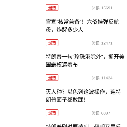
最热
阅读
15691
官宣“核常兼备”！六爷挂弹反航
母，炸醒多少人
最热
阅读
12471
特朗普一句“珍珠港除外”，撕开美
国霸权遮羞布
最热
阅读
11424
灭人种？以色列这波操作，连特
朗普面子都敢踩！
最热
阅读
6897