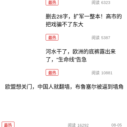
最热
阅读
6323
删去28字，扩军一整本！高市的
把戏骗不了东大
最热
阅读
5387
河水干了，欧洲的底裤露出来
了，“生命线”告急
最热
阅读
10881
欧盟想关门，中国人就翻墙，布鲁塞尔被逼到墙角
08-05
最热
阅读
16292