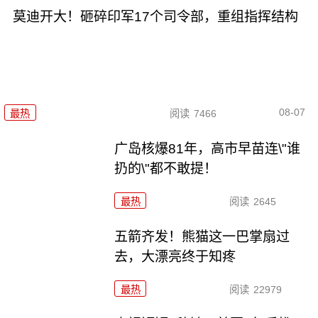
莫迪开大！砸碎印军17个司令部，重组指挥结构
08-07
最热
阅读
7466
广岛核爆81年，高市早苗连\"谁
扔的\"都不敢提！
最热
阅读
2645
五箭齐发！熊猫这一巴掌扇过
去，大漂亮终于知疼
最热
阅读
22979