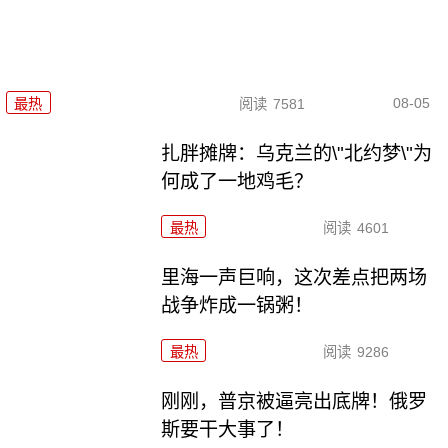
08-05
最热
阅读
7581
扎胖摊牌：乌克兰的\"北约梦\"为
何成了一地鸡毛？
最热
阅读
4601
里海一声巨响，这次差点把两场
战争炸成一锅粥！
最热
阅读
9286
刚刚，普京被逼亮出底牌！俄罗
斯要干大事了！