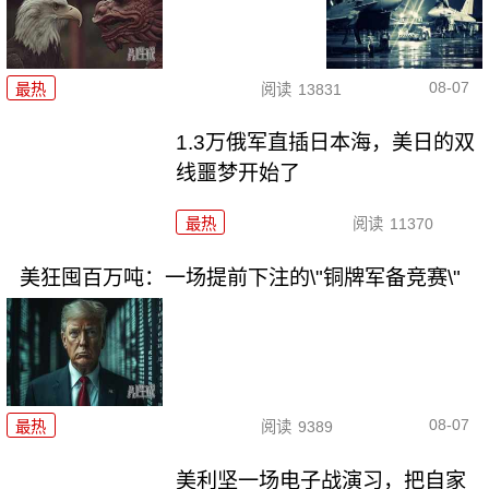
08-07
最热
阅读
13831
1.3万俄军直插日本海，美日的双
线噩梦开始了
最热
阅读
11370
美狂囤百万吨：一场提前下注的\"铜牌军备竞赛\"
08-07
最热
阅读
9389
美利坚一场电子战演习，把自家