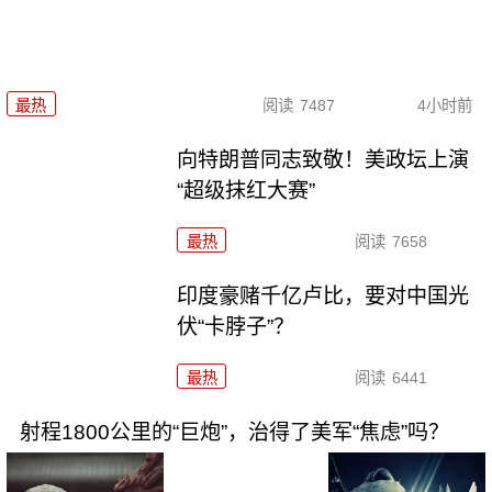
最热
阅读
7487
4小时前
向特朗普同志致敬！美政坛上演
“超级抹红大赛”
最热
阅读
7658
印度豪赌千亿卢比，要对中国光
伏“卡脖子”？
最热
阅读
6441
射程1800公里的“巨炮”，治得了美军“焦虑”吗？