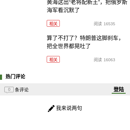
黄海这出“老将配新王”，把俄罗斯
海军看沉默了
相关
阅读
16535
算了不打了？特朗普这脚刹车，
把全世界都晃吐了
相关
阅读
16063
热门评论
登陆
0
条评论
我来说两句