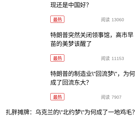
现还是中国好？
最热
阅读
13060
特朗普突然关闭领事馆，高市早
苗的美梦该醒了
最热
阅读
11153
特朗普的制造业\"回流梦\"，为何
成了回流东大？
最热
阅读
7907
扎胖摊牌：乌克兰的\"北约梦\"为何成了一地鸡毛？