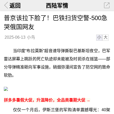
返回
西陆军情
普京该拉下脸了！巴铁扫货空警-500急
哭俄国网友
小
大
2025-06-13
小鸟
当印度“布拉莫斯”超音速导弹撕裂巴基斯坦夜空，巴军
雷达屏幕上跳跃的死亡轨迹却未能被及时扼杀在摇篮——部
分导弹精准砸向军事设施，硝烟弥漫间宣告了防空网的致命
软肋。
拼多多暑假大促，升温降价，全品类暑期大促 →
仅仅一个月后，伊斯兰堡的军购清单震撼曝光：40架