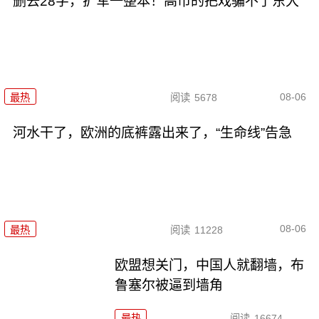
删去28字，扩军一整本！高市的把戏骗不了东大
08-06
最热
阅读
5678
河水干了，欧洲的底裤露出来了，“生命线”告急
08-06
最热
阅读
11228
欧盟想关门，中国人就翻墙，布
鲁塞尔被逼到墙角
最热
阅读
16674