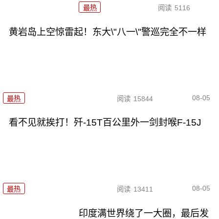
最热
阅读
5116
黄岩岛上空惊雷起！东大\"八一\"警巡完全不一样
08-05
最热
阅读
15844
看不见就挨打！歼-15T百公里外一剑封喉F-15J
08-05
最热
阅读
13411
印度满世界绕了一大圈，最后发