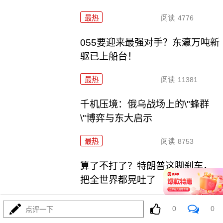
最热
阅读
4776
055要迎来最强对手？东瀛万吨新
驱已上船台！
最热
阅读
11381
千机压境：俄乌战场上的\"蜂群
\"博弈与东大启示
最热
阅读
8753
算了不打了？特朗普这脚刹车，
把全世界都晃吐了
最热
阅读
16063
0
0
点评一下