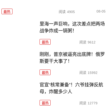
08-05
最热
阅读
4905
里海一声巨响，这次差点把两场
战争炸成一锅粥！
最热
阅读
9612
刚刚，普京被逼亮出底牌！俄罗
斯要干大事了！
最热
阅读
15992
官宣“核常兼备”！六爷挂弹反航
母，炸醒多少人
最热
阅读
12779