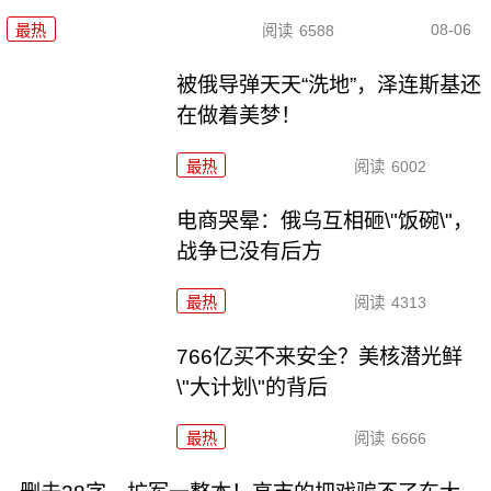
08-06
最热
阅读
6588
被俄导弹天天“洗地”，泽连斯基还
在做着美梦！
最热
阅读
6002
电商哭晕：俄乌互相砸\"饭碗\"，
战争已没有后方
最热
阅读
4313
766亿买不来安全？美核潜光鲜
\"大计划\"的背后
最热
阅读
6666