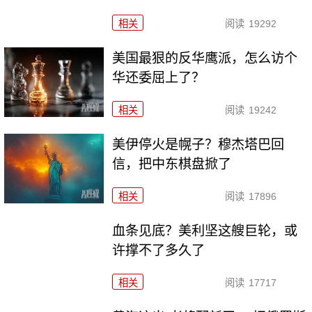
相关
阅读
19292
美国最狠的反华鹰派，怎么访个
华还委屈上了？
相关
阅读
19242
美伊停火是幌子？穆杰塔巴回
信，把中东棋盘掀了
相关
阅读
17896
血条见底？美利坚这艘巨轮，或
许撑不了多久了
相关
阅读
17717