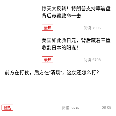
惊天大反转！特朗普支持率崩盘
背后竟藏致命一击
最热
阅读
7905
美国如此救日元，背后藏着三重
收割日本的阳谋！
最热
阅读
6798
前方在打仗，后方在“清场”，这仗还怎么打？
08-05
最热
阅读
5636