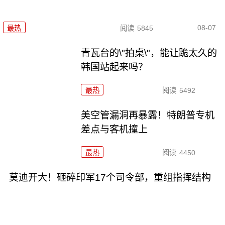
08-07
最热
阅读
5845
青瓦台的\"拍桌\"，能让跪太久的
韩国站起来吗？
最热
阅读
5492
美空管漏洞再暴露！特朗普专机
差点与客机撞上
最热
阅读
4450
莫迪开大！砸碎印军17个司令部，重组指挥结构