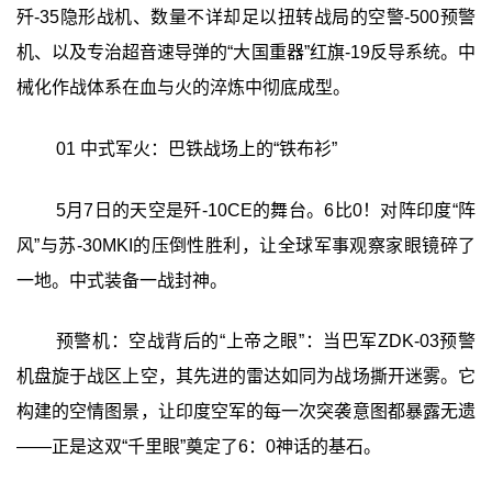
歼-35隐形战机、数量不详却足以扭转战局的空警-500预警
机、以及专治超音速导弹的“大国重器”红旗-19反导系统。中
械化作战体系在血与火的淬炼中彻底成型。
01 中式军火：巴铁战场上的“铁布衫”
5月7日的天空是歼-10CE的舞台。6比0！对阵印度“阵
风”与苏-30MKI的压倒性胜利，让全球军事观察家眼镜碎了
一地。中式装备一战封神。
预警机：空战背后的“上帝之眼”：当巴军ZDK-03预警
机盘旋于战区上空，其先进的雷达如同为战场撕开迷雾。它
构建的空情图景，让印度空军的每一次突袭意图都暴露无遗
——正是这双“千里眼”奠定了6：0神话的基石。