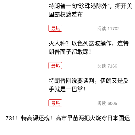
特朗普一句“珍珠港除外”，撕开美
国霸权遮羞布
最热
阅读
11702
灭人种？以色列这波操作，连特
朗普面子都敢踩！
最热
阅读
7166
特朗普刚说要谈判，伊朗又是反
手就是一巴掌！
最热
阅读
6005
731！特高课还魂！高市早苗两把火烧穿日本国运