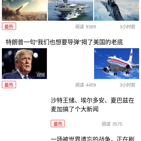
最热
阅读
8389
3小时前
特朗普一句“我们也想要导弹”揭了美国的老底
最热
阅读
4459
3小时前
沙特王储、埃尔多安、夏巴兹在
麦加搞了个大新闻
最热
阅读
3575
一场被世界遗忘的战争，正在刷