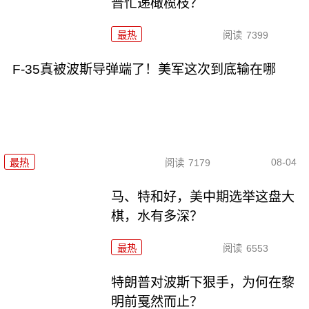
普忙递橄榄枝？
最热
阅读
7399
F-35真被波斯导弹端了！美军这次到底输在哪
08-04
最热
阅读
7179
马、特和好，美中期选举这盘大
棋，水有多深？
最热
阅读
6553
特朗普对波斯下狠手，为何在黎
明前戛然而止？