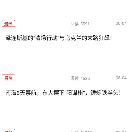
08-04
最热
阅读
5591
泽连斯基的“清场行动”与乌克兰的末路狂飙！
08-04
最热
阅读
4525
南海6天禁航，东大摆下“阳谋棋”，锤炼铁拳头！