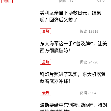
08-04
最热
阅读
21799
美利坚亲自下场救日元，结果
呢？回弹后又蔫了
最热
阅读
12515
东大海军这一手\"普及牌\"，让美
西方彻底破防！
最热
阅读
24720
科幻片照进了现实，东大机器狼
驮着武器冲锋！
最热
阅读
8904
波斯要给中东\"物理断网\"，特朗