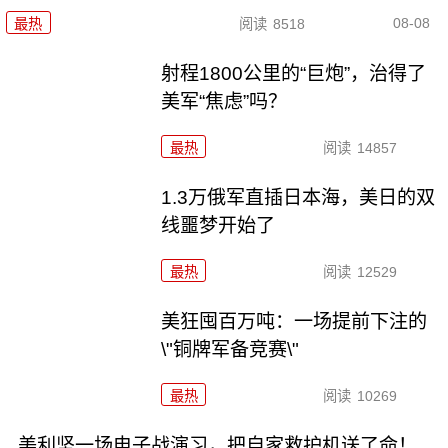
08-08
最热
阅读
8518
射程1800公里的“巨炮”，治得了
美军“焦虑”吗？
最热
阅读
14857
1.3万俄军直插日本海，美日的双
线噩梦开始了
最热
阅读
12529
美狂囤百万吨：一场提前下注的
\"铜牌军备竞赛\"
最热
阅读
10269
美利坚一场电子战演习，把自家救护机送了命！