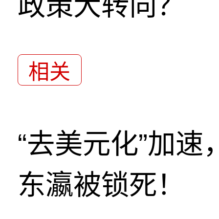
政策大转向？
相关
“去美元化”加
东瀛被锁死！