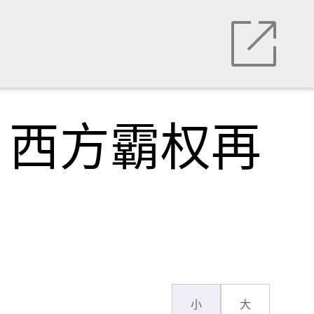
，西方霸权再
小
大