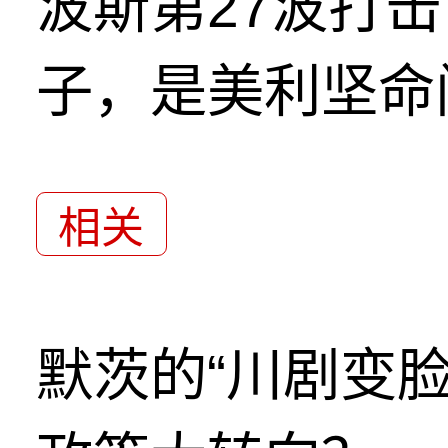
波斯第27波打
子，是美利坚命
相关
默茨的“川剧变