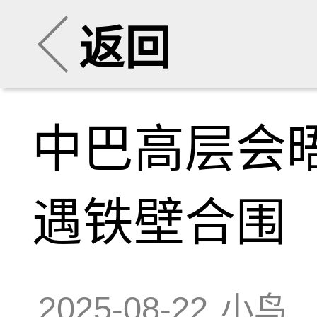
返回
中巴高层会
遇铁壁合围
2025-08-22
小鸟