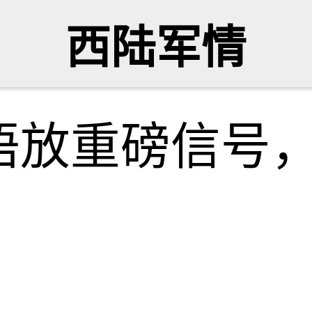
西陆军情
晤放重磅信号