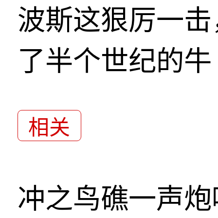
波斯这狠厉一击
了半个世纪的牛
相关
冲之鸟礁一声炮