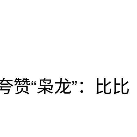
夸赞“枭龙”：比比