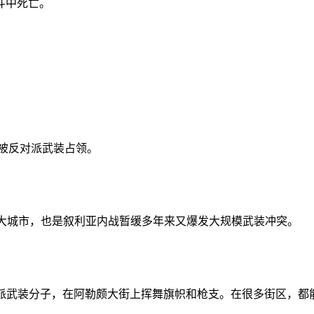
斗中死亡。
已被反对派武装占领。
座大城市，也是叙利亚内战暂缓多年来又爆发大规模武装冲突。
派武装分子，在阿勒颇大街上挥舞旗帜和枪支。在很多街区，都能