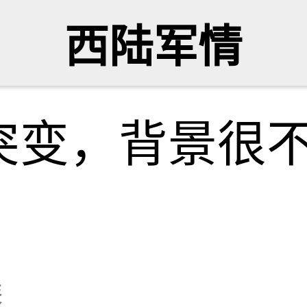
西陆军情
突变，背景很
琴