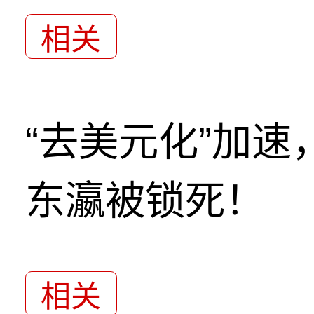
相关
“去美元化”加
东瀛被锁死！
相关