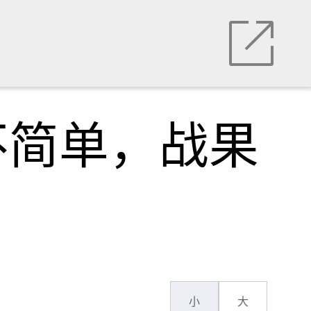
不简单，战果
小
大