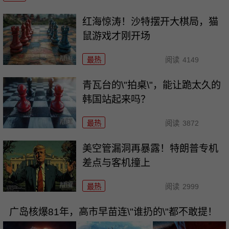
红海惊涛！沙特摆开大棋局，猫
鼠游戏才刚开场
最热
阅读
4149
青瓦台的\"拍桌\"，能让跪太久的
韩国站起来吗？
最热
阅读
3872
美空管漏洞再暴露！特朗普专机
差点与客机撞上
最热
阅读
2999
广岛核爆81年，高市早苗连\"谁扔的\"都不敢提！