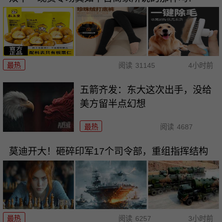
最热
阅读
31145
4小时前
五箭齐发：东大这次出手，没给
美方留半点幻想
最热
阅读
4687
莫迪开大！砸碎印军17个司令部，重组指挥结构
最热
阅读
6257
3小时前