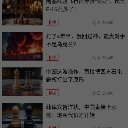
阿塞拜疆飞行员夸赞“枭龙”：比比
F-16强多了！
相关
阅读
23345
打了4年半，俄回过神，最大对手
不是乌克兰？
相关
阅读
20445
中国这波操作，直接把西方石化
霸权打出了原形
相关
阅读
20086
菲律宾告洋状，中国直接上水
炮：炮灰代价才开始