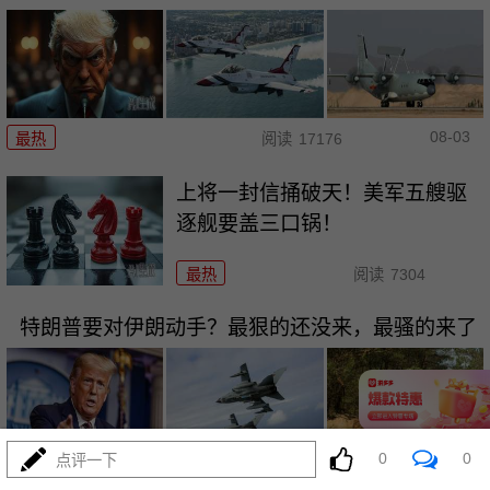
08-03
最热
阅读
17176
上将一封信捅破天！美军五艘驱
逐舰要盖三口锅！
最热
阅读
7304
特朗普要对伊朗动手？最狠的还没来，最骚的来了
0
0
点评一下
08-03
最热
阅读
5896