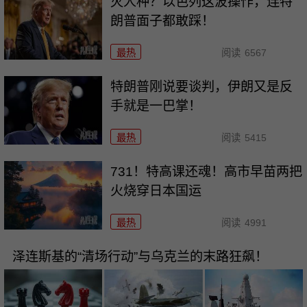
灭人种？以色列这波操作，连特
朗普面子都敢踩！
最热
阅读
6567
特朗普刚说要谈判，伊朗又是反
手就是一巴掌！
最热
阅读
5415
731！特高课还魂！高市早苗两把
火烧穿日本国运
最热
阅读
4991
泽连斯基的“清场行动”与乌克兰的末路狂飙！