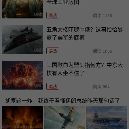
全球工业版图
最热
阅读
1186
五角大楼吓唬中俄？这事恰恰暴
露了美军的底裤
最热
阅读
1056
三国歃血为盟剑指何方？中东大
棋有人坐不住了！
最热
阅读
964
胡塞这一炸，我终于看懂伊朗总统昨天那句话了