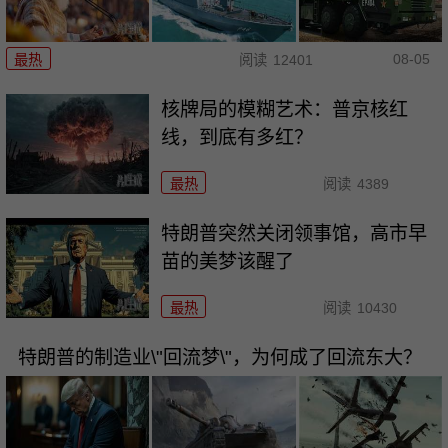
08-05
最热
阅读
12401
核牌局的模糊艺术：普京核红
线，到底有多红？
最热
阅读
4389
特朗普突然关闭领事馆，高市早
苗的美梦该醒了
最热
阅读
10430
特朗普的制造业\"回流梦\"，为何成了回流东大？