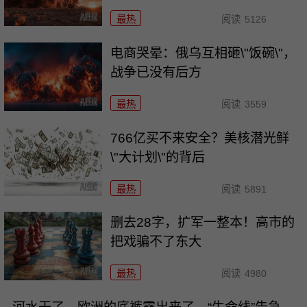
最热
阅读
5126
电商哭晕：俄乌互相砸\"饭碗\"，
战争已没有后方
最热
阅读
3559
766亿买不来安全？美核潜光鲜
\"大计划\"的背后
最热
阅读
5891
删去28字，扩军一整本！高市的
把戏骗不了东大
最热
阅读
4980