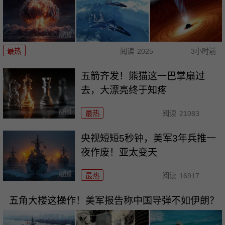
最热
阅读
2025
3小时前
五箭齐发！熊猫这一巴掌扇过
去，大漂亮终于知疼
最热
阅读
21083
央视短短5秒钟，美军3年兵推一
夜作废！亚太变天
最热
阅读
16917
五角大楼这操作！美军报告称中国导弹不如伊朗？