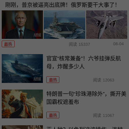
刚刚，普京被逼亮出底牌！俄罗斯要干大事了！
08-04
最热
阅读
15337
官宣“核常兼备”！六爷挂弹反航
母，炸醒多少人
最热
阅读
12063
特朗普一句“珍珠港除外”，撕开美
国霸权遮羞布
最热
阅读
11067