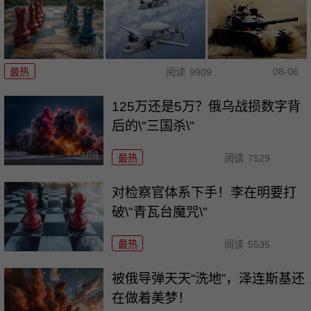
08-06
最热
阅读
9909
125万还是5万？俄乌战损数字背
后的\"三国杀\"
最热
阅读
7529
对检察官体系下手！李在明要打
破\"青瓦台魔咒\"
最热
阅读
5535
被俄导弹天天“洗地”，泽连斯基还
在做着美梦！