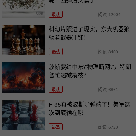
呢？回弹后又蔫了
最热
阅读
12004
科幻片照进了现实，东大机器狼
驮着武器冲锋！
最热
阅读
8409
波斯要给中东\"物理断网\"，特朗
普忙递橄榄枝？
最热
阅读
6861
F-35真被波斯导弹端了！美军这
次到底输在哪
最热
阅读
6723