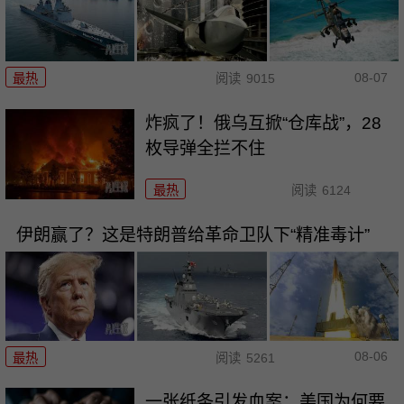
08-07
最热
阅读
9015
炸疯了！俄乌互掀“仓库战”，28
枚导弹全拦不住
最热
阅读
6124
伊朗赢了？这是特朗普给革命卫队下“精准毒计”
08-06
最热
阅读
5261
一张纸条引发血案：美国为何要