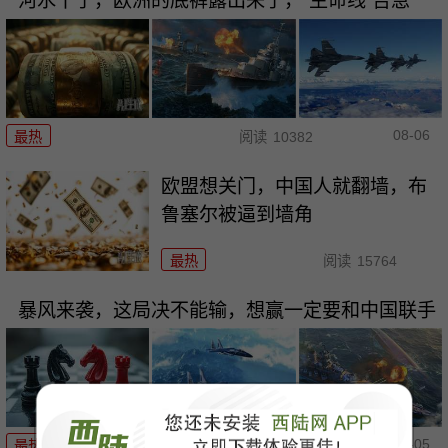
河水干了，欧洲的底裤露出来了，“生命线”告急
08-06
最热
阅读
10382
欧盟想关门，中国人就翻墙，布
鲁塞尔被逼到墙角
最热
阅读
15764
暴风来袭，这局决不能输，想赢一定要和中国联手
08-05
最热
阅读
14305