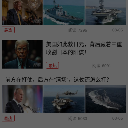
08-05
最热
阅读
7295
美国如此救日元，背后藏着三重
收割日本的阳谋！
最热
阅读
6091
前方在打仗，后方在“清场”，这仗还怎么打？
08-05
最热
阅读
5033