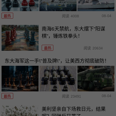
08-04
最热
阅读
4008
南海6天禁航，东大摆下“阳谋
棋”，锤炼铁拳头！
最热
阅读
20634
东大海军这一手\"普及牌\"，让美西方彻底破防！
08-04
最热
阅读
23491
美利坚亲自下场救日元，结果