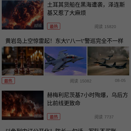
土耳其货船在黑海遭袭，泽连斯
基又惹了大麻烦
最热
阅读
15820
黄岩岛上空惊雷起！东大\"八一\"警巡完全不一样
08-05
最热
阅读
15082
赫梅利尼茨基7小时殉爆，乌后方
比前线更致命
最热
阅读
7737