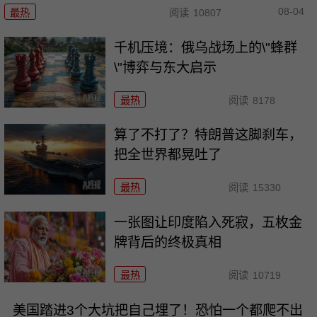
08-04
最热
阅读
10807
千机压境：俄乌战场上的\"蜂群
\"博弈与东大启示
最热
阅读
8178
算了不打了？特朗普这脚刹车，
把全世界都晃吐了
最热
阅读
15330
一张图让印度陷入死寂，五枚金
牌背后的终极真相
最热
阅读
10719
美国踏进3个大坑把自己埋了！恐怕一个都爬不出