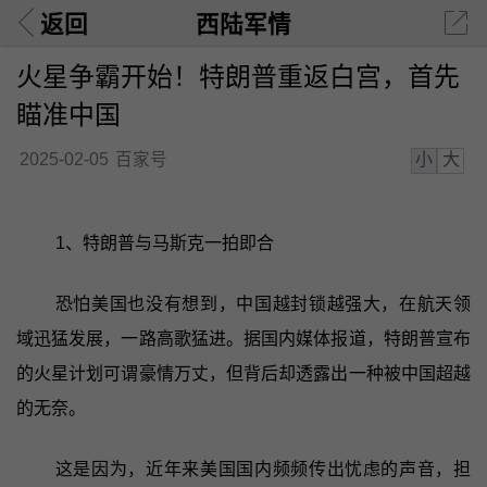
返回
西陆军情
火星争霸开始！特朗普重返白宫，首先
瞄准中国
小
大
2025-02-05
百家号
1、特朗普与马斯克一拍即合
恐怕美国也没有想到，中国越封锁越强大，在航天领
域迅猛发展，一路高歌猛进。据国内媒体报道，特朗普宣布
的火星计划可谓豪情万丈，但背后却透露出一种被中国超越
的无奈。
这是因为，近年来美国国内频频传出忧虑的声音，担