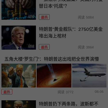
替日本“托底”？
最热
阅读
5084
特朗普“黄金舰队”：2750亿美金
堆出海上棺材
最热
阅读
3864
五角大楼“罗生门”：特朗普这出戏把全世界演懵
08-06
最热
阅读
3772
特朗普扔下两条路，波斯都不