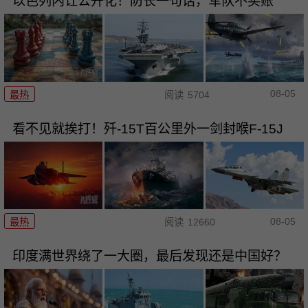
以色列内讧公开化！防长一句话，军队不买账
08-05
最热
阅读
5704
看不见就挨打！歼-15T百公里外一剑封喉F-15J
08-05
最热
阅读
12660
印度满世界绕了一大圈，最后发现还是中国好？