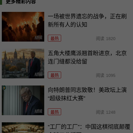
更多精彩内容
一场被世界遗忘的战争，正在刷
新所有人的认知
最热
阅读
1820
五角大楼鹰派翘首盼进京，北京
连门缝都没给留
最热
阅读
1095
向特朗普同志致敬！美政坛上演
“超级抹红大赛”
最热
阅读
1248
“工厂的工厂”：中国这棋彻底颠覆