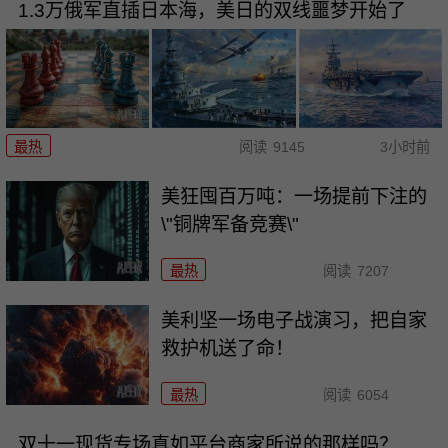
1.3万俄军直插日本海，美日的双线噩梦开始了
最热
阅读
9145
3小时前
美狂囤百万吨：一场提前下注的
\"铜牌军备竞赛\"
最热
阅读
7207
美利坚一场电子战演习，把自家
救护机送了命！
最热
阅读
6054
双十一现货专场真如平台商家所说的那样吗？