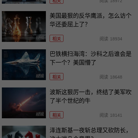
相关
阅读
18972
美国最狠的反华鹰派，怎么访个
华还委屈上了？
相关
阅读
18934
巴铁横扫海湾：沙科之后谁会是
下一个？美国懵了
相关
阅读
18648
波斯这狠厉一击，终结了美军吹
了半个世纪的牛
相关
阅读
18141
泽连斯基一夜斩总理又砍防长，