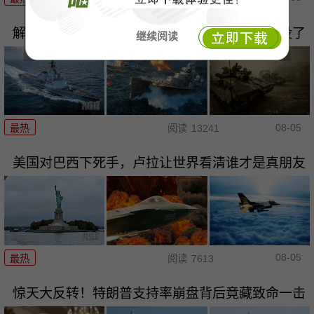
解放军五秒镜头颠覆太平洋！美军最后安全区没了
继续阅读
08-05
最热
阅读
13241
美国对巴西下死手，卢拉让世界看清谁才是真朋友
08-05
最热
阅读
7613
惊天大反转！特朗普支持率崩盘背后竟藏致命一击