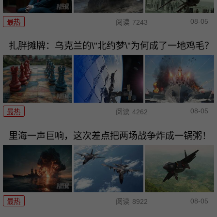
08-05
最热
阅读
7243
扎胖摊牌：乌克兰的\"北约梦\"为何成了一地鸡毛？
08-05
最热
阅读
4262
里海一声巨响，这次差点把两场战争炸成一锅粥！
08-05
最热
阅读
8922