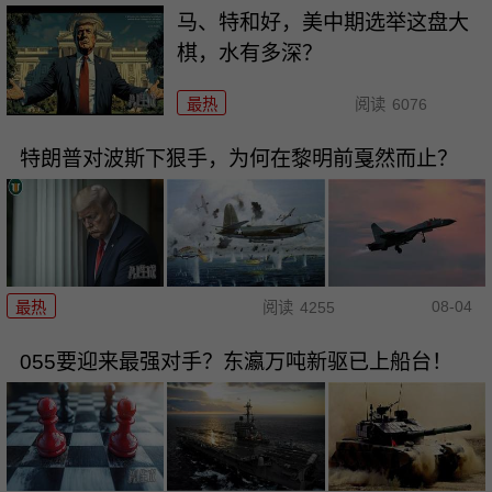
马、特和好，美中期选举这盘大
棋，水有多深？
最热
阅读
6076
特朗普对波斯下狠手，为何在黎明前戛然而止？
08-04
最热
阅读
4255
055要迎来最强对手？东瀛万吨新驱已上船台！