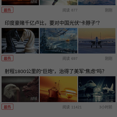
最热
阅读
877
刚刚
印度豪赌千亿卢比，要对中国光伏“卡脖子”？
最热
阅读
697
刚刚
射程1800公里的“巨炮”，治得了美军“焦虑”吗？
最热
阅读
11421
3小时前