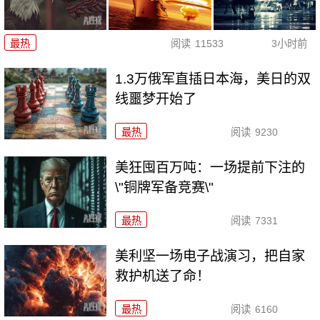
最热
阅读
11533
3小时前
1.3万俄军直插日本海，美日的双
线噩梦开始了
最热
阅读
9230
美狂囤百万吨：一场提前下注的
\"铜牌军备竞赛\"
最热
阅读
7331
美利坚一场电子战演习，把自家
救护机送了命！
最热
阅读
6160