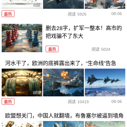
08-06
最热
阅读
5926
删去28字，扩军一整本！高市的
把戏骗不了东大
最热
阅读
5024
河水干了，欧洲的底裤露出来了，“生命线”告急
08-06
最热
阅读
10419
欧盟想关门，中国人就翻墙，布鲁塞尔被逼到墙角