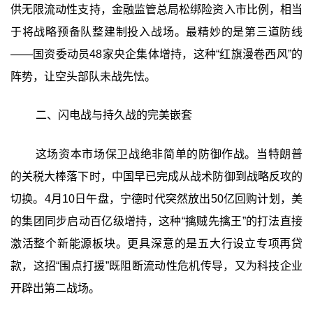
供无限流动性支持，金融监管总局松绑险资入市比例，相当
于将战略预备队整建制投入战场。最精妙的是第三道防线
——国资委动员48家央企集体增持，这种“红旗漫卷西风”的
阵势，让空头部队未战先怯。
二、闪电战与持久战的完美嵌套
这场资本市场保卫战绝非简单的防御作战。当特朗普
的关税大棒落下时，中国早已完成从战术防御到战略反攻的
切换。4月10日午盘，宁德时代突然放出50亿回购计划，美
的集团同步启动百亿级增持，这种“擒贼先擒王”的打法直接
激活整个新能源板块。更具深意的是五大行设立专项再贷
款，这招“围点打援”既阻断流动性危机传导，又为科技企业
开辟出第二战场。