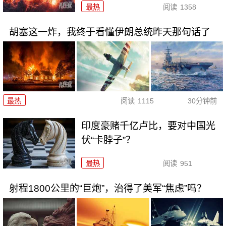
最热
阅读
1358
胡塞这一炸，我终于看懂伊朗总统昨天那句话了
最热
阅读
1115
30分钟前
印度豪赌千亿卢比，要对中国光
伏“卡脖子”？
最热
阅读
951
射程1800公里的“巨炮”，治得了美军“焦虑”吗？