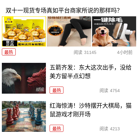
双十一现货专场真如平台商家所说的那样吗？
最热
阅读
31145
4小时前
五箭齐发：东大这次出手，没给
美方留半点幻想
最热
阅读
4754
红海惊涛！沙特摆开大棋局，猫
鼠游戏才刚开场
最热
阅读
4213