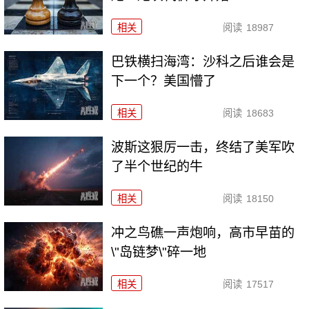
相关
阅读
18987
巴铁横扫海湾：沙科之后谁会是
下一个？美国懵了
相关
阅读
18683
波斯这狠厉一击，终结了美军吹
了半个世纪的牛
相关
阅读
18150
冲之鸟礁一声炮响，高市早苗的
\"岛链梦\"碎一地
相关
阅读
17517