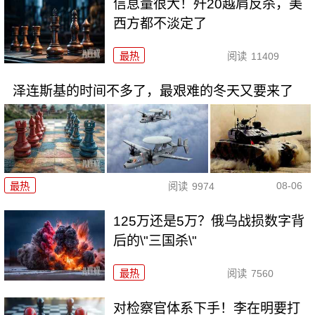
信息量很大！歼20越肩反杀，美
西方都不淡定了
最热
阅读
11409
泽连斯基的时间不多了，最艰难的冬天又要来了
08-06
最热
阅读
9974
125万还是5万？俄乌战损数字背
后的\"三国杀\"
最热
阅读
7560
对检察官体系下手！李在明要打