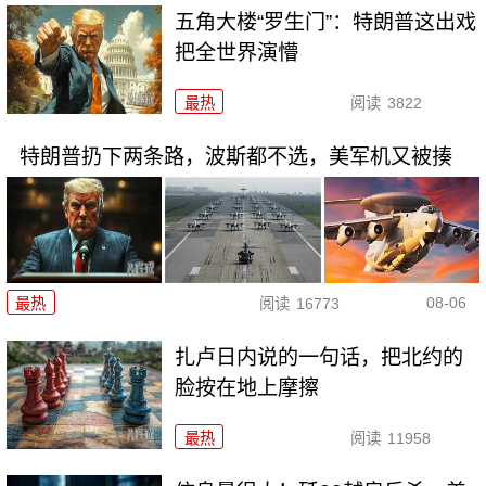
五角大楼“罗生门”：特朗普这出戏
把全世界演懵
最热
阅读
3822
特朗普扔下两条路，波斯都不选，美军机又被揍
08-06
最热
阅读
16773
扎卢日内说的一句话，把北约的
脸按在地上摩擦
最热
阅读
11958