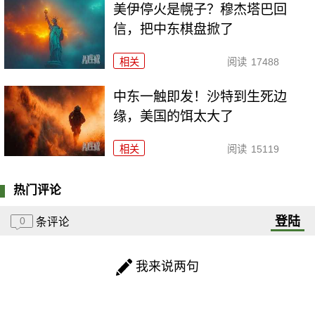
美伊停火是幌子？穆杰塔巴回
信，把中东棋盘掀了
相关
阅读
17488
中东一触即发！沙特到生死边
缘，美国的饵太大了
相关
阅读
15119
热门评论
登陆
0
条评论
我来说两句