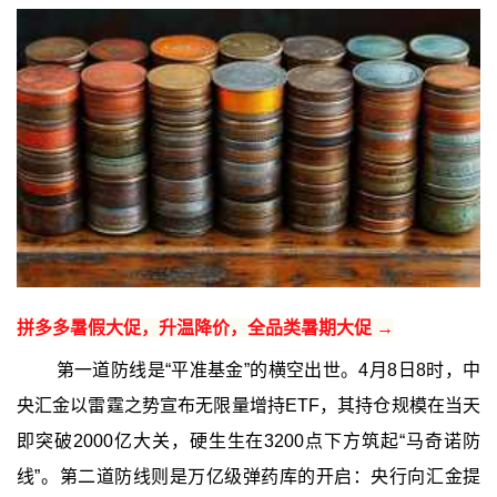
拼多多暑假大促，升温降价，全品类暑期大促 →
第一道防线是“平准基金”的横空出世。4月8日8时，中
央汇金以雷霆之势宣布无限量增持ETF，其持仓规模在当天
即突破2000亿大关，硬生生在3200点下方筑起“马奇诺防
线”。第二道防线则是万亿级弹药库的开启：央行向汇金提