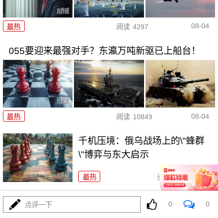
08-04
最热
阅读
4297
055要迎来最强对手？东瀛万吨新驱已上船台！
08-04
最热
阅读
10849
千机压境：俄乌战场上的\"蜂群
\"博弈与东大启示
最热
阅读
8224
算了不打了？特朗普这脚刹车，把全世界都晃吐了
0
0
点评一下