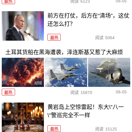
08-05
最热
阅读
6123
前方在打仗，后方在“清场”，这仗
还怎么打？
最热
阅读
5064
土耳其货船在黑海遭袭，泽连斯基又惹了大麻烦
08-05
最热
阅读
15870
黄岩岛上空惊雷起！东大\"八一
\"警巡完全不一样
最热
阅读
15125