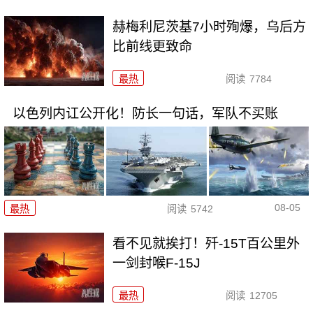
赫梅利尼茨基7小时殉爆，乌后方
比前线更致命
最热
阅读
7784
以色列内讧公开化！防长一句话，军队不买账
08-05
最热
阅读
5742
看不见就挨打！歼-15T百公里外
一剑封喉F-15J
最热
阅读
12705