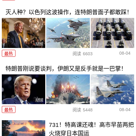
灭人种？以色列这波操作，连特朗普面子都敢踩！
08-04
最热
阅读
6603
特朗普刚说要谈判，伊朗又是反手就是一巴掌！
08-04
最热
阅读
5448
731！特高课还魂！高市早苗两把
火烧穿日本国运