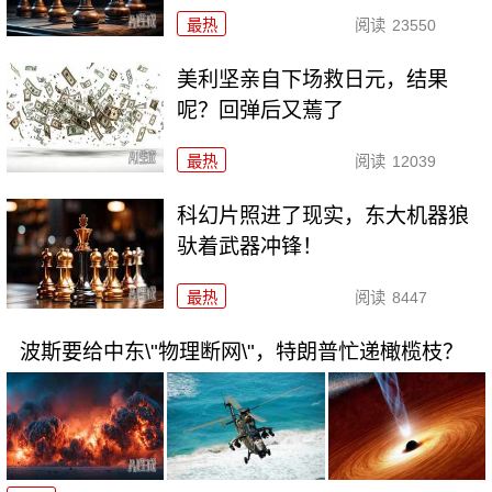
最热
阅读
23550
美利坚亲自下场救日元，结果
呢？回弹后又蔫了
最热
阅读
12039
科幻片照进了现实，东大机器狼
驮着武器冲锋！
最热
阅读
8447
波斯要给中东\"物理断网\"，特朗普忙递橄榄枝？