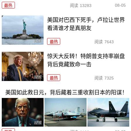
08-05
最热
阅读
13283
美国对巴西下死手，卢拉让世界
看清谁才是真朋友
最热
阅读
7643
惊天大反转！特朗普支持率崩盘
背后竟藏致命一击
最热
阅读
7325
美国如此救日元，背后藏着三重收割日本的阳谋！