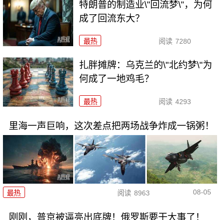
特朗普的制造业\"回流梦\"，为何
成了回流东大？
最热
阅读
7280
扎胖摊牌：乌克兰的\"北约梦\"为
何成了一地鸡毛？
最热
阅读
4293
里海一声巨响，这次差点把两场战争炸成一锅粥！
08-05
最热
阅读
8963
刚刚，普京被逼亮出底牌！俄罗斯要干大事了！