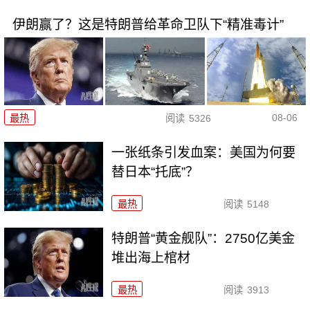
伊朗赢了？这是特朗普给革命卫队下“精准毒计”
08-06
最热
阅读
5326
一张纸条引发血案：美国为何要
替日本“托底”？
最热
阅读
5148
特朗普“黄金舰队”：2750亿美金
堆出海上棺材
最热
阅读
3913