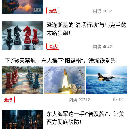
最热
阅读
5032
泽连斯基的“清场行动”与乌克兰的
末路狂飙！
最热
阅读
4042
南海6天禁航，东大摆下“阳谋棋”，锤炼铁拳头！
08-04
最热
阅读
20712
东大海军这一手\"普及牌\"，让美
西方彻底破防！