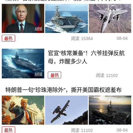
08-04
最热
阅读
15384
官宣“核常兼备”！六爷挂弹反航
母，炸醒多少人
最热
阅读
12102
特朗普一句“珍珠港除外”，撕开美国霸权遮羞布
08-04
最热
阅读
11102