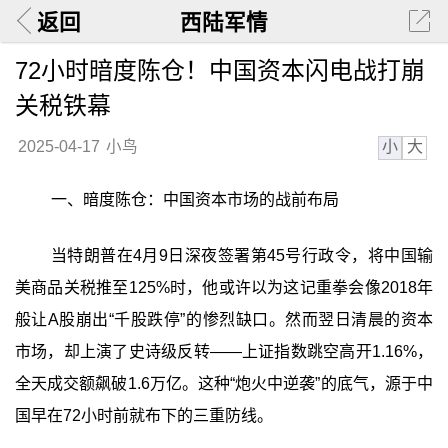
返回
西陆军情
72小时暗度陈仓！中国资本闪电战打崩
关税铁幕
小
大
2025-04-17
小鸟
一、暗度陈仓：中国资本市场的战前布局
当特朗普在4月9日深夜签署第45号行政令，将中国输
美商品关税推至125%时，他或许以为这记重拳会像2018年
般让A股崩出“千股跌停”的惨烈缺口。然而翌日清晨的资本
市场，却上演了史诗级反转——上证指数跳空高开1.16%，
全天成交额飙破1.6万亿。这种“炮火中逆袭”的底气，源于中
国早在72小时前就布下的三重防线。