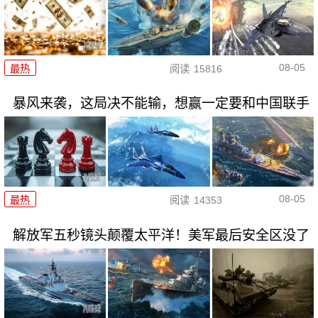
08-05
最热
阅读
15816
暴风来袭，这局决不能输，想赢一定要和中国联手
08-05
最热
阅读
14353
解放军五秒镜头颠覆太平洋！美军最后安全区没了