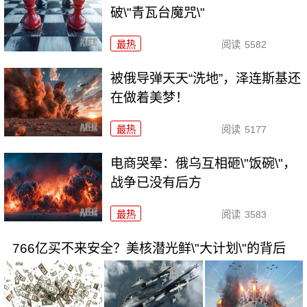
破\"青瓦台魔咒\"
最热
阅读
5582
被俄导弹天天“洗地”，泽连斯基还
在做着美梦！
最热
阅读
5177
电商哭晕：俄乌互相砸\"饭碗\"，
战争已没有后方
最热
阅读
3583
766亿买不来安全？美核潜光鲜\"大计划\"的背后