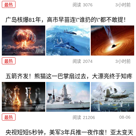
最热
阅读
3076
3小时前
广岛核爆81年，高市早苗连\"谁扔的\"都不敢提！
最热
阅读
2074
3小时前
五箭齐发！熊猫这一巴掌扇过去，大漂亮终于知疼
08-06
最热
阅读
21206
央视短短5秒钟，美军3年兵推一夜作废！亚太变天