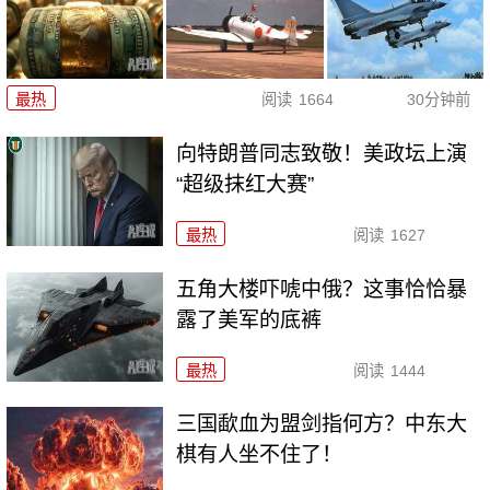
最热
阅读
1664
30分钟前
向特朗普同志致敬！美政坛上演
“超级抹红大赛”
最热
阅读
1627
五角大楼吓唬中俄？这事恰恰暴
露了美军的底裤
最热
阅读
1444
三国歃血为盟剑指何方？中东大
棋有人坐不住了！