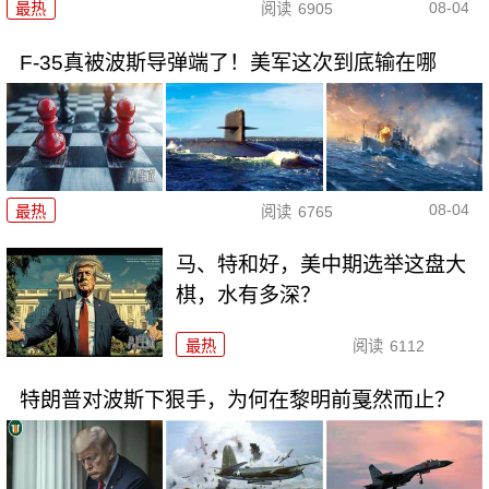
08-04
最热
阅读
6905
F-35真被波斯导弹端了！美军这次到底输在哪
08-04
最热
阅读
6765
马、特和好，美中期选举这盘大
棋，水有多深？
最热
阅读
6112
特朗普对波斯下狠手，为何在黎明前戛然而止？