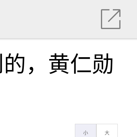
到的，黄仁勋
小
大