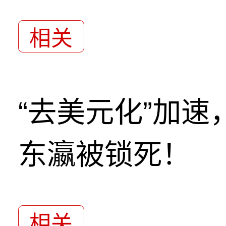
相关
“去美元化”加
东瀛被锁死！
相关