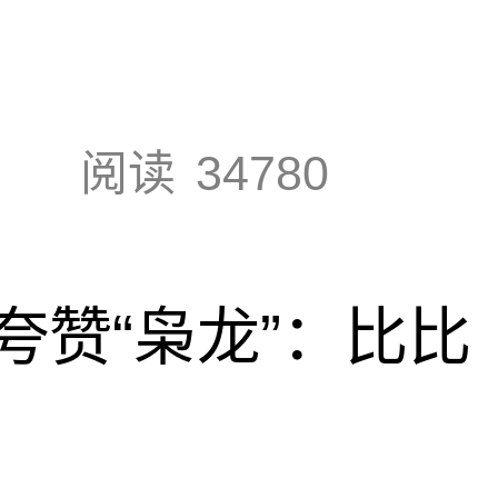
阅读
34780
夸赞“枭龙”：比比