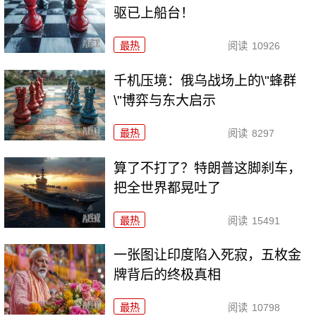
驱已上船台！
最热
阅读
10926
千机压境：俄乌战场上的\"蜂群
\"博弈与东大启示
最热
阅读
8297
算了不打了？特朗普这脚刹车，
把全世界都晃吐了
最热
阅读
15491
一张图让印度陷入死寂，五枚金
牌背后的终极真相
最热
阅读
10798