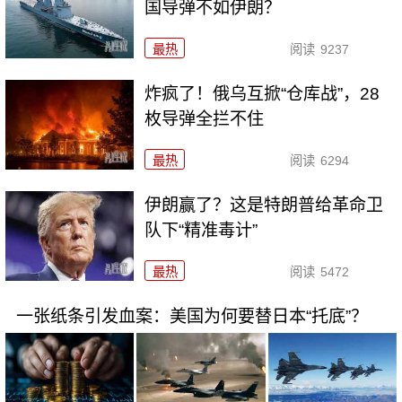
国导弹不如伊朗？
最热
阅读
9237
炸疯了！俄乌互掀“仓库战”，28
枚导弹全拦不住
最热
阅读
6294
伊朗赢了？这是特朗普给革命卫
队下“精准毒计”
最热
阅读
5472
一张纸条引发血案：美国为何要替日本“托底”？