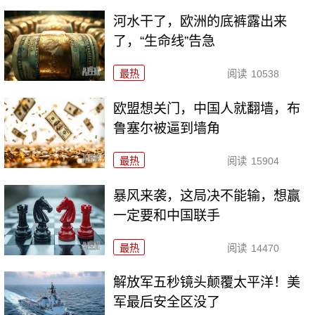
河水干了，欧洲的底裤露出来
了，“生命线”告急
最热
阅读
10538
欧盟想关门，中国人就翻墙，布
鲁塞尔被逼到墙角
最热
阅读
15904
暴风来袭，这局决不能输，想赢
一定要和中国联手
最热
阅读
14470
解放军五秒镜头颠覆太平洋！美
军最后安全区没了