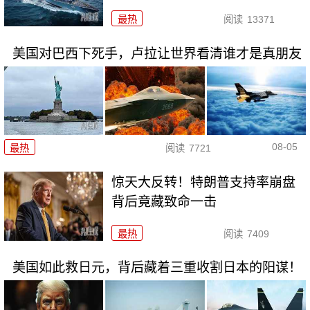
最热
阅读
13371
美国对巴西下死手，卢拉让世界看清谁才是真朋友
08-05
最热
阅读
7721
惊天大反转！特朗普支持率崩盘
背后竟藏致命一击
最热
阅读
7409
美国如此救日元，背后藏着三重收割日本的阳谋！