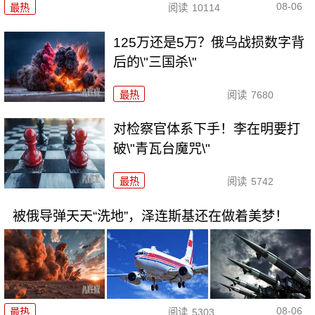
08-06
最热
阅读
10114
125万还是5万？俄乌战损数字背
后的\"三国杀\"
最热
阅读
7680
对检察官体系下手！李在明要打
破\"青瓦台魔咒\"
最热
阅读
5742
被俄导弹天天“洗地”，泽连斯基还在做着美梦！
08-06
最热
阅读
5303