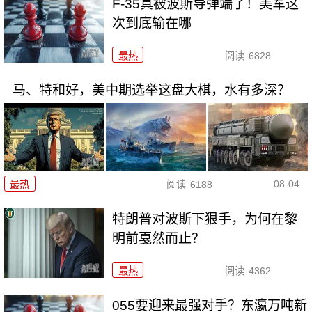
F-35真被波斯导弹端了！美军这
次到底输在哪
最热
阅读
6828
马、特和好，美中期选举这盘大棋，水有多深？
08-04
最热
阅读
6188
特朗普对波斯下狠手，为何在黎
明前戛然而止？
最热
阅读
4362
055要迎来最强对手？东瀛万吨新