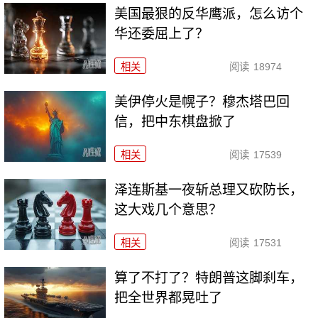
美国最狠的反华鹰派，怎么访个
华还委屈上了？
相关
阅读
18974
美伊停火是幌子？穆杰塔巴回
信，把中东棋盘掀了
相关
阅读
17539
泽连斯基一夜斩总理又砍防长，
这大戏几个意思？
相关
阅读
17531
算了不打了？特朗普这脚刹车，
把全世界都晃吐了