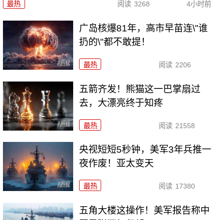
最热
阅读
3268
4小时前
广岛核爆81年，高市早苗连\"谁
扔的\"都不敢提！
最热
阅读
2206
五箭齐发！熊猫这一巴掌扇过
去，大漂亮终于知疼
最热
阅读
21558
央视短短5秒钟，美军3年兵推一
夜作废！亚太变天
最热
阅读
17380
五角大楼这操作！美军报告称中