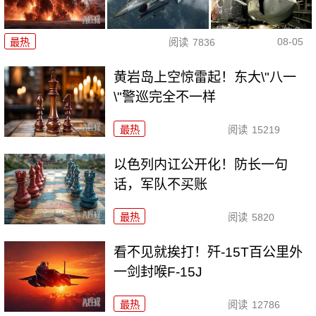
08-05
最热
阅读
7836
黄岩岛上空惊雷起！东大\"八一
\"警巡完全不一样
最热
阅读
15219
以色列内讧公开化！防长一句
话，军队不买账
最热
阅读
5820
看不见就挨打！歼-15T百公里外
一剑封喉F-15J
最热
阅读
12786