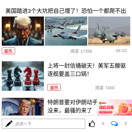
美国踏进3个大坑把自己埋了！恐怕一个都爬不出
08-03
最热
阅读
17356
上将一封信捅破天！美军五艘驱
逐舰要盖三口锅！
最热
阅读
7400
特朗普要对伊朗动手？最狠的还
没来，最骚的来了
0
0
点评一下
最热
阅读
6005