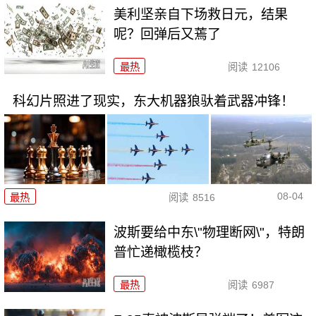
美利坚亲自下场救日元，结果
呢？回弹后又蔫了
最热
阅读
12106
科幻片照进了现实，东大机器狼驮着武器冲锋！
08-04
最热
阅读
8516
波斯要给中东\"物理断网\"，特朗
普忙递橄榄枝？
最热
阅读
6987