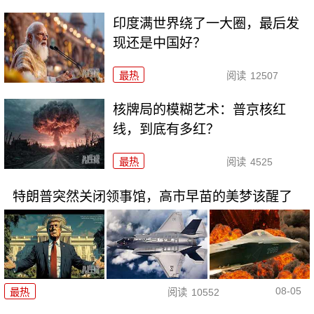
印度满世界绕了一大圈，最后发
现还是中国好？
最热
阅读
12507
核牌局的模糊艺术：普京核红
线，到底有多红？
最热
阅读
4525
特朗普突然关闭领事馆，高市早苗的美梦该醒了
08-05
最热
阅读
10552