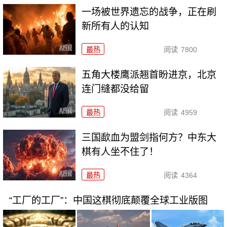
一场被世界遗忘的战争，正在刷
新所有人的认知
最热
阅读
7800
五角大楼鹰派翘首盼进京，北京
连门缝都没给留
最热
阅读
4959
三国歃血为盟剑指何方？中东大
棋有人坐不住了！
最热
阅读
4364
“工厂的工厂”：中国这棋彻底颠覆全球工业版图