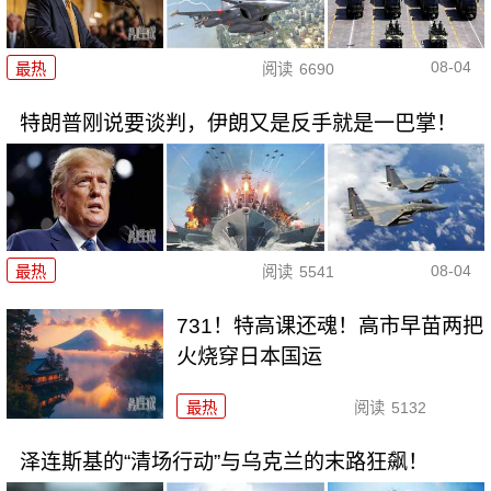
08-04
最热
阅读
6690
特朗普刚说要谈判，伊朗又是反手就是一巴掌！
08-04
最热
阅读
5541
731！特高课还魂！高市早苗两把
火烧穿日本国运
最热
阅读
5132
泽连斯基的“清场行动”与乌克兰的末路狂飙！