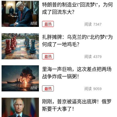
特朗普的制造业\"回流梦\"，为何
成了回流东大？
最热
阅读
7347
扎胖摊牌：乌克兰的\"北约梦\"为
何成了一地鸡毛？
最热
阅读
4379
里海一声巨响，这次差点把两场
战争炸成一锅粥！
最热
阅读
9059
刚刚，普京被逼亮出底牌！俄罗
斯要干大事了！