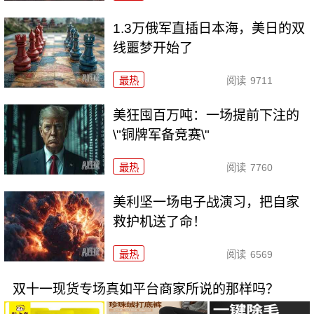
1.3万俄军直插日本海，美日的双
线噩梦开始了
最热
阅读
9711
美狂囤百万吨：一场提前下注的
\"铜牌军备竞赛\"
最热
阅读
7760
美利坚一场电子战演习，把自家
救护机送了命！
最热
阅读
6569
双十一现货专场真如平台商家所说的那样吗？