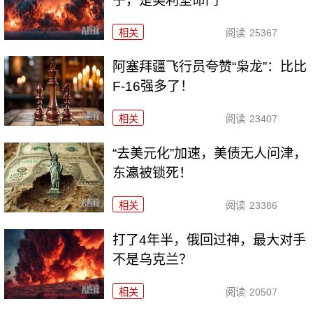
子，是美利坚命门
相关
阅读
25367
阿塞拜疆飞行员夸赞“枭龙”：比比
F-16强多了！
相关
阅读
23407
“去美元化”加速，美债无人问津，
东瀛被锁死！
相关
阅读
23386
打了4年半，俄回过神，最大对手
不是乌克兰？
相关
阅读
20507