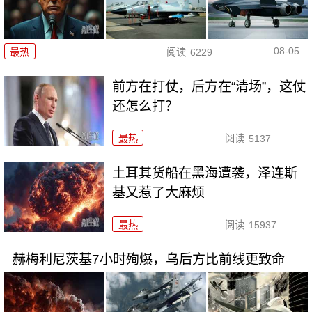
08-05
最热
阅读
6229
前方在打仗，后方在“清场”，这仗
还怎么打？
最热
阅读
5137
土耳其货船在黑海遭袭，泽连斯
基又惹了大麻烦
最热
阅读
15937
赫梅利尼茨基7小时殉爆，乌后方比前线更致命