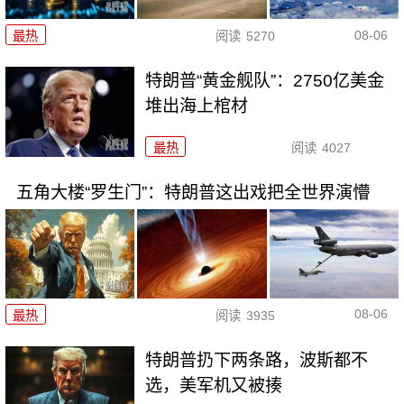
08-06
最热
阅读
5270
特朗普“黄金舰队”：2750亿美金
堆出海上棺材
最热
阅读
4027
五角大楼“罗生门”：特朗普这出戏把全世界演懵
08-06
最热
阅读
3935
特朗普扔下两条路，波斯都不
选，美军机又被揍