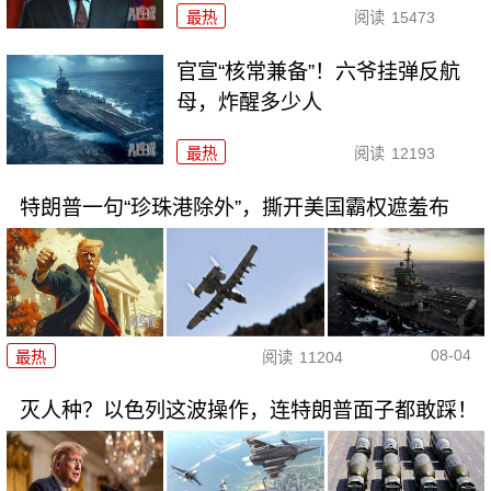
最热
阅读
15473
官宣“核常兼备”！六爷挂弹反航
母，炸醒多少人
最热
阅读
12193
特朗普一句“珍珠港除外”，撕开美国霸权遮羞布
08-04
最热
阅读
11204
灭人种？以色列这波操作，连特朗普面子都敢踩！