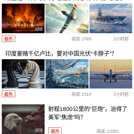
最热
阅读
2769
2小时前
印度豪赌千亿卢比，要对中国光伏“卡脖子”？
最热
阅读
2314
2小时前
射程1800公里的“巨炮”，治得了
美军“焦虑”吗？
最热
阅读
12083