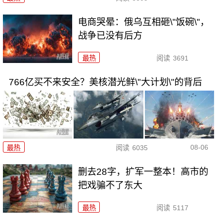
电商哭晕：俄乌互相砸\"饭碗\"，
战争已没有后方
最热
阅读
3691
766亿买不来安全？美核潜光鲜\"大计划\"的背后
08-06
最热
阅读
6035
删去28字，扩军一整本！高市的
把戏骗不了东大
最热
阅读
5117