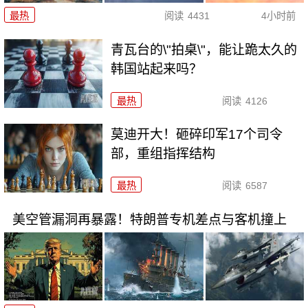
最热
阅读
4431
4小时前
青瓦台的\"拍桌\"，能让跪太久的
韩国站起来吗？
最热
阅读
4126
莫迪开大！砸碎印军17个司令
部，重组指挥结构
最热
阅读
6587
美空管漏洞再暴露！特朗普专机差点与客机撞上