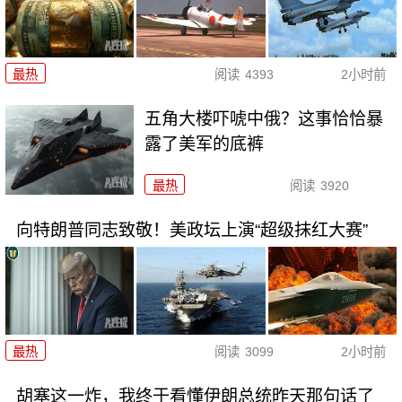
最热
阅读
4393
2小时前
五角大楼吓唬中俄？这事恰恰暴
露了美军的底裤
最热
阅读
3920
向特朗普同志致敬！美政坛上演“超级抹红大赛”
最热
阅读
3099
2小时前
胡塞这一炸，我终于看懂伊朗总统昨天那句话了