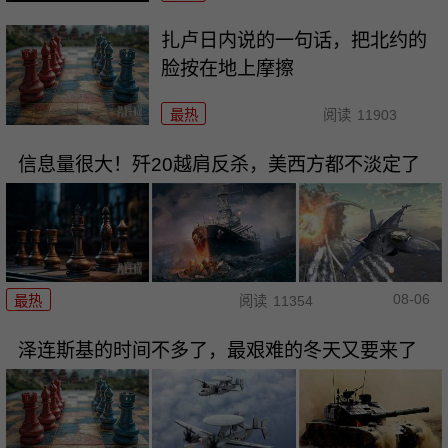
扎卢日内说的一句话，把北约的
脸按在地上摩擦
最热
阅读
11903
信息量很大！歼20越肩反杀，美西方都不淡定了
08-06
最热
阅读
11354
泽连斯基的时间不多了，最艰难的冬天又要来了