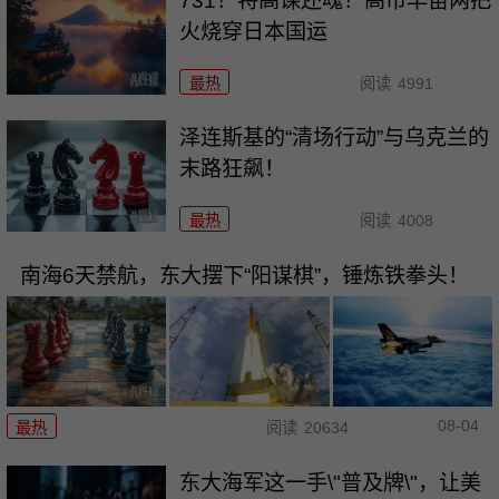
731！特高课还魂！高市早苗两把
火烧穿日本国运
最热
阅读
4991
泽连斯基的“清场行动”与乌克兰的
末路狂飙！
最热
阅读
4008
南海6天禁航，东大摆下“阳谋棋”，锤炼铁拳头！
08-04
最热
阅读
20634
东大海军这一手\"普及牌\"，让美