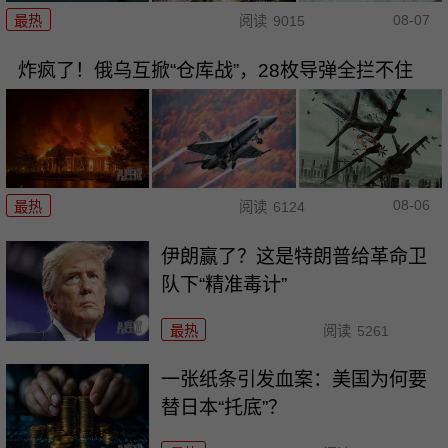
08-07
最热
阅读
9015
炸疯了！俄乌互掀“仓库战”，28枚导弹全拦不住
08-06
最热
阅读
6124
伊朗赢了？这是特朗普给革命卫
队下“精准毒计”
最热
阅读
5261
一张纸条引发血案：美国为何要
替日本“托底”？