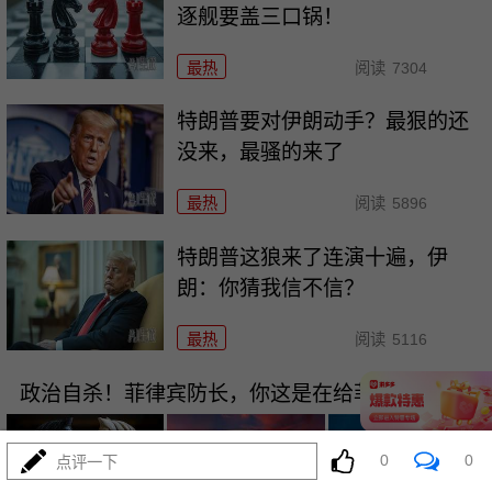
逐舰要盖三口锅！
最热
阅读
7304
特朗普要对伊朗动手？最狠的还
没来，最骚的来了
最热
阅读
5896
特朗普这狼来了连演十遍，伊
朗：你猜我信不信？
最热
阅读
5116
政治自杀！菲律宾防长，你这是在给菲律宾掘墓！
0
0
点评一下