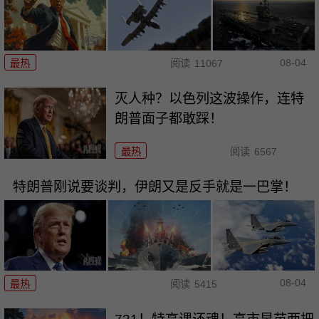
08-04
最热
阅读
11067
灭人种？以色列这波操作，连特
朗普面子都敢踩！
最热
阅读
6567
特朗普刚说要谈判，伊朗又是反手就是一巴掌！
08-04
最热
阅读
5415