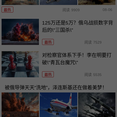
08-06
最热
阅读
9909
125万还是5万？俄乌战损数字背
后的\"三国杀\"
最热
阅读
7529
对检察官体系下手！李在明要打
破\"青瓦台魔咒\"
最热
阅读
5535
被俄导弹天天“洗地”，泽连斯基还在做着美梦！