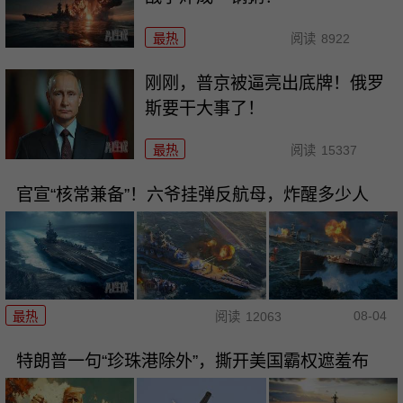
最热
阅读
8922
刚刚，普京被逼亮出底牌！俄罗
斯要干大事了！
最热
阅读
15337
官宣“核常兼备”！六爷挂弹反航母，炸醒多少人
08-04
最热
阅读
12063
特朗普一句“珍珠港除外”，撕开美国霸权遮羞布