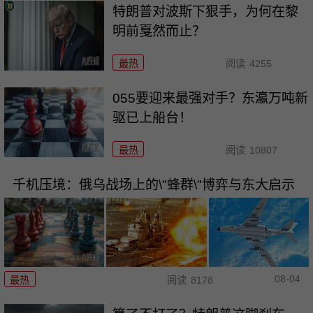
特朗普对波斯下狠手，为何在黎
明前戛然而止？
最热
阅读
4255
055要迎来最强对手？东瀛万吨新
驱已上船台！
最热
阅读
10807
千机压境：俄乌战场上的\"蜂群\"博弈与东大启示
08-04
最热
阅读
8178