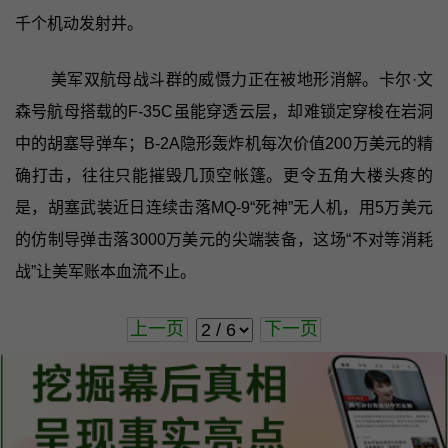
千个机动发射井。
美军双航母战斗群的威慑力正在被地形消解。卡尔·文
森号航母搭载的F-35C虽能穿透云层，却难锁定穿梭在岩洞
中的胡塞导弹车；B-2A隐形轰炸机每次价值200万美元的精
确打击，往往只能摧毁几顶空帐篷。更令五角大楼头疼的
是，胡塞武装近日连续击落MQ-9“死神”无人机，用5万美元
的仿制导弹击落3000万美元的尖端装备，这场“不对等消耗
战”让美军账本血流不止。
上一页
下一页