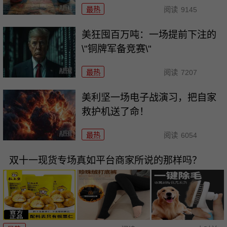
最热
阅读
9145
美狂囤百万吨：一场提前下注的
\"铜牌军备竞赛\"
最热
阅读
7207
美利坚一场电子战演习，把自家
救护机送了命！
最热
阅读
6054
双十一现货专场真如平台商家所说的那样吗？