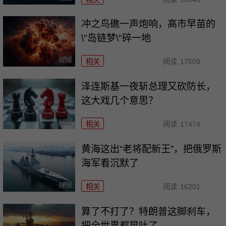
冲之鸟礁一声炮响，高市早苗的
\"岛链梦\"碎一地
相关
阅读
17509
泽连斯基一夜斩总理又砍防长，
这大戏几个意思？
相关
阅读
17474
黄海这出“老将配新王”，把俄罗斯
海军看沉默了
相关
阅读
16201
算了不打了？特朗普这脚刹车，
把全世界都晃吐了