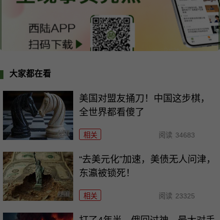
大家都在看
美国对盟友捅刀！中国这步棋，
全世界都看傻了
相关
阅读
34683
“去美元化”加速，美债无人问津，
东瀛被锁死！
相关
阅读
23325