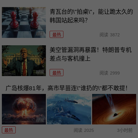
青瓦台的\"拍桌\"，能让跪太久的
韩国站起来吗？
最热
阅读
3872
美空管漏洞再暴露！特朗普专机
差点与客机撞上
最热
阅读
2999
广岛核爆81年，高市早苗连\"谁扔的\"都不敢提！
最热
阅读
2025
3小时前