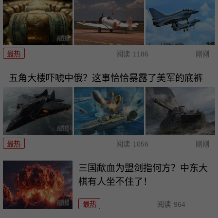
最热
阅读
1186
刚刚
五角大楼吓唬中俄？这事恰恰暴露了美军的底裤
最热
阅读
1056
刚刚
三国歃血为盟剑指何方？中东大
棋有人坐不住了！
最热
阅读
964