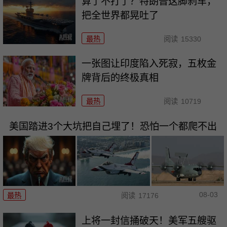
算了不打了？特朗普这脚刹车，
把全世界都晃吐了
最热
阅读
15330
一张图让印度陷入死寂，五枚金
牌背后的终极真相
最热
阅读
10719
美国踏进3个大坑把自己埋了！恐怕一个都爬不出
08-03
最热
阅读
17176
上将一封信捅破天！美军五艘驱