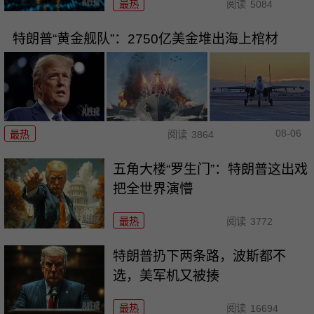
最热
阅读
5084
特朗普“黄金舰队”：2750亿美金堆出海上棺材
08-06
最热
阅读
3864
五角大楼“罗生门”：特朗普这出戏
把全世界演懵
最热
阅读
3772
特朗普扔下两条路，波斯都不
选，美军机又被揍
最热
阅读
16694