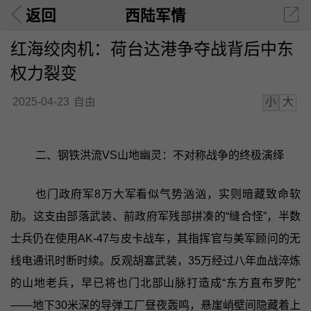
返回
西陆军情
红海绞肉机：荷台达港争夺战背后中东
权力裂变
小
大
2025-04-23
自由
二、钢铁洪流VS山地幽灵：不对称战争的终极演绎
也门政府军8万大军看似气势汹汹，实则暗藏致命软
肋。这支由部落武装、前政府军残部拼凑的“缝合怪”，半数
士兵仍在使用AK-47与皮卡战车，其指挥官与美军顾问的无
线电通讯时断时续。反观胡塞武装，35万经过八年血战淬炼
的山地老兵，早已将也门北部山脉打造成“东方直布罗陀”
——地下30米深的导弹工厂昼夜轰鸣，悬崖峭壁间隐藏着上