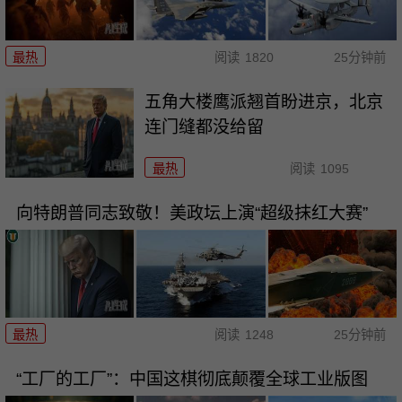
最热
阅读
1820
25分钟前
五角大楼鹰派翘首盼进京，北京
连门缝都没给留
最热
阅读
1095
向特朗普同志致敬！美政坛上演“超级抹红大赛”
最热
阅读
1248
25分钟前
“工厂的工厂”：中国这棋彻底颠覆全球工业版图