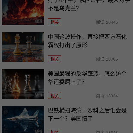
打了4年半，俄回过神，最大对手
不是乌克兰？
相关
阅读
20445
中国这波操作，直接把西方石化
霸权打出了原形
相关
阅读
20086
美国最狠的反华鹰派，怎么访个
华还委屈上了？
相关
阅读
18934
巴铁横扫海湾：沙科之后谁会是
下一个？美国懵了
相关
阅读
18648