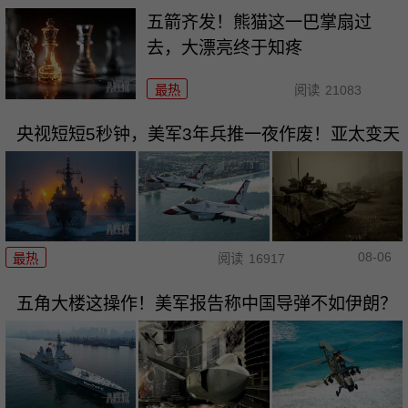
五箭齐发！熊猫这一巴掌扇过
去，大漂亮终于知疼
最热
阅读
21083
央视短短5秒钟，美军3年兵推一夜作废！亚太变天
08-06
最热
阅读
16917
五角大楼这操作！美军报告称中国导弹不如伊朗？