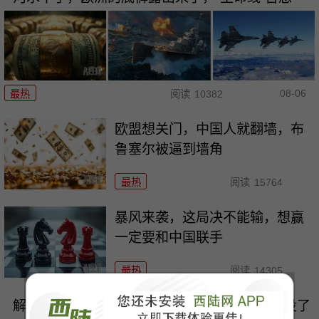
08-06
最热
阅读
10382
欧盟想关门，中国人就翻墙，布
鲁塞尔被逼到墙角
最热
阅读
15764
暴风来袭，这局决不能输，想赢
一定要和中国联手
最热
阅读
14305
解放军五秒镜头颠覆太平洋！美军最后安全区没了