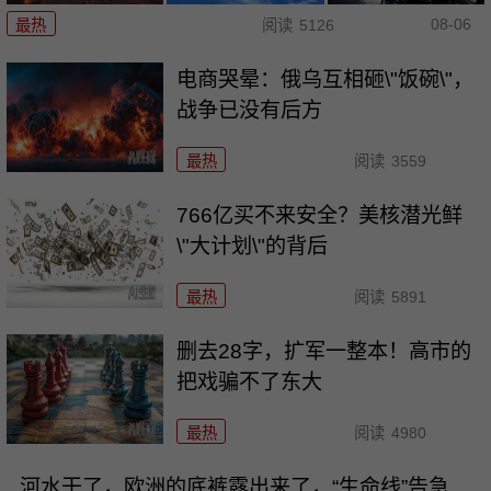
08-06
最热
阅读
5126
电商哭晕：俄乌互相砸\"饭碗\"，
战争已没有后方
最热
阅读
3559
766亿买不来安全？美核潜光鲜
\"大计划\"的背后
最热
阅读
5891
删去28字，扩军一整本！高市的
把戏骗不了东大
最热
阅读
4980
河水干了，欧洲的底裤露出来了，“生命线”告急