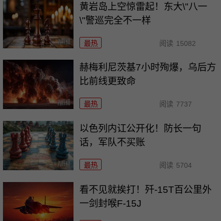
黄岩岛上空惊雷起！东大\"八一
\"警巡完全不一样
最热
阅读
15082
赫梅利尼茨基7小时殉爆，乌后方
比前线更致命
最热
阅读
7737
以色列内讧公开化！防长一句
话，军队不买账
最热
阅读
5704
看不见就挨打！歼-15T百公里外
一剑封喉F-15J