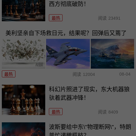
西方彻底破防！
最热
阅读
23491
美利坚亲自下场救日元，结果呢？回弹后又蔫了
08-04
最热
阅读
12004
科幻片照进了现实，东大机器狼
驮着武器冲锋！
最热
阅读
8409
波斯要给中东\"物理断网\"，特朗
普忙递橄榄枝？