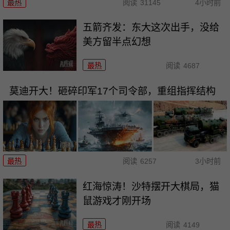
最热
阅读
31145
4小时前
五箭齐发：东大这次出手，没给
美方留半点幻想
最热
阅读
4687
莫迪开大！砸碎印军17个司令部，重组指挥结构
最热
阅读
6257
3小时前
红海惊涛！沙特摆开大棋局，猫
鼠游戏才刚开场
最热
阅读
4149