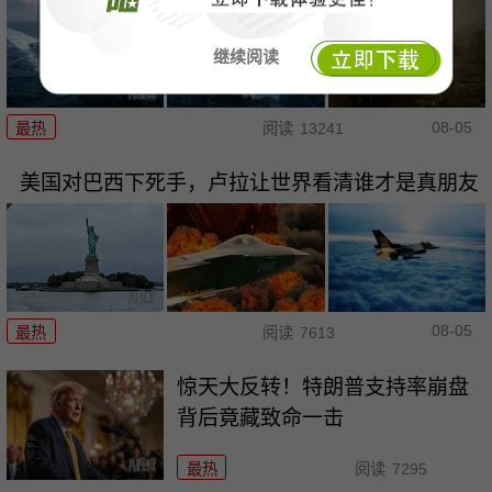
继续阅读
08-05
最热
阅读
13241
美国对巴西下死手，卢拉让世界看清谁才是真朋友
08-05
最热
阅读
7613
惊天大反转！特朗普支持率崩盘
背后竟藏致命一击
最热
阅读
7295