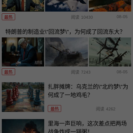
08-05
最热
阅读
10430
特朗普的制造业\"回流梦\"，为何成了回流东大？
08-05
最热
阅读
7243
扎胖摊牌：乌克兰的\"北约梦\"为
何成了一地鸡毛？
最热
阅读
4262
里海一声巨响，这次差点把两场
战争炸成一锅粥！