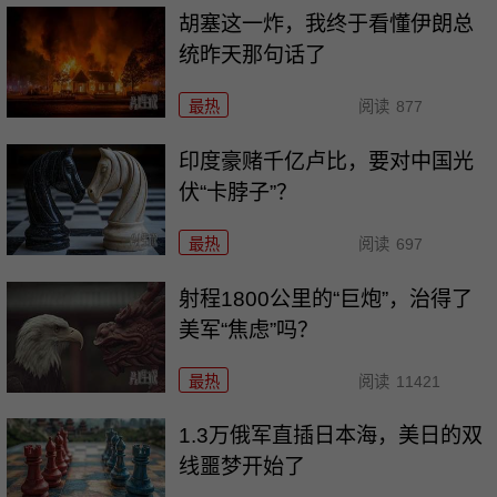
胡塞这一炸，我终于看懂伊朗总
统昨天那句话了
最热
阅读
877
印度豪赌千亿卢比，要对中国光
伏“卡脖子”？
最热
阅读
697
射程1800公里的“巨炮”，治得了
美军“焦虑”吗？
最热
阅读
11421
1.3万俄军直插日本海，美日的双
线噩梦开始了