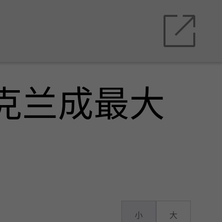
乌克兰成最大
小
大