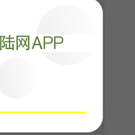
阅读
24768
，这仗再打下
裤子