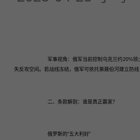
军事视角：俄军当前控制乌克兰约20%领
失反攻空间。若战线冻结，俄军可依托第聂伯河建立防线
二、条款解剖：谁是真正赢家？
俄罗斯的“五大利好”