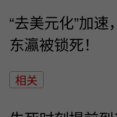
“去美元化”加
东瀛被锁死！
相关