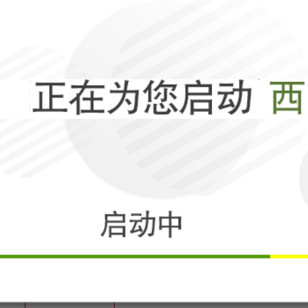
相关
特朗普半夜惊醒
去，美利坚要当