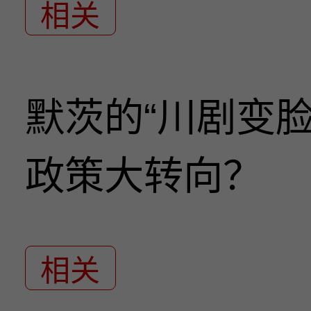
相关
默茨的“川剧变
政策大转向？
相关