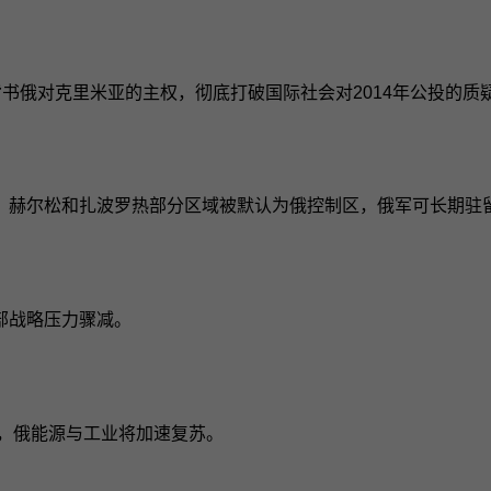
背书俄对克里米亚的主权，彻底打破国际社会对2014年公投的质
、赫尔松和扎波罗热部分区域被默认为俄控制区，俄军可长期驻
部战略压力骤减。
破，俄能源与工业将加速复苏。