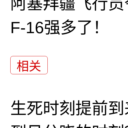
阿塞拜疆飞行员
F-16强多了！
相关
生死时刻提前到