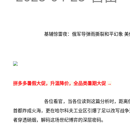
基辅惊雷夜：俄军导弹雨撕裂和平幻象 
拼多多暑假大促，升温降价，全品类暑期大促 →
各位看官，当各位读到这篇分析时，距离俄军
首都炸成火海，更在哈尔科夫工业区引爆了足以改写战争逻
者穿透硝烟，解码这场世纪博弈的深层密码。