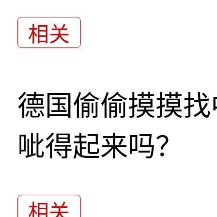
相关
德国偷偷摸摸找
呲得起来吗？
相关