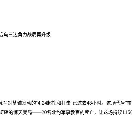
美俄乌三边角力战局再升级
对基辅发动的"4·24超饱和打击"已过去48小时。这场代号"雷
辑的惊天变局——20名北约军事教官的死亡，让这场持续11