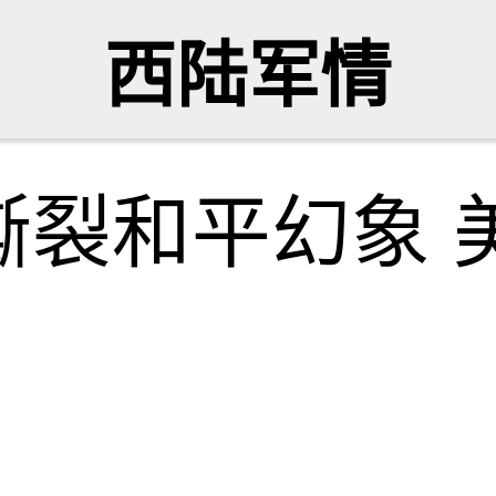
西陆军情
撕裂和平幻象 