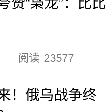
夸赞“枭龙”：比比
阅读
23577
来！俄乌战争终