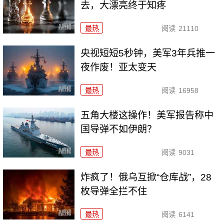
去，大漂亮终于知疼
最热
阅读
21110
央视短短5秒钟，美军3年兵推一
夜作废！亚太变天
最热
阅读
16958
五角大楼这操作！美军报告称中
国导弹不如伊朗？
最热
阅读
9031
炸疯了！俄乌互掀“仓库战”，28
枚导弹全拦不住
最热
阅读
6141