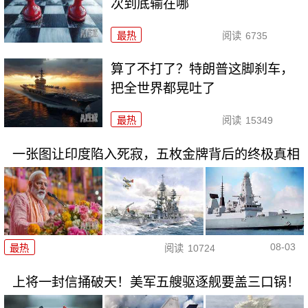
次到底输在哪
最热
阅读
6735
算了不打了？特朗普这脚刹车，
把全世界都晃吐了
最热
阅读
15349
一张图让印度陷入死寂，五枚金牌背后的终极真相
08-03
最热
阅读
10724
上将一封信捅破天！美军五艘驱逐舰要盖三口锅！