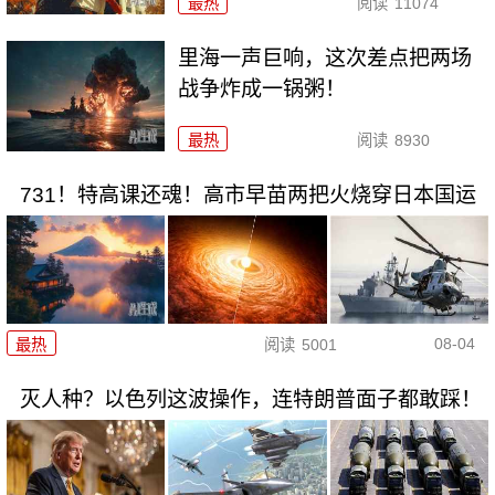
最热
阅读
11074
里海一声巨响，这次差点把两场
战争炸成一锅粥！
最热
阅读
8930
731！特高课还魂！高市早苗两把火烧穿日本国运
08-04
最热
阅读
5001
灭人种？以色列这波操作，连特朗普面子都敢踩！