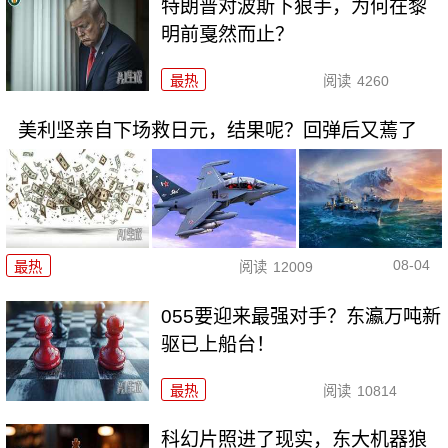
特朗普对波斯下狠手，为何在黎
明前戛然而止？
最热
阅读
4260
美利坚亲自下场救日元，结果呢？回弹后又蔫了
08-04
最热
阅读
12009
055要迎来最强对手？东瀛万吨新
驱已上船台！
最热
阅读
10814
科幻片照进了现实，东大机器狼