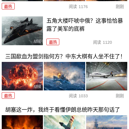
最热
阅读
1176
刚刚
五角大楼吓唬中俄？这事恰恰暴
露了美军的底裤
最热
阅读
1120
三国歃血为盟剑指何方？中东大棋有人坐不住了！
最热
阅读
1033
刚刚
胡塞这一炸，我终于看懂伊朗总统昨天那句话了