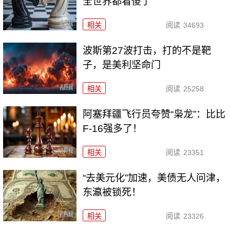
全世界都看傻了
相关
阅读
34693
波斯第27波打击，打的不是靶
子，是美利坚命门
相关
阅读
25258
阿塞拜疆飞行员夸赞“枭龙”：比比
F-16强多了！
相关
阅读
23351
“去美元化”加速，美债无人问津，
东瀛被锁死！
相关
阅读
23326