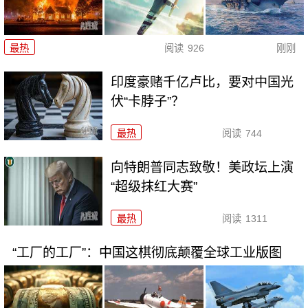
最热
阅读
926
刚刚
印度豪赌千亿卢比，要对中国光
伏“卡脖子”？
最热
阅读
744
向特朗普同志致敬！美政坛上演
“超级抹红大赛”
最热
阅读
1311
“工厂的工厂”：中国这棋彻底颠覆全球工业版图