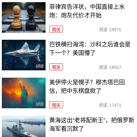
菲律宾告洋状，中国直接上水
炮：炮灰代价才开始
相关
阅读
18975
巴铁横扫海湾：沙科之后谁会是
下一个？美国懵了
相关
阅读
18657
美伊停火是幌子？穆杰塔巴回
信，把中东棋盘掀了
相关
阅读
17471
黄海这出“老将配新王”，把俄罗斯
海军看沉默了