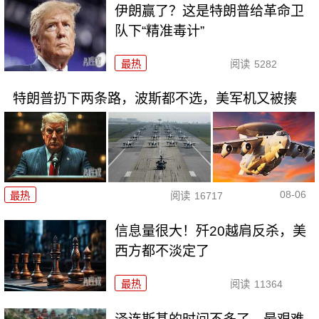
伊朗赢了？这是特朗普给革命卫
队下“精准毒计”
最热
阅读
5282
特朗普扔下两条路，波斯都不选，美军机又被揍
08-06
最热
阅读
16717
信息量很大！歼20越肩反杀，美
西方都不淡定了
最热
阅读
11364