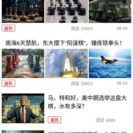
08-04
最热
阅读
23504
南海6天禁航，东大摆下“阳谋棋”，锤炼铁拳头！
08-04
最热
阅读
20652
马、特和好，美中期选举这盘大
棋，水有多深？
最热
阅读
6086