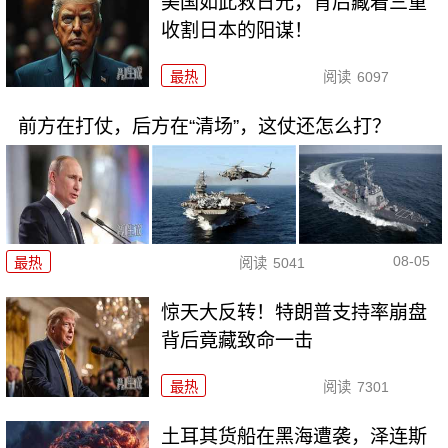
美国如此救日元，背后藏着三重
收割日本的阳谋！
最热
阅读
6097
前方在打仗，后方在“清场”，这仗还怎么打？
08-05
最热
阅读
5041
惊天大反转！特朗普支持率崩盘
背后竟藏致命一击
最热
阅读
7301
土耳其货船在黑海遭袭，泽连斯