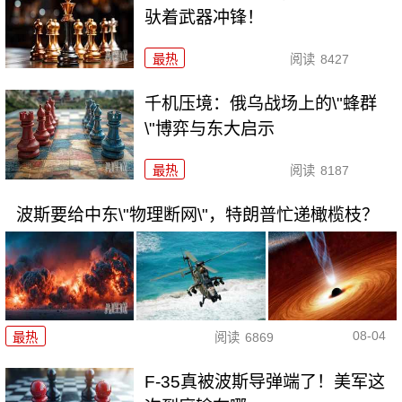
驮着武器冲锋！
最热
阅读
8427
千机压境：俄乌战场上的\"蜂群
\"博弈与东大启示
最热
阅读
8187
波斯要给中东\"物理断网\"，特朗普忙递橄榄枝？
08-04
最热
阅读
6869
F-35真被波斯导弹端了！美军这