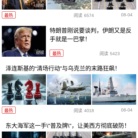
08-04
最热
阅读
6574
特朗普刚说要谈判，伊朗又是反
手就是一巴掌！
最热
阅读
5423
泽连斯基的“清场行动”与乌克兰的末路狂飙！
08-04
最热
阅读
4018
东大海军这一手\"普及牌\"，让美西方彻底破防！