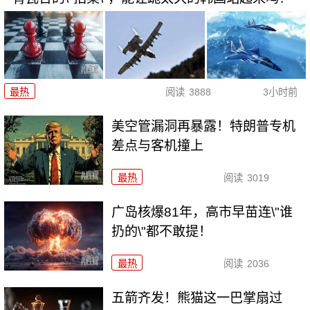
最热
阅读
3888
3小时前
美空管漏洞再暴露！特朗普专机
差点与客机撞上
最热
阅读
3019
广岛核爆81年，高市早苗连\"谁
扔的\"都不敢提！
最热
阅读
2036
五箭齐发！熊猫这一巴掌扇过