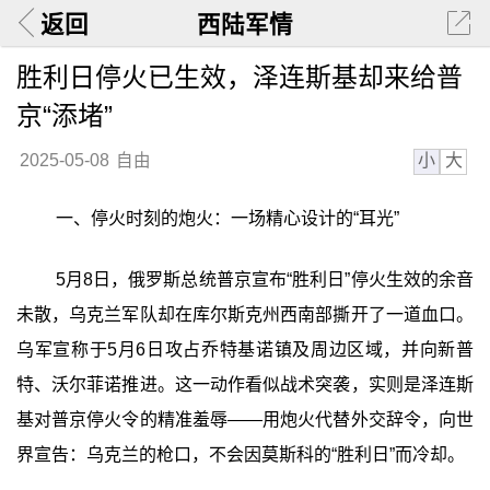
返回
西陆军情
胜利日停火已生效，泽连斯基却来给普
京“添堵”
小
大
2025-05-08
自由
一、停火时刻的炮火：一场精心设计的“耳光”
5月8日，俄罗斯总统普京宣布“胜利日”停火生效的余音
未散，乌克兰军队却在库尔斯克州西南部撕开了一道血口。
乌军宣称于5月6日攻占乔特基诺镇及周边区域，并向新普
特、沃尔菲诺推进。这一动作看似战术突袭，实则是泽连斯
基对普京停火令的精准羞辱——用炮火代替外交辞令，向世
界宣告：乌克兰的枪口，不会因莫斯科的“胜利日”而冷却。