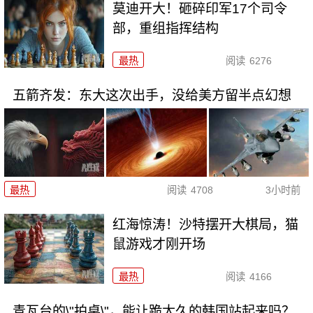
莫迪开大！砸碎印军17个司令
部，重组指挥结构
最热
阅读
6276
五箭齐发：东大这次出手，没给美方留半点幻想
最热
阅读
4708
3小时前
红海惊涛！沙特摆开大棋局，猫
鼠游戏才刚开场
最热
阅读
4166
青瓦台的\"拍桌\"，能让跪太久的韩国站起来吗？