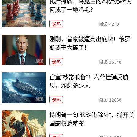
扎胖摊牌：乌克兰的\"北约梦\"为
何成了一地鸡毛？
最热
阅读
4270
刚刚，普京被逼亮出底牌！俄罗
斯要干大事了！
最热
阅读
15348
官宣“核常兼备”！六爷挂弹反航
母，炸醒多少人
最热
阅读
12068
特朗普一句“珍珠港除外”，撕开美
国霸权遮羞布