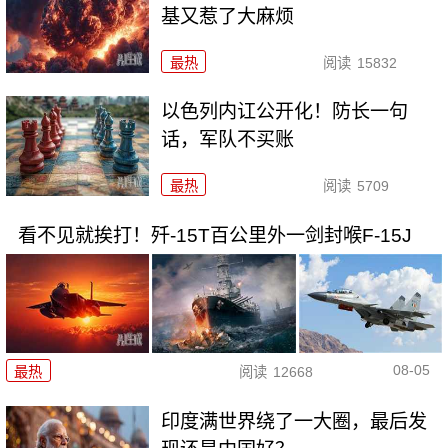
基又惹了大麻烦
最热
阅读
15832
以色列内讧公开化！防长一句
话，军队不买账
最热
阅读
5709
看不见就挨打！歼-15T百公里外一剑封喉F-15J
08-05
最热
阅读
12668
印度满世界绕了一大圈，最后发