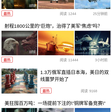
最热
阅读
1244
25分钟前
射程1800公里的“巨炮”，治得了美军“焦虑”吗？
最热
阅读
11444
3小时前
1.3万俄军直插日本海，美日的双
线噩梦开始了
最热
阅读
9168
美狂囤百万吨：一场提前下注的\"铜牌军备竞赛\"