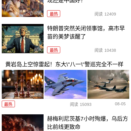
现还是中国好？
最热
阅读
12409
特朗普突然关闭领事馆，高市早
苗的美梦该醒了
最热
阅读
10438
黄岩岛上空惊雷起！东大\"八一\"警巡完全不一样
08-05
最热
阅读
15093
赫梅利尼茨基7小时殉爆，乌后方
比前线更致命