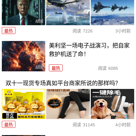
最热
阅读
7226
3小时前
美利坚一场电子战演习，把自家
救护机送了命！
最热
阅读
6085
双十一现货专场真如平台商家所说的那样吗？
最热
阅读
31145
4小时前