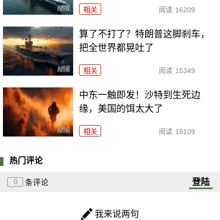
相关
阅读
16209
算了不打了？特朗普这脚刹车，
把全世界都晃吐了
相关
阅读
15349
中东一触即发！沙特到生死边
缘，美国的饵太大了
相关
阅读
15109
热门评论
登陆
0
条评论
我来说两句