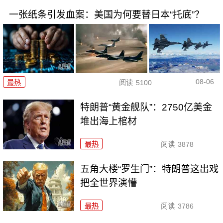
一张纸条引发血案：美国为何要替日本“托底”？
08-06
最热
阅读
5100
特朗普“黄金舰队”：2750亿美金
堆出海上棺材
最热
阅读
3878
五角大楼“罗生门”：特朗普这出戏
把全世界演懵
最热
阅读
3786