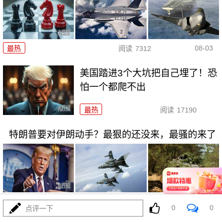
08-03
最热
阅读
7312
美国踏进3个大坑把自己埋了！恐
怕一个都爬不出
最热
阅读
17190
特朗普要对伊朗动手？最狠的还没来，最骚的来了
08-03
最热
阅读
5902
0
0
点评一下