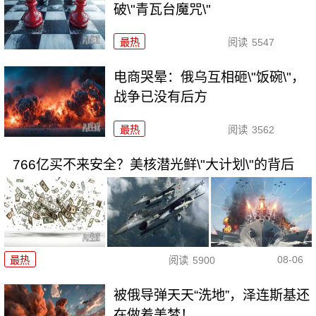
破\"青瓦台魔咒\"
最热
阅读
5547
电商哭晕：俄乌互相砸\"饭碗\"，
战争已没有后方
最热
阅读
3562
766亿买不来安全？美核潜光鲜\"大计划\"的背后
08-06
最热
阅读
5900
被俄导弹天天“洗地”，泽连斯基还
在做着美梦！