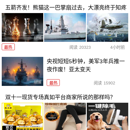
五箭齐发！熊猫这一巴掌扇过去，大漂亮终于知疼
最热
阅读
20323
4小时前
央视短短5秒钟，美军3年兵推一
夜作废！亚太变天
最热
阅读
15902
双十一现货专场真如平台商家所说的那样吗？