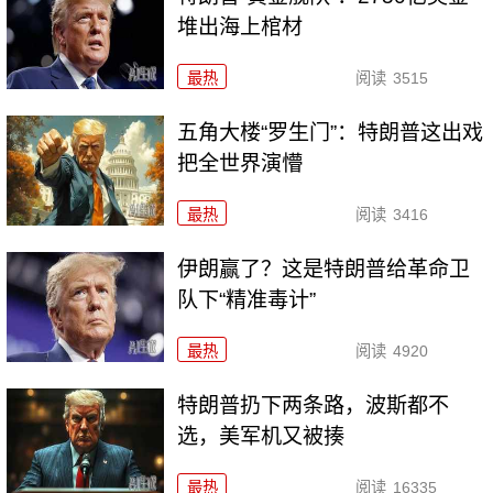
堆出海上棺材
最热
阅读
3515
五角大楼“罗生门”：特朗普这出戏
把全世界演懵
最热
阅读
3416
伊朗赢了？这是特朗普给革命卫
队下“精准毒计”
最热
阅读
4920
特朗普扔下两条路，波斯都不
选，美军机又被揍
最热
阅读
16335