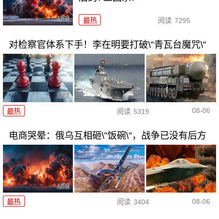
最热
阅读
7295
对检察官体系下手！李在明要打破\"青瓦台魔咒\"
08-06
最热
阅读
5319
电商哭晕：俄乌互相砸\"饭碗\"，战争已没有后方
08-06
最热
阅读
3404