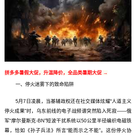
拼多多暑假大促，升温降价，全品类暑期大促 →
一、停火迷雾下的致命陷阱
5月7日凌晨，当基辅政权还在社交媒体炫耀“人道主义
停火成果”时，乌东前线的电子战频谱突然陷入死寂——俄
军“摩尔曼斯克-BN”短波干扰系统以50公里半径编织电磁铁
幕，恰如《孙子兵法》所言“能而示之不能”。这份停火协