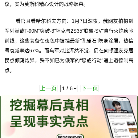
议，实为莫斯科精心设计的战略烟幕。
看官且看哈尔科夫方向：1月7日深夜，俄网友拍摄到
军列满载T-90M“突破-3”坦克与2S35“联盟-SV”自行火炮疾驰
前线，这些装备在夜色中披挂最新“孔雀石”隐身涂层，热信
号衰减率达67%。而乌军对此浑然不觉，仍在向顿涅茨克居
民点倾泻炮弹，殊不知已为俄军的“惩戒行动”递上道德制高
点。
上一页
下一页