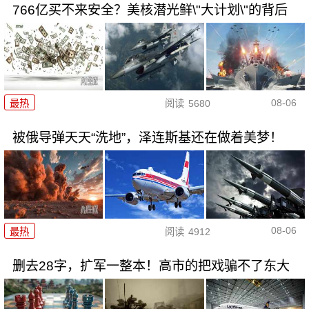
766亿买不来安全？美核潜光鲜\"大计划\"的背后
08-06
最热
阅读
5680
被俄导弹天天“洗地”，泽连斯基还在做着美梦！
08-06
最热
阅读
4912
删去28字，扩军一整本！高市的把戏骗不了东大