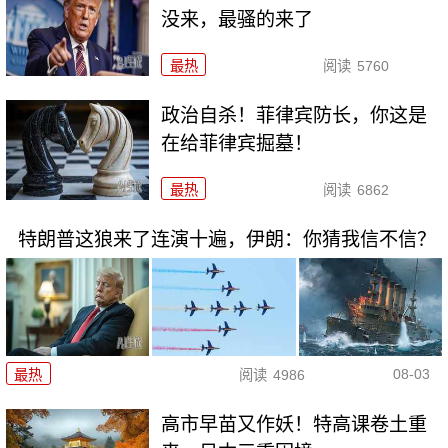
没来，最骚的来了
最热
阅读
5760
政治自杀！菲律宾防长，你这是
在给菲律宾掘墓！
最热
阅读
6862
特朗普这狼来了连演十遍，伊朗：你猜我信不信？
08-03
最热
阅读
4986
高市早苗又作妖！特高课卷土重