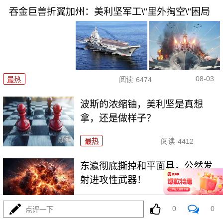
吞金巨兽折翼加州：美利坚军工\"里外掏空\"困局
08-03
最热
阅读
6474
波斯的浓缩铀，美利坚是真想
拿，还是做样子？
最热
阅读
4412
东瀛彻底撕掉和平面具，公然发
射进攻性武器！
最热
阅读
11238
0
0
点评一下