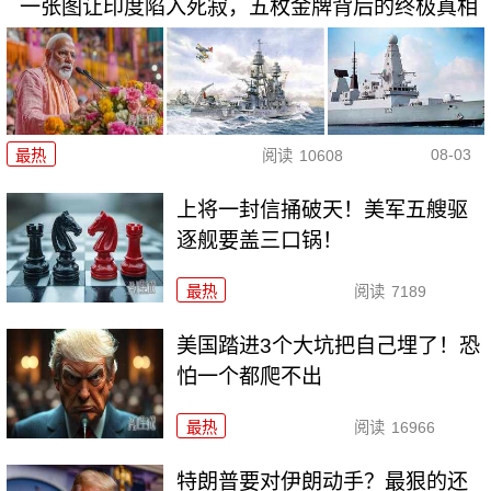
一张图让印度陷入死寂，五枚金牌背后的终极真相
08-03
最热
阅读
10608
上将一封信捅破天！美军五艘驱
逐舰要盖三口锅！
最热
阅读
7189
美国踏进3个大坑把自己埋了！恐
怕一个都爬不出
最热
阅读
16966
特朗普要对伊朗动手？最狠的还