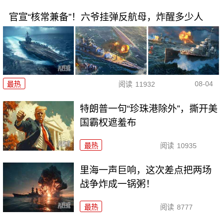
官宣“核常兼备”！六爷挂弹反航母，炸醒多少人
08-04
最热
阅读
11932
特朗普一句“珍珠港除外”，撕开美
国霸权遮羞布
最热
阅读
10935
里海一声巨响，这次差点把两场
战争炸成一锅粥！
最热
阅读
8777