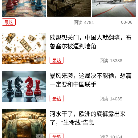
08-06
最热
阅读
4794
欧盟想关门，中国人就翻墙，布
鲁塞尔被逼到墙角
最热
阅读
15386
暴风来袭，这局决不能输，想赢
一定要和中国联手
最热
阅读
14035
河水干了，欧洲的底裤露出来
了，“生命线”告急
最热
阅读
10164