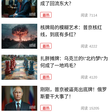
成了回流东大？
最热
阅读
7114
核牌局的模糊艺术：普京核红
线，到底有多红？
最热
阅读
4222
扎胖摊牌：乌克兰的\"北约梦\"为
何成了一地鸡毛？
最热
阅读
4120
刚刚，普京被逼亮出底牌！俄罗
斯要干大事了！
最热
阅读
15205