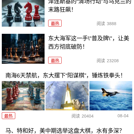
泽连斯基的“清场行动”与乌克兰的
末路狂飙！
最热
阅读
3888
东大海军这一手\"普及牌\"，让美
西方彻底破防！
最热
阅读
23208
南海6天禁航，东大摆下“阳谋棋”，锤炼铁拳头！
08-04
最热
阅读
20404
马、特和好，美中期选举这盘大棋，水有多深？