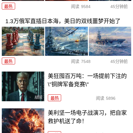
最热
阅读
9584
45分钟前
1.3万俄军直插日本海，美日的双线噩梦开始了
最热
阅读
7548
45分钟前
美狂囤百万吨：一场提前下注的
\"铜牌军备竞赛\"
最热
阅读
5896
美利坚一场电子战演习，把自家
救护机送了命！