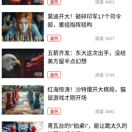
最热
阅读
4901
莫迪开大！砸碎印军17个司令
部，重组指挥结构
最热
阅读
5427
五箭齐发：东大这次出手，没给
美方留半点幻想
最热
阅读
3749
红海惊涛！沙特摆开大棋局，猫
鼠游戏才刚开场
最热
阅读
3491
青瓦台的\"拍桌\"，能让跪太久的