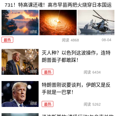
731！特高课还魂！高市早苗两把火烧穿日本国运
08-04
最热
阅读
4868
灭人种？以色列这波操作，连特
朗普面子都敢踩！
最热
阅读
6434
特朗普刚说要谈判，伊朗又是反
手就是一巴掌！
最热
阅读
5262