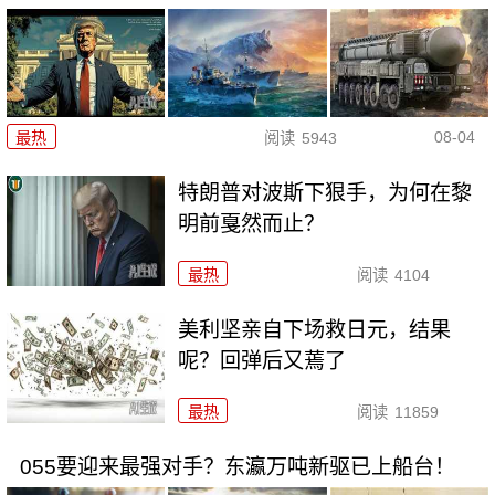
08-04
最热
阅读
5943
特朗普对波斯下狠手，为何在黎
明前戛然而止？
最热
阅读
4104
美利坚亲自下场救日元，结果
呢？回弹后又蔫了
最热
阅读
11859
055要迎来最强对手？东瀛万吨新驱已上船台！