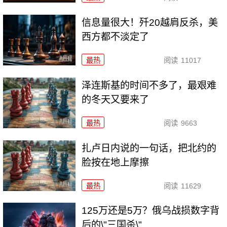
信息量很大！歼20越肩反杀，美
西方都不淡定了
最热
阅读
11017
泽连斯基的时间不多了，最艰难
的冬天又要来了
最热
阅读
9663
扎卢日内说的一句话，把北约的
脸按在地上摩擦
最热
阅读
11629
125万还是5万？俄乌战损数字背
后的\"三国杀\"