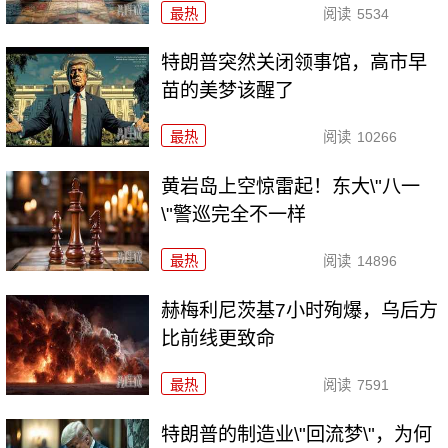
最热
阅读
5534
特朗普突然关闭领事馆，高市早
苗的美梦该醒了
最热
阅读
10266
黄岩岛上空惊雷起！东大\"八一
\"警巡完全不一样
最热
阅读
14896
赫梅利尼茨基7小时殉爆，乌后方
比前线更致命
最热
阅读
7591
特朗普的制造业\"回流梦\"，为何