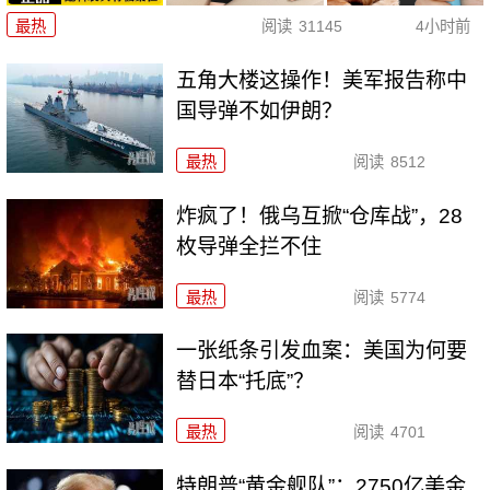
最热
阅读
31145
4小时前
五角大楼这操作！美军报告称中
国导弹不如伊朗？
最热
阅读
8512
炸疯了！俄乌互掀“仓库战”，28
枚导弹全拦不住
最热
阅读
5774
一张纸条引发血案：美国为何要
替日本“托底”？
最热
阅读
4701
特朗普“黄金舰队”：2750亿美金