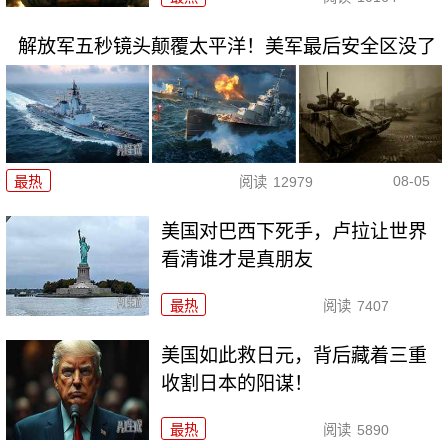
解放军五秒镜头颠覆太平洋！美军最后安全区没了
08-05
最热
阅读
12979
美国对巴西下死手，卢拉让世界
看清谁才是真朋友
最热
阅读
7407
美国如此救日元，背后藏着三重
收割日本的阳谋！
最热
阅读
5890