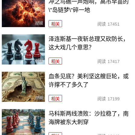
冲之鸟礁一声炮响，高市早苗的
\"岛链梦\"碎一地
相关
阅读
17451
泽连斯基一夜斩总理又砍防长，
这大戏几个意思？
相关
阅读
17417
血条见底？美利坚这艘巨轮，或
许撑不了多久了
相关
阅读
17199
马科斯两线溃败：沙拉稳了，南
海牌被东大刺穿