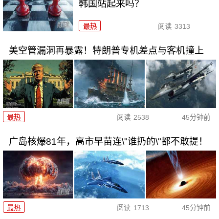
韩国站起来吗？
最热
阅读
3313
美空管漏洞再暴露！特朗普专机差点与客机撞上
最热
阅读
2538
45分钟前
广岛核爆81年，高市早苗连\"谁扔的\"都不敢提！
最热
阅读
1713
45分钟前