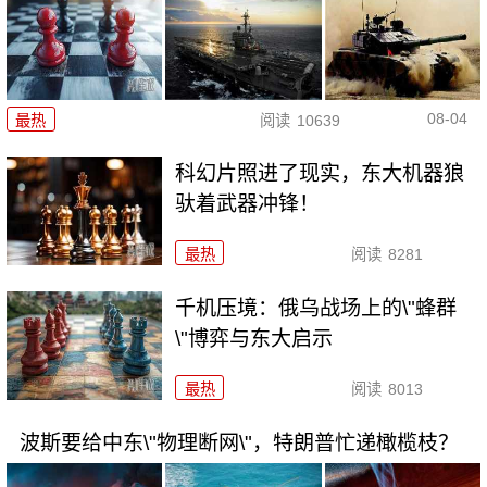
08-04
最热
阅读
10639
科幻片照进了现实，东大机器狼
驮着武器冲锋！
最热
阅读
8281
千机压境：俄乌战场上的\"蜂群
\"博弈与东大启示
最热
阅读
8013
波斯要给中东\"物理断网\"，特朗普忙递橄榄枝？