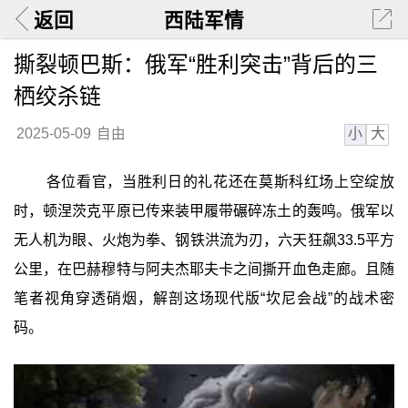
返回
西陆军情
撕裂顿巴斯：俄军“胜利突击”背后的三
栖绞杀链
小
大
2025-05-09
自由
各位看官，当胜利日的礼花还在莫斯科红场上空绽放
时，顿涅茨克平原已传来装甲履带碾碎冻土的轰鸣。俄军以
无人机为眼、火炮为拳、钢铁洪流为刃，六天狂飙33.5平方
公里，在巴赫穆特与阿夫杰耶夫卡之间撕开血色走廊。且随
笔者视角穿透硝烟，解剖这场现代版“坎尼会战”的战术密
码。