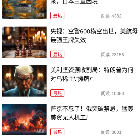
来，日本三重困境
最热
阅读
4382
央视：空警600横空出世，美航母
最强王牌失效
最热
阅读
23156
美利坚资源收割局：特朗普为何
对乌稀土\"摊牌\"
最热
阅读
10353
普京不忍了！俄突破禁忌，猛轰
美资无人机工厂
最热
阅读
8801