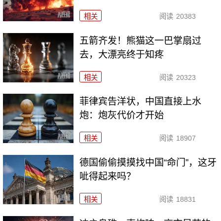
相关
阅读
20383
五箭齐发！熊猫这一巴掌扇过
去，大漂亮终于知疼
相关
阅读
20323
菲律宾告洋状，中国直接上水
炮：炮灰代价才开始
相关
阅读
18907
德国偷偷摸摸找中国“命门”，这牙
呲得起来吗？
相关
阅读
18831