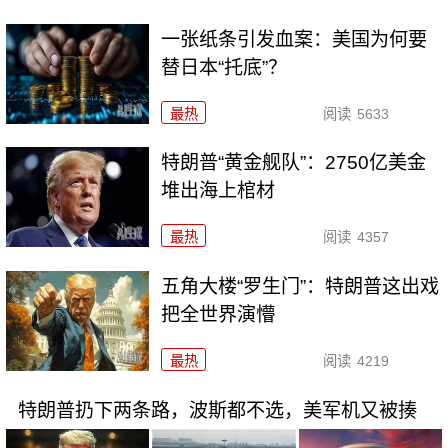
一张纸条引发血案：美国为何要
替日本“托底”？
最热
阅读
5633
特朗普“黄金舰队”：2750亿美金
堆出海上棺材
最热
阅读
4357
五角大楼“罗生门”：特朗普这出戏
把全世界演懵
最热
阅读
4219
特朗普扔下两条路，波斯都不选，美军机又被揍