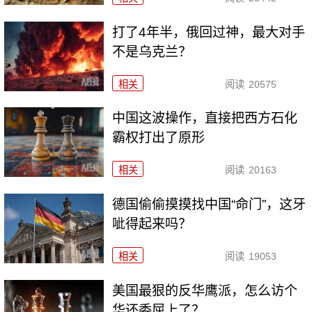
打了4年半，俄回过神，最大对手
不是乌克兰？
相关
阅读
20575
中国这波操作，直接把西方石化
霸权打出了原形
相关
阅读
20163
德国偷偷摸摸找中国“命门”，这牙
呲得起来吗？
相关
阅读
19053
美国最狠的反华鹰派，怎么访个
华还委屈上了？