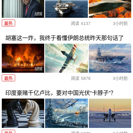
最热
阅读
6137
3小时前
胡塞这一炸，我终于看懂伊朗总统昨天那句话了
最热
阅读
5878
3小时前
印度豪赌千亿卢比，要对中国光伏“卡脖子”？