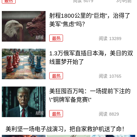
最热
阅读
5079
3小时前
射程1800公里的“巨炮”，治得了
美军“焦虑”吗？
最热
阅读
13289
1.3万俄军直插日本海，美日的双
线噩梦开始了
最热
阅读
10765
美狂囤百万吨：一场提前下注的
\"铜牌军备竞赛\"
最热
阅读
8829
美利坚一场电子战演习，把自家救护机送了命！