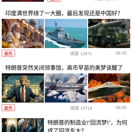
印度满世界绕了一大圈，最后发现还是中国好？
08-05
最热
阅读
12671
特朗普突然关闭领事馆，高市早苗的美梦该醒了
08-05
最热
阅读
10714
特朗普的制造业\"回流梦\"，为何
成了回流东大？