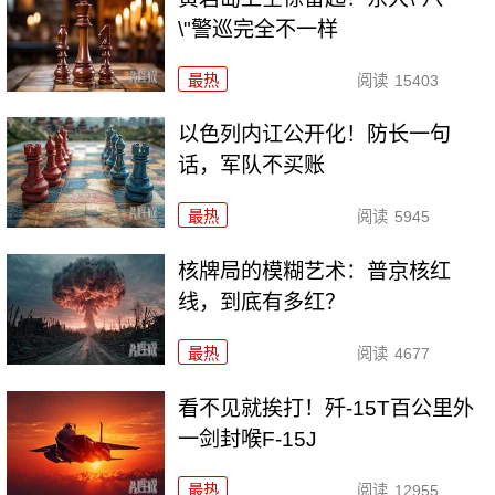
\"警巡完全不一样
最热
阅读
15403
以色列内讧公开化！防长一句
话，军队不买账
最热
阅读
5945
核牌局的模糊艺术：普京核红
线，到底有多红？
最热
阅读
4677
看不见就挨打！歼-15T百公里外
一剑封喉F-15J
最热
阅读
12955