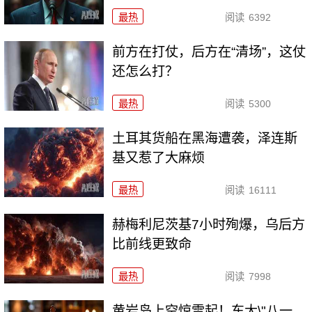
最热
阅读
6392
前方在打仗，后方在“清场”，这仗
还怎么打？
最热
阅读
5300
土耳其货船在黑海遭袭，泽连斯
基又惹了大麻烦
最热
阅读
16111
赫梅利尼茨基7小时殉爆，乌后方
比前线更致命
最热
阅读
7998
黄岩岛上空惊雷起！东大\"八一