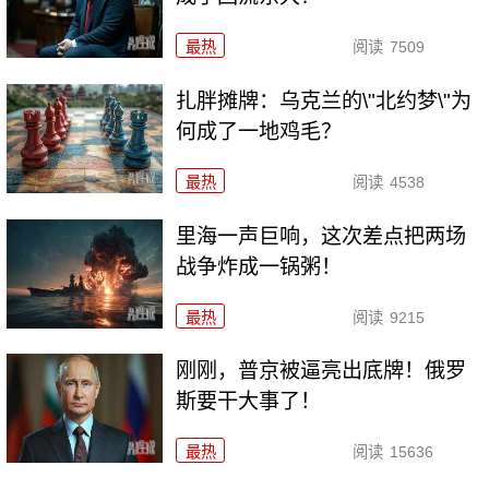
最热
阅读
7509
扎胖摊牌：乌克兰的\"北约梦\"为
何成了一地鸡毛？
最热
阅读
4538
里海一声巨响，这次差点把两场
战争炸成一锅粥！
最热
阅读
9215
刚刚，普京被逼亮出底牌！俄罗
斯要干大事了！
最热
阅读
15636