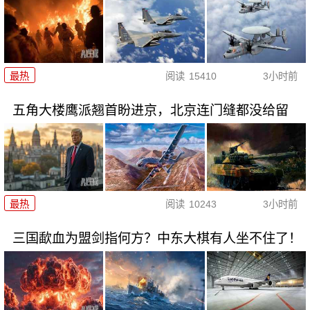
最热
阅读
15410
3小时前
五角大楼鹰派翘首盼进京，北京连门缝都没给留
最热
阅读
10243
3小时前
三国歃血为盟剑指何方？中东大棋有人坐不住了！