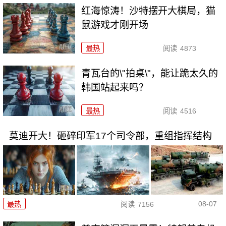
红海惊涛！沙特摆开大棋局，猫
鼠游戏才刚开场
最热
阅读
4873
青瓦台的\"拍桌\"，能让跪太久的
韩国站起来吗？
最热
阅读
4516
莫迪开大！砸碎印军17个司令部，重组指挥结构
08-07
最热
阅读
7156