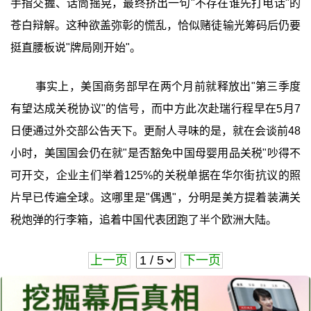
手指交握、话筒摇晃，最终挤出一句"不存在谁先打电话"的
苍白辩解。这种欲盖弥彰的慌乱，恰似赌徒输光筹码后仍要
挺直腰板说"牌局刚开始"。
事实上，美国商务部早在两个月前就释放出"第三季度
有望达成关税协议"的信号，而中方此次赴瑞行程早在5月7
日便通过外交部公告天下。更耐人寻味的是，就在会谈前48
小时，美国国会仍在就"是否豁免中国母婴用品关税"吵得不
可开交，企业主们举着125%的关税单据在华尔街抗议的照
片早已传遍全球。这哪里是"偶遇"，分明是美方提着装满关
税炮弹的行李箱，追着中国代表团跑了半个欧洲大陆。
上一页
下一页