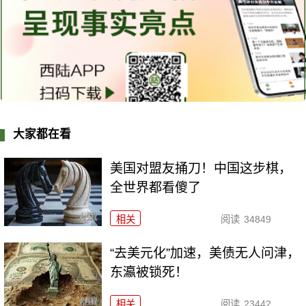
大家都在看
美国对盟友捅刀！中国这步棋，
全世界都看傻了
相关
阅读
34849
“去美元化”加速，美债无人问津，
东瀛被锁死！
相关
阅读
23442