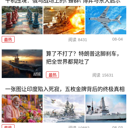
千机压境：俄乌战场上的\"蜂群\"博弈与东大启示
08-04
最热
阅读
8431
算了不打了？特朗普这脚刹车，
把全世界都晃吐了
最热
阅读
15631
一张图让印度陷入死寂，五枚金牌背后的终极真相
08-03