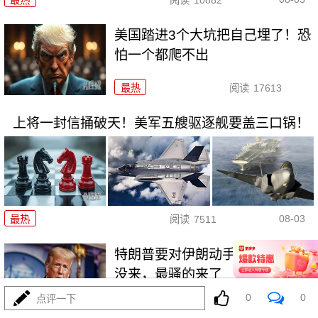
最热
阅读
10882
美国踏进3个大坑把自己埋了！恐
怕一个都爬不出
最热
阅读
17613
上将一封信捅破天！美军五艘驱逐舰要盖三口锅！
08-03
最热
阅读
7511
特朗普要对伊朗动手？最狠的还
没来，最骚的来了
0
0
点评一下
最热
阅读
6087