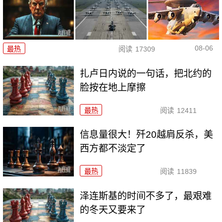
08-06
最热
阅读
17309
扎卢日内说的一句话，把北约的
脸按在地上摩擦
最热
阅读
12411
信息量很大！歼20越肩反杀，美
西方都不淡定了
最热
阅读
11839
泽连斯基的时间不多了，最艰难
的冬天又要来了