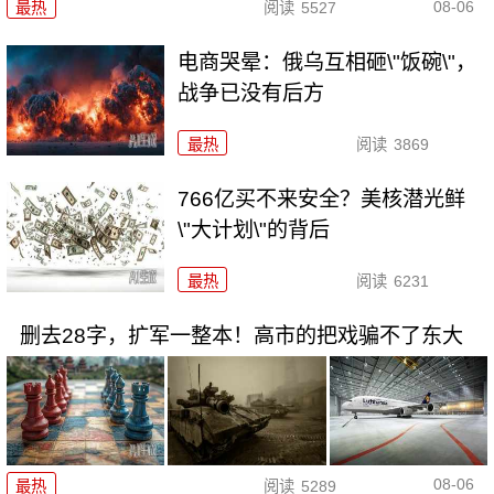
08-06
最热
阅读
5527
电商哭晕：俄乌互相砸\"饭碗\"，
战争已没有后方
最热
阅读
3869
766亿买不来安全？美核潜光鲜
\"大计划\"的背后
最热
阅读
6231
删去28字，扩军一整本！高市的把戏骗不了东大
08-06
最热
阅读
5289