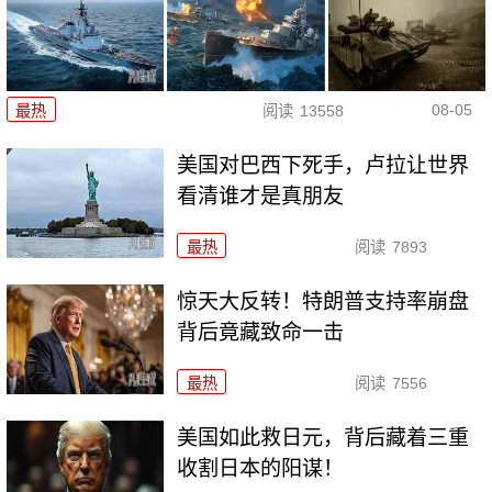
08-05
最热
阅读
13558
美国对巴西下死手，卢拉让世界
看清谁才是真朋友
最热
阅读
7893
惊天大反转！特朗普支持率崩盘
背后竟藏致命一击
最热
阅读
7556
美国如此救日元，背后藏着三重
收割日本的阳谋！