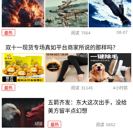
08-07
最热
阅读
7564
双十一现货专场真如平台商家所说的那样吗？
最热
阅读
31145
4小时前
五箭齐发：东大这次出手，没给
美方留半点幻想
最热
阅读
5652