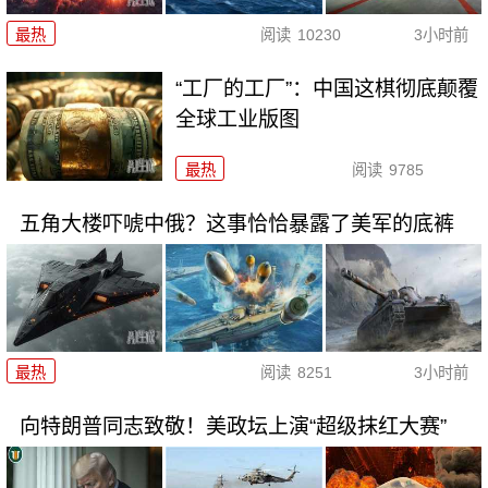
最热
阅读
10230
3小时前
“工厂的工厂”：中国这棋彻底颠覆
全球工业版图
最热
阅读
9785
五角大楼吓唬中俄？这事恰恰暴露了美军的底裤
最热
阅读
8251
3小时前
向特朗普同志致敬！美政坛上演“超级抹红大赛”