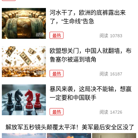
河水干了，欧洲的底裤露出来
了，“生命线”告急
最热
阅读
10783
欧盟想关门，中国人就翻墙，布
鲁塞尔被逼到墙角
最热
阅读
16187
暴风来袭，这局决不能输，想赢
一定要和中国联手
最热
阅读
14726
解放军五秒镜头颠覆太平洋！美军最后安全区没了