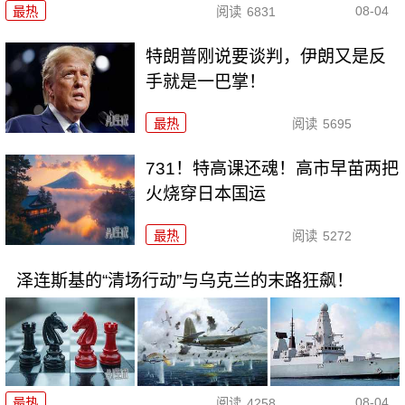
08-04
最热
阅读
6831
特朗普刚说要谈判，伊朗又是反
手就是一巴掌！
最热
阅读
5695
731！特高课还魂！高市早苗两把
火烧穿日本国运
最热
阅读
5272
泽连斯基的“清场行动”与乌克兰的末路狂飙！
08-04
最热
阅读
4258