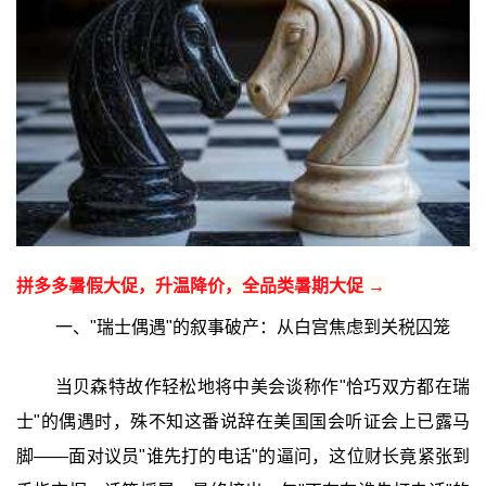
拼多多暑假大促，升温降价，全品类暑期大促 →
一、"瑞士偶遇"的叙事破产：从白宫焦虑到关税囚笼
当贝森特故作轻松地将中美会谈称作"恰巧双方都在瑞
士"的偶遇时，殊不知这番说辞在美国国会听证会上已露马
脚——面对议员"谁先打的电话"的逼问，这位财长竟紧张到