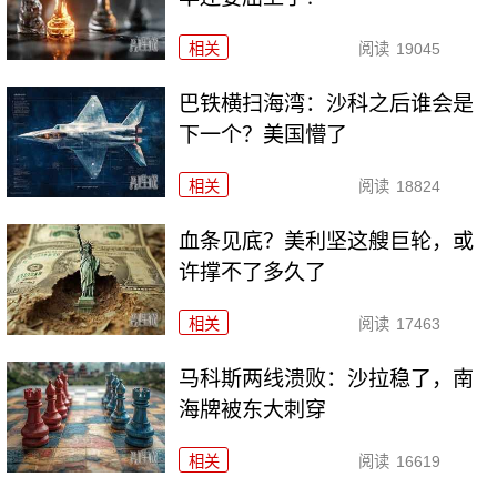
相关
阅读
19045
巴铁横扫海湾：沙科之后谁会是
下一个？美国懵了
相关
阅读
18824
血条见底？美利坚这艘巨轮，或
许撑不了多久了
相关
阅读
17463
马科斯两线溃败：沙拉稳了，南
海牌被东大刺穿
相关
阅读
16619