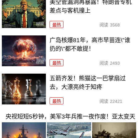
美空管漏洞再暴露！特朗普专机
差点与客机撞上
最热
阅读
3568
广岛核爆81年，高市早苗连\"谁
扔的\"都不敢提！
最热
阅读
2493
五箭齐发！熊猫这一巴掌扇过
去，大漂亮终于知疼
最热
阅读
22421
央视短短5秒钟，美军3年兵推一夜作废！亚太变天