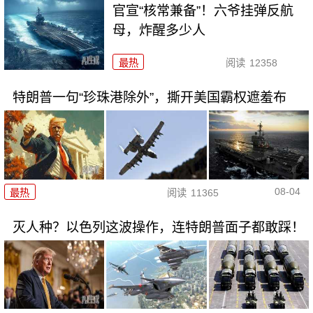
官宣“核常兼备”！六爷挂弹反航
母，炸醒多少人
最热
阅读
12358
特朗普一句“珍珠港除外”，撕开美国霸权遮羞布
08-04
最热
阅读
11365
灭人种？以色列这波操作，连特朗普面子都敢踩！