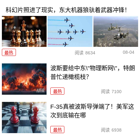
科幻片照进了现实，东大机器狼驮着武器冲锋！
08-04
最热
阅读
8634
波斯要给中东\"物理断网\"，特朗
普忙递橄榄枝？
最热
阅读
7100
F-35真被波斯导弹端了！美军这
次到底输在哪
最热
阅读
6938