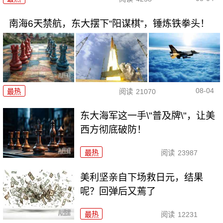
南海6天禁航，东大摆下“阳谋棋”，锤炼铁拳头！
08-04
最热
阅读
21070
东大海军这一手\"普及牌\"，让美
西方彻底破防！
最热
阅读
23987
美利坚亲自下场救日元，结果
呢？回弹后又蔫了
最热
阅读
12231