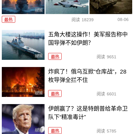
08-06
最热
阅读
18239
五角大楼这操作！美军报告称中
国导弹不如伊朗？
最热
阅读
9651
炸疯了！俄乌互掀“仓库战”，28
枚导弹全拦不住
最热
阅读
6601
伊朗赢了？这是特朗普给革命卫
队下“精准毒计”
最热
阅读
5785