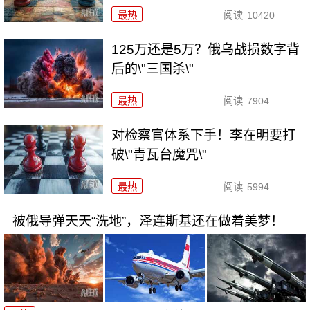
最热
阅读
10420
125万还是5万？俄乌战损数字背
后的\"三国杀\"
最热
阅读
7904
对检察官体系下手！李在明要打
破\"青瓦台魔咒\"
最热
阅读
5994
被俄导弹天天“洗地”，泽连斯基还在做着美梦！