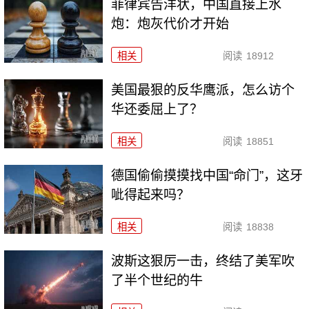
菲律宾告洋状，中国直接上水
炮：炮灰代价才开始
相关
阅读
18912
美国最狠的反华鹰派，怎么访个
华还委屈上了？
相关
阅读
18851
德国偷偷摸摸找中国“命门”，这牙
呲得起来吗？
相关
阅读
18838
波斯这狠厉一击，终结了美军吹
了半个世纪的牛