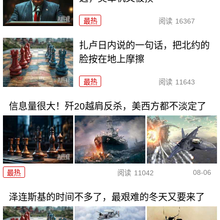
最热
阅读
16367
扎卢日内说的一句话，把北约的
脸按在地上摩擦
最热
阅读
11643
信息量很大！歼20越肩反杀，美西方都不淡定了
08-06
最热
阅读
11042
泽连斯基的时间不多了，最艰难的冬天又要来了