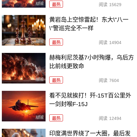
最热
阅读
15629
黄岩岛上空惊雷起！东大\"八一
\"警巡完全不一样
最热
阅读
14904
赫梅利尼茨基7小时殉爆，乌后方
比前线更致命
最热
阅读
7604
看不见就挨打！歼-15T百公里外
一剑封喉F-15J
最热
阅读
12494
印度满世界绕了一大圈，最后发