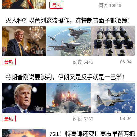
最热
阅读
10943
灭人种？以色列这波操作，连特朗普面子都敢踩！
08-04
最热
阅读
6445
特朗普刚说要谈判，伊朗又是反手就是一巴掌！
08-04
最热
阅读
5269
731！特高课还魂！高市早苗两把