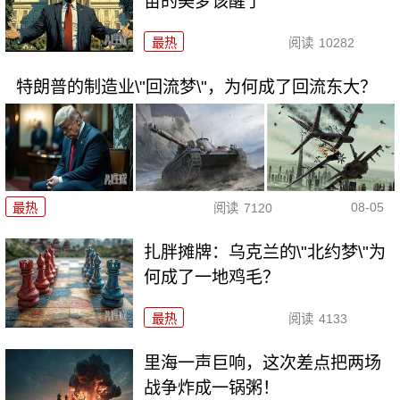
苗的美梦该醒了
最热
阅读
10282
特朗普的制造业\"回流梦\"，为何成了回流东大？
08-05
最热
阅读
7120
扎胖摊牌：乌克兰的\"北约梦\"为
何成了一地鸡毛？
最热
阅读
4133
里海一声巨响，这次差点把两场
战争炸成一锅粥！