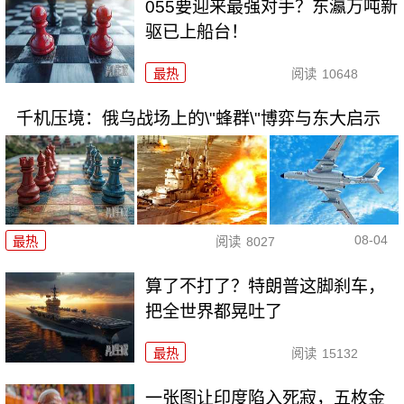
055要迎来最强对手？东瀛万吨新
驱已上船台！
最热
阅读
10648
千机压境：俄乌战场上的\"蜂群\"博弈与东大启示
08-04
最热
阅读
8027
算了不打了？特朗普这脚刹车，
把全世界都晃吐了
最热
阅读
15132
一张图让印度陷入死寂，五枚金