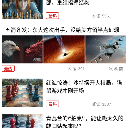
部，重组指挥结构
最热
阅读
5561
五箭齐发：东大这次出手，没给美方留半点幻想
最热
阅读
3911
2小时前
红海惊涛！沙特摆开大棋局，猫
鼠游戏才刚开场
最热
阅读
3587
青瓦台的\"拍桌\"，能让跪太久的
韩国站起来吗？