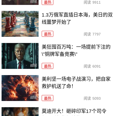
最热
阅读
9911
1.3万俄军直插日本海，美日的双
线噩梦开始了
最热
阅读
7797
美狂囤百万吨：一场提前下注的
\"铜牌军备竞赛\"
最热
阅读
6091
美利坚一场电子战演习，把自家
救护机送了命！
最热
阅读
5093
莫迪开大！砸碎印军17个司令