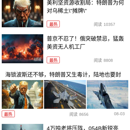
美利坚资源收割局：特朗普为何
对乌稀土\"摊牌\"
最热
阅读
10357
普京不忍了！俄突破禁忌，猛轰
美资无人机工厂
最热
阅读
8808
海锁波斯还不够，特朗普又生毒计，陆地也要封
08-03
最热
阅读
8656
4万吨老将压阵，054B新锐亮