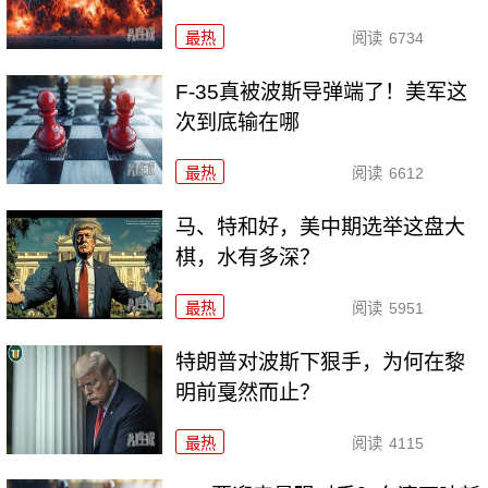
最热
阅读
6734
F-35真被波斯导弹端了！美军这
次到底输在哪
最热
阅读
6612
马、特和好，美中期选举这盘大
棋，水有多深？
最热
阅读
5951
特朗普对波斯下狠手，为何在黎
明前戛然而止？
最热
阅读
4115