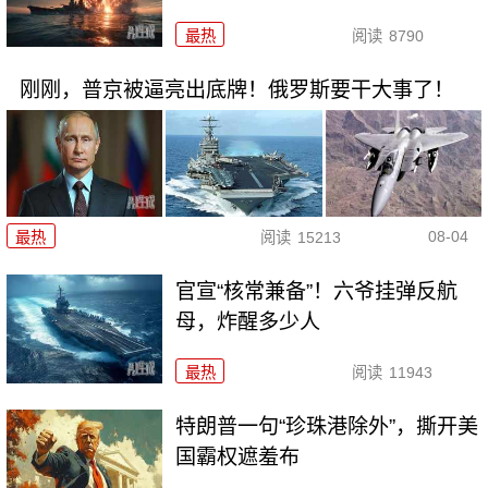
最热
阅读
8790
刚刚，普京被逼亮出底牌！俄罗斯要干大事了！
08-04
最热
阅读
15213
官宣“核常兼备”！六爷挂弹反航
母，炸醒多少人
最热
阅读
11943
特朗普一句“珍珠港除外”，撕开美
国霸权遮羞布