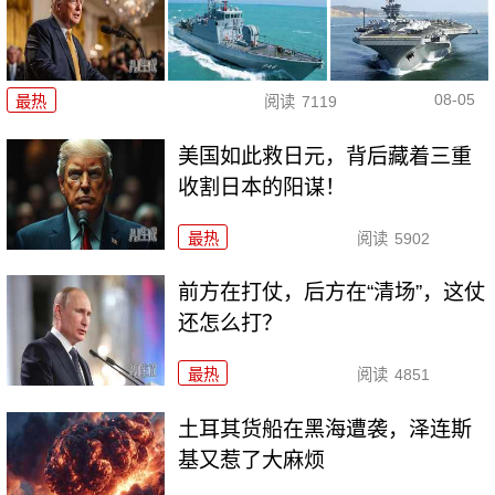
08-05
最热
阅读
7119
美国如此救日元，背后藏着三重
收割日本的阳谋！
最热
阅读
5902
前方在打仗，后方在“清场”，这仗
还怎么打？
最热
阅读
4851
土耳其货船在黑海遭袭，泽连斯
基又惹了大麻烦