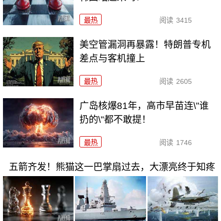
最热
阅读
3415
美空管漏洞再暴露！特朗普专机
差点与客机撞上
最热
阅读
2605
广岛核爆81年，高市早苗连\"谁
扔的\"都不敢提！
最热
阅读
1746
五箭齐发！熊猫这一巴掌扇过去，大漂亮终于知疼