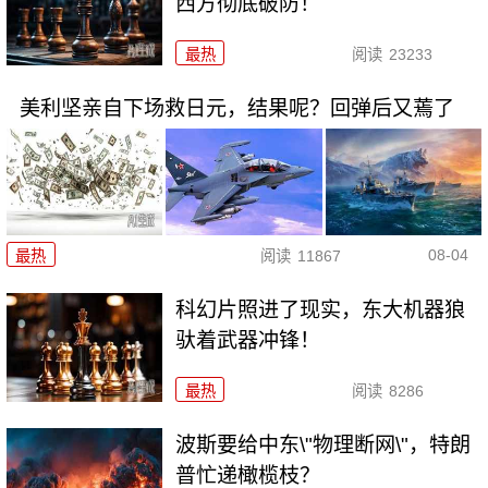
西方彻底破防！
最热
阅读
23233
美利坚亲自下场救日元，结果呢？回弹后又蔫了
08-04
最热
阅读
11867
科幻片照进了现实，东大机器狼
驮着武器冲锋！
最热
阅读
8286
波斯要给中东\"物理断网\"，特朗
普忙递橄榄枝？