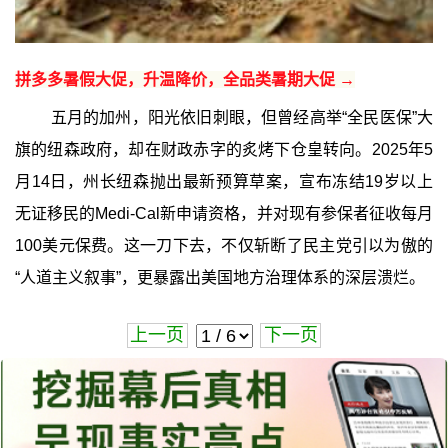
拼多多暑假大促，升温降价，全品类暑期大促 →
五月的加州，阳光依旧刺眼，但曾经高举“全民医保”大
旗的纽森政府，却在财政赤字的炙烤下仓皇转向。2025年5
月14日，州长纽森抛出最新预算草案，宣布冻结19岁以上
无证移民的Medi-Cal新申请资格，并对现有参保者征收每月
100美元保费。这一刀下去，不仅斩断了民主党引以为傲的
“人道主义叙事”，更暴露出美国地方治理体系的深层溃烂。
上一页
下一页