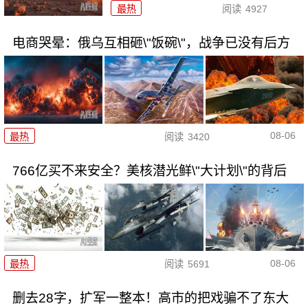
最热
阅读
4927
电商哭晕：俄乌互相砸\"饭碗\"，战争已没有后方
08-06
最热
阅读
3420
766亿买不来安全？美核潜光鲜\"大计划\"的背后
08-06
最热
阅读
5691
删去28字，扩军一整本！高市的把戏骗不了东大