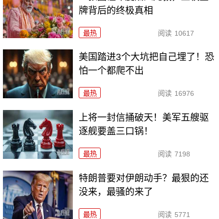
牌背后的终极真相
最热
阅读
10617
美国踏进3个大坑把自己埋了！恐
怕一个都爬不出
最热
阅读
16976
上将一封信捅破天！美军五艘驱
逐舰要盖三口锅！
最热
阅读
7198
特朗普要对伊朗动手？最狠的还
没来，最骚的来了
最热
阅读
5771