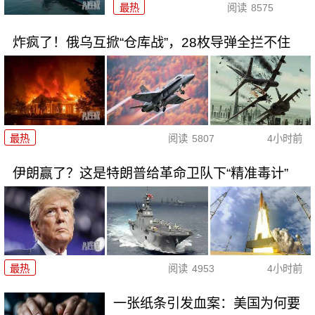
最热
阅读
8575
炸疯了！俄乌互掀“仓库战”，28枚导弹全拦不住
最热
阅读
5807
4小时前
伊朗赢了？这是特朗普给革命卫队下“精准毒计”
最热
阅读
4953
4小时前
一张纸条引发血案：美国为何要