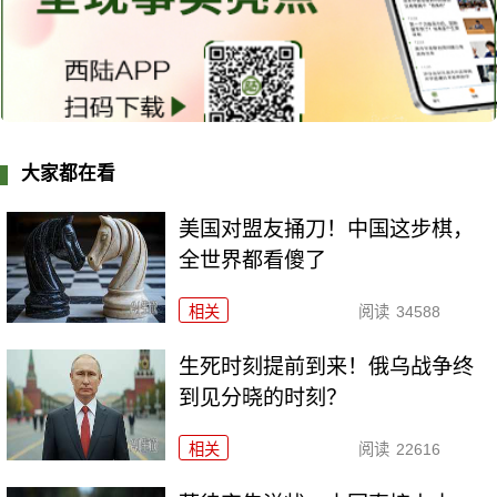
大家都在看
美国对盟友捅刀！中国这步棋，
全世界都看傻了
相关
阅读
34588
生死时刻提前到来！俄乌战争终
到见分晓的时刻？
相关
阅读
22616