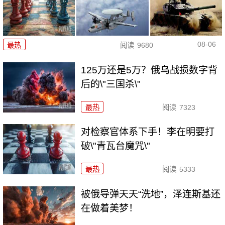
08-06
最热
阅读
9680
125万还是5万？俄乌战损数字背
后的\"三国杀\"
最热
阅读
7323
对检察官体系下手！李在明要打
破\"青瓦台魔咒\"
最热
阅读
5333
被俄导弹天天“洗地”，泽连斯基还
在做着美梦！