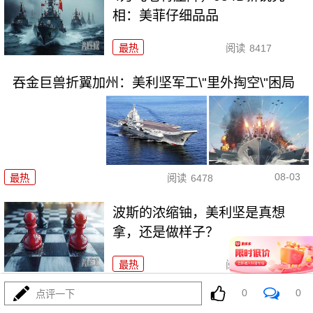
相：美菲仔细品品
最热
阅读
8417
吞金巨兽折翼加州：美利坚军工\"里外掏空\"困局
08-03
最热
阅读
6478
波斯的浓缩铀，美利坚是真想
拿，还是做样子？
最热
阅读
4423
0
0
点评一下
西班牙在北非的那块飞地休达，