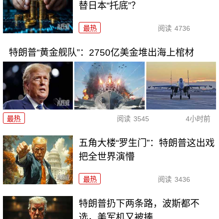
替日本“托底”？
最热
阅读
4736
特朗普“黄金舰队”：2750亿美金堆出海上棺材
最热
阅读
3545
4小时前
五角大楼“罗生门”：特朗普这出戏
把全世界演懵
最热
阅读
3436
特朗普扔下两条路，波斯都不
选，美军机又被揍