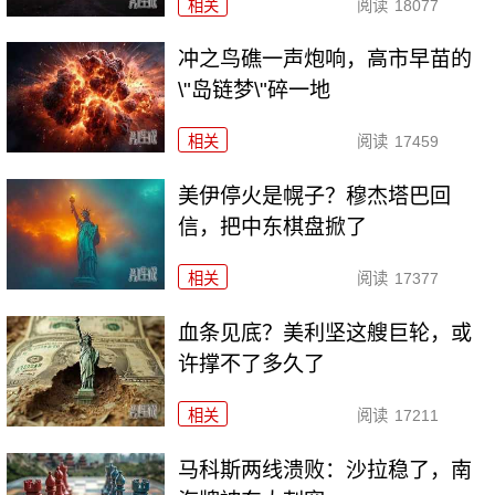
相关
阅读
18077
冲之鸟礁一声炮响，高市早苗的
\"岛链梦\"碎一地
相关
阅读
17459
美伊停火是幌子？穆杰塔巴回
信，把中东棋盘掀了
相关
阅读
17377
血条见底？美利坚这艘巨轮，或
许撑不了多久了
相关
阅读
17211
马科斯两线溃败：沙拉稳了，南