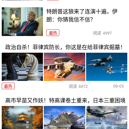
特朗普这狼来了连演十遍，伊
朗：你猜我信不信？
最热
阅读
4997
政治自杀！菲律宾防长，你这是在给菲律宾掘墓！
08-03
最热
阅读
6872
高市早苗又作妖！特高课卷土重来，日本三重困境